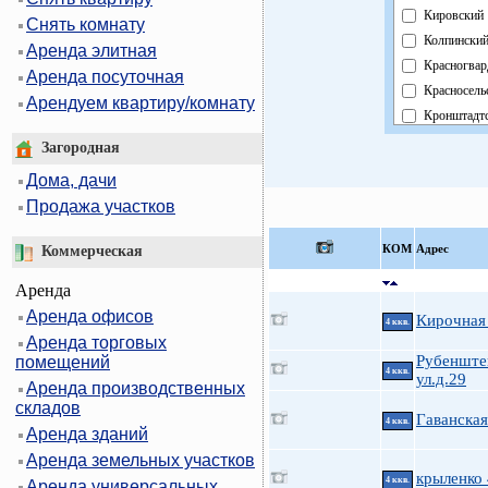
Кировский
Снять комнату
Колпински
Аренда элитная
Красногвар
Аренда посуточная
Красносель
Арендуем квартиру/комнату
Кронштадт
Курортный
Загородная
Московски
Дома, дачи
Невский
Продажа участков
Область
Павловски
КOМ
Адрес
Коммерческая
Петроградс
Аренда
Петродвор
Аренда офисов
Приморски
Кирочная 
4 ккв.
Аренда торговых
Пушкински
Рубенште
помещений
Фрунзенск
4 ккв.
ул.д.29
Аренда производственных
Центральн
складов
Гаванская
4 ккв.
Аренда зданий
Аренда земельных участков
крыленко
4 ккв.
Аренда универсальных