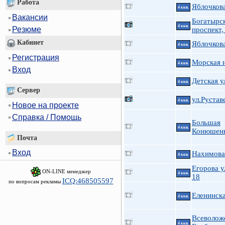
Работа
Яблочкова
4 ккв.
Вакансии
Богатырс
4 ккв.
Резюме
проспект,
Кабинет
Яблочкова
4 ккв.
Регистрация
Морская н
4 ккв.
Вход
Детская у
4 ккв.
Сервер
ул.Рустав
4 ккв.
Новое на проекте
Справка / Помощь
Большая
4 ккв.
Конюшенн
Почта
Вход
Нахимова 
4 ккв.
Егорова у
ON-LINE менеджер
4 ккв.
18
ICQ:468505597
по вопросам рекламы
Еленинска
4 ккв.
Всеволож
4 ккв.