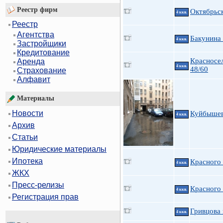
Реестр фирм
Октябрьс
4 ккв.
Реестр
Агентства
Бакунина 
4 ккв.
Застройщики
Кредитование
Красносе
Аренда
4 ккв.
48/60
Страхование
Алфавит
Материалы
Новости
Куйбышев
4 ккв.
Архив
Статьи
Юридические материалы
Ипотека
Красного
4 ккв.
ЖКХ
Пресс-релизы
Красного
4 ккв.
Регистрация прав
Гривцова 
4 ккв.