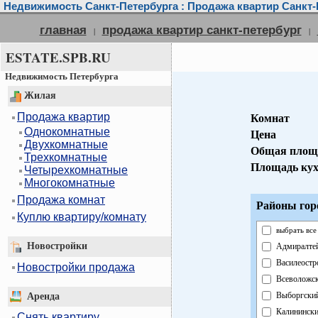
Недвижимость Санкт-Петербурга : Продажа квартир Санкт-
главная
продажа квартир санкт-петербург
|
|
ESTATE.SPB.RU
Недвижимость Петербурга
Жилая
Продажа квартир
Комнат
Однокомнатные
Цена
Двухкомнатные
Общая площ
Трехкомнатные
Площадь ку
Четырехкомнатные
Многокомнатные
Продажа комнат
Районы гор
Куплю квартиру/комнату
выбрать все
Новостройки
Адмиралте
Василеостр
Новостройки продажа
Всеволожс
Выборгски
Аренда
Калининск
Снять квартиру