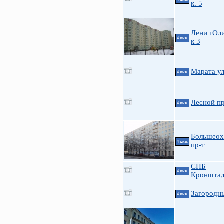
к. 5
Лени гОли
4 ккв.
к 3
Марата ул
4 ккв.
Лесной пр
4 ккв.
Большеох
4 ккв.
пр-т
СПБ
4 ккв.
Кронштад
Загородн
4 ккв.