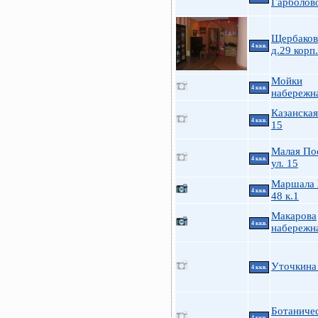
Гарболово
Щербакова
4 ккв.
д.29 корп
Мойки
4 ккв.
набережн
Казанская
4 ккв.
15
Малая По
4 ккв.
ул. 15
Маршала 
4 ккв.
48 к.1
Макарова
4 ккв.
набережна
Уточкина
4 ккв.
Ботаничес
4 ккв.