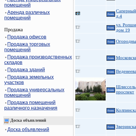
помещений
Саперный 
Аренда различных
4 ккв.
д.4
помещений
ул. Ропши
4 ккв.
Продажа
дом 19
Продажа офисов
Огородны
4 ккв.
Продажа торговых
помещений
Продажа производственных
Московски
4 ккв.
складов
Продажа зданий
Веденеева
4 ккв.
Продажа земельных
участков
Шлиссель
Продажа универсальных
4 ккв.
проспект
помещений
Продажа помещений
различного назначения
Колпинска
4 ккв.
Доска объявлений
Зверинска
4 ккв.
Доска объявлений