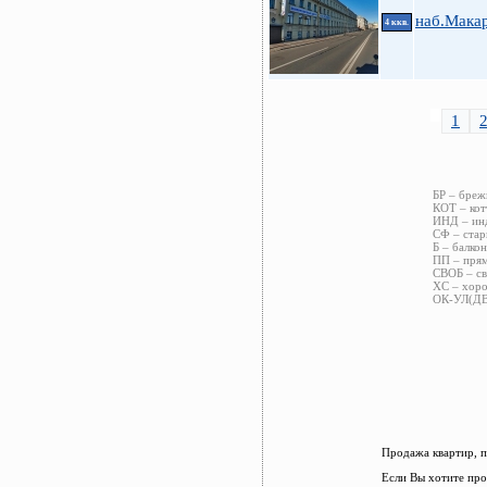
наб.Мака
4 ккв.
1
БР – бреж
КОТ – кот
ИНД – инд
СФ – стар
Б – балкон
ПП – прям
СВОБ – св
ХС – хоро
ОК-УЛ(ДВ)
Продажа квартир, п
Если Вы хотите про