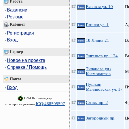
Работа
Вязовая ул. 10
П
4 ккв.
Вакансии
Резюме
Кабинет
Глинки ул. 1
А
4 ккв.
Регистрация
Вход
18 Линия 21
В
4 ккв.
Сервер
Энгельса пр. 124
В
4 ккв.
Новое на проекте
Справка / Помощь
Типанова ул./
М
4 ккв.
Космонавтов
Почта
Пушкин
П
Вход
4 ккв.
Малиновская ул. 17
ON-LINE менеджер
Славы пр. 2
Ф
ICQ:468505597
4 ккв.
по вопросам рекламы
Загородный пр.
Ц
4 ккв.