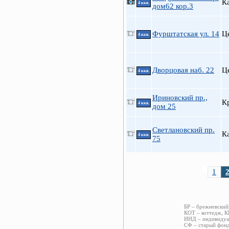
К
4 ккв.
дом62 кор.3
Фурштатская ул. 14
Ц
4 ккв.
Дворцовая наб. 22
Ц
4 ккв.
Ириновский пр.,
К
4 ккв.
дом 25
Светлановский пр.
К
4 ккв.
75
1
БР – брежневский
КОТ – коттедж, К
ИНД – индивидуал
СФ – старый фонд