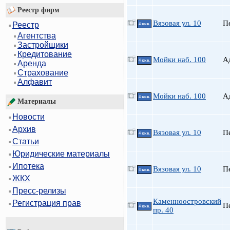
Реестр фирм
Вязовая ул. 10
П
Реестр
4 ккв.
Агентства
Застройщики
Кредитование
Мойки наб. 100
А
4 ккв.
Аренда
Страхование
Алфавит
Мойки наб. 100
А
4 ккв.
Материалы
Новости
Архив
Вязовая ул. 10
П
4 ккв.
Статьи
Юридические материалы
Ипотека
Вязовая ул. 10
П
4 ккв.
ЖКХ
Пресс-релизы
Каменноостровский
Регистрация прав
П
4 ккв.
пр. 40