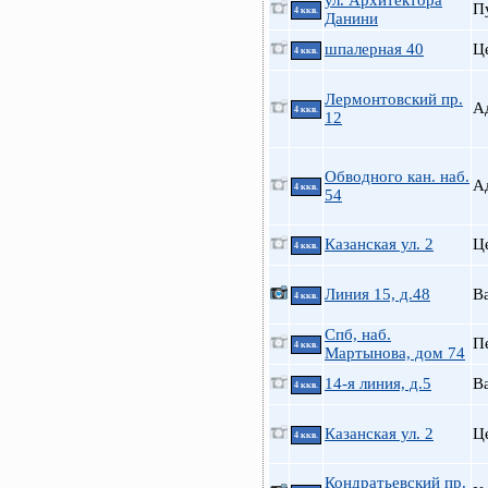
ул. Архитектора
П
4 ккв.
Данини
шпалерная 40
Ц
4 ккв.
Лермонтовский пр.
А
4 ккв.
12
Обводного кан. наб.
А
4 ккв.
54
Казанская ул. 2
Ц
4 ккв.
Линия 15, д.48
В
4 ккв.
Спб, наб.
П
4 ккв.
Мартынова, дом 74
14-я линия, д.5
В
4 ккв.
Казанская ул. 2
Ц
4 ккв.
Кондратьевский пр.