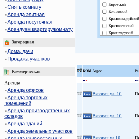
Кировский
Снять комнату
Колпинский
Аренда элитная
Красногвардейский
Аренда посуточная
Красносельский
Арендуем квартиру/комнату
Кронштадтский
Курортный
Загородная
Московский
Дома, дачи
Невский
Продажа участков
Область
Павловский
КOМ
Адрес
Ра
Коммерческая
Петроградский
Аренда
Петродворцовый
Аренда офисов
Приморский
Вязовая ул. 10
П
4 ккв.
Аренда торговых
Пушкинский
помещений
Фрунзенский
Аренда производственных
Центральный
Вязовая ул. 10
П
складов
4 ккв.
Аренда зданий
Аренда земельных участков
Вязовая ул.10
П
Аренда универсальных
4 ккв.