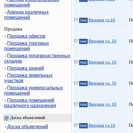
помещений
Аренда различных
помещений
Вязовая ул.10
П
4 ккв.
Продажа
Продажа офисов
Вязовая ул. 10
П
4 ккв.
Продажа торговых
помещений
Продажа производственных
складов
Вязовая ул. 10
П
4 ккв.
Продажа зданий
Продажа земельных
участков
Вязовая ул. 10
П
4 ккв.
Продажа универсальных
помещений
Продажа помещений
Вязовая ул. 10
П
различного назначения
4 ккв.
Доска объявлений
Вязовая ул.10
П
Доска объявлений
4 ккв.