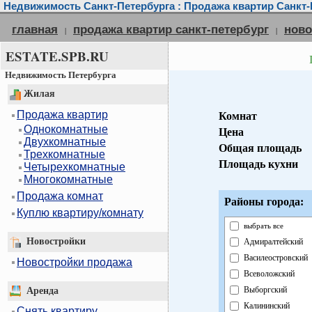
Недвижимость Санкт-Петербурга : Продажа квартир Санкт-
главная
продажа квартир санкт-петербург
ново
|
|
ESTATE.SPB.RU
Недвижимость Петербурга
Жилая
Продажа квартир
Комнат
Однокомнатные
Цена
Двухкомнатные
Общая площадь
Трехкомнатные
Площадь кухни
Четырехкомнатные
Многокомнатные
Продажа комнат
Районы города:
Куплю квартиру/комнату
выбрать все
Новостройки
Адмиралтейский
Василеостровский
Новостройки продажа
Всеволожский
Выборгский
Аренда
Калининский
Снять квартиру