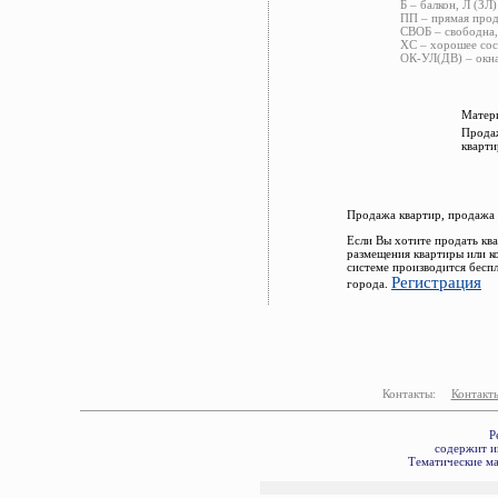
Б – балкон, Л (ЗЛ)
ПП – прямая прод
СВОБ – свободна,
ХС – хорошее сос
ОК-УЛ(ДВ) – окна
Матери
Продаж
кварти
Продажа квартир, продажа 
Если Вы хотите продать кв
размещения квартиры или к
системе производится бесп
Регистрация
города.
Контакты:
Контакт
Р
содержит и
Тематические ма