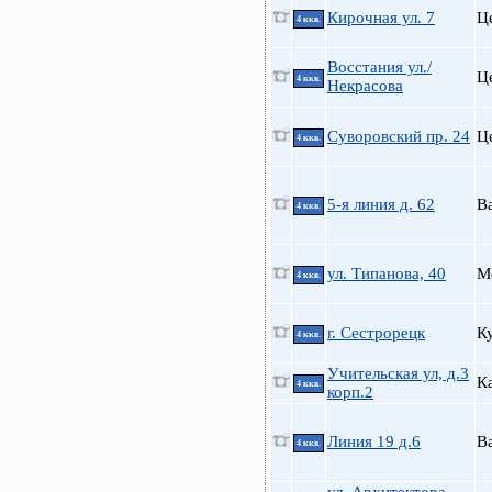
Кирочная ул. 7
Ц
4 ккв.
Восстания ул./
Ц
4 ккв.
Некрасова
Суворовский пр. 24
Ц
4 ккв.
5-я линия д. 62
В
4 ккв.
ул. Типанова, 40
М
4 ккв.
г. Сестрорецк
К
4 ккв.
Учительская ул, д.3
К
4 ккв.
корп.2
Линия 19 д.6
В
4 ккв.