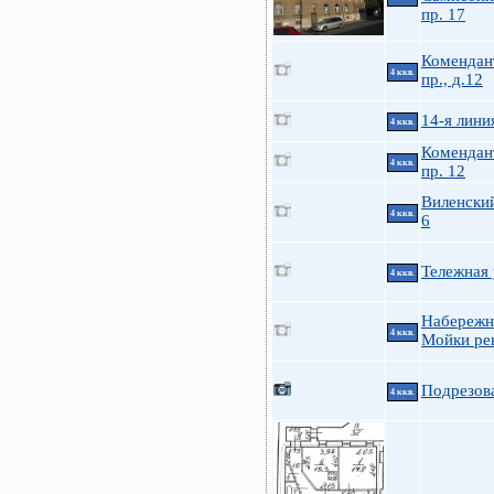
пр. 17
Комендан
4 ккв.
пр., д.12
14-я линия
4 ккв.
Комендан
4 ккв.
пр. 12
Виленский
4 ккв.
6
Тележная 
4 ккв.
Набережн
4 ккв.
Мойки рек
Подрезова
4 ккв.