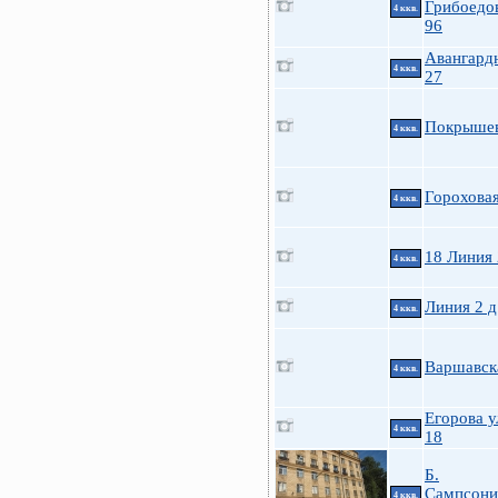
Грибоедов
4 ккв.
96
Авангардн
4 ккв.
27
Покрышев
4 ккв.
Гороховая
4 ккв.
18 Линия
4 ккв.
Линия 2 д
4 ккв.
Варшавск
4 ккв.
Егорова у
4 ккв.
18
Б.
Сампсони
4 ккв.