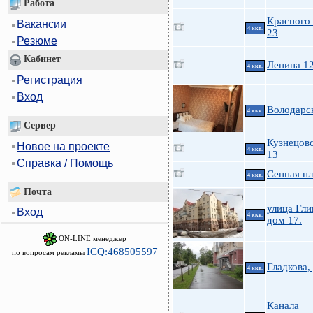
Работа
Красного
Вакансии
4 ккв.
23
Резюме
Кабинет
Ленина 12
4 ккв.
Регистрация
Вход
Володарс
4 ккв.
Сервер
Кузнецовс
Новое на проекте
4 ккв.
13
Справка / Помощь
Сенная пл
4 ккв.
Почта
улица Гли
Вход
4 ккв.
дом 17.
ON-LINE менеджер
ICQ:468505597
по вопросам рекламы
Гладкова,
4 ккв.
Канала