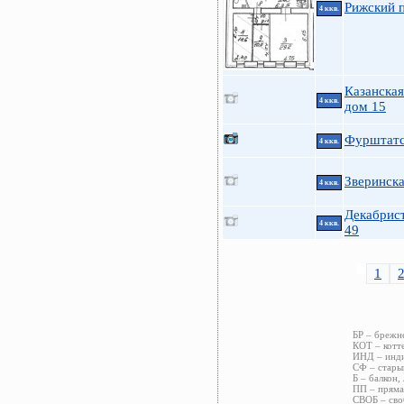
Рижский п
4 ккв.
Казанская 
4 ккв.
дом 15
Фурштатс
4 ккв.
Зверинска
4 ккв.
Декабрист
4 ккв.
49
1
БР – брежн
КОТ – котт
ИНД – инди
СФ – стары
Б – балкон,
ПП – пряма
СВОБ – сво