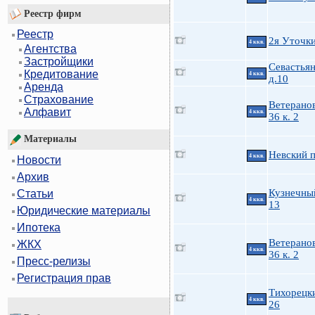
Реестр фирм
Реестр
2я Уточк
4 ккв.
Агентства
Застройщики
Севастьян
Кредитование
4 ккв.
д.10
Аренда
Страхование
Ветеранов
Алфавит
4 ккв.
36 к. 2
Материалы
Невский п
4 ккв.
Новости
Архив
Кузнечны
Статьи
4 ккв.
13
Юридические материалы
Ипотека
Ветеранов
ЖКХ
4 ккв.
36 к. 2
Пресс-релизы
Регистрация прав
Тихорецки
4 ккв.
26