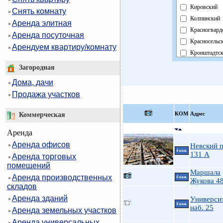
Кировский
Снять комнату
Колпинский
Аренда элитная
Красногвард
Аренда посуточная
Красносельс
Арендуем квартиру/комнату
Кронштадтс
Курортный
Загородная
Московский
Дома, дачи
Невский
Продажа участков
Область
Павловский
КOМ
Адрес
Коммерческая
Петроградск
Аренда
Петродворц
Аренда офисов
Приморский
Невский п
4 ккв.
131 А
Аренда торговых
Пушкинский
помещений
Фрунзенский
Маршала
Аренда производственных
4 ккв.
Центральны
Жукова 48
складов
Аренда зданий
Универси
4 ккв.
наб. 25
Аренда земельных участков
Аренда универсальных