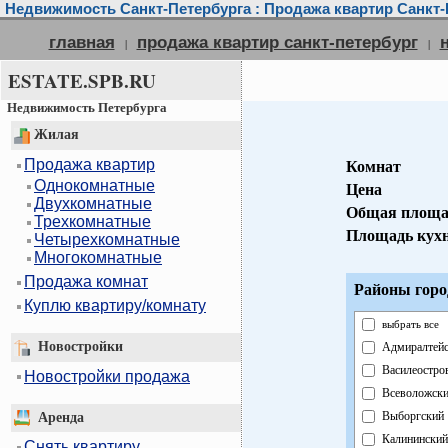
Недвижимость Санкт-Петербурга : Продажа квартир Санкт-
главная
продажа квартир санкт-петербург
|
|
ESTATE.SPB.RU
Недвижимость Петербурга
Жилая
Продажа квартир
Комнат
Однокомнатные
Цена
Двухкомнатные
Общая площа
Трехкомнатные
Площадь кух
Четырехкомнатные
Многокомнатные
Продажа комнат
Районы горо
Куплю квартиру/комнату
выбрать все
Новостройки
Адмиралтей
Василеостро
Новостройки продажа
Всеволожск
Выборгский
Аренда
Калининский
Снять квартиру