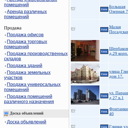
помещений
Большая
4 ккв.
Аренда различных
Озерная 
помещений
Малая
Продажа
4 ккв.
Посадска
Продажа офисов
Продажа торговых
помещений
Щербакова
4 ккв.
Продажа производственных
д.29 корп
складов
Продажа зданий
улица Гли
Продажа земельных
4 ккв.
дом 17.
участков
Продажа универсальных
помещений
ул. Пара
Продажа помещений
4 ккв.
д 27 к.1
различного назначения
Фонтанки 
4 ккв.
Доска объявлений
40
Доска объявлений
Глинки ул
4 ккв.