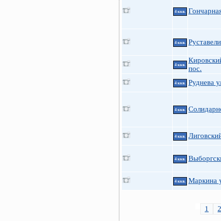
Гончарна
4 ккв.
Руставели
4 ккв.
Кировский
4 ккв.
пос.
Руднева у
4 ккв.
Солидарно
4 ккв.
Лиговский
4 ккв.
Выборгск
4 ккв.
Маркина у
4 ккв.
1