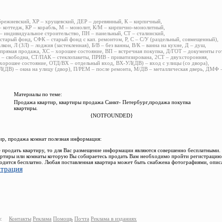
брежневский, ХР – хрущевский, ДЕР – деревянный, К – кирпичный,
 коттедж, КР – корабль, М – монолит, К/М – кирпично-монолитный,
 индивидуальное строительство, ПН – панельный, СТ – сталинский,
старый фонд, СФК – старый фонд с кап. ремонтом, Р, С – С/У (раздельный, совмещенный),
алкон, Л (ЗЛ) – лоджия (застекленная), Б/В – без ванны, В/К – ванна на кухне, Д – душ,
прямая продажа, ХС – хорошее состояние, ВП – встречная покупка, Д/ГОТ – документы го
– свободна, СТ/ПАК – стеклопакеты, ПРИВ - приватизирована, 2СТ – двухсторонняя,
хорошее состояние, ОТД/ВХ – отдельный вход, ВХ-УЛ(ДВ) – вход с улицы (со двора),
(ДВ) – окна на улицу (двор), П/РЕМ – после ремонта, М/ДВ – металлическая дверь, ДМФ
Материалы по теме:
Продажа квартир, квартиры продажа Санкт- Петербург,продажа покупка
квартиры.
{NOTFOUNDED}
р, продажа комнат полезная информация:
 продать квартиру, то для Вас размещение информации являются совершенно бесплатными.
ртиры или комнаты которую Вы собираетесь продать Вам необходимо пройти регистрацию.
одится бесплатно. Любая поставленная квартира может быть снабжена фотографиями, опис
страция
:
Контакты
Реклама
Помощь
Почта
Реклама в изданиях