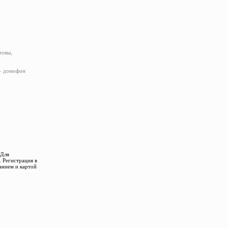
товы,
 – домофон
 Для
 Регистрация в
анием и картой