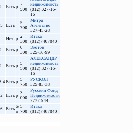
7
недвижимость
0
Есть
р
500
(812) 327-16-
16
Митра
5
.5
Есть
Агентство
700
327-45-28
2
Итака
Нет
р
300
(812)7407040
6
Экотон
0
Есть
р
300
325-16-99
АЛЕКСАНДР
5
недвижимость
0
Есть
р
500
(812) 327-16-
16
5
РУСКОЛ
3.4
Есть
р
750
325-83-38
Русский Фонд
3
.2
Есть
р
Недвижимости
000
7777-944
б/
5
Итака
.6
Есть
в
700
(812)7407040