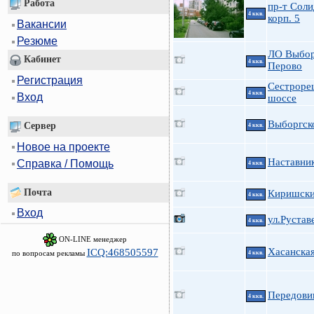
Работа
пр-т Соли
4 ккв.
корп. 5
Вакансии
Резюме
ЛО Выбор
Кабинет
4 ккв.
Перово
Регистрация
Сестроре
4 ккв.
Вход
шоссе
Выборгск
Сервер
4 ккв.
Новое на проекте
Наставник
Справка / Помощь
4 ккв.
Почта
Киришски
4 ккв.
Вход
ул.Рустав
4 ккв.
ON-LINE менеджер
Хасанская
ICQ:468505597
по вопросам рекламы
4 ккв.
Передови
4 ккв.