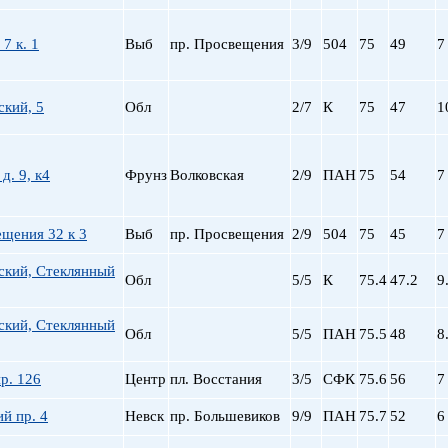
7 к. 1
Выб
пр. Просвещения
3/9
504
75
49
7
кий, 5
Обл
2/7
К
75
47
1
 д. 9, к4
Фрунз
Волковская
2/9
ПАН
75
54
7
щения 32 к 3
Выб
пр. Просвещения
2/9
504
75
45
7
ский, Стеклянный
Обл
5/5
К
75.4
47.2
9
ский, Стеклянный
Обл
5/5
ПАН
75.5
48
8
р. 126
Центр
пл. Восстания
3/5
СФК
75.6
56
7
й пр. 4
Невск
пр. Большевиков
9/9
ПАН
75.7
52
6