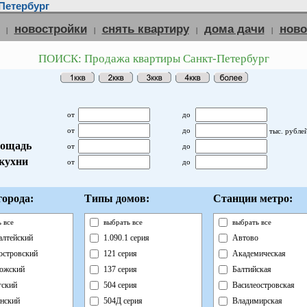
Петербург
новостройки
снять квартиру
дома дачи
нов
|
|
|
|
ПОИСК: Продажа квартиры Санкт-Петербург
от
до
от
до
тыс. рубле
ощадь
от
до
кухни
от
до
орода:
Типы домов:
Станции метро:
 все
выбрать все
выбрать все
лтейский
1.090.1 серия
Автово
островский
121 серия
Академическая
ожский
137 серия
Балтийская
ский
504 серия
Василеостровская
нский
504Д серия
Владимирская