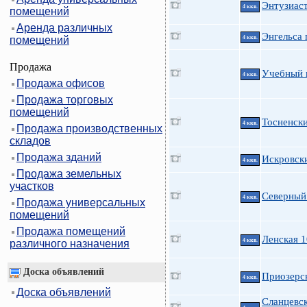
Энтузиаст
4 ккв.
помещений
Аренда различных
Энгельса 
помещений
4 ккв.
Продажа
Учебный п
4 ккв.
Продажа офисов
Продажа торговых
помещений
Тосненски
4 ккв.
Продажа производственных
складов
Продажа зданий
Искровски
4 ккв.
Продажа земельных
участков
Северный 
4 ккв.
Продажа универсальных
помещений
Продажа помещений
Ленская 1
4 ккв.
различного назначения
Доска объявлений
Приозерск
4 ккв.
Доска объявлений
Сланцевск