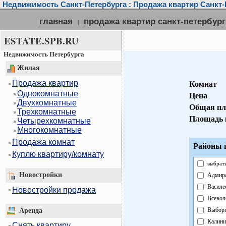
Недвижимость Санкт-Петербурга : Продажа квартир Санкт-
главная
продажа квартир санкт-петербург
|
ESTATE.SPB.RU
Недвижимость Петербурга
Жилая
Продажа квартир
Комнат
Однокомнатные
Цена
Двухкомнатные
Общая пл
Трехкомнатные
Площадь 
Четырехкомнатные
Многокомнатные
Продажа комнат
Районы г
Куплю квартиру/комнату
выбрать
Новостройки
Адмира
Василе
Новостройки продажа
Всевол
Выборг
Аренда
Калини
Снять квартиру