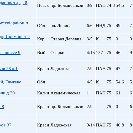
дарности, д. 8,
Невск
пр. Большевиков
8/9
ПАН
74.8
54.5
7
гский район п.
Обл
пл. Ленина
6/6
ИНД
75
49
7
цк, Приморское
Кур
Старая Деревня
3/5
К
75
0
9
ое шоссе 9
Выб
Озерки
4/15
137
75
46
9
ов 28 к.1
Красн
Ладожская
2/9
ПАН
75
47
7
й, Глажево
Обл
4/5
К
75
54.6
5
ели д.20
Калин
Академическая
1
ПАН
75
61
6
 8
Красн
пр. Большевиков
2/9
75
0
6
ков 37
Красн
Ладожская
9/14
ПАН
75
46.8
8