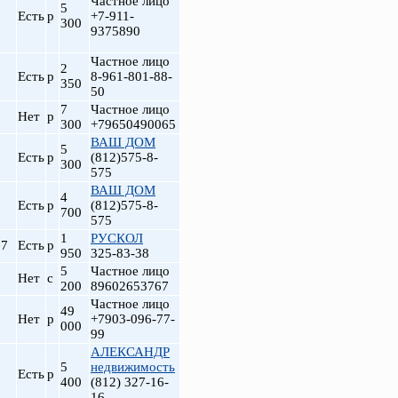
Частное лицо
5
Есть
р
+7-911-
300
9375890
Частное лицо
2
Есть
р
8-961-801-88-
350
50
7
Частное лицо
Нет
р
300
+79650490065
ВАШ ДОМ
5
Есть
р
(812)575-8-
300
575
ВАШ ДОМ
4
Есть
р
(812)575-8-
700
575
1
РУСКОЛ
.7
Есть
р
950
325-83-38
5
Частное лицо
Нет
с
200
89602653767
Частное лицо
49
Нет
р
+7903-096-77-
000
99
АЛЕКСАНДР
5
недвижимость
Есть
р
400
(812) 327-16-
16