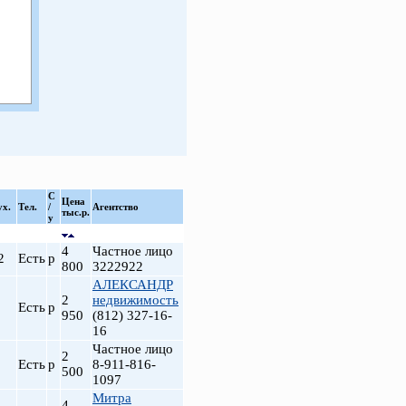
С
Цена
ух.
Тел.
/
Агентство
тыс.р.
у
4
Частное лицо
2
Есть
р
800
3222922
АЛЕКСАНДР
2
недвижимость
Есть
р
950
(812) 327-16-
16
Частное лицо
2
Есть
р
8-911-816-
500
1097
Митра
4