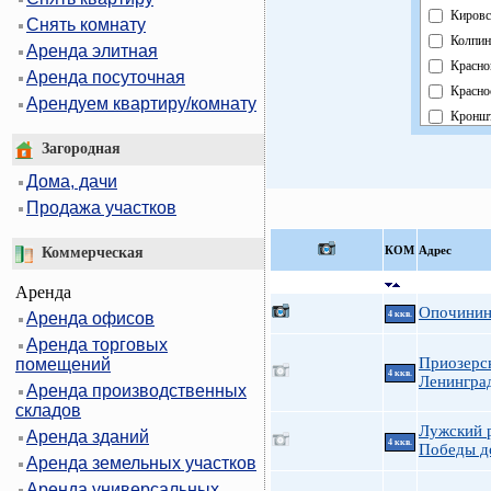
Кировс
Снять комнату
Колпин
Аренда элитная
Красно
Аренда посуточная
Красно
Арендуем квартиру/комнату
Кроншт
Курорт
Загородная
Москов
Дома, дачи
Невски
Продажа участков
Област
Павлов
КOМ
Адрес
Коммерческая
Петрог
Аренда
Петрод
Опочинина
Аренда офисов
4 ккв.
Примо
Аренда торговых
Пушки
Приозерс
помещений
Фрунзе
4 ккв.
Ленингра
Аренда производственных
Центра
складов
Лужский р
Аренда зданий
4 ккв.
Победы д
Аренда земельных участков
Аренда универсальных