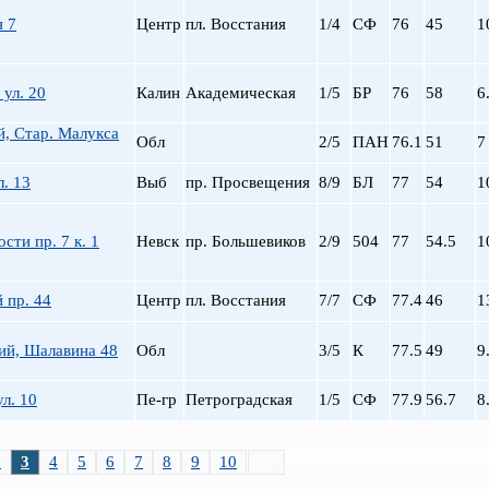
я 7
Центр
пл. Восстания
1/4
СФ
76
45
1
 ул. 20
Калин
Академическая
1/5
БР
76
58
6
, Стар. Малукса
Обл
2/5
ПАН
76.1
51
7
л. 13
Выб
пр. Просвещения
8/9
БЛ
77
54
1
сти пр. 7 к. 1
Невск
пр. Большевиков
2/9
504
77
54.5
1
 пр. 44
Центр
пл. Восстания
7/7
СФ
77.4
46
1
ий, Шалавина 48
Обл
3/5
К
77.5
49
9
л. 10
Пе-гр
Петроградская
1/5
СФ
77.9
56.7
8
2
3
4
5
6
7
8
9
10
>>