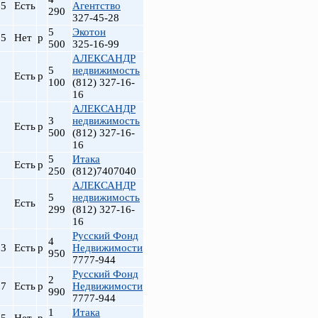
.5
Есть
Агентство
290
327-45-28
5
Экотон
.5
Нет
р
500
325-16-99
АЛЕКСАНДР
5
недвижимость
Есть
р
100
(812) 327-16-
16
АЛЕКСАНДР
3
недвижимость
Есть
р
500
(812) 327-16-
16
5
Итака
Есть
р
250
(812)7407040
АЛЕКСАНДР
5
недвижимость
Есть
299
(812) 327-16-
16
Русский Фонд
4
.3
Есть
р
Недвижимости
950
7777-944
Русский Фонд
2
.7
Есть
р
Недвижимости
990
7777-944
1
Итака