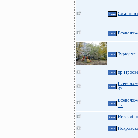
Симонова 
4 ккв.
Всеволожс
4 ккв.
Турку ул.,
4 ккв.
пр Просве
4 ккв.
Всеволож
4 ккв.
37
Всеволож
4 ккв.
17
Невский п
4 ккв.
Искровски
4 ккв.