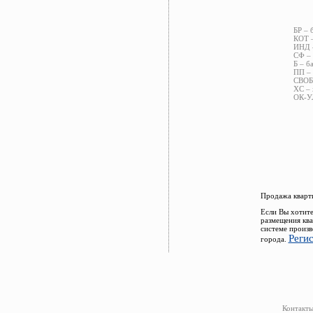
БР – 
КОТ –
ИНД –
СФ – 
Б – б
ПП – 
СВОБ 
ХС – 
ОК-УЛ
Продажа кварти
Если Вы хотите
размещения ква
системе произв
Реги
города.
Контакты