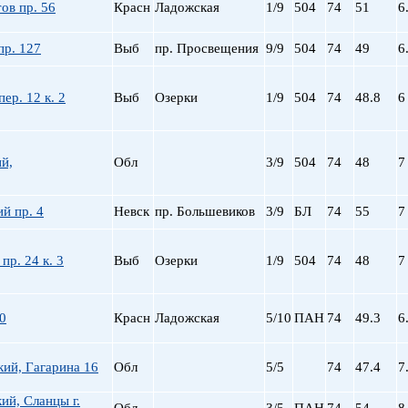
Сталинский
Маяковская
ов пр. 56
Красн
Ладожская
1/9
504
74
51
6
Старый фонд (СФ)
Московская
Хрущевка
Московские ворота
пр. 127
Выб
пр. Просвещения
9/9
504
74
49
6
Нарвская
Невский пр.
ер. 12 к. 2
Выб
Озерки
1/9
504
74
48.8
6
Новочеркасская
Обводный Канал
Обухово
й,
Обл
3/9
504
74
48
7
Озерки
Парк Победы
й пр. 4
Невск
пр. Большевиков
3/9
БЛ
74
55
7
Парнас
Петроградская
Пионерская
пр. 24 к. 3
Выб
Озерки
1/9
504
74
48
7
пл. Ал. Невского
пл. Восстания
0
Красн
Ладожская
5/10
ПАН
пл. Ленина
74
49.3
6
пл. Мужества
Политехническая
ий, Гагарина 16
Обл
5/5
74
47.4
7
пр. Большевиков
ий, Сланцы г.
пр. Ветеранов