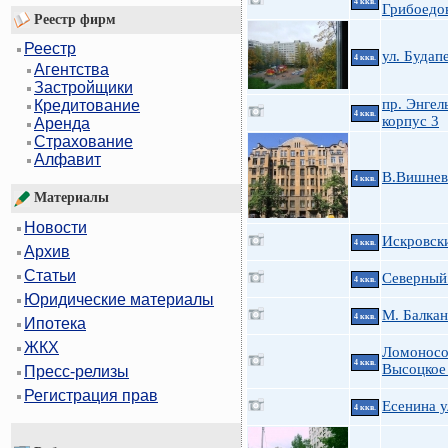
4 ккв.
Грибоедов
Реестр фирм
Реестр
ул. Будап
4 ккв.
Агентства
Застройщики
пр. Энгел
Кредитование
4 ккв.
корпус 3
Аренда
Страхование
Алфавит
В.Вишневс
4 ккв.
Материалы
Новости
Искровски
4 ккв.
Архив
Статьи
Северный 
4 ккв.
Юридические материалы
М. Балкан
4 ккв.
Ипотека
ЖКХ
Ломоносов
4 ккв.
Высоцкое
Пресс-релизы
Регистрация прав
Есенина ул
4 ккв.