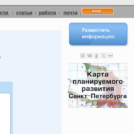
ости
статьи
работа
почта
|
|
|
|
й