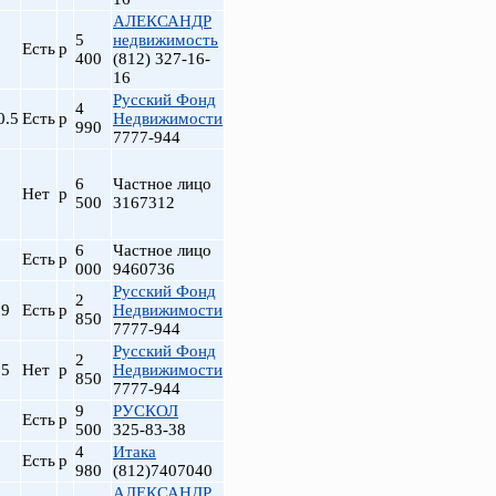
АЛЕКСАНДР
5
недвижимость
Есть
р
400
(812) 327-16-
16
Русский Фонд
4
0.5
Есть
р
Недвижимости
990
7777-944
6
Частное лицо
Нет
р
500
3167312
6
Частное лицо
Есть
р
000
9460736
Русский Фонд
2
.9
Есть
р
Недвижимости
850
7777-944
Русский Фонд
2
.5
Нет
р
Недвижимости
850
7777-944
9
РУСКОЛ
Есть
р
500
325-83-38
4
Итака
Есть
р
980
(812)7407040
АЛЕКСАНДР