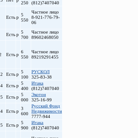
.5
Нет
р
250
(812)7407040
Частное лицо
5
Есть
р
8-921-776-79-
550
06
5
Частное лицо
Есть
р
700
89602468050
6
Частное лицо
2
Есть
р
550
89219291455
т
5
РУСКОЛ
.2
Есть
р
100
325-83-38
5
Итака
.4
Есть
р
400
(812)7407040
5
Экотон
.5
Есть
р
000
325-16-99
Русский Фонд
3
.4
Есть
р
Недвижимости
600
7777-944
5
Итака
.5
Есть
р
900
(812)7407040