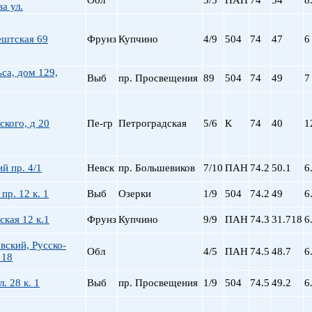
Обл
3/5
ПАН
74
54
8
а ул.
пр. Просвещения
Приморская
ештская 69
Фрунз
Купчино
4/9
504
74
47
6
Пролетарская
Пушкинская
ьса, дом 129,
Рыбацкое
Выб
пр. Просвещения
89
504
74
49
7
Садовая
Сенная пл.
кого, д 20
Пе-гр
Петроградская
5/6
К
Спортивная
74
40
1
Старая Деревня
Технологический ин-
й пр. 4/1
Невск
пр. Большевиков
7/10
ПАН
74.2
50.1
6
Удельная
ул. Дыбенко
пр. 12 к. 1
Выб
Озерки
1/9
504
74.2
49
6
Фрунзенская
ская 12 к.1
Фрунз
Купчино
9/9
ПАН
Черная речка
74.3
31.718
6
Чернышевская
ский, Русско-
Обл
4/5
ПАН
Чкаловская
74.5
48.7
6
 18
Электросила
. 28 к. 1
Выб
пр. Просвещения
1/9
504
74.5
49.2
6