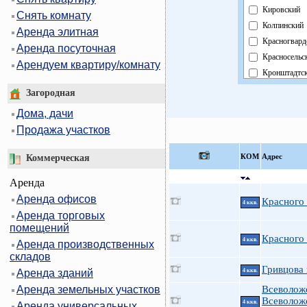
Кировский
Снять комнату
Колпинский
Аренда элитная
Красногвард
Аренда посуточная
Красносельс
Арендуем квартиру/комнату
Кронштадтс
Курортный
Загородная
Московский
Дома, дачи
Невский
Продажа участков
Область
Павловский
КOМ
Адрес
Коммерческая
Петроградск
Аренда
Петродворц
Аренда офисов
Приморский
Красного
4 ккв.
Аренда торговых
Пушкинский
помещений
Фрунзенски
Красного
4 ккв.
Аренда производственных
Центральны
складов
Гривцова 
Аренда зданий
4 ккв.
Аренда земельных участков
Всеволож
Всеволож
4 ккв.
Аренда универсальных