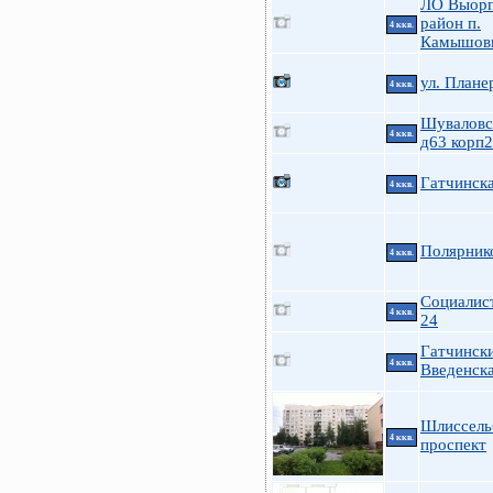
ЛО Выорг
район п.
4 ккв.
Камышов
ул. Плане
4 ккв.
Шуваловс
4 ккв.
д63 корп2
Гатчинск
4 ккв.
Полярник
4 ккв.
Социалис
4 ккв.
24
Гатчинск
4 ккв.
Введенск
Шлиссель
4 ккв.
проспект