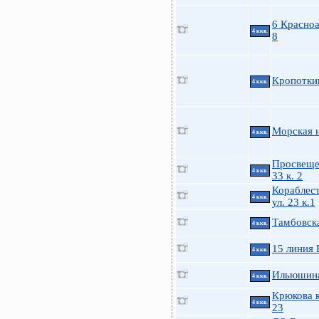
6 Красно
4 ккв.
8
Кропотки
4 ккв.
Морская н
4 ккв.
Просвеще
4 ккв.
33 к. 2
Кораблес
4 ккв.
ул. 23 к.1
Тамбовска
4 ккв.
15 линия 
4 ккв.
Ильюшина
4 ккв.
Крюкова к
4 ккв.
23