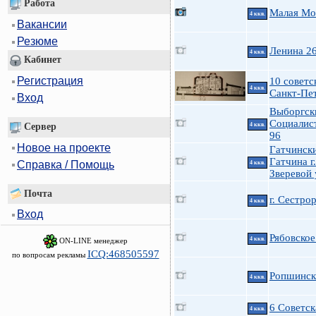
Работа
Малая Мо
4 ккв.
Вакансии
Резюме
Ленина 2
4 ккв.
Кабинет
Регистрация
10 советск
4 ккв.
Санкт-Пе
Вход
Выборгск
Социалис
Сервер
4 ккв.
96
Новое на проекте
Гатчинск
Гатчина г.
Справка / Помощь
4 ккв.
Зверевой 
Почта
г. Сестро
4 ккв.
Вход
Рябовское
4 ккв.
ON-LINE менеджер
ICQ:468505597
по вопросам рекламы
Ропшинска
4 ккв.
6 Советск
4 ккв.