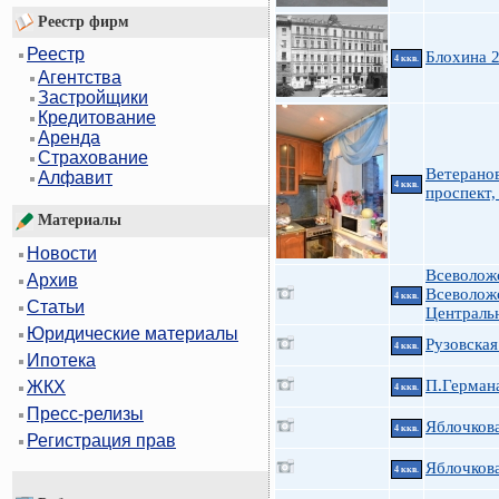
Реестр фирм
Реестр
Блохина 
4 ккв.
Агентства
Застройщики
Кредитование
Аренда
Страхование
Ветерано
Алфавит
4 ккв.
проспект,
Материалы
Новости
Всеволож
Архив
Всеволож
4 ккв.
Статьи
Централь
Юридические материалы
Рузовская
4 ккв.
Ипотека
П.Германа
ЖКХ
4 ккв.
Пресс-релизы
Яблочкова
4 ккв.
Регистрация прав
Яблочкова
4 ккв.