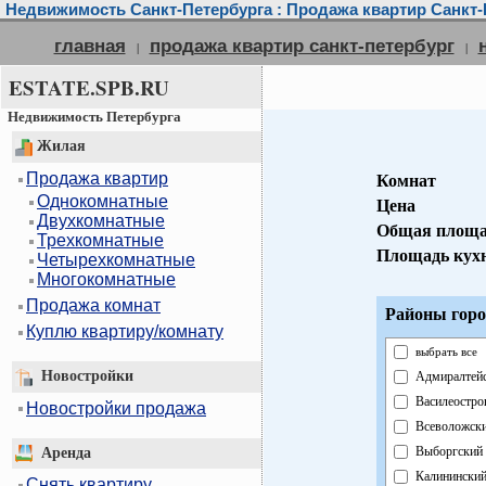
Недвижимость Санкт-Петербурга : Продажа квартир Санкт-
главная
продажа квартир санкт-петербург
|
|
ESTATE.SPB.RU
Недвижимость Петербурга
Жилая
Продажа квартир
Комнат
Однокомнатные
Цена
Двухкомнатные
Общая площа
Трехкомнатные
Площадь кух
Четырехкомнатные
Многокомнатные
Продажа комнат
Районы горо
Куплю квартиру/комнату
выбрать все
Новостройки
Адмиралтей
Василеостро
Новостройки продажа
Всеволожск
Выборгский
Аренда
Калинински
Снять квартиру