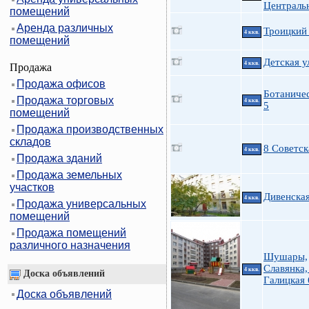
Централь
помещений
Аренда различных
Троицкий 
4 ккв.
помещений
Детская у
4 ккв.
Продажа
Продажа офисов
Ботаничес
Продажа торговых
4 ккв.
5
помещений
Продажа производственных
складов
8 Советск
4 ккв.
Продажа зданий
Продажа земельных
участков
Дивенская
4 ккв.
Продажа универсальных
помещений
Продажа помещений
различного назначения
Шушары,
Славянка,
4 ккв.
Доска объявлений
Галицкая 
Доска объявлений