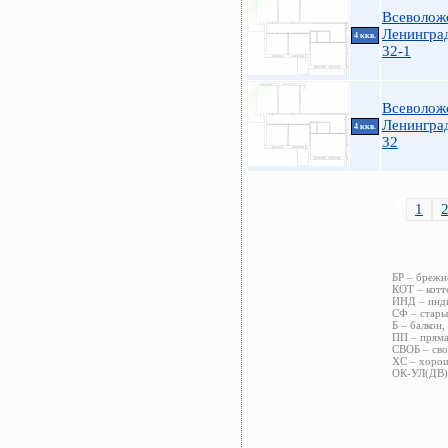
Всеволожс
Ленинград
4 ккв.
32-1
Всеволож
Ленинград
4 ккв.
32
1
БР – брежн
КОТ – котт
ИНД – инди
СФ – стары
Б – балкон,
ПП – пряма
СВОБ – сво
ХС – хорош
ОК-УЛ(ДВ) 