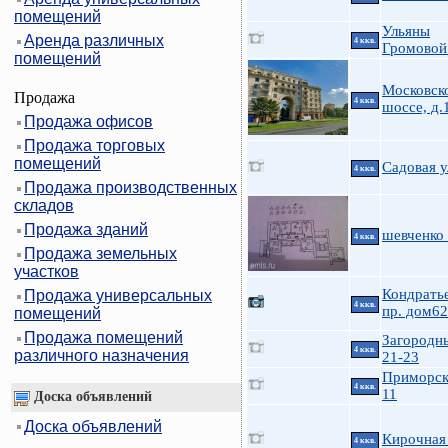
помещений
Ульяны
Аренда различных
4 ккв.
Громовой 
помещений
Московск
Продажа
4 ккв.
шоссе, д.1
Продажа офисов
Продажа торговых
помещений
Садовая у
4 ккв.
Продажа производственных
складов
Продажа зданий
шевченко
4 ккв.
Продажа земельных
участков
Кондрать
Продажа универсальных
4 ккв.
пр. дом62
помещений
Продажа помещений
Загородн
4 ккв.
различного назначения
21-23
Приморск
4 ккв.
11
Доска объявлений
Доска объявлений
Кирочная
4 ккв.