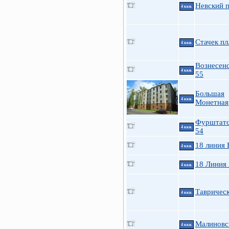
Невский п
4 ккв.
Стачек пл
4 ккв.
Вознесенс
4 ккв.
55
Большая
4 ккв.
Монетная
Фурштатс
4 ккв.
54
18 линия 
4 ккв.
18 Линия
4 ккв.
Таврическ
4 ккв.
Малиновс
4 ккв.