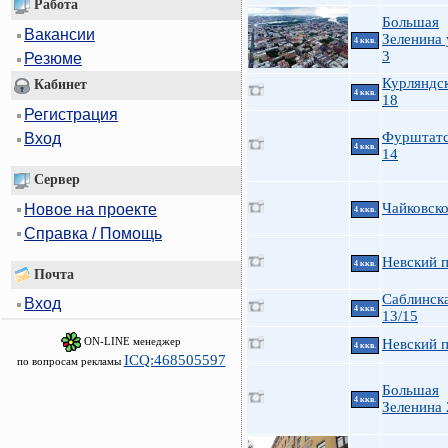
Работа
Большая
Вакансии
Зеленина 
4 ккв.
3
Резюме
Курляндск
Кабинет
4 ккв.
18
Регистрация
Фурштатс
Вход
4 ккв.
14
Сервер
Чайковско
Новое на проекте
4 ккв.
Справка / Помощь
Невский п
4 ккв.
Почта
Саблинска
Вход
4 ккв.
13/15
ON-LINE менеджер
Невский п
4 ккв.
ICQ:468505597
по вопросам рекламы
Большая
4 ккв.
Зеленина 