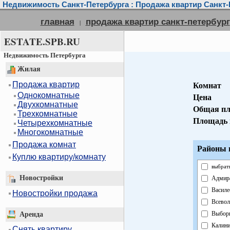
Недвижимость Санкт-Петербурга : Продажа квартир Санкт-
главная
продажа квартир санкт-петербург
|
ESTATE.SPB.RU
Недвижимость Петербурга
Жилая
Продажа квартир
Комнат
Однокомнатные
Цена
Двухкомнатные
Общая п
Трехкомнатные
Площадь 
Четырехкомнатные
Многокомнатные
Продажа комнат
Районы 
Куплю квартиру/комнату
выбрать
Новостройки
Адмира
Василе
Новостройки продажа
Всевол
Выбор
Аренда
Калини
Снять квартиру