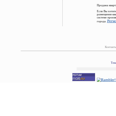
Продажа кварт
Если Вы хотите
размещения кв
системе произв
Реги
города.
Контакты
Тем