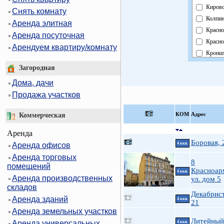
Киров
Снять комнату
Колпин
Аренда элитная
Красно
Аренда посуточная
Красно
Арендуем квартиру/комнату
Кроншт
Курор
Загородная
Моско
Дома, дачи
Невск
Продажа участков
Област
Павло
КOМ
Адрес
Коммерческая
Петрог
Аренда
Петро
Боровая, 
Аренда офисов
4 ккв.
Примо
Аренда торговых
Пушки
8
помещений
Фрунзе
Красноар
4 ккв.
Аренда производственных
ул. дом 5
Центр
складов
Декабрист
Аренда зданий
4 ккв.
21
Аренда земельных участков
Литейный 
Аренда универсальных
4 ккв.