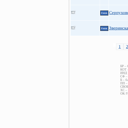
Серпухов
4 ккв.
Зверинска
4 ккв.
1
БР – 
КОТ –
ИНД –
СФ – 
Б – б
ПП – 
СВОБ 
ХС – 
ОК-УЛ