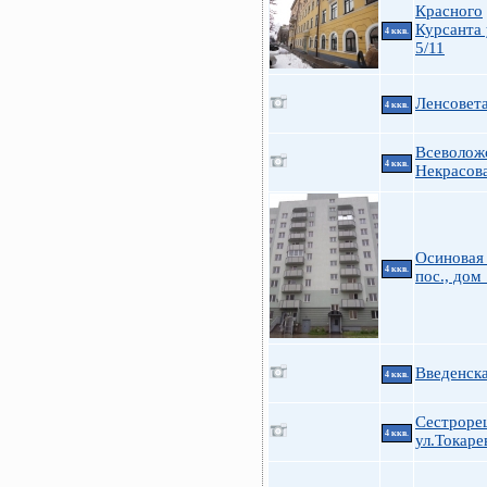
Красного
Курсанта у
4 ккв.
5/11
Ленсовета
4 ккв.
Всеволож
4 ккв.
Некрасов
Осиновая
4 ккв.
пос., дом
Введенска
4 ккв.
Сестроре
4 ккв.
ул.Токарев