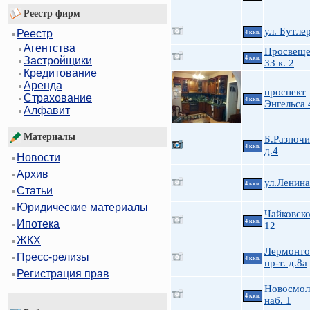
Реестр фирм
ул. Бутле
Реестр
4 ккв.
Агентства
Просвеще
4 ккв.
Застройщики
33 к. 2
Кредитование
Аренда
проспект
Страхование
4 ккв.
Энгельса 
Алфавит
Материалы
Б.Разноч
4 ккв.
д.4
Новости
Архив
ул.Ленин
4 ккв.
Статьи
Юридические материалы
Чайковско
4 ккв.
Ипотека
12
ЖКХ
Лермонто
Пресс-релизы
4 ккв.
пр-т. д.8а
Регистрация прав
Новосмол
4 ккв.
наб. 1