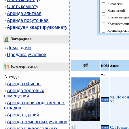
Кировский
Снять комнату
Колпинский
Аренда элитная
Красногвардей
Аренда посуточная
Красносельски
Арендуем квартиру/комнату
Кронштадтски
Курортный
Загородная
Московский
Дома, дачи
Невский
Продажа участков
Область
Павловский
КOМ
Адрес
Коммерческая
Петроградски
Аренда
Петродворцов
Аренда офисов
Приморский
Аренда торговых
Пушкинский
помещений
Фрунзенский
ул. Ломон
4 ккв.
22
Аренда производственных
Центральный
складов
Аренда зданий
Аренда земельных участков
С. Подъяч
Аренда универсальных
4 ккв.