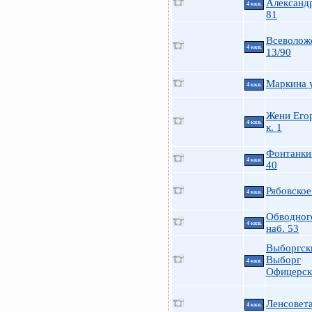
Александ
4 ккв.
81
Всеволож
4 ккв.
13/90
Маркина у
4 ккв.
Жени Его
4 ккв.
к. 1
Фонтанки 
4 ккв.
40
Рябовское
4 ккв.
Обводного
4 ккв.
наб. 53
Выборгск
Выборг
4 ккв.
Офицерск
Ленсовета
4 ккв.