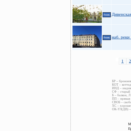
Дивенская
4 ккв.
наб. реки
4 ккв.
1
БР – брежнев
КОТ – коттед
ИНД – индиви
СФ – старый 
Б – балкон, Л
ПП – прямая 
СВОБ – свобо
ХС – хорошее
ОК-УЛ(ДВ) – 
М
П