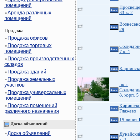
помещений
Просвеще
4 ккв.
Аренда различных
33 к. 2
помещений
Вознесенс
4 ккв.
29
Продажа
Продажа офисов
Продажа торговых
Солидарн
4 ккв.
помещений
7 к. 1
Продажа производственных
складов
Карпинско
4 ккв.
Продажа зданий
Продажа земельных
пр-т
участков
Солидарно
4 ккв.
Продажа универсальных
8, корп. 5
помещений
Продажа помещений
Киришски
4 ккв.
различного назначения
Глажево
15 линия 
4 ккв.
Доска объявлений
Доска объявлений
Дунайский
4 ккв.
к. 1