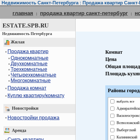
Недвижимость Санкт-Петербурга : Продажа квартир Санкт-
главная
продажа квартир санкт-петербург
н
|
|
ESTATE.SPB.RU
Недвижимость Петербурга
Жилая
Продажа квартир
Комнат
Однокомнатные
Цена
Двухкомнатные
Общая площад
Трехкомнатные
Площадь кухн
Четырехкомнатные
Многокомнатные
Продажа комнат
Районы город
Куплю квартиру/комнату
выбрать все
Новостройки
Адмиралтейск
Василеостровс
Новостройки продажа
Всеволожский
Выборгский
Аренда
Калининский
Снять квартиру