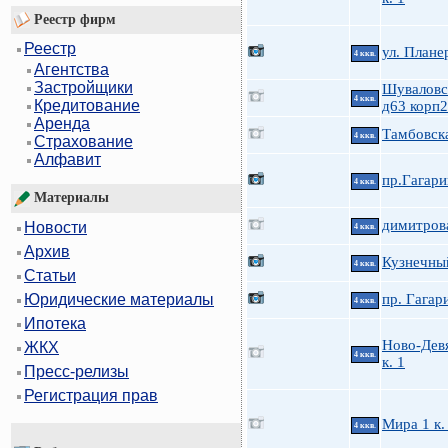
Реестр фирм
Реестр
ул. Плане
4 ккв.
Агентства
Застройщики
Шуваловс
4 ккв.
Кредитование
д63 корп2
Аренда
Тамбовска
4 ккв.
Страхование
Алфавит
пр.Гагари
4 ккв.
Материалы
димитров
Новости
4 ккв.
Архив
Кузнечны
4 ккв.
Статьи
пр. Гагар
Юридические материалы
4 ккв.
Ипотека
Ново-Дев
ЖКХ
4 ккв.
к. 1
Пресс-релизы
Регистрация прав
Мира 1 к.
4 ккв.