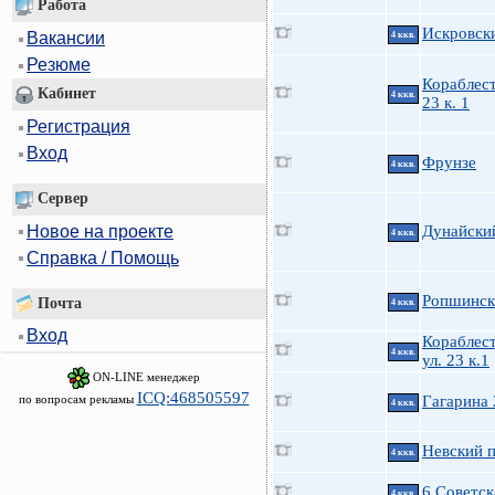
Работа
Искровски
Вакансии
4 ккв.
Резюме
Кораблес
Кабинет
4 ккв.
23 к. 1
Регистрация
Вход
Фрунзе
4 ккв.
Сервер
Новое на проекте
Дунайский
4 ккв.
Справка / Помощь
Ропшинска
Почта
4 ккв.
Вход
Кораблес
4 ккв.
ул. 23 к.1
ON-LINE менеджер
ICQ:468505597
по вопросам рекламы
Гагарина 
4 ккв.
Невский п
4 ккв.
6 Советск
4 ккв.