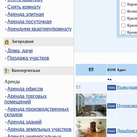
Киров
Снять комнату
Колпи
Аренда элитная
Красн
Аренда посуточная
Красн
Арендуем квартиру/комнату
Кронш
Курор
Загородная
Моско
Дома, дачи
Невск
Продажа участков
Облас
Павло
КOМ
Адрес
Коммерческая
Петро
Аренда
Петро
Разводная
Аренда офисов
4 ккв.
Прим
Аренда торговых
Пушк
помещений
Фрунз
Одоевско
4 ккв.
Аренда производственных
Центр
складов
Аренда зданий
Аренда земельных участков
Декабрис
4 ккв.
Аренда универсальных