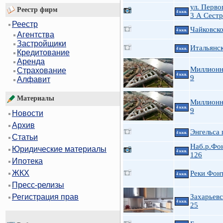
ул. Перво
Реестр фирм
4 ккв.
3 А Сест
Реестр
Чайковско
4 ккв.
Агентства
Застройщики
Итальянск
4 ккв.
Кредитование
Аренда
Миллионн
Страхование
4 ккв.
9
Алфавит
Материалы
Миллионн
4 ккв.
9
Новости
Архив
Энгельса 
4 ккв.
Статьи
Наб.р.Фо
Юридические материалы
4 ккв.
126
Ипотека
ЖКХ
Реки Фон
4 ккв.
Пресс-релизы
Захарьевс
Регистрация прав
4 ккв.
25