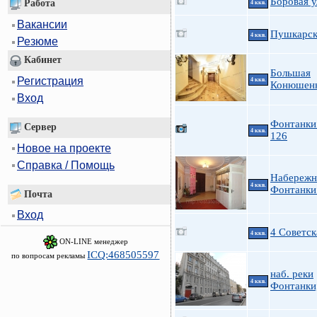
Боровая у
Работа
4 ккв.
Вакансии
Пушкарск
4 ккв.
Резюме
Кабинет
Большая
Регистрация
4 ккв.
Конюшенн
Вход
Фонтанки 
Сервер
4 ккв.
126
Новое на проекте
Справка / Помощь
Набережн
4 ккв.
Фонтанки 
Почта
Вход
4 Советск
4 ккв.
ON-LINE менеджер
ICQ:468505597
по вопросам рекламы
наб. реки
4 ккв.
Фонтанки