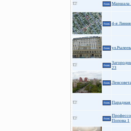
Маршала 
4 ккв.
4-я Линия
4 ккв.
ул.Рылеев
4 ккв.
Загородны
4 ккв.
23
Ленсовета
4 ккв.
Парадная 
4 ккв.
Профессо
4 ккв.
Попова 1