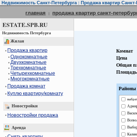
Недвижимость Санкт-Петербурга : Продажа квартир Санкт-
главная
продажа квартир санкт-петербур
|
ESTATE.SPB.RU
Недвижимость Петербурга
Жилая
Продажа квартир
Комнат
Однокомнатные
Цена
Двухкомнатные
Общая п
Трехкомнатные
Площадь
Четырехкомнатные
Многокомнатные
Продажа комнат
Районы 
Куплю квартиру/комнату
выбрат
Новостройки
Адмир
Васил
Новостройки продажа
Всево
Выбор
Аренда
Калин
Снять квартиру