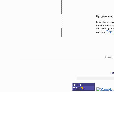
Продажа квар
Если Вы хотит
размещения к
системе произ
Реги
города.
Контакт
Те