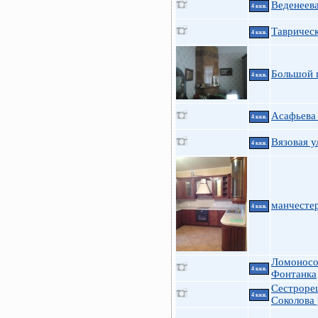
Веденеева
4 ккв.
Таврическ
4 ккв.
Большой 
4 ккв.
Асафьева 
4 ккв.
Вязовая у
4 ккв.
манчестер
4 ккв.
Ломоносов
4 ккв.
Фонтанка
Сестроре
4 ккв.
Соколова 