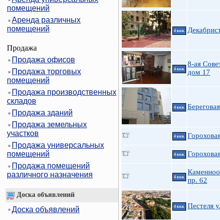
помещений
Аренда различных
помещений
Декабрист
4 ккв.
Продажа
Продажа офисов
8-ая Совет
4 ккв.
Продажа торговых
дом 17
помещений
Продажа производственных
складов
Береговая
4 ккв.
Продажа зданий
Продажа земельных
участков
Гороховая
4 ккв.
Продажа универсальных
помещений
Гороховая
4 ккв.
Продажа помещений
Каменноо
различного назначения
4 ккв.
пр. 62
Доска объявлений
Пестеля у
4 ккв.
Доска объявлений