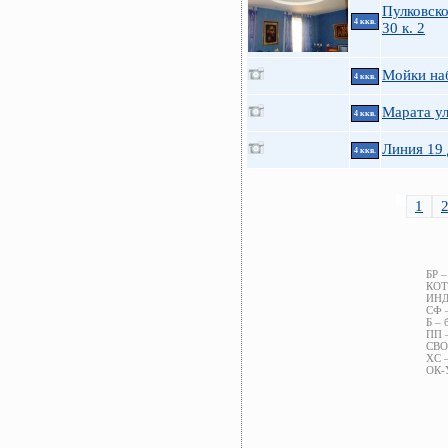
Пулковско
4 ккв.
30 к. 2
Мойки на
4 ккв.
Марата ул
4 ккв.
Линия 19 
4 ккв.
1
БР –
КОТ 
ИНД 
СФ –
Б – 
ПП –
СВОБ
ХС –
ОК-У