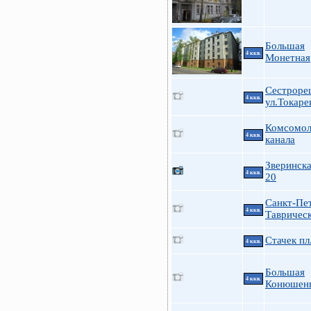
Большая
4 ккв.
Монетная
Сестроре
4 ккв.
ул.Токарев
Комсомол
4 ккв.
канала
Зверинска
4 ккв.
20
Санкт-Пе
4 ккв.
Таврическ
Стачек пл
4 ккв.
Большая
4 ккв.
Конюшенн