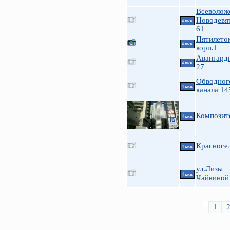
Всеволож
Новодевя
4 ккв.
61
Пятилеток
4 ккв.
корп.1
Авангардн
4 ккв.
27
Обводног
4 ккв.
канала 14
Композит
4 ккв.
Красносе
4 ккв.
ул.Лизы
4 ккв.
Чайкиной
1