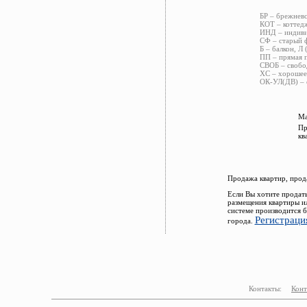
БР – брежневс
КОТ – коттед
ИНД – индиви
СФ – старый ф
Б – балкон, Л 
ПП – прямая 
СВОБ – свобо
ХС – хорошее 
ОК-УЛ(ДВ) – 
Ма
Пр
кв
Продажа квартир, прод
Если Вы хотите продат
размещения квартиры и
системе производится 
Регистраци
города.
Контакты:
Конт