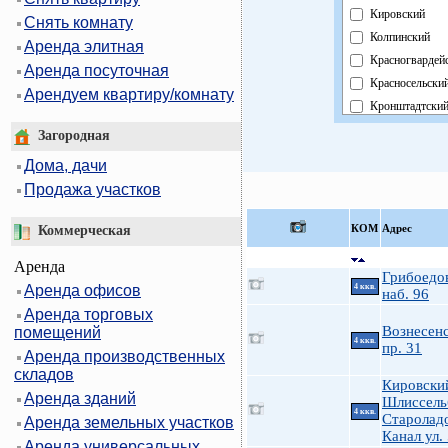
Кировский
Снять комнату
Колпинский
Аренда элитная
Красногвардей
Аренда посуточная
Красносельски
Арендуем квартиру/комнату
Кронштадтски
Курортный
Загородная
Московский
Дома, дачи
Невский
Продажа участков
Область
Павловский
КOМ
Адрес
Коммерческая
Петроградский
Аренда
Петродворцов
Грибоедов
Аренда офисов
4 ккв.
Приморский
наб. 96
Аренда торговых
Пушкинский
Вознесен
помещений
Фрунзенский
4 ккв.
пр. 31
Аренда производственных
Центральный
складов
Кировски
Аренда зданий
Шлиссельб
4 ккв.
Старолад
Аренда земельных участков
Канал ул.
Аренда универсальных