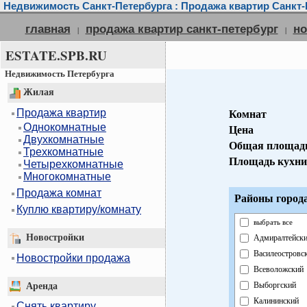
Недвижимость Санкт-Петербурга : Продажа квартир Санкт-
главная
продажа квартир санкт-петербург
но
|
|
ESTATE.SPB.RU
Недвижимость Петербурга
Жилая
Продажа квартир
Комнат
Однокомнатные
Цена
Двухкомнатные
Общая площад
Трехкомнатные
Площадь кухни
Четырехкомнатные
Многокомнатные
Продажа комнат
Районы города
Куплю квартиру/комнату
выбрать все
Новостройки
Адмиралтейск
Василеостровс
Новостройки продажа
Всеволожский
Выборгский
Аренда
Калининский
Снять квартиру