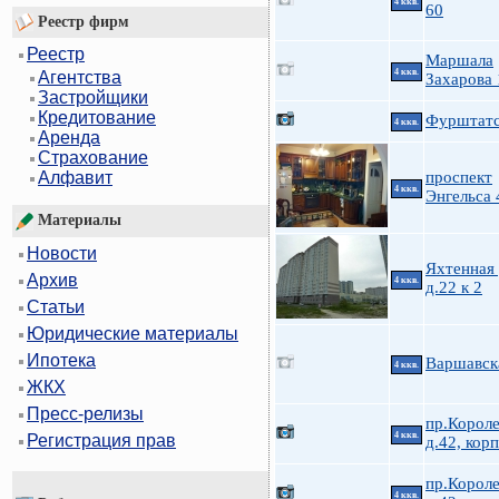
4 ккв.
60
Реестр фирм
Реестр
Маршала
4 ккв.
Агентства
Захарова 
Застройщики
Кредитование
Фурштатс
4 ккв.
Аренда
Страхование
проспект
Алфавит
4 ккв.
Энгельса 
Материалы
Новости
Яхтенная 
Архив
4 ккв.
д.22 к 2
Статьи
Юридические материалы
Ипотека
Варшавск
4 ккв.
ЖКХ
Пресс-релизы
пр.Короле
4 ккв.
Регистрация прав
д.42, корп
пр.Короле
4 ккв.