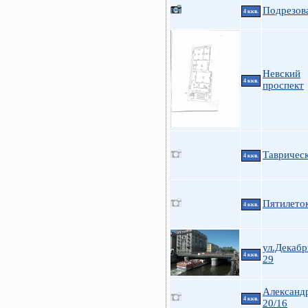
Подрезова
4 ккв.
Невский
4 ккв.
проспект
Таврическ
4 ккв.
Пятилеток
4 ккв.
ул.Декабр
4 ккв.
29
Александ
4 ккв.
20/16