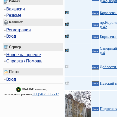
д.42, корп
Работа
Вакансии
Королева
4 ккв.
Резюме
Кабинет
пр.Короле
4 ккв.
д.42
Регистрация
Вход
Королева
4 ккв.
Сервер
Саперный 
4 ккв.
д.4
Новое на проекте
Справка / Помощь
Доблести 
4 ккв.
Почта
Вход
Невский п
4 ккв.
ON-LINE менеджер
ICQ:468505597
по вопросам рекламы
Подрезов
4 ккв.