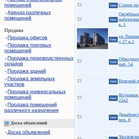
помещений
Стачек пр
4 ккв.
Аренда различных
Октябрьс
помещений
набережна
4 ккв.
к. 1
Продажа
ул. Пара
Продажа офисов
4 ккв.
д 27 к.1
Продажа торговых
помещений
Продажа производственных
Обводного
4 ккв.
складов
наб. 54
Продажа зданий
Продажа земельных
Невский п
4 ккв.
участков
Продажа универсальных
Яхтенная 
помещений
4 ккв.
22к2
Продажа помещений
различного назначения
Декабрис
4 ккв.
пер. 8
Доска объявлений
Доска объявлений
Чкаловски