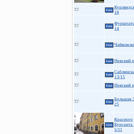
Курляндск
4 ккв.
18
Фурштатс
4 ккв.
14
Чайковско
4 ккв.
Невский п
4 ккв.
Саблинска
4 ккв.
13/15
Невский п
4 ккв.
Большая 
4 ккв.
25
Красного
Курсанта у
4 ккв.
5/11