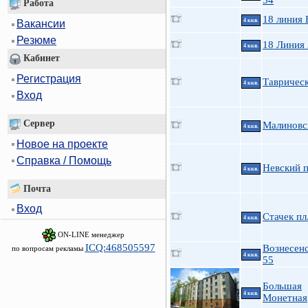
54
Работа
18 линия 
4 ккв.
Вакансии
Резюме
18 Линия
4 ккв.
Кабинет
Регистрация
Таврическ
4 ккв.
Вход
Сервер
Малиновс
4 ккв.
Новое на проекте
Справка / Помощь
Невский п
4 ккв.
Почта
Вход
Стачек пл
4 ккв.
ON-LINE менеджер
ICQ:468505597
Вознесенс
по вопросам рекламы
4 ккв.
55
Большая
4 ккв.
Монетная