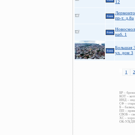
12
Лермонто
4 ккв.
пр-т. д.8а
Новосмол
4 ккв.
наб. 1
Большая 
4 ккв.
ул. дом 3
1
БР – бреж
КОТ – кот
ИНД – инд
СФ – стары
Б – балкон
ПП – прям
СВОБ – св
ХС – хоро
ОК-УЛ(ДВ)