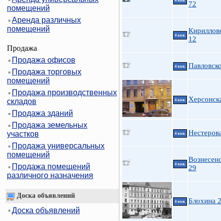
4 ккв.
72
помещений
Аренда различных
помещений
Кирилловс
4 ккв.
12
Продажа
Продажа офисов
Павловско
4 ккв.
Продажа торговых
помещений
Продажа производственных
Херсонск
складов
4 ккв.
Продажа зданий
Продажа земельных
Нестерова
участков
4 ккв.
Продажа универсальных
помещений
Вознесенс
4 ккв.
Продажа помещений
29
различного назначения
Доска объявлений
Блохина 
4 ккв.
Доска объявлений