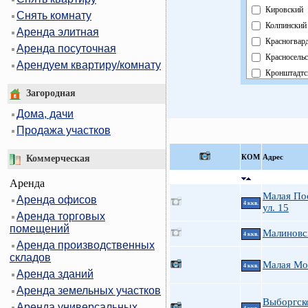
Кировский
Снять комнату
Колпинский
Аренда элитная
Красногвар
Аренда посуточная
Красносель
Арендуем квартиру/комнату
Кронштадтс
Курортный
Загородная
Московский
Дома, дачи
Невский
Продажа участков
Область
Павловский
КOМ
Адрес
Коммерческая
Петроградс
Аренда
Петродвор
Малая По
Аренда офисов
Приморски
4 ккв.
ул. 15
Аренда торговых
Пушкински
помещений
Фрунзенски
Малиновс
4 ккв.
Аренда производственных
Центральны
складов
Малая Мо
4 ккв.
Аренда зданий
Аренда земельных участков
Выборгско
Аренда универсальных