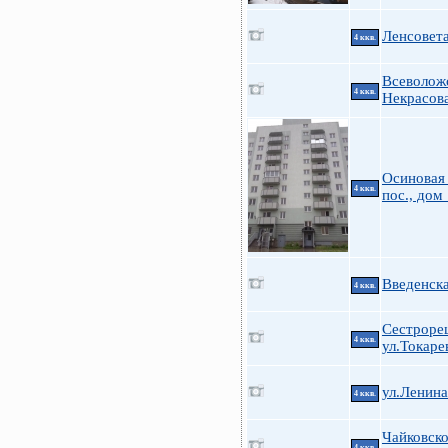
Ленсовета
4 ккв.
Всеволож
4 ккв.
Некрасов
Осиновая
4 ккв.
пос., дом
Введенска
4 ккв.
Сестроре
4 ккв.
ул.Токарев
ул.Ленин
4 ккв.
Чайковско
4 ккв.