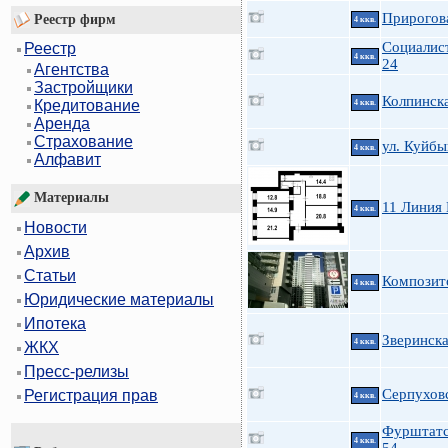
Прирогова
Реестр фирм
4 ккв.
Социалис
Реестр
4 ккв.
24
Агентства
Застройщики
Колпинска
Кредитование
4 ккв.
Аренда
Страхование
ул. Куйб
4 ккв.
Алфавит
Материалы
11 Линия 
4 ккв.
Новости
Архив
Статьи
Композит
4 ккв.
Юридические материалы
Ипотека
Зверинска
4 ккв.
ЖКХ
Пресс-релизы
Серпухов
Регистрация прав
4 ккв.
Фурштатс
4 ккв.