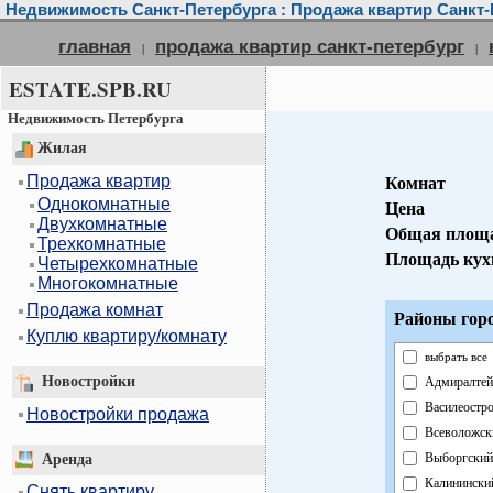
Недвижимость Санкт-Петербурга : Продажа квартир Санкт-
главная
продажа квартир санкт-петербург
|
|
ESTATE.SPB.RU
Недвижимость Петербурга
Жилая
Продажа квартир
Комнат
Однокомнатные
Цена
Двухкомнатные
Общая площ
Трехкомнатные
Площадь кух
Четырехкомнатные
Многокомнатные
Продажа комнат
Районы горо
Куплю квартиру/комнату
выбрать все
Новостройки
Адмиралтей
Василеостр
Новостройки продажа
Всеволожск
Выборгский
Аренда
Калинински
Снять квартиру