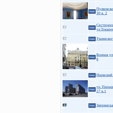
Пулковско
4 ккв.
30 к. 2
Сестроре
4 ккв.
ул.Токарев
Ушинского
4 ккв.
Конная ул
4 ккв.
8
Нарвский 
4 ккв.
ул. Пара
4 ккв.
27 к.1
Зверинска
4 ккв.