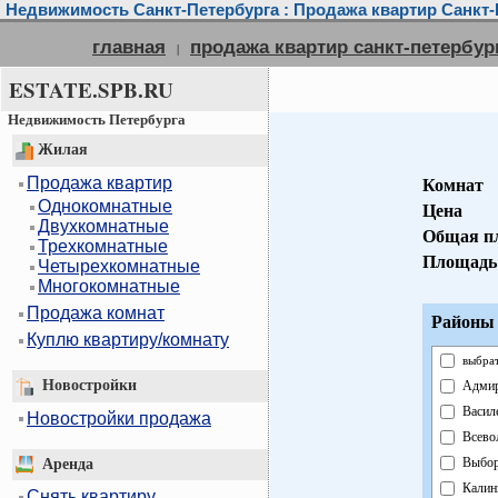
Недвижимость Санкт-Петербурга : Продажа квартир Санкт-
главная
продажа квартир санкт-петербур
|
ESTATE.SPB.RU
Недвижимость Петербурга
Жилая
Продажа квартир
Комнат
Однокомнатные
Цена
Двухкомнатные
Общая п
Трехкомнатные
Площадь
Четырехкомнатные
Многокомнатные
Продажа комнат
Районы 
Куплю квартиру/комнату
выбрат
Новостройки
Адмир
Васил
Новостройки продажа
Всево
Выбор
Аренда
Калин
Снять квартиру