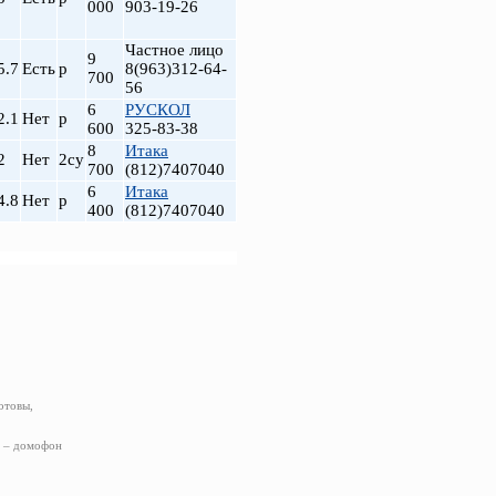
000
903-19-26
Частное лицо
9
5.7
Есть
р
8(963)312-64-
700
56
6
РУСКОЛ
2.1
Нет
р
600
325-83-38
8
Итака
2
Нет
2су
700
(812)7407040
6
Итака
4.8
Нет
р
400
(812)7407040
отовы,
Ф – домофон