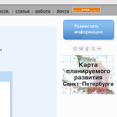
ости
статьи
работа
почта
|
|
|
|
ей