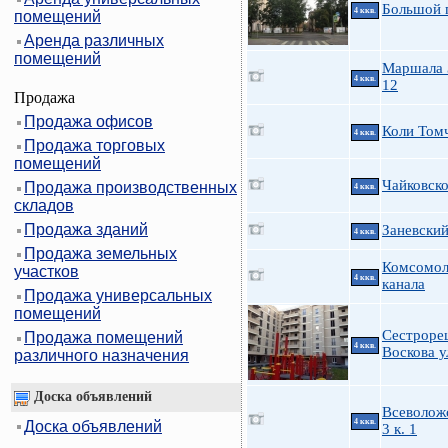
Большой п
4 ккв.
помещений
Аренда различных
помещений
Маршала 
4 ккв.
12
Продажа
Продажа офисов
Коли Томч
4 ккв.
Продажа торговых
помещений
Чайковско
Продажа производственных
4 ккв.
складов
Продажа зданий
Заневский
4 ккв.
Продажа земельных
Комсомол
участков
4 ккв.
канала
Продажа универсальных
помещений
Сестроре
Продажа помещений
4 ккв.
Воскова у
различного назначения
Доска объявлений
Всеволож
4 ккв.
Доска объявлений
3 к. 1