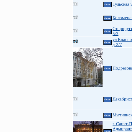
Тульская 
4 ккв.
Коломенск
4 ккв.
Старорусс
4 ккв.
5/3
ул Красно
4 ккв.
д 2/7
Подрезов
4 ккв.
Декабрист
4 ккв.
Мытнинска
4 ккв.
г. Санкт-
Адмиралт
4 ккв.