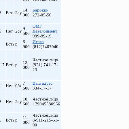
14
Барокко
6
Есть
2су
000
272-05-50
ОМГ
9
5
Нет
2су
Девелопмент
500
999-99-19
6
Итака
Есть
р
900
(812)7407040
Частное лицо
12
1.7
Есть
р
(921) 741-17-
000
23
7
Ваш адрес
1
Нет
б/в
600
334-17-17
10
Частное лицо
8
Нет
2су
600
+79045580956
Частное лицо
11
6
Есть
р
8-911-215-51-
000
00