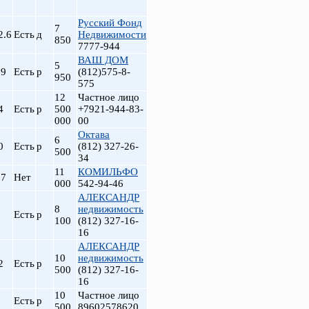
Русский Фонд
7
2.6
Есть
д
Недвижимости
850
7777-944
ВАШ ДОМ
5
.9
Есть
р
(812)575-8-
950
575
12
Частное лицо
4
Есть
р
500
+7921-944-83-
000
00
Октава
6
0
Есть
р
(812) 327-26-
500
34
11
КОМИЛЬФО
.7
Нет
000
542-94-46
АЛЕКСАНДР
8
недвижимость
Есть
р
100
(812) 327-16-
16
АЛЕКСАНДР
10
недвижимость
2
Есть
р
500
(812) 327-16-
16
10
Частное лицо
Есть
р
500
89602578620