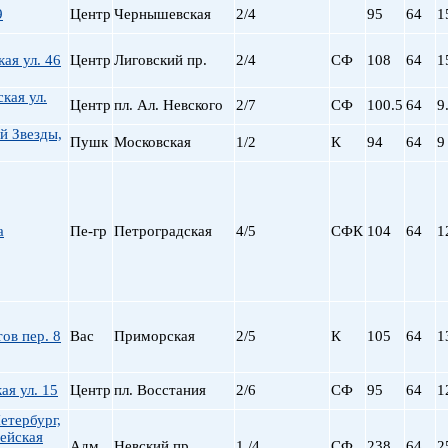
9
Центр
Чернышевская
2/4
95
64
1
ая ул. 46
Центр
Лиговский пр.
2/4
СФ
108
64
1
кая ул.
Центр
пл. Ал. Невского
2/7
СФ
100.5
64
9
й Звезды,
Пушк
Московская
1/2
К
94
64
9
а
Пе-гр
Петроградская
4/5
СФК
104
64
1
ов пер. 8
Вас
Приморская
2/5
К
105
64
1
я ул. 15
Центр
пл. Восстания
2/6
СФ
95
64
1
Петербург,
ейская
Адм
Невский пр.
1 /4
СФ
238
64
2