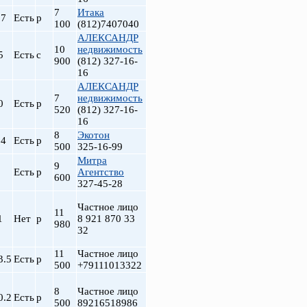
7
Итака
.7
Есть
р
100
(812)7407040
АЛЕКСАНДР
10
недвижимость
5
Есть
с
900
(812) 327-16-
16
АЛЕКСАНДР
7
недвижимость
0
Есть
р
520
(812) 327-16-
16
8
Экотон
.4
Есть
р
500
325-16-99
-т
Митра
9
Есть
р
Агентство
600
327-45-28
Частное лицо
11
1
Нет
р
8 921 870 33
980
32
11
Частное лицо
3.5
Есть
р
500
+79111013322
8
Частное лицо
0.2
Есть
р
500
89216518986