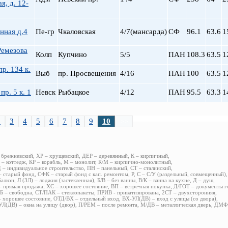
я, д. 12-
нная д.4
Пе-гр
Чкаловская
4/7(мансарда)
СФ
96.1
63.6
1
Ремезова
Колп
Купчино
5/5
ПАН
108.3
63.5
1
пр. 134 к.
Выб
пр. Просвещения
4/16
ПАН
100
63.5
1
пр. 5 к. 1
Невск
Рыбацкое
4/12
ПАН
95.5
63.3
1
2
3
4
5
6
7
8
9
10
>>
 брежневский, ХР – хрущевский, ДЕР – деревянный, К – кирпичный,
– коттедж, КР – корабль, М – монолит, К/М – кирпично-монолитный,
– индивидуальное строительство, ПН – панельный, СТ – сталинский,
 старый фонд, СФК – старый фонд с кап. ремонтом, Р, С – С/У (раздельный, совмещенный),
балкон, Л (ЗЛ) – лоджия (застекленная), Б/В – без ванны, В/К – ванна на кухне, Д – душ,
 прямая продажа, ХС – хорошее состояние, ВП – встречная покупка, Д/ГОТ – документы г
 – свободна, СТ/ПАК – стеклопакеты, ПРИВ - приватизирована, 2СТ – двухсторонняя,
 хорошее состояние, ОТД/ВХ – отдельный вход, ВХ-УЛ(ДВ) – вход с улицы (со двора),
Л(ДВ) – окна на улицу (двор), П/РЕМ – после ремонта, М/ДВ – металлическая дверь, ДМ