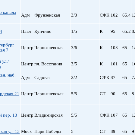
о канала
Адм
Фрунзенская
3/3
СФК
102
65.4
1
4
Павл
Купчино
1/5
К
95
65.2
8
тербург
Центр
Чернышевская
3/6
К
103
65
1
ая 7
 ул./
Центр
пл. Восстания
3/5
К
101
65
1
а
ан. наб.
Адм
Садовая
2/2
СФК
87
65
7
рдская 21
Центр
Чернышевская
5/5
СТ
90
65
8
 пер. 13
Центр
Владимирская
5/5
СФК
107
65
1
кая ул. 13
Моск
Парк Победы
5
СТ
89
65
9