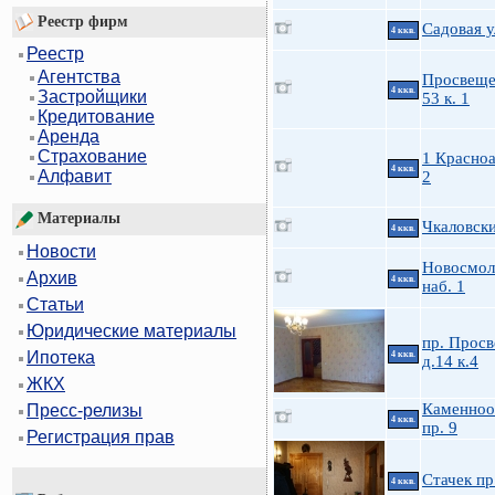
Реестр фирм
Садовая у
4 ккв.
Реестр
Агентства
Просвеще
4 ккв.
Застройщики
53 к. 1
Кредитование
Аренда
Страхование
1 Красно
4 ккв.
Алфавит
2
Материалы
Чкаловски
4 ккв.
Новости
Новосмол
Архив
4 ккв.
наб. 1
Статьи
Юридические материалы
пр. Прос
Ипотека
4 ккв.
д.14 к.4
ЖКХ
Каменноо
Пресс-релизы
4 ккв.
пр. 9
Регистрация прав
Стачек пр
4 ккв.