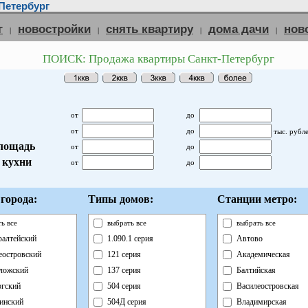
Петербург
г
новостройки
снять квартиру
дома дачи
нов
|
|
|
|
ПОИСК: Продажа квартиры Санкт-Петербург
от
до
от
до
тыс. рубл
лощадь
от
до
 кухни
от
до
города:
Типы домов:
Станции метро:
ь все
выбрать все
выбрать все
алтейский
1.090.1 серия
Автово
еостровский
121 серия
Академическая
ложский
137 серия
Балтийская
гский
504 серия
Василеостровская
инский
504Д серия
Владимирская