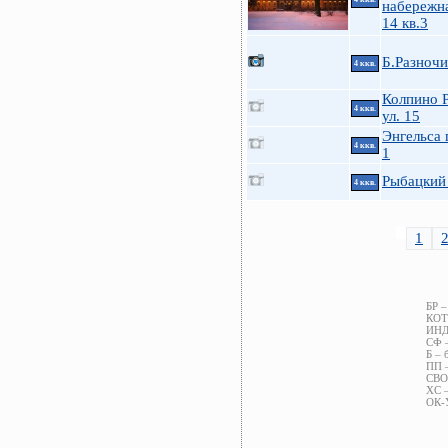
набережна
14 кв.3
Б.Разночи
4 ккв.
Колпино 
4 ккв.
ул. 15
Энгельса 
4 ккв.
1
Рыбацкий 
4 ккв.
1
БР –
КОТ 
ИНД 
СФ –
Б – 
ПП –
СВОБ
ХС –
ОК-У