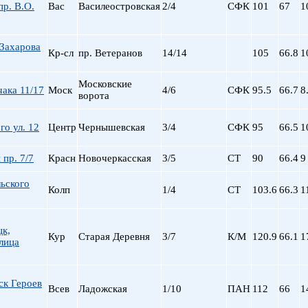
Сталинский
Маяковская
р. В.О.
Вас
Василеостровская
2/4
СФК
101
67
1
Старый фонд (СФ)
Московская
Хрущевка
Московские ворота
Захарова
Нарвская
Кр-сл
пр. Ветеранов
14/14
105
66.8
1
Невский пр.
Новочеркасская
Московские
ака 11/17
Моск
4/6
СФК
95.5
66.7
8
ворота
Обводный Канал
Обухово
го ул. 12
Центр
Чернышевская
3/4
СФК
95
66.5
1
Озерки
Парк Победы
 пр. 7/7
Красн
Новочеркасская
3/5
СТ
90
66.4
9
Парнас
Петроградская
ьского
Колп
1/4
СТ
103.6
66.3
1
Пионерская
пл. Ал. Невского
пл. Восстания
цк,
Кур
Старая Деревня
3/7
К/М
120.9
66.1
1
пл. Ленина
лица
пл. Мужества
Политехническая
ск Героев
пр. Большевиков
Всев
Ладожская
1/10
ПАН
112
66
1
пр. Ветеранов