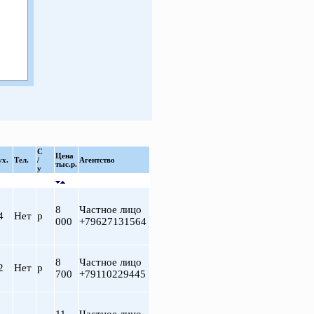
С
Цена
ух.
Тел.
/
Агентство
тыс.р.
у
8
Частное лицо
4
Нет
р
000
+79627131564
8
Частное лицо
2
Нет
р
700
+79110229445