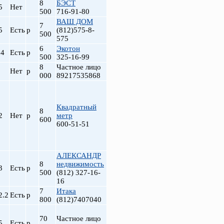
8
БЭСТ
5
Нет
500
716-91-80
ВАШ ДОМ
7
5
Есть
р
(812)575-8-
500
575
6
Экотон
.4
Есть
р
500
325-16-99
8
Частное лицо
Нет
р
000
89217535868
Квадратный
8
2
Нет
р
метр
600
600-51-51
АЛЕКСАНДР
8
недвижимость
3
Есть
р
500
(812) 327-16-
16
7
Итака
2.2
Есть
р
800
(812)7407040
70
Частное лицо
5
Есть
р