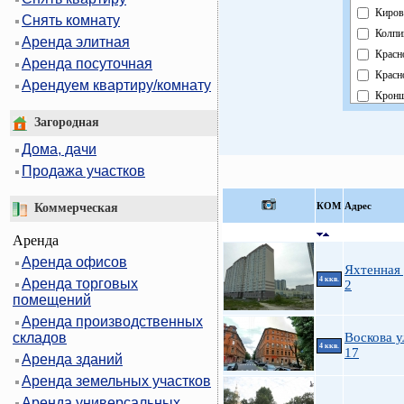
Киров
Снять комнату
Колпи
Аренда элитная
Красн
Аренда посуточная
Красн
Арендуем квартиру/комнату
Кронш
Курор
Загородная
Моско
Дома, дачи
Невск
Продажа участков
Облас
Павло
КOМ
Адрес
Коммерческая
Петро
Аренда
Петро
Аренда офисов
Примо
Яхтенная 
4 ккв.
Аренда торговых
Пушк
2
помещений
Фрунз
Аренда производственных
Центр
складов
Воскова у
4 ккв.
17
Аренда зданий
Аренда земельных участков
Аренда универсальных