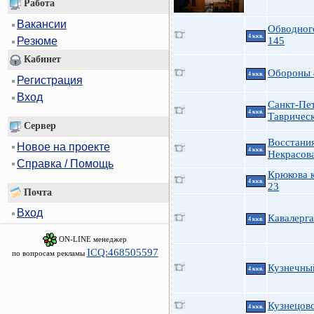
Работа
Вакансии
Обводног
4 ккв.
145
Резюме
Кабинет
Обороны 
4 ккв.
Регистрация
Вход
Санкт-Пе
4 ккв.
Таврическ
Сервер
Восстания
Новое на проекте
4 ккв.
Некрасов
Справка / Помощь
Крюкова к
4 ккв.
23
Почта
Вход
Кавалерга
4 ккв.
ON-LINE менеджер
ICQ:468505597
по вопросам рекламы
Кузнечный
4 ккв.
Кузнецовс
4 ккв.