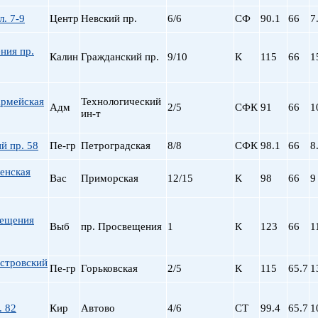
пр. Просвещения
л. 7-9
Центр
Невский пр.
6/6
СФ
90.1
66
7
Приморская
Пролетарская
ния пр.
Калин
Гражданский пр.
9/10
К
115
66
1
Пушкинская
Рыбацкое
Садовая
армейская
Технологический
Адм
2/5
СФК
91
66
1
Сенная пл.
ин-т
Спортивная
Старая Деревня
й пр. 58
Пе-гр
Петроградская
8/8
СФК
98.1
66
8
Технологический ин
енская
Удельная
Вас
Приморская
12/15
К
98
66
9
ул. Дыбенко
Фрунзенская
вещения
Черная речка
Выб
пр. Просвещения
1
К
123
66
1
Чернышевская
Чкаловская
стровский
Пе-гр
Горьковская
2/5
К
115
65.7
1
Электросила
. 82
Кир
Автово
4/6
СТ
99.4
65.7
1