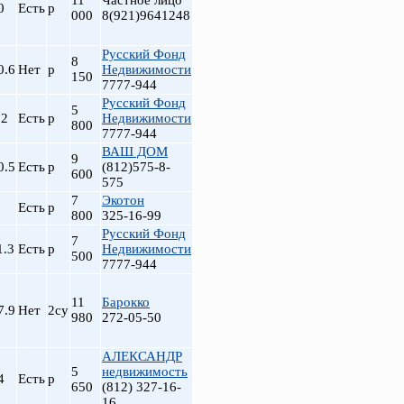
11
Частное лицо
0
Есть
р
000
8(921)9641248
Русский Фонд
8
0.6
Нет
р
Недвижимости
150
7777-944
Русский Фонд
5
.2
Есть
р
Недвижимости
800
7777-944
ВАШ ДОМ
9
0.5
Есть
р
(812)575-8-
600
575
7
Экотон
Есть
р
800
325-16-99
Русский Фонд
7
1.3
Есть
р
Недвижимости
500
7777-944
11
Барокко
7.9
Нет
2су
980
272-05-50
АЛЕКСАНДР
5
недвижимость
4
Есть
р
650
(812) 327-16-
16