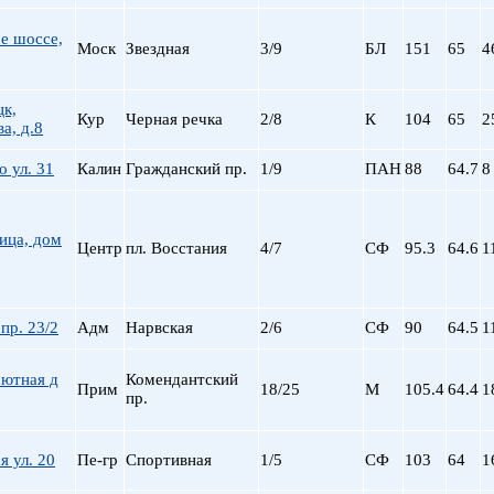
е шоссе,
Моск
Звездная
3/9
БЛ
151
65
4
цк,
Кур
Черная речка
2/8
К
104
65
2
а, д.8
 ул. 31
Калин
Гражданский пр.
1/9
ПАН
88
64.7
8
ица, дом
Центр
пл. Восстания
4/7
СФ
95.3
64.6
1
пр. 23/2
Адм
Нарвская
2/6
СФ
90
64.5
1
шютная д
Комендантский
Прим
18/25
М
105.4
64.4
1
пр.
я ул. 20
Пе-гр
Спортивная
1/5
СФ
103
64
1