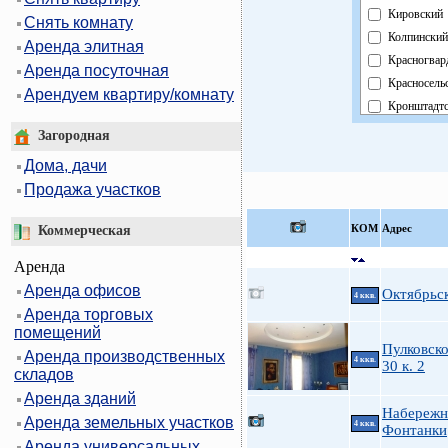
Кировский
Снять комнату
Колпинский
Аренда элитная
Красногвар
Аренда посуточная
Красносель
Арендуем квартиру/комнату
Кронштадт
Курортный
Загородная
Московски
Дома, дачи
Невский
Продажа участков
Область
Павловски
КOМ
Адрес
Коммерческая
Петроградс
Аренда
Петродвор
Аренда офисов
Приморски
Октябрьс
4 ккв.
Аренда торговых
Пушкински
помещений
Фрунзенски
Пулковско
Аренда производственных
Центральн
4 ккв.
30 к. 2
складов
Аренда зданий
Набережн
Аренда земельных участков
4 ккв.
Фонтанки
Аренда универсальных