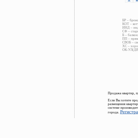
БР – бреж
КОТ – кот
ИНД – инд
СФ – стар
Б – балкон
ПП – прям
СВОБ – св
ХС – хоро
ОК-УЛ(ДВ)
Продажа квартир, п
Если Вы хотите про
размещения квартир
системе производит
Регистр
города.