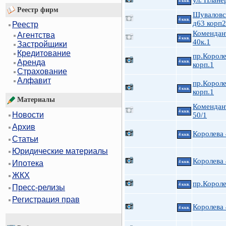
ул. Плане
4 ккв.
Реестр фирм
Шуваловс
4 ккв.
д63 корп2
Реестр
Комендан
Агентства
4 ккв.
40к.1
Застройщики
Кредитование
пр.Короле
Аренда
4 ккв.
корп.1
Страхование
Алфавит
пр.Короле
4 ккв.
корп.1
Материалы
Комендан
4 ккв.
Новости
50/1
Архив
Королева
4 ккв.
Статьи
Юридические материалы
Королева
Ипотека
4 ккв.
ЖКХ
пр.Короле
4 ккв.
Пресс-релизы
Регистрация прав
Королева
4 ккв.