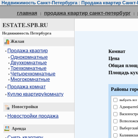
Недвижимость Санкт-Петербурга : Продажа квартир Санкт-
главная
продажа квартир санкт-петербург
|
|
ESTATE.SPB.RU
Недвижимость Петербурга
Жилая
Продажа квартир
Комнат
Однокомнатные
Цена
Двухкомнатные
Общая площ
Трехкомнатные
Площадь кух
Четырехкомнатные
Многокомнатные
Продажа комнат
Районы гор
Куплю квартиру/комнату
выбрать все
Новостройки
Адмиралте
Василеостр
Новостройки продажа
Всеволожс
Выборгски
Аренда
Калинински
Снять квартиру