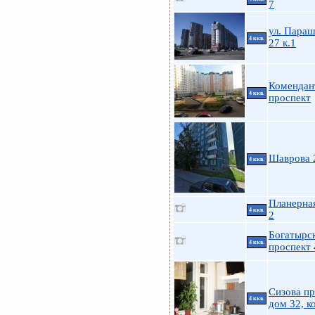
7
ул. Пара
4 ккв.
27 к.1
Комендан
4 ккв.
проспект
Шаврова 
4 ккв.
Планерная
4 ккв.
2
Богатырс
4 ккв.
проспект 
Сизова пр
4 ккв.
дом 32, к