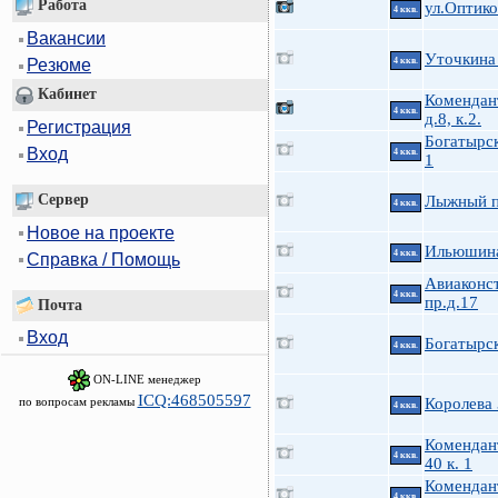
Работа
ул.Оптико
4 ккв.
Вакансии
Уточкина
4 ккв.
Резюме
Кабинет
Комендан
4 ккв.
д.8, к.2.
Регистрация
Богатырск
Вход
4 ккв.
1
Сервер
Лыжный п
4 ккв.
Новое на проекте
Ильюшина
4 ккв.
Справка / Помощь
Авиаконс
4 ккв.
пр.д.17
Почта
Вход
Богатырск
4 ккв.
ON-LINE менеджер
ICQ:468505597
по вопросам рекламы
Королева
4 ккв.
Комендан
4 ккв.
40 к. 1
Комендан
4 ккв.