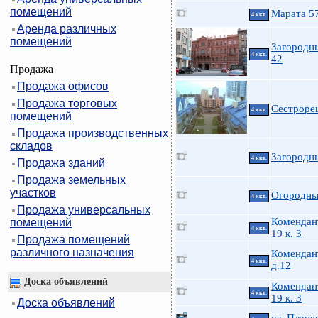
помещений
Марата 5
4 ккв.
Аренда различных
помещений
Загородны
4 ккв.
42
Продажа
Продажа офисов
Продажа торговых
Сестроре
4 ккв.
помещений
Продажа производственных
складов
Загородны
4 ккв.
Продажа зданий
Продажа земельных
участков
Огородны
4 ккв.
Продажа универсальных
Комендан
помещений
4 ккв.
19 к. 3
Продажа помещений
различного назначения
Комендант
4 ккв.
д.12
Доска объявлений
Комендан
4 ккв.
19 к. 3
Доска объявлений