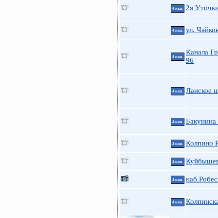
2я Уточк
4 ккв.
ул. Чайков
4 ккв.
Канала Гр
4 ккв.
96
Ланское ш
4 ккв.
Бакунина 
4 ккв.
Колпино Р
4 ккв.
Куйбышева
4 ккв.
наб.Робес
4 ккв.
Колпинска
4 ккв.