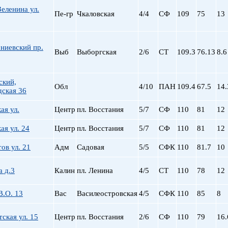
еленина ул.
Пе-гр
Чкаловская
4/4
СФ
109
75
13
ниевский пр.
Выб
Выборгская
2/6
СТ
109.3
76.13
8.6
ский,
Обл
4/10
ПАН
109.4
67.5
14.
дская 36
ая ул.
Центр
пл. Восстания
5/7
СФ
110
81
12
я ул. 24
Центр
пл. Восстания
5/7
СФ
110
81
12
ов ул. 21
Адм
Садовая
5/5
СФК
110
81.7
10
а д.3
Калин
пл. Ленина
4/5
СТ
110
78
12
В.О. 13
Вас
Василеостровская
4/5
СФК
110
85
8
тская ул. 15
Центр
пл. Восстания
2/6
СФ
110
79
16.