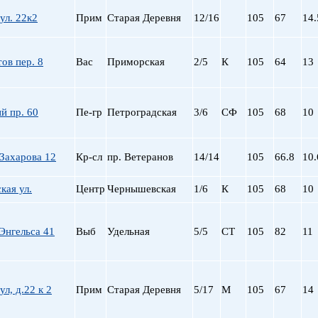
Сталинский
Маяковская
ул. 22к2
Прим
Старая Деревня
12/16
105
67
14.
Старый фонд (СФ)
Московская
Хрущевка
Московские ворота
Нарвская
ов пер. 8
Вас
Приморская
2/5
К
105
64
13
Невский пр.
Новочеркасская
Обводный Канал
й пр. 60
Пе-гр
Петроградская
3/6
СФ
105
68
10
Обухово
Озерки
Парк Победы
Захарова 12
Кр-сл
пр. Ветеранов
14/14
105
66.8
10.
Парнас
Петроградская
кая ул.
Центр
Чернышевская
1/6
К
105
68
10
Пионерская
пл. Ал. Невского
Энгельса 41
Выб
Удельная
5/5
СТ
пл. Восстания
105
82
11
пл. Ленина
пл. Мужества
Политехническая
ул, д.22 к 2
Прим
Старая Деревня
5/17
М
105
67
14
пр. Большевиков
пр. Ветеранов