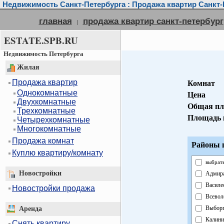
Недвижимость Санкт-Петербурга : Продажа квартир Санкт-
главная
продажа квартир санкт-петербург
|
ESTATE.SPB.RU
Недвижимость Петербурга
Жилая
Продажа квартир
Комнат
Однокомнатные
Цена
Двухкомнатные
Общая пл
Трехкомнатные
Площадь 
Четырехкомнатные
Многокомнатные
Продажа комнат
Районы г
Куплю квартиру/комнату
выбрать
Новостройки
Адмира
Василе
Новостройки продажа
Всевол
Выборг
Аренда
Калини
Снять квартиру