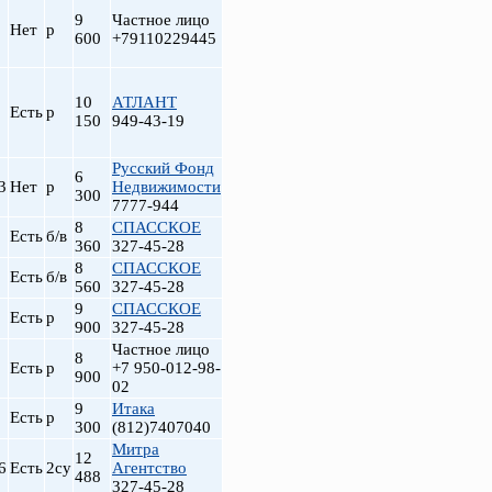
9
Частное лицо
Нет
р
600
+79110229445
10
АТЛАНТ
Есть
р
150
949-43-19
Русский Фонд
6
3
Нет
р
Недвижимости
300
7777-944
8
СПАССКОЕ
Есть
б/в
360
327-45-28
8
СПАССКОЕ
Есть
б/в
560
327-45-28
9
СПАССКОЕ
Есть
р
900
327-45-28
Частное лицо
8
Есть
р
+7 950-012-98-
900
02
9
Итака
Есть
р
300
(812)7407040
Митра
12
6
Есть
2су
Агентство
488
327-45-28