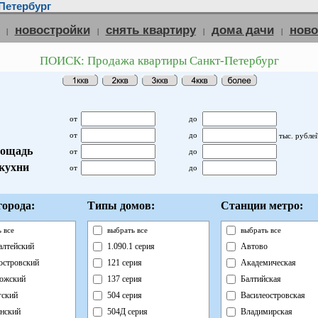
Петербург
новостройки
снять квартиру
дома дачи
нов
|
|
|
|
ПОИСК: Продажа квартиры Санкт-Петербург
от
до
от
до
тыс. рубле
ощадь
от
до
кухни
от
до
орода:
Типы домов:
Станции метро:
 все
выбрать все
выбрать все
лтейский
1.090.1 серия
Автово
островский
121 серия
Академическая
ожский
137 серия
Балтийская
ский
504 серия
Василеостровская
нский
504Д серия
Владимирская