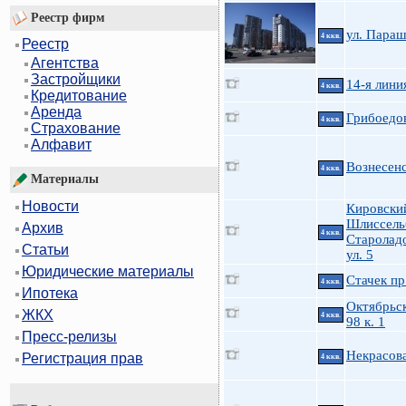
Реестр фирм
ул. Параш
4 ккв.
Реестр
Агентства
Застройщики
14-я линия
4 ккв.
Кредитование
Аренда
Грибоедов
4 ккв.
Страхование
Алфавит
Вознесенс
4 ккв.
Материалы
Новости
Кировски
Шлиссельб
Архив
4 ккв.
Старолад
Статьи
ул. 5
Юридические материалы
Стачек пр
4 ккв.
Ипотека
Октябрьск
ЖКХ
4 ккв.
98 к. 1
Пресс-релизы
Некрасов
Регистрация прав
4 ккв.