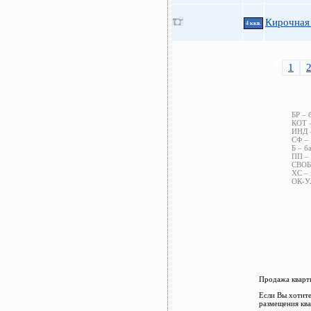
Кирочная 
4 ккв.
1
БР – 
КОТ –
ИНД –
СФ – 
Б – б
ПП – 
СВОБ 
ХС – 
ОК-УЛ
Продажа кварти
Если Вы хотите
размещения ква