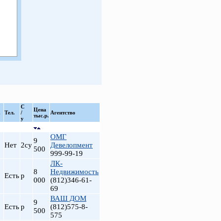
С
Цена
.
Тел.
/
Агентство
тыс.р.
у
ОМГ
9
Нет
2су
Девелопмент
500
999-99-19
ЛК-
8
Недвижимость
Есть
р
000
(812)346-61-
69
ВАШ ДОМ
9
Есть
р
(812)575-8-
500
575