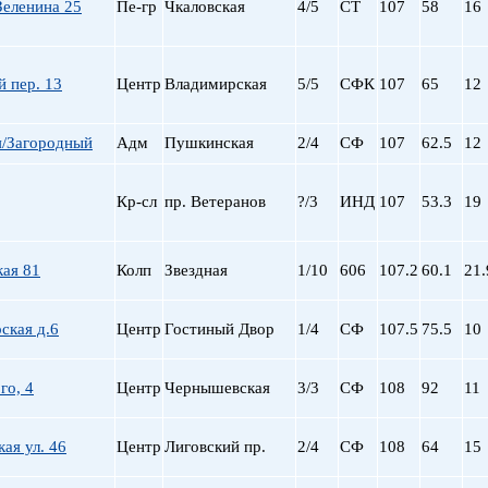
Зеленина 25
Пе-гр
Чкаловская
4/5
СТ
107
58
16
 пер. 13
Центр
Владимирская
5/5
СФК
107
65
12
я/Загородный
Адм
Пушкинская
2/4
СФ
107
62.5
12
Кр-сл
пр. Ветеранов
?/3
ИНД
107
53.3
19
кая 81
Колп
Звездная
1/10
606
107.2
60.1
21.
рская д.6
Центр
Гостиный Двор
1/4
СФ
107.5
75.5
10
го, 4
Центр
Чернышевская
3/3
СФ
108
92
11
ая ул. 46
Центр
Лиговский пр.
2/4
СФ
108
64
15