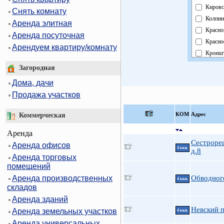
Кировс
Снять комнату
Колпин
Аренда элитная
Красно
Аренда посуточная
Красно
Арендуем квартиру/комнату
Кроншт
Курорт
Загородная
Москов
Дома, дачи
Невски
Продажа участков
Област
Павлов
КOМ
Адрес
Коммерческая
Петрог
Аренда
Петрод
Сестрорец
Аренда офисов
Примо
4 ккв.
д.8
Аренда торговых
Пушки
помещений
Фрунзе
Аренда производственных
Обводного
Центра
4 ккв.
складов
Аренда зданий
Невский п
Аренда земельных участков
4 ккв.
Аренда универсальных