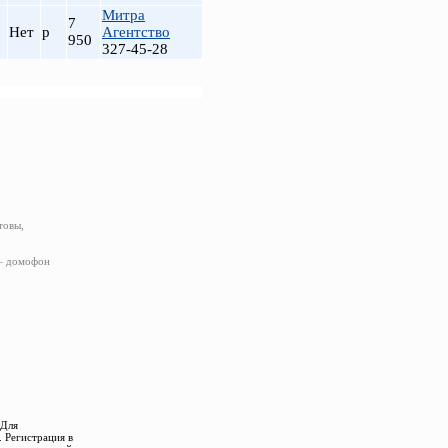
Митра
7
Нет
р
Агентство
950
327-45-28
товы,
 – домофон
 Для
 Регистрация в