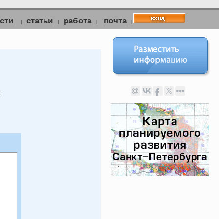
ости
статьи
работа
почта
|
|
|
|
й