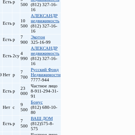
Есть
р
500
(812) 327-16-
16
АЛЕКСАНДР
10
недвижимость
Есть
р
500
(812) 327-16-
16
7
Экотон
Есть
р
900
325-16-99
АЛЕКСАНДР
4
недвижимость
Есть
2су
990
(812) 327-16-
16
Русский Фонд
7
9
Нет
р
Недвижимости
700
7777-944
Частное лицо
23
Есть
р
8-911-294-31-
000
91
Бонус
9
Нет
с
(812) 680-10-
500
80
ВАШ ДОМ
7
Есть
р
(812)575-8-
500
575
Частное лицо