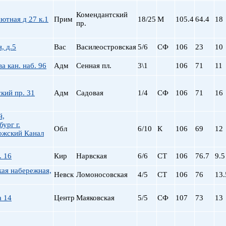
пр. Просвещения
Комендантский
ютная д 27 к.1
Прим
18/25
М
105.4
64.4
18
Приморская
пр.
Пролетарская
Пушкинская
, д.5
Вас
Василеостровская
5/6
СФ
106
23
10
Рыбацкое
а кан. наб. 96
Адм
Сенная пл.
3\1
106
71
11
Садовая
Сенная пл.
Спортивная
кий пр. 31
Адм
Садовая
1/4
СФ
106
71
16
Старая Деревня
Технологический ин-
й,
Удельная
ург г.
Обл
6/10
К
106
69
12
ожский Канал
ул. Дыбенко
Фрунзенская
. 16
Кир
Нарвская
6/6
СТ
106
76.7
9.5
Черная речка
ая набережная,
Чернышевская
Невск
Ломоносовская
4/5
СТ
106
76
13.
Чкаловская
Электросила
а 14
Центр
Маяковская
5/5
СФ
107
73
13