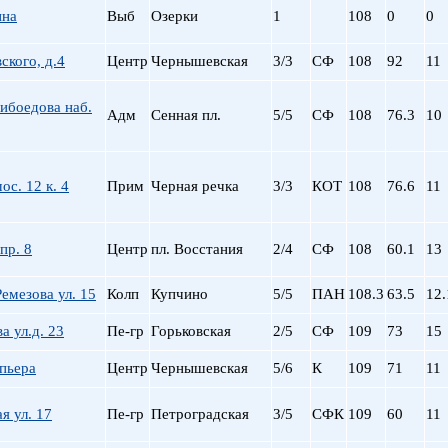
ина
Выб
Озерки
1
108
0
0
ского, д.4
Центр
Чернышевская
3/3
СФ
108
92
11
ибоедова наб.
Адм
Сенная пл.
5/5
СФ
108
76.3
10
ос. 12 к. 4
Прим
Черная речка
3/3
КОТ
108
76.6
11
пр. 8
Центр
пл. Восстания
2/4
СФ
108
60.1
13
емезова ул. 15
Колп
Купчино
5/5
ПАН
108.3
63.5
12.
 ул.д. 23
Пе-гр
Горьковская
2/5
СФ
109
73
15
пьера
Центр
Чернышевская
5/6
К
109
71
11
я ул. 17
Пе-гр
Петроградская
3/5
СФК
109
60
11