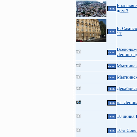
Большая З
4 ккв.
дом 3
Б. Сампсо
4 ккв.
17
Всеволож
4 ккв.
Ленингра
Мытнинск
4 ккв.
Мытнинска
4 ккв.
Декабрист
4 ккв.
пл. Ленин
4 ккв.
18 линия 
4 ккв.
10-я Сове
4 ккв.