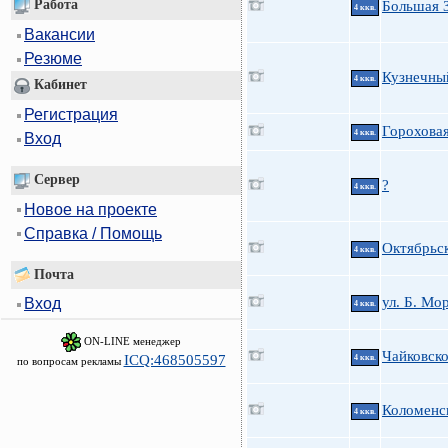
Работа
Большая 
4 ккв.
Вакансии
Резюме
Кузнечный
4 ккв.
Кабинет
Регистрация
Горохова
4 ккв.
Вход
Сервер
?
4 ккв.
Новое на проекте
Справка / Помощь
Октябрьс
4 ккв.
Почта
ул. Б. Мо
Вход
4 ккв.
ON-LINE менеджер
Чайковско
ICQ:468505597
4 ккв.
по вопросам рекламы
Коломенск
4 ккв.