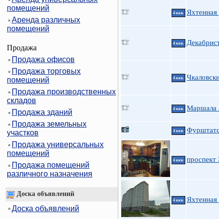
помещений
Яхтенная 
4 ккв.
Аренда различных
помещений
Декабрист
4 ккв.
Продажа
Продажа офисов
Продажа торговых
Чкаловски
помещений
4 ккв.
Продажа производственных
складов
Маршала 
4 ккв.
Продажа зданий
Продажа земельных
Фурштатс
участков
4 ккв.
Продажа универсальных
помещений
проспект 
4 ккв.
Продажа помещений
различного назначения
Доска объявлений
Яхтенная 
4 ккв.
Доска объявлений