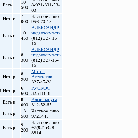
10
Есть
8-921-391-53-
500
83
7
Частное лицо
Нет
с
000
956-70-18
АЛЕКСАНДР
10
недвижимость
Есть
с
450
(812) 327-16-
16
АЛЕКСАНДР
8
недвижимость
Есть
с
300
(812) 327-16-
16
Митра
8
Нет
р
Агентство
900
327-45-28
6
РУСКОЛ
1
Нет
р
600
325-83-38
8
Алые паруса
Есть
р
000
312-52-65
13
Частное лицо
Есть
р
500
9721445
Частное лицо
9
Есть
р
+7(921)328-
200
8814