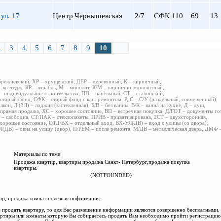
ул. 17
Центр
Чернышевская
2/7
СФК
110
69
13
2
3
4
5
6
7
8
9
10
>>
брежневский, ХР – хрущевский, ДЕР – деревянный, К – кирпичный,
 коттедж, КР – корабль, М – монолит, К/М – кирпично-монолитный,
 индивидуальное строительство, ПН – панельный, СТ – сталинский,
старый фонд, СФК – старый фонд с кап. ремонтом, Р, С – С/У (раздельный, совмещенный),
алкон, Л (ЗЛ) – лоджия (застекленная), Б/В – без ванны, В/К – ванна на кухне, Д – душ,
прямая продажа, ХС – хорошее состояние, ВП – встречная покупка, Д/ГОТ – документы го
– свободна, СТ/ПАК – стеклопакеты, ПРИВ - приватизирована, 2СТ – двухсторонняя,
хорошее состояние, ОТД/ВХ – отдельный вход, ВХ-УЛ(ДВ) – вход с улицы (со двора),
(ДВ) – окна на улицу (двор), П/РЕМ – после ремонта, М/ДВ – металлическая дверь, ДМФ
Материалы по теме:
Продажа квартир, квартиры продажа Санкт- Петербург,продажа покупка
квартиры.
{NOTFOUNDED}
р, продажа комнат полезная информация:
 продать квартиру, то для Вас размещение информации являются совершенно бесплатными.
ртиры или комнаты которую Вы собираетесь продать Вам необходимо пройти регистрацию.