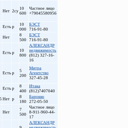
10
Частное лицо
Нет
2су
600
+79045580956
10
БЭСТ
Есть
р
000
716-91-80
8
БЭСТ
Нет
500
716-91-80
АЛЕКСАНДР
10
недвижимость
Есть
р
800
(812) 327-16-
16
т
Митра
5
Есть
р
Агентство
200
327-45-28
8
Итака
Есть
р
400
(812)7407040
8
Барокко
5
Нет
р
180
272-05-50
Частное лицо
7
Нет
8-911-960-44-
500
17
АЛЕКСАНДР
9
недвижимость