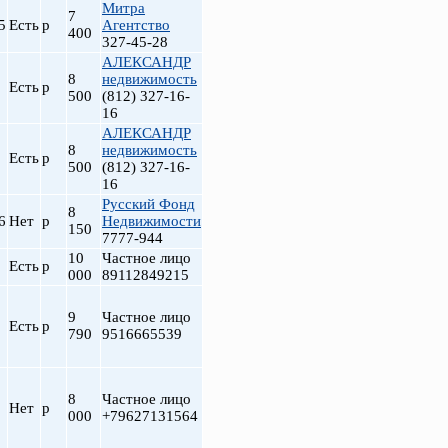
Митра
7
5
Есть
р
Агентство
400
327-45-28
АЛЕКСАНДР
8
недвижимость
Есть
р
500
(812) 327-16-
16
АЛЕКСАНДР
8
недвижимость
Есть
р
500
(812) 327-16-
16
Русский Фонд
8
6
Нет
р
Недвижимости
150
7777-944
10
Частное лицо
Есть
р
000
89112849215
9
Частное лицо
Есть
р
790
9516665539
8
Частное лицо
Нет
р
000
+79627131564