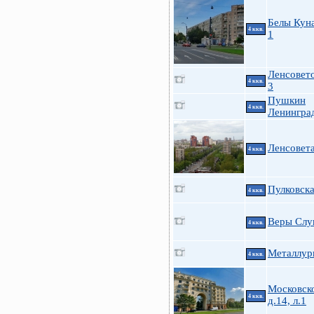
Белы Куна
4 ккв.
1
Ленсовето
4 ккв.
3
Пушкин
4 ккв.
Ленинград
Ленсовета
4 ккв.
Пулковска
4 ккв.
Веры Слу
4 ккв.
Металлург
4 ккв.
Московск
4 ккв.
д.14, л.1