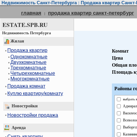
Недвижимость Санкт-Петербурга : Продажа квартир Санкт-
главная
продажа квартир санкт-петербург
|
ESTATE.SPB.RU
Недвижимость Петербурга
Жилая
Продажа квартир
Комнат
Однокомнатные
Цена
Двухкомнатные
Общая пл
Трехкомнатные
Площадь к
Четырехкомнатные
Многокомнатные
Продажа комнат
Районы го
Куплю квартиру/комнату
выбрать 
Новостройки
Адмирал
Василеос
Новостройки продажа
Всеволо
Выборгс
Аренда
Калинин
Снять квартиру