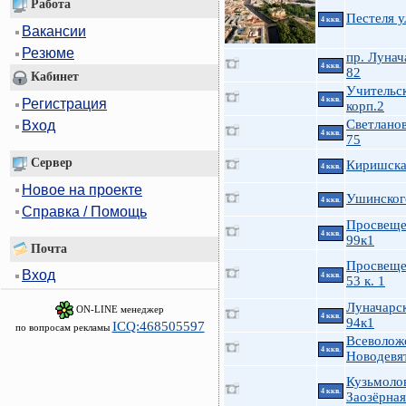
Работа
Пестеля у
4 ккв.
Вакансии
Резюме
пр. Лунач
4 ккв.
82
Кабинет
Учительск
4 ккв.
Регистрация
корп.2
Светланов
Вход
4 ккв.
75
Сервер
Киришская
4 ккв.
Новое на проекте
Ушинского
4 ккв.
Справка / Помощь
Просвеще
4 ккв.
99к1
Почта
Просвеще
Вход
4 ккв.
53 к. 1
Луначарск
ON-LINE менеджер
4 ккв.
94к1
ICQ:468505597
по вопросам рекламы
Всеволож
4 ккв.
Новодевя
Кузьмоло
4 ккв.
Заозёрная