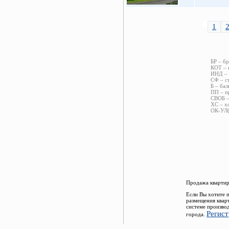
1
БР – б
КОТ – 
ИНД – 
СФ – ст
Б – бал
ПП – п
СВОБ –
ХС – х
ОК-УЛ(
Продажа квартир
Если Вы хотите 
размещения квар
системе произво
Регис
города.