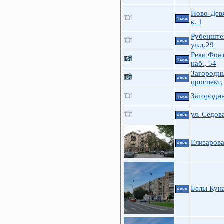
Ново-Дев
4 ккв.
к. 1
Рубенште
4 ккв.
ул.д.29
Реки Фон
4 ккв.
наб., 54
Загородн
4 ккв.
проспект,
Загородн
4 ккв.
ул. Седова
4 ккв.
Елизарова
4 ккв.
Белы Куна
4 ккв.