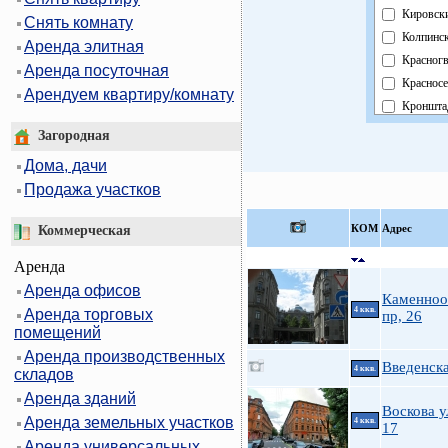
Кировск
Снять комнату
Колпинс
Аренда элитная
Красног
Аренда посуточная
Красносе
Арендуем квартиру/комнату
Кроншта
Курортн
Загородная
Московс
Дома, дачи
Невский
Продажа участков
Область
Павловс
КOМ
Адрес
Коммерческая
Петрогр
Аренда
Петродв
Аренда офисов
Приморс
Каменноо
4 ккв.
Аренда торговых
Пушкинс
пр, 26
помещений
Фрунзен
Аренда производственных
Централ
Введенска
4 ккв.
складов
Аренда зданий
Воскова у
Аренда земельных участков
4 ккв.
17
Аренда универсальных