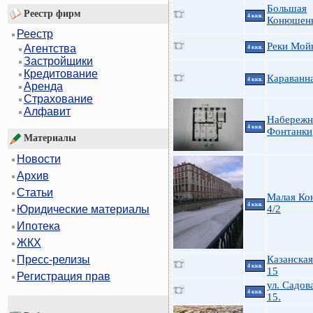
Большая
Реестр фирм
4 ккв.
Конюшенн
Реестр
Реки Мойк
Агентства
4 ккв.
Застройщики
Кредитование
Караванн
4 ккв.
Аренда
Страхование
Алфавит
Набережн
4 ккв.
Фонтанки
Материалы
Новости
Архив
Статьи
Малая Ко
4 ккв.
4/2
Юридические материалы
Ипотека
ЖКХ
Казанская
Пресс-релизы
4 ккв.
15
Регистрация прав
ул. Садов
4 ккв.
15.