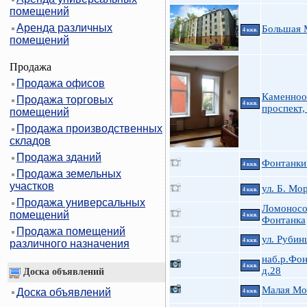
помещений
Аренда различных
Большая 
4 ккв.
помещений
Продажа
Продажа офисов
Каменноо
Продажа торговых
4 ккв.
проспект,
помещений
Продажа производственных
складов
Продажа зданий
Фонтанки 
4 ккв.
Продажа земельных
участков
ул. Б. Мо
4 ккв.
Продажа универсальных
Ломоносов
помещений
4 ккв.
Фонтанка
Продажа помещений
ул. Руби
4 ккв.
различного назначения
наб.р.Фон
4 ккв.
д.28
Доска объявлений
Малая Мо
Доска объявлений
4 ккв.