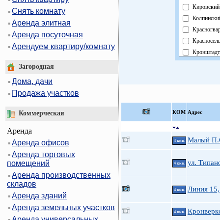
Кировский
Снять комнату
Колпински
Аренда элитная
Красногва
Аренда посуточная
Красносел
Арендуем квартиру/комнату
Кронштадт
Курортный
Загородная
Московски
Дома, дачи
Невский
Продажа участков
Область
Павловски
КOМ
Адрес
Коммерческая
Петроград
Аренда
Петродвор
Малый П.С
Аренда офисов
4 ккв.
Приморск
Аренда торговых
Пушкинск
ул. Типан
помещений
4 ккв.
Фрунзенск
Аренда производственных
Центральн
складов
Линия 15,
4 ккв.
Аренда зданий
Аренда земельных участков
Кронверкс
4 ккв.
Аренда универсальных