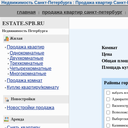
Недвижимость Санкт-Петербурга : Продажа квартир Санкт-
главная
продажа квартир санкт-петербург
|
|
ESTATE.SPB.RU
Недвижимость Петербурга
Жилая
Продажа квартир
Комнат
Однокомнатные
Цена
Двухкомнатные
Общая площ
Трехкомнатные
Площадь ку
Четырехкомнатные
Многокомнатные
Продажа комнат
Районы гор
Куплю квартиру/комнату
выбрать вс
Новостройки
Адмиралте
Василеост
Новостройки продажа
Всеволожс
Выборгски
Аренда
Калининск
Снять квартиру