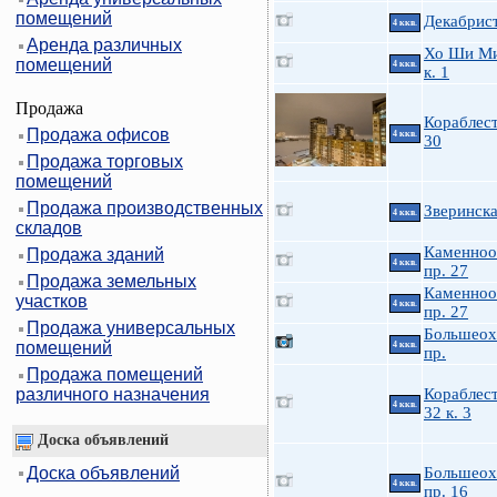
помещений
Декабрист
4 ккв.
Аренда различных
Хо Ши Ми
помещений
4 ккв.
к. 1
Продажа
Кораблес
Продажа офисов
4 ккв.
30
Продажа торговых
помещений
Продажа производственных
Зверинска
4 ккв.
складов
Каменноо
Продажа зданий
4 ккв.
пр. 27
Продажа земельных
Каменноо
участков
4 ккв.
пр. 27
Продажа универсальных
Большеох
помещений
4 ккв.
пр.
Продажа помещений
различного назначения
Кораблес
4 ккв.
32 к. 3
Доска объявлений
Доска объявлений
Большеох
4 ккв.
пр. 16