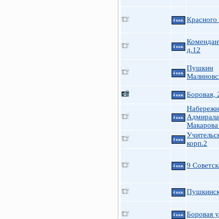
Красного
4 ккв.
Комендант
4 ккв.
д.12
Пушкин
4 ккв.
Малиновск
Боровая, 
4 ккв.
Набережн
Адмирала
4 ккв.
Макарова
Учительск
4 ккв.
корп.2
9 Советск
4 ккв.
Пушкинск
4 ккв.
Боровая у
4 ккв.