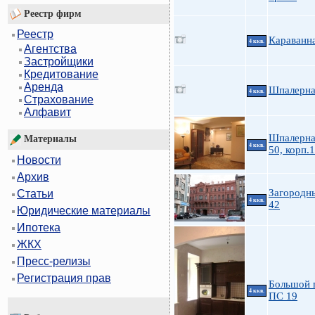
Реестр фирм
Реестр
Караванн
4 ккв.
Агентства
Застройщики
Кредитование
Аренда
Шпалерна
4 ккв.
Страхование
Алфавит
Шпалерна
Материалы
4 ккв.
50, корп.1
Новости
Архив
Загородны
Статьи
4 ккв.
42
Юридические материалы
Ипотека
ЖКХ
Пресс-релизы
Регистрация прав
Большой 
4 ккв.
ПС 19