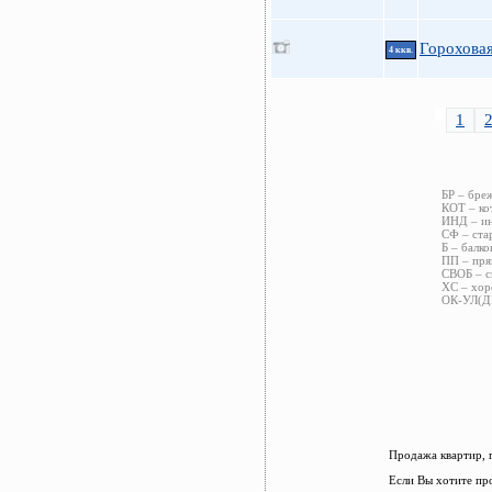
Гороховая
4 ккв.
1
БР – бре
КОТ – ко
ИНД – ин
СФ – ста
Б – балко
ПП – пря
СВОБ – с
ХС – хор
ОК-УЛ(ДВ
Продажа квартир, 
Если Вы хотите пр