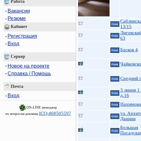
Работа
Вакансии
Резюме
Саблинска
4 ккв.
13/15
Кабинет
Лиговский
Регистрация
4 ккв.
63
Вход
Басков 4
4 ккв.
Сервер
Чайковско
4 ккв.
Новое на проекте
Справка / Помощь
Средний п
4 ккв.
Почта
3 линия 1
4 ккв.
д.16
Вход
Нахимова 
4 ккв.
ON-LINE менеджер
ICQ:468505597
ул. Архит
по вопросам рекламы
4 ккв.
Данини
Большая
4 ккв.
Посадская