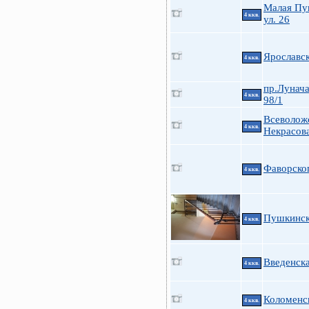
Малая Пу
4 ккв.
ул. 26
Ярославск
4 ккв.
пр.Лунача
4 ккв.
98/1
Всеволож
4 ккв.
Некрасов
Фаворског
4 ккв.
Пушкинска
4 ккв.
Введенска
4 ккв.
Коломенск
4 ккв.