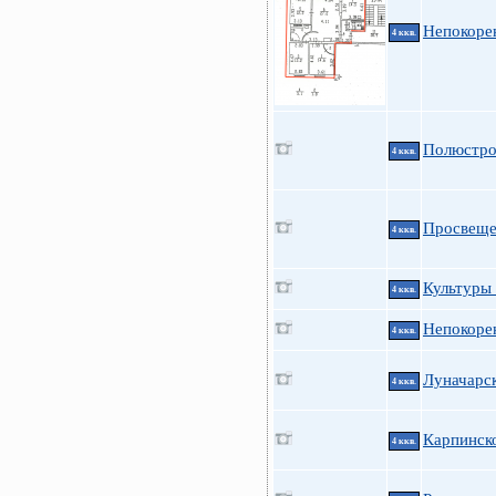
Непокоре
4 ккв.
Полюстро
4 ккв.
Просвещен
4 ккв.
Культуры 
4 ккв.
Непокорен
4 ккв.
Луначарск
4 ккв.
Карпинско
4 ккв.