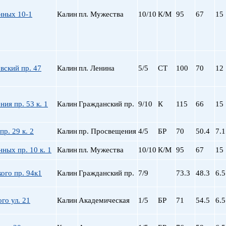
нных 10-1
Калин
пл. Мужества
10/10
К/М
95
67
15
вский пр. 47
Калин
пл. Ленина
5/5
СТ
100
70
12
ия пр. 53 к. 1
Калин
Гражданский пр.
9/10
К
115
66
15
пр. 29 к. 2
Калин
пр. Просвещения
4/5
БР
70
50.4
7.1
ных пр. 10 к. 1
Калин
пл. Мужества
10/10
К/М
95
67
15
ого пр. 94к1
Калин
Гражданский пр.
7/9
73.3
48.3
6.5
го ул. 21
Калин
Академическая
1/5
БР
71
54.5
6.5