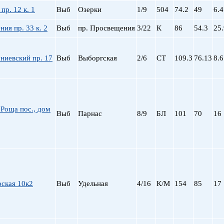
Сталинский
Маяковская
пр. 12 к. 1
Выб
Озерки
1/9
504
74.2
49
6.4
Старый фонд (СФ)
Московская
Хрущевка
Московские ворота
ия пр. 33 к. 2
Выб
пр. Просвещения
3/22
К
86
54.3
25.
Нарвская
Невский пр.
ниевский пр. 17
Выб
Выборгская
2/6
СТ
109.3
76.13
8.6
Новочеркасская
Обводный Канал
Обухово
Озерки
Парк Победы
Роща пос., дом
Выб
Парнас
8/9
БЛ
101
70
16
Парнас
Петроградская
Пионерская
пл. Ал. Невского
пл. Восстания
пл. Ленина
ская 10к2
Выб
Удельная
4/16
К/М
154
85
17
пл. Мужества
Политехническая
пр. Большевиков
пр. Ветеранов