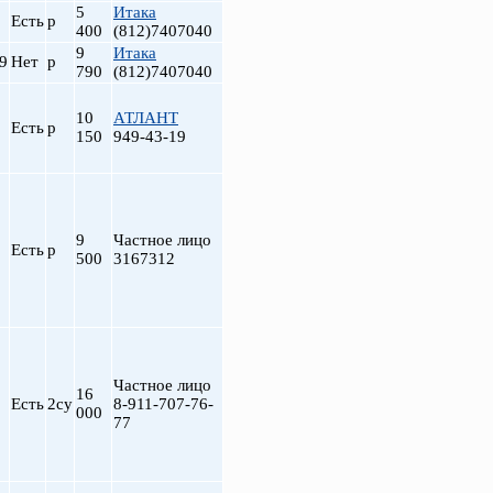
5
Итака
Есть
р
400
(812)7407040
9
Итака
9
Нет
р
790
(812)7407040
10
АТЛАНТ
Есть
р
150
949-43-19
9
Частное лицо
Есть
р
500
3167312
Частное лицо
16
Есть
2су
8-911-707-76-
000
77