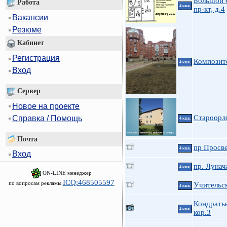
Большой 
Работа
4 ккв.
пр-кт, д.4
Вакансии
Резюме
Кабинет
Регистрация
Композито
4 ккв.
Вход
Сервер
Новое на проекте
Староорл
Справка / Помощь
4 ккв.
Почта
пр Просве
4 ккв.
Вход
пр. Лунач
4 ккв.
ON-LINE менеджер
ICQ:468505597
по вопросам рекламы
Учительск
4 ккв.
Кондратье
4 ккв.
кор.3