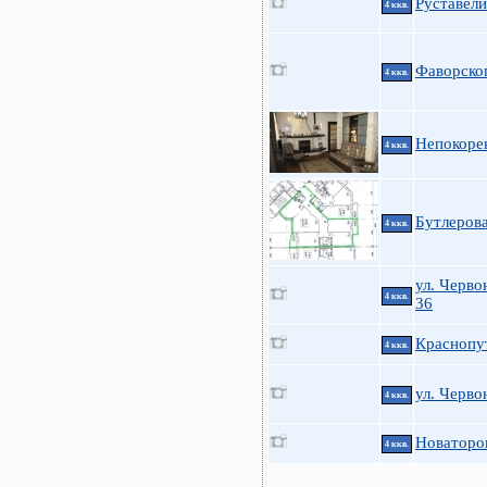
Руставели
4 ккв.
Фаворског
4 ккв.
Непокоре
4 ккв.
Бутлеров
4 ккв.
ул. Черво
4 ккв.
36
Краснопу
4 ккв.
ул. Черво
4 ккв.
Новаторов
4 ккв.