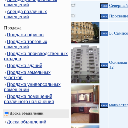
помещений
Северный 
4 ккв.
Аренда различных
Просвещен
помещений
4 ккв.
Продажа
Б. Сампсо
Продажа офисов
4 ккв.
Продажа торговых
помещений
Продажа производственных
складов
Осиновая 
Продажа зданий
4 ккв.
12
Продажа земельных
участков
Продажа универсальных
помещений
Продажа помещений
различного назначения
манчестер
4 ккв.
Доска объявлений
Доска объявлений