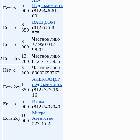
ЛК-
6
Недвижимость
Есть
р
900
(812)346-61-
69
ВАШ ДОМ
6
Есть
р
(812)575-8-
850
575
Частное лицо
8
Есть
р
+7 950-012-
900
98-02
13
Частное лицо
2
Есть
2су
200
812-717-3935
5
Частное лицо
Нет
с
200
89602653767
АЛЕКСАНДР
11
недвижимость
Есть
2су
350
(812) 327-16-
16
6
Итака
Есть
р
900
(812)7407040
Митра
16
Есть
2су
Агентство
000
327-45-28