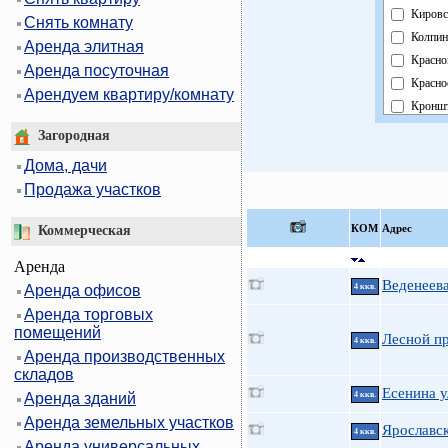
Кировс
Снять комнату
Колпин
Аренда элитная
Красно
Аренда посуточная
Красно
Арендуем квартиру/комнату
Кроншт
Курорт
Загородная
Москов
Дома, дачи
Невски
Продажа участков
Област
Павлов
КOМ
Адрес
Коммерческая
Петрог
Аренда
Петрод
Веденеева
Аренда офисов
4 ккв.
Примо
Аренда торговых
Пушки
помещений
Фрунзе
Лесной пр
4 ккв.
Аренда производственных
Центра
складов
Есенина ул
Аренда зданий
4 ккв.
Аренда земельных участков
Ярославск
4 ккв.
Аренда универсальных