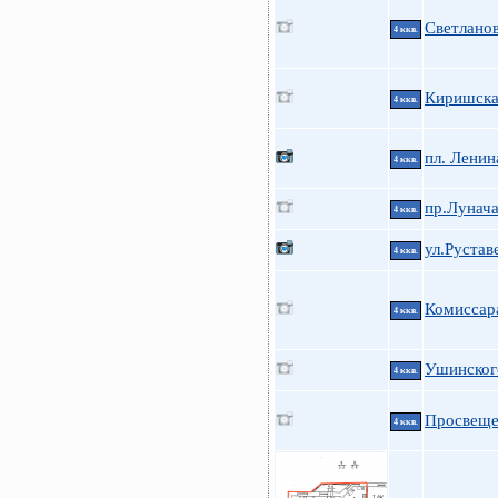
Светланов
4 ккв.
Киришская
4 ккв.
пл. Ленин
4 ккв.
пр.Лунача
4 ккв.
ул.Рустав
4 ккв.
Комиссар
4 ккв.
Ушинского
4 ккв.
Просвеще
4 ккв.