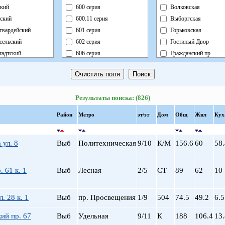
кий
600 серия
Волковская
ский
600.11 серия
Выборгская
гвардейский
601 серия
Горьковская
сельский
602 серия
Гостиный Двор
адтский
606 серия
Гражданский пр.
ный
Блочный
Девяткино
ский
Брежневка
Достоевская
й
Деревянный
Елизаровская
Результаты поиска: (826)
ь
Индивидуальный
Звездная
ский
Кирпично-Монолитный
Звенигородская
Район
Метро
эт/эт
Дом
Общ
Жил
Кух
радский
Кирпичный
Кировский завод
ворцовый
Корабль
Комендантский пр.
 ул. 8
Выб
Политехническая
9/10
К/М
156.6
60
58.
рский
Коттедж
Крестовский о-в
нский
Монолит
Купчино
нский
Немецкий
Ладожская
. 61 к. 1
Выб
Лесная
2/5
СТ
89
62
10
льный
Новый Блочный
Ленинский пр.
Панельный
Лесная
. 28 к. 1
Выб
пр. Просвещения
1/9
504
74.5
49.2
6.5
Реконструкция
Лиговский пр.
Ст.Фонд Кап.Рем.
Ломоносовская
ий пр. 67
Выб
Удельная
9/11
К
188
106.4
13.