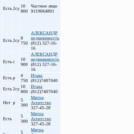
10
Частное лицо
Есть
2су
800
9119064801
АЛЕКСАНДР
8
недвижимость
Есть
2су
750
(812) 327-16-
16
АЛЕКСАНДР
10
недвижимость
Есть
с
900
(812) 327-16-
16
4
Итака
Есть
р
750
(812)7407040
10
Итака
Есть
2су
800
(812)7407040
Митра
5
Нет
р
Агентство
300
327-45-28
Митра
5
Есть
Агентство
300
327-45-28
Митра
5