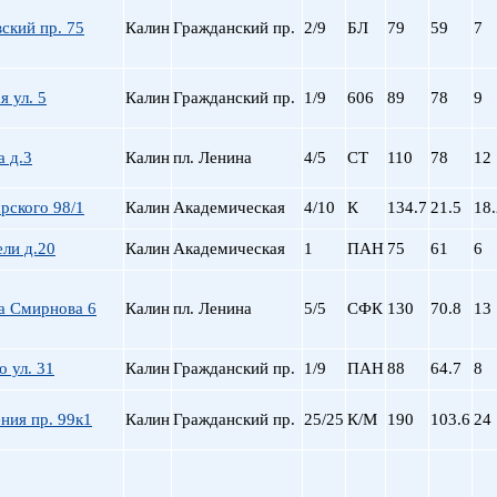
ский пр. 75
Калин
Гражданский пр.
2/9
БЛ
79
59
7
 ул. 5
Калин
Гражданский пр.
1/9
606
89
78
9
а д.3
Калин
пл. Ленина
4/5
СТ
110
78
12
рского 98/1
Калин
Академическая
4/10
К
134.7
21.5
18.
ели д.20
Калин
Академическая
1
ПАН
75
61
6
а Смирнова 6
Калин
пл. Ленина
5/5
СФК
130
70.8
13
 ул. 31
Калин
Гражданский пр.
1/9
ПАН
88
64.7
8
ния пр. 99к1
Калин
Гражданский пр.
25/25
К/М
190
103.6
24