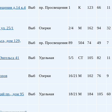
пр. Просвещения
ещения д.14 к.4
Выб
пр. Просвещения
1
К
123
66
11
Приморская
Пролетарская
Пушкинская
Рыбацкое
 ул. 25/1
Выб
Озерки
2/4
М
162
94
32
Садовая
Сенная пл.
ьса, дом 129,
Выб
пр. Просвещения
89
504
74
49
7
Спортивная
Старая Деревня
Технологический ин-
Энгельса 41
Выб
Удельная
5/5
СТ
105
82
11
Удельная
ул. Дыбенко
Фрунзенская
оров
Выб
Озерки
16/21
М
102
76
9
Черная речка
Чернышевская
Чкаловская
ий пр., дом 95
Выб
Удельная
18/21
М
184
105
60
Электросила