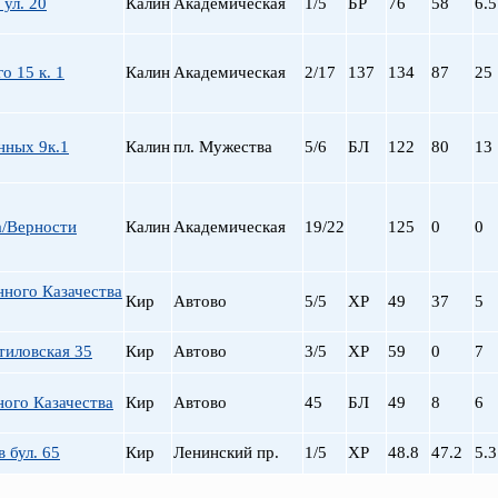
 ул. 20
Калин
Академическая
1/5
БР
76
58
6.5
о 15 к. 1
Калин
Академическая
2/17
137
134
87
25
нных 9к.1
Калин
пл. Мужества
5/6
БЛ
122
80
13
а/Верности
Калин
Академическая
19/22
125
0
0
нного Казачества
Кир
Автово
5/5
ХР
49
37
5
тиловская 35
Кир
Автово
3/5
ХР
59
0
7
ного Казачества
Кир
Автово
45
БЛ
49
8
6
 бул. 65
Кир
Ленинский пр.
1/5
ХР
48.8
47.2
5.3