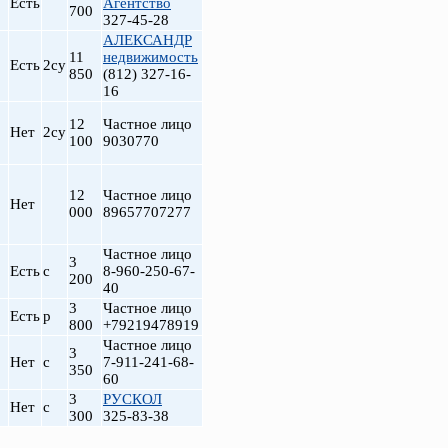
Есть
Агентство
700
327-45-28
АЛЕКСАНДР
11
недвижимость
Есть
2су
850
(812) 327-16-
16
12
Частное лицо
Нет
2су
100
9030770
12
Частное лицо
Нет
000
89657707277
Частное лицо
3
Есть
с
8-960-250-67-
200
40
3
Частное лицо
Есть
р
800
+79219478919
Частное лицо
3
Нет
с
7-911-241-68-
350
60
3
РУСКОЛ
Нет
с
300
325-83-38