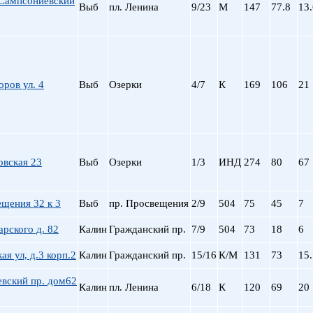
Сампсониевский
Выб
пл. Ленина
9/23
М
147
77.8
13.
ров ул. 4
Выб
Озерки
4/7
К
169
106
21
овская 23
Выб
Озерки
1/3
ИНД
274
80
67
щения 32 к 3
Выб
пр. Просвещения
2/9
504
75
45
7
арского д. 82
Калин
Гражданский пр.
7/9
504
73
18
6
ая ул, д.3 корп.2
Калин
Гражданский пр.
15/16
К/М
131
73
15.
вский пр. дом62
Калин
пл. Ленина
6/18
К
120
69
20