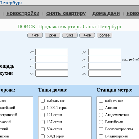
Петербург
новостройки
снять квартиру
дома дачи
нов
|
|
|
|
ПОИСК: Продажа квартиры Санкт-Петербург
от
до
от
до
тыс. рубле
ощадь
от
до
кухни
от
до
орода:
Типы домов:
Станции метро:
 все
выбрать все
выбрать все
лтейский
1.090.1 серия
Автово
островский
121 серия
Академическая
ожский
137 серия
Балтийская
ский
504 серия
Василеостровская
нский
504Д серия
Владимирская