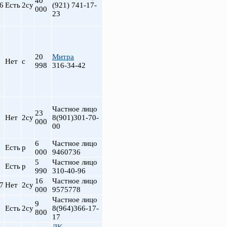
40
6
Есть
2су
(921) 741-17-
000
23
20
Митра
Нет
с
998
316-34-42
Частное лицо
23
Нет
2су
8(901)301-70-
000
00
6
Частное лицо
Есть
р
000
9460736
5
Частное лицо
Есть
р
990
310-40-96
16
Частное лицо
7
Нет
2су
000
9575778
Частное лицо
9
Есть
2су
8(964)366-17-
800
17