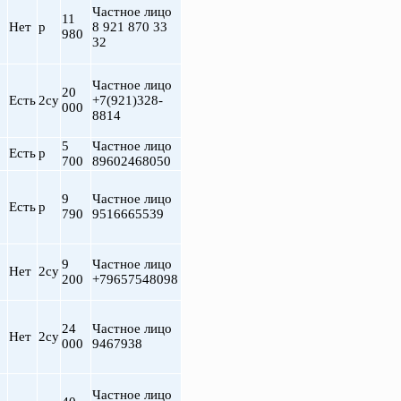
Частное лицо
11
Нет
р
8 921 870 33
980
32
Частное лицо
20
Есть
2су
+7(921)328-
000
8814
5
Частное лицо
Есть
р
700
89602468050
9
Частное лицо
т
Есть
р
790
9516665539
9
Частное лицо
Нет
2су
200
+79657548098
24
Частное лицо
Нет
2су
000
9467938
Частное лицо