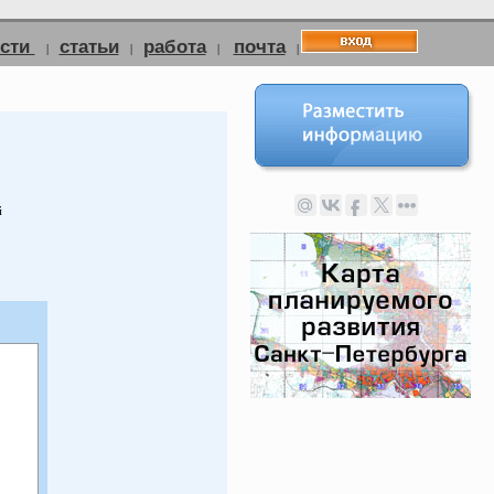
ости
статьи
работа
почта
|
|
|
|
й