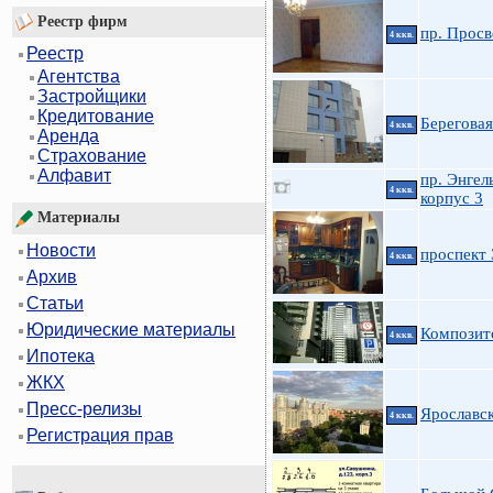
Реестр фирм
пр. Просв
4 ккв.
Реестр
Агентства
Застройщики
Кредитование
Береговая
4 ккв.
Аренда
Страхование
Алфавит
пр. Энгел
4 ккв.
корпус 3
Материалы
Новости
проспект 
4 ккв.
Архив
Статьи
Юридические материалы
Композит
4 ккв.
Ипотека
ЖКХ
Пресс-релизы
Ярославск
4 ккв.
Регистрация прав