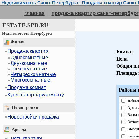
Недвижимость Санкт-Петербурга : Продажа квартир Санкт-
главная
продажа квартир санкт-петербург
|
ESTATE.SPB.RU
Недвижимость Петербурга
Жилая
Продажа квартир
Комнат
Однокомнатные
Цена
Двухкомнатные
Общая пл
Трехкомнатные
Площадь 
Четырехкомнатные
Многокомнатные
Продажа комнат
Районы г
Куплю квартиру/комнату
выбрать
Новостройки
Адмира
Василе
Новостройки продажа
Всевол
Выборг
Аренда
Калини
Снять квартиру