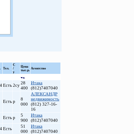
С
Цена
.
Тел.
/
Агентство
тыс.р.
у
28
Итака
4
Есть
2су
400
(812)7407040
АЛЕКСАНДР
8
недвижимость
Есть
р
000
(812) 327-16-
16
5
Итака
Есть
р
900
(812)7407040
51
Итака
4
Есть
000
(812)7407040