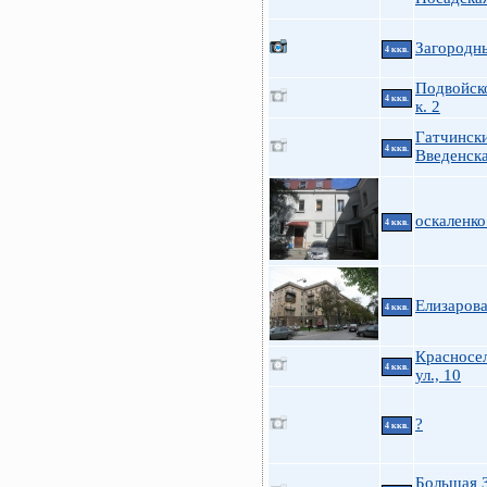
Загородн
4 ккв.
Подвойско
4 ккв.
к. 2
Гатчинск
4 ккв.
Введенск
оскаленко
4 ккв.
Елизарова
4 ккв.
Красносе
4 ккв.
ул., 10
?
4 ккв.
Большая 