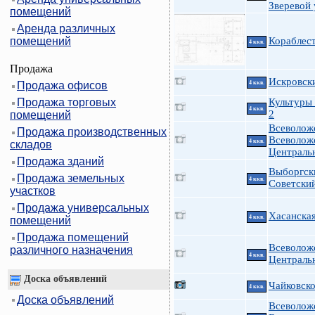
Зверевой 
помещений
Аренда различных
помещений
Кораблес
4 ккв.
Продажа
Искровски
Продажа офисов
4 ккв.
Продажа торговых
Культуры 
4 ккв.
2
помещений
Всеволож
Продажа производственных
Всеволож
4 ккв.
складов
Централь
Продажа зданий
Выборгск
Продажа земельных
4 ккв.
Советский
участков
Продажа универсальных
Хасанская
4 ккв.
помещений
Продажа помещений
Всеволож
различного назначения
4 ккв.
Централь
Доска объявлений
Чайковско
4 ккв.
Доска объявлений
Всеволож