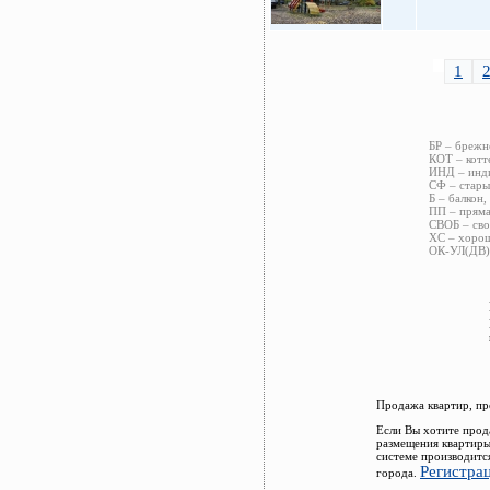
1
БР – брежн
КОТ – котт
ИНД – инди
СФ – стары
Б – балкон,
ПП – пряма
СВОБ – сво
ХС – хорош
ОК-УЛ(ДВ) 
Продажа квартир, пр
Если Вы хотите прод
размещения квартиры
системе производитс
Регистра
города.