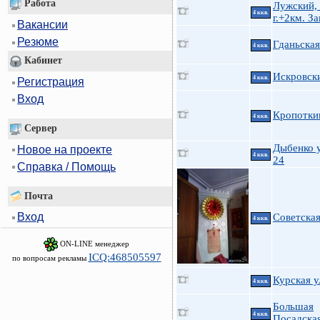
Работа
Лужский,
4 ккв.
г.+2км. З
Вакансии
Резюме
Гданьская
4 ккв.
Кабинет
Искровски
4 ккв.
Регистрация
Вход
Кропотки
4 ккв.
Сервер
Дыбенко у
Новое на проекте
4 ккв.
24
Справка / Помощь
Почта
Вход
Советская
4 ккв.
ON-LINE менеджер
ICQ:468505597
по вопросам рекламы
Курская у
4 ккв.
Большая
4 ккв.
Посадская