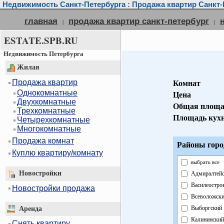
Недвижимость Санкт-Петербурга : Продажа квартир Санкт-
главная
продажа квартир санкт-петербург
|
|
ESTATE.SPB.RU
Недвижимость Петербурга
Жилая
Продажа квартир
Комнат
Однокомнатные
Цена
Двухкомнатные
Общая площа
Трехкомнатные
Площадь кух
Четырехкомнатные
Многокомнатные
Продажа комнат
Районы горо
Куплю квартиру/комнату
выбрать все
Новостройки
Адмиралтей
Василеостро
Новостройки продажа
Всеволожск
Выборгский
Аренда
Калининский
Снять квартиру