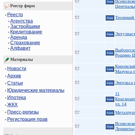
Всеволож
4 ккв.
Реестр фирм
Централь
Реестр
Троицкий 
4 ккв.
Агентства
Застройщики
Кредитование
Энтузиаст
4 ккв.
Аренда
Страхование
Алфавит
Выборгск
4 ккв.
Рощино Ш
Материалы
Кировский
Новости
4 ккв.
Малукса п
Архив
Энгельса 
Статьи
4 ккв.
Юридические материалы
11
Ипотека
Красноар
4 ккв.
ул. 14
ЖКХ
Пресс-релизы
Металлург
4 ккв.
Регистрация прав
Всеволож
4 ккв.
Ленингра