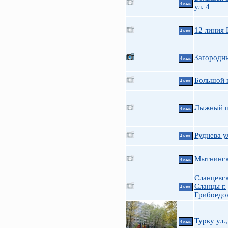
4 ккв.
ул. 4
12 линия 
4 ккв.
Загородны
4 ккв.
Большой п
4 ккв.
Лыжный п
4 ккв.
Руднева у
4 ккв.
Мытнинска
4 ккв.
Сланцевск
Сланцы г.
4 ккв.
Грибоедов
Турку ул.,
4 ккв.