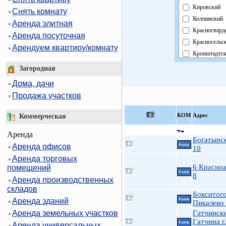
Кировский
Снять комнату
Колпинский
Аренда элитная
Красногвард
Аренда посуточная
Красносельс
Арендуем квартиру/комнату
Кронштадтс
Курортный
Загородная
Московский
Дома, дачи
Невский
Продажа участков
Область
Павловский
КOМ
Адрес
Коммерческая
Петроградск
Аренда
Петродворц
Богатырск
Аренда офисов
4 ккв.
Приморский
10
Аренда торговых
Пушкинский
6 Красно
помещений
Фрунзенский
4 ккв.
8
Аренда производственных
Центральны
складов
Бокситого
Аренда зданий
4 ккв.
Пикалево 
Аренда земельных участков
Гатчинск
Гатчина г.
4 ккв.
Аренда универсальных