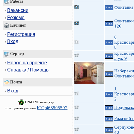
Работа
Фонтанка
4 ккв.
Вакансии
Резюме
Фонтанки 
4 ккв.
Кабинет
126
Регистрация
6
Вход
Красноар
4 ккв.
8
Красноар
Сервер
4 ккв.
3 ул. 9
Новое на проекте
Справка / Помощь
Набережн
4 ккв.
Фонтанки 
Почта
1
Вход
Красноар
4 ккв.
2
ON-LINE менеджер
Подольска
ICQ:468505597
по вопросам рекламы
4 ккв.
Рижский п
4 ккв.
Серпуховс
4 ккв.
48