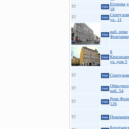
Егорова у
4 ккв.
18
Серпухов
4 ккв.
ул., 11
наб. реки
4 ккв.
Фонтанки
8
Красноар
4 ккв.
ул. дом 5
Серпухов
4 ккв.
Обводного
4 ккв.
наб. 54
Реки Фон
4 ккв.
126
Покрышев
4 ккв.
Богатырск