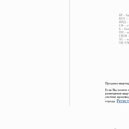
БР – б
КОТ – 
ИНД – 
СФ – с
Б – бал
ПП – п
СВОБ –
ХС – х
ОК-УЛ(
Продажа квартир
Если Вы хотите 
размещения квар
системе произво
Регис
города.