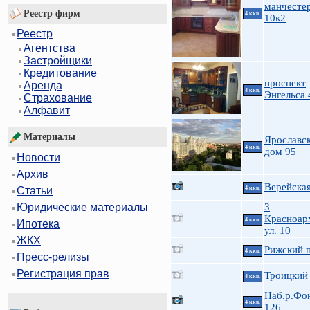
манчесте
Реестр фирм
4 ккв.
10к2
Реестр
Агентства
Застройщики
Кредитование
проспект
Аренда
4 ккв.
Энгельса 
Страхование
Алфавит
Материалы
Ярославск
4 ккв.
дом 95
Новости
Архив
Верейская
4 ккв.
Статьи
3
Юридические материалы
Красноар
4 ккв.
Ипотека
ул. 10
ЖКХ
Рижский п
4 ккв.
Пресс-релизы
Регистрация прав
Троицкий 
4 ккв.
Наб.р.Фо
4 ккв.
126