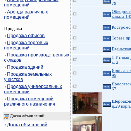
4 ккв.
79
помещений
Обводног
Аренда различных
4 ккв.
канала 14
помещений
Костромс
Продажа
4 ккв.
Продажа офисов
Тореза пр
4 ккв.
Продажа торговых
помещений
Гданьская
4 ккв.
Продажа производственных
1 Утиная 
складов
4 ккв.
к. 2
Продажа зданий
Ярославск
Продажа земельных
4 ккв.
95
участков
Ярославск
Продажа универсальных
4 ккв.
67
помещений
Продажа помещений
Щербакова
различного назначения
4 ккв.
д.29 корп
Доска объявлений
Доска объявлений