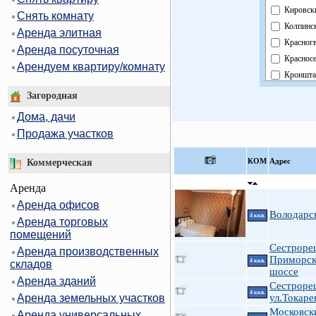
Кировск
Снять комнату
Колпинс
Аренда элитная
Красног
Аренда посуточная
Краснос
Арендуем квартиру/комнату
Кроншта
Курортн
Загородная
Московс
Дома, дачи
Невский
Продажа участков
Область
Павловс
КOМ
Адрес
Коммерческая
Петрогр
Аренда
Петродв
Аренда офисов
Примор
Володарс
4 ккв.
Аренда торговых
Пушкин
помещений
Фрунзен
Сестроре
Аренда производственных
Централ
Приморск
4 ккв.
складов
шоссе
Аренда зданий
Сестроре
4 ккв.
Аренда земельных участков
ул.Токарев
Московск
Аренда универсальных