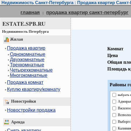
Недвижимость Санкт-Петербурга : Продажа квартир Санкт-
главная
продажа квартир санкт-петербург
|
ESTATE.SPB.RU
Недвижимость Петербурга
Жилая
Продажа квартир
Комнат
Однокомнатные
Цена
Двухкомнатные
Общая пл
Трехкомнатные
Площадь к
Четырехкомнатные
Многокомнатные
Продажа комнат
Районы г
Куплю квартиру/комнату
выбрать 
Новостройки
Адмирал
Василео
Новостройки продажа
Всеволо
Выборгс
Аренда
Калинин
Снять квартиру