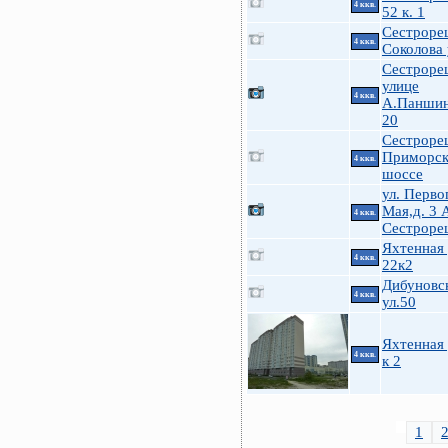
4 ккв.
52 к. 1
Сестроре
4 ккв.
Соколова 
Сестроре
улице
4 ккв.
А.Паншин
20
Сестроре
Приморск
4 ккв.
шоссе
ул. Перво
Мая,д. 3 
4 ккв.
Сестроре
Яхтенная 
4 ккв.
22к2
Дибуновс
4 ккв.
ул.50
Яхтенная 
4 ккв.
к 2
1