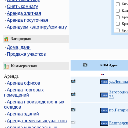
Кир
Снять комнату
Кол
Аренда элитная
Кра
Аренда посуточная
Кра
Арендуем квартиру/комнату
Кро
Кур
Загородная
Мос
Дома, дачи
Нев
Продажа участков
Обл
Пав
КOМ
Адрес
Коммерческая
Пет
Аренда
Пет
ул.Ленина
Аренда офисов
4 ккв.
При
Аренда торговых
Пуш
Загородн
помещений
4 ккв.
Фру
23
Аренда производственных
Цен
складов
пр.Гагари
4 ккв.
Аренда зданий
Аренда земельных участков
Белградск
4 ккв.
Аренда универсальных