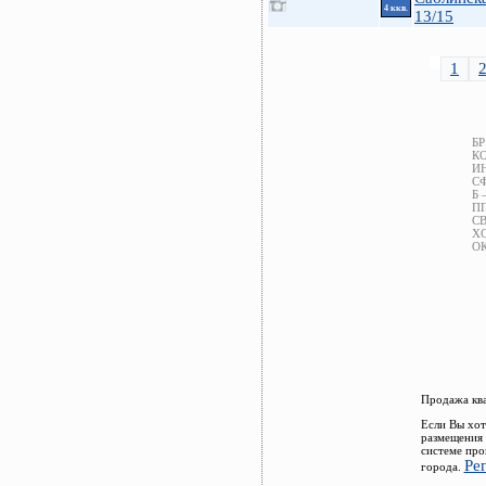
4 ккв.
13/15
1
БР
КО
ИН
СФ
Б 
ПП
СВ
ХС
ОК
Продажа ква
Если Вы хот
размещения 
системе про
Ре
города.