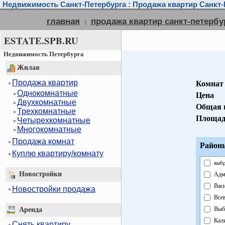
Недвижимость Санкт-Петербурга : Продажа квартир Санкт-
главная
продажа квартир санкт-петербу
|
ESTATE.SPB.RU
Недвижимость Петербурга
Жилая
Продажа квартир
Комнат
Однокомнатные
Цена
Двухкомнатные
Общая 
Трехкомнатные
Площад
Четырехкомнатные
Многокомнатные
Продажа комнат
Районы
Куплю квартиру/комнату
выбр
Новостройки
Адм
Вас
Новостройки продажа
Все
Выб
Аренда
Кал
Снять квартиру