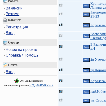
Работа
Кроншта
4 ккв.
Ленина ул
Вакансии
Загородн
Резюме
4 ккв.
21-23
Кабинет
Королева
4 ккв.
Регистрация
Вход
Всеволожс
4 ккв.
Южная до
Сервер
Б.Разноч
4 ккв.
д.4
Новое на проекте
Справка / Помощь
2я Уточк
4 ккв.
Почта
пр.Короле
4 ккв.
Вход
Королева
ON-LINE менеджер
4 ккв.
ICQ:468505597
по вопросам рекламы
наб.Робес
4 ккв.
ул. Седова
4 ккв.