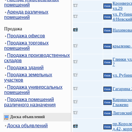
Кронверс
помещений
4 ккв.
ул.29
Аренда различных
ул. Руби
помещений
4 ккв.
4/Невский
Продажа
Нахимова 
4 ккв.
Продажа офисов
Продажа торговых
крыленко
4 ккв.
помещений
Продажа производственных
Глинки ул.
складов
4 ккв.
7
Продажа зданий
Продажа земельных
ул. Руби
4 ккв.
участков
Продажа универсальных
Гагарина 
4 ккв.
помещений
Продажа помещений
Киришски
4 ккв.
различного назначения
Глажево
Лиговский
4 ккв.
Доска объявлений
пр.Короле
Доска объявлений
4 ккв.
д.42, корп