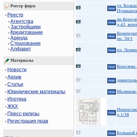
ул. Больш
Реестр фирм
4 ккв.
Пушкарск
Реестр
пр.Короле
Агентства
4 ккв.
д.42, корп
Застройщики
Кредитование
Комендан
4 ккв.
Аренда
пр. 50/1
Страхование
Алфавит
пл. Ленин
4 ккв.
Материалы
Королева
4 ккв.
Новости
Архив
димитров
4 ккв.
Статьи
Малиновс
Юридические материалы
4 ккв.
Ипотека
ЖКХ
Некрасова
Пресс-релизы
4 ккв.
д.1/38
Регистрация прав
Большой п
4 ккв.