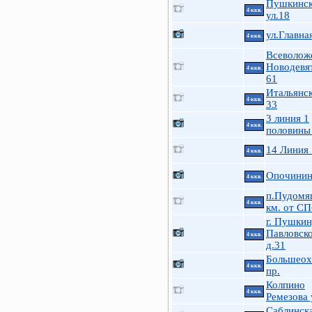
Пушкинск
4 ккв.
ул.18
ул.Главна
4 ккв.
Всеволож
Новодевя
4 ккв.
61
Итальянск
4 ккв.
33
3 линия 1
4 ккв.
половины
14 Линия
4 ккв.
Опочинина
4 ккв.
п.Пудомя
4 ккв.
км. от СП
г. Пушкин
Павловско
4 ккв.
д.31
Большеох
4 ккв.
пр.
Колпино
4 ккв.
Ремезова 
Саблинска