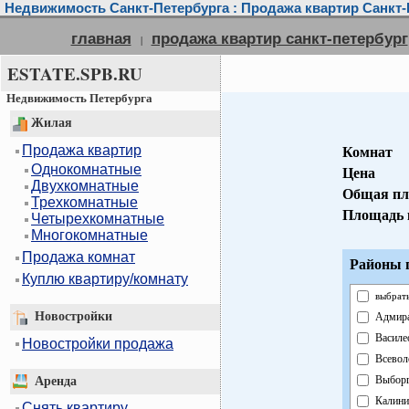
Недвижимость Санкт-Петербурга : Продажа квартир Санкт-
главная
продажа квартир санкт-петербург
|
ESTATE.SPB.RU
Недвижимость Петербурга
Жилая
Продажа квартир
Комнат
Однокомнатные
Цена
Двухкомнатные
Общая пл
Трехкомнатные
Площадь 
Четырехкомнатные
Многокомнатные
Продажа комнат
Районы г
Куплю квартиру/комнату
выбрать
Новостройки
Адмира
Василе
Новостройки продажа
Всевол
Выборг
Аренда
Калини
Снять квартиру