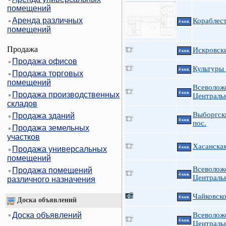
помещений
Аренда различных
Кораблес
4 ккв.
помещений
Продажа
Искровски
4 ккв.
Продажа офисов
Культуры 
4 ккв.
Продажа торговых
помещений
Всеволож
Продажа производственных
4 ккв.
Централь
складов
Выборгск
Продажа зданий
4 ккв.
пос.
Продажа земельных
участков
Хасанская
Продажа универсальных
4 ккв.
помещений
Всеволож
Продажа помещений
4 ккв.
Централь
различного назначения
Чайковско
4 ккв.
Доска объявлений
Доска объявлений
Всеволож
4 ккв.
Централь