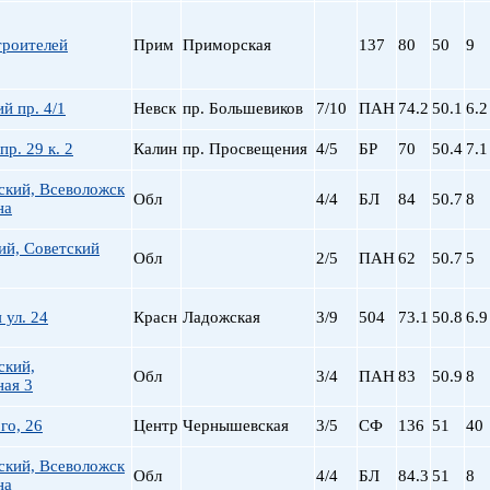
Сталинский
Маяковская
Старый фонд (СФ)
Московская
троителей
Прим
Приморская
137
80
50
9
Хрущевка
Московские ворота
Нарвская
Невский пр.
й пр. 4/1
Невск
пр. Большевиков
7/10
ПАН
74.2
50.1
6.2
Новочеркасская
пр. 29 к. 2
Калин
пр. Просвещения
4/5
БР
70
50.4
7.1
Обводный Канал
Обухово
ский, Всеволожск
Обл
4/4
БЛ
84
50.7
8
Озерки
на
Парк Победы
ий, Советский
Парнас
Обл
2/5
ПАН
62
50.7
5
Петроградская
Пионерская
 ул. 24
Красн
Ладожская
3/9
504
73.1
50.8
6.9
пл. Ал. Невского
пл. Восстания
ский,
Обл
3/4
ПАН
83
50.9
8
пл. Ленина
ная 3
пл. Мужества
го, 26
Центр
Чернышевская
3/5
СФ
136
51
40
Политехническая
пр. Большевиков
ский, Всеволожск
Обл
4/4
БЛ
84.3
51
8
пр. Ветеранов
на