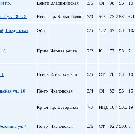
ый пр.
Центр
Владимирская
3/5
СФ
98
53
10
го ул. 48 к. 2
Невск
пр. Большевиков
7/9
504
73.7
53
6.4
й, Введенская
Обл
5/5
137
87
53
10.
 16
Прим
Черная речка
2/2
К
73
53
7
 1
Невск
Елизаровская
5/5
СТ
78
53
10
ьская ул., 10
Пе-гр
Чкаловская
3/4
СФ
83
53
15
Кр-сл
пр. Ветеранов
?/3
ИНД
107
53.3
19
еленина ул. 4
Пе-гр
Чкаловская
3/6
СФ
82.7
53.6
8