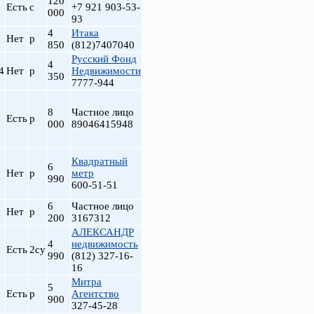
120
Есть
с
+7 921 903-53-
000
93
4
Итака
Нет
р
850
(812)7407040
Русский Фонд
4
4
Нет
р
Недвижимости
350
7777-944
8
Частное лицо
Есть
р
000
89046415948
Квадратный
6
Нет
р
метр
990
600-51-51
6
Частное лицо
Нет
р
200
3167312
АЛЕКСАНДР
4
недвижимость
Есть
2су
990
(812) 327-16-
16
Митра
5
Есть
р
Агентство
900
327-45-28