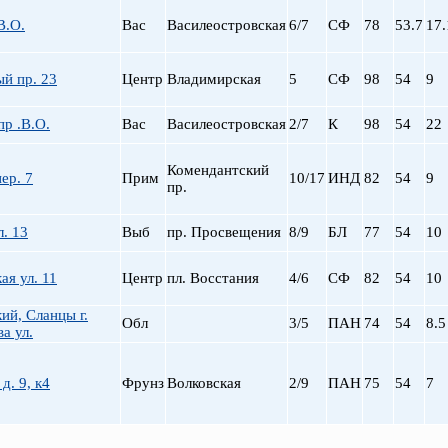
В.О.
Вас
Василеостровская
6/7
СФ
78
53.7
17.
й пр. 23
Центр
Владимирская
5
СФ
98
54
9
р .В.О.
Вас
Василеостровская
2/7
К
98
54
22
Комендантский
ер. 7
Прим
10/17
ИНД
82
54
9
пр.
л. 13
Выб
пр. Просвещения
8/9
БЛ
77
54
10
я ул. 11
Центр
пл. Восстания
4/6
СФ
82
54
10
ий, Сланцы г.
Обл
3/5
ПАН
74
54
8.5
а ул.
 д. 9, к4
Фрунз
Волковская
2/9
ПАН
75
54
7