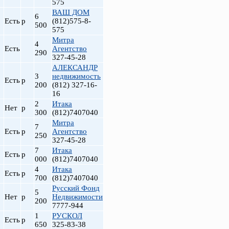
575
ВАШ ДОМ
6
Есть
р
(812)575-8-
500
575
Митра
4
Есть
Агентство
290
327-45-28
АЛЕКСАНДР
3
недвижимость
Есть
р
200
(812) 327-16-
16
2
Итака
Нет
р
300
(812)7407040
т
Митра
7
Есть
р
Агентство
250
327-45-28
7
Итака
Есть
р
000
(812)7407040
4
Итака
Есть
р
700
(812)7407040
Русский Фонд
5
Нет
р
Недвижимости
200
7777-944
1
РУСКОЛ
Есть
р
650
325-83-38