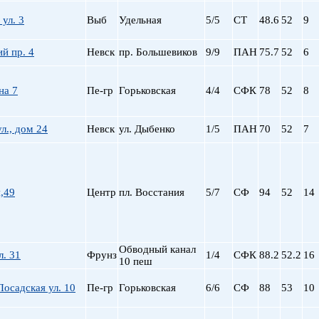
 ул. 3
Выб
Удельная
5/5
СТ
48.6
52
9
й пр. 4
Невск
пр. Большевиков
9/9
ПАН
75.7
52
6
на 7
Пе-гр
Горьковская
4/4
СФК
78
52
8
л., дом 24
Невск
ул. Дыбенко
1/5
ПАН
70
52
7
,49
Центр
пл. Восстания
5/7
СФ
94
52
14
Обводный канал
л. 31
Фрунз
1/4
СФК
88.2
52.2
16
10 пеш
осадская ул. 10
Пе-гр
Горьковская
6/6
СФ
88
53
10