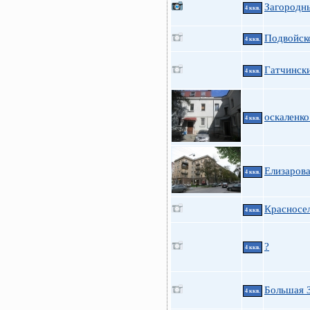
Загородн
4 ккв.
Подвойско
4 ккв.
Гатчински
4 ккв.
оскаленко
4 ккв.
Елизарова
4 ккв.
Красносел
4 ккв.
?
4 ккв.
Большая З
4 ккв.