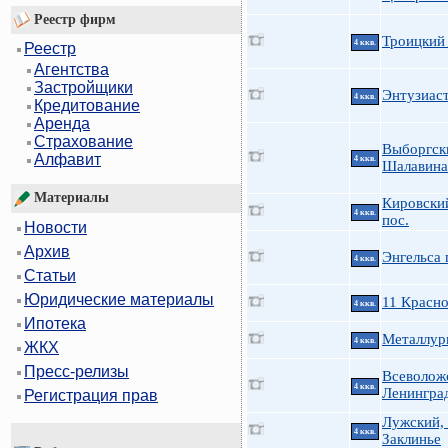
Реестр фирм
Троицкий 
4 ккв.
Реестр
Агентства
Застройщики
Энтузиаст
4 ккв.
Кредитование
Аренда
Страхование
Выборгск
Алфавит
4 ккв.
Шалавина
Материалы
Кировский
4 ккв.
пос.
Новости
Архив
Энгельса 
4 ккв.
Статьи
Юридические материалы
11 Красно
4 ккв.
Ипотека
Металлург
4 ккв.
ЖКХ
Пресс-релизы
Всеволож
4 ккв.
Ленингра
Регистрация прав
Лужский, 
4 ккв.
Заклинье