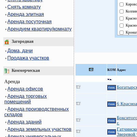
Кировс
Снять комнату
Колпин
Аренда элитная
Красно
Аренда посуточная
Красно
Арендуем квартиру/комнату
Кроншт
Курорт
Загородная
Москов
Дома, дачи
Невски
Продажа участков
Област
Павлов
КOМ
Адрес
Коммерческая
Петрог
Аренда
Петрод
Богатырск
Аренда офисов
4 ккв.
Примо
Аренда торговых
Пушки
помещений
Фрунзе
6 Красно
4 ккв.
Аренда производственных
Центра
складов
Бокситого
Аренда зданий
4 ккв.
г.
Аренда земельных участков
Гатчински
4 ккв.
Зверевой 
Аренда универсальных