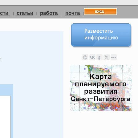
ости
статьи
работа
почта
|
|
|
|
й