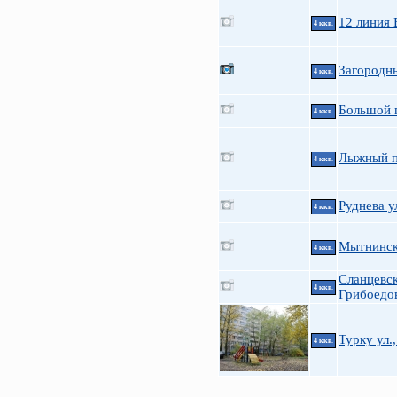
12 линия 
4 ккв.
Загородны
4 ккв.
Большой п
4 ккв.
Лыжный п
4 ккв.
Руднева у
4 ккв.
Мытнинска
4 ккв.
Сланцевск
4 ккв.
Грибоедов
Турку ул.,
4 ккв.