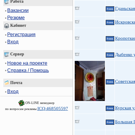
Работа
Гданьская
4 ккв.
Вакансии
Резюме
Искровски
4 ккв.
Кабинет
Регистрация
Кропотки
4 ккв.
Вход
Сервер
Дыбенко у
4 ккв.
Новое на проекте
Справка / Помощь
Советская
Почта
4 ккв.
Вход
ON-LINE менеджер
Курская у
ICQ:468505597
по вопросам рекламы
4 ккв.
Большая П
4 ккв.