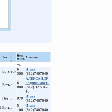
С
Цена
.
Тел.
/
Агентство
тыс.р.
у
6
Итака
Есть
2су
300
(812)7407040
АЛЕКСАНДР
6
недвижимость
Есть
с
800
(812) 327-16-
16
Итака
Нет
р
970
(812)7407040
5
Итака
2
Есть
р
100
(812)7407040