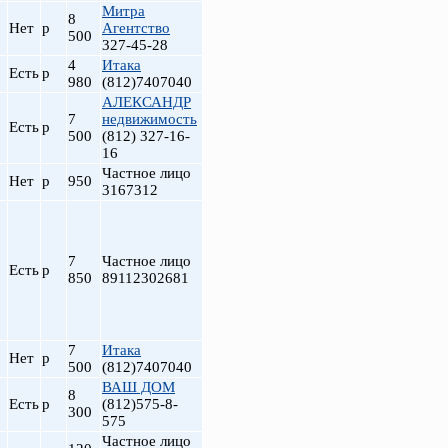
Митра
8
Нет
р
Агентство
500
327-45-28
4
Итака
Есть
р
980
(812)7407040
АЛЕКСАНДР
7
недвижимость
Есть
р
500
(812) 327-16-
16
Частное лицо
Нет
р
950
3167312
7
Частное лицо
Есть
р
850
89112302681
7
Итака
Нет
р
500
(812)7407040
ВАШ ДОМ
8
Есть
р
(812)575-8-
300
575
Частное лицо