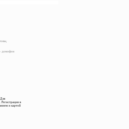
товы,
 – домофон
 Для
 Регистрация в
анием и картой