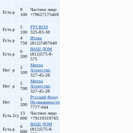
8
Частное лицо
Есть
р
100
+79627175469
5
РУСКОЛ
Есть
р
100
325-83-38
4
Итака
Есть
р
750
(812)7407040
ВАШ ДОМ
6
Есть
р
(812)575-8-
200
575
Митра
2
Нет
р
Агентство
100
327-45-28
Митра
5
Нет
р
Агентство
700
327-45-28
Русский Фонд
5
Нет
Недвижимости
200
7777-944
13
Частное лицо
Есть
2су
000
+79119319765
ВАШ ДОМ
6
Есть
р
(812)575-8-
000