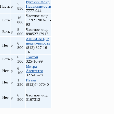
Русский Фонд
5
1
Есть
р
Недвижимости
850
7777-944
Частное лицо
16
Есть
с
+7 921 903-53-
000
93
8
Частное лицо
Есть
р
000
89052717917
АЛЕКСАНДР
6
недвижимость
Нет
р
800
(812) 327-16-
16
6
Экотон
Есть
р
300
325-16-99
Митра
6
Нет
р
Агентство
100
327-45-28
1
Итака
Нет
р
250
(812)7407040
6
Частное лицо
Нет
р
500
3167312