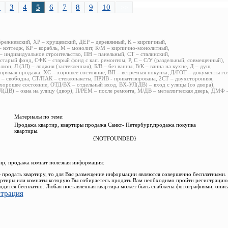
2
3
4
5
6
7
8
9
10
>>
брежневский, ХР – хрущевский, ДЕР – деревянный, К – кирпичный,
 коттедж, КР – корабль, М – монолит, К/М – кирпично-монолитный,
 индивидуальное строительство, ПН – панельный, СТ – сталинский,
старый фонд, СФК – старый фонд с кап. ремонтом, Р, С – С/У (раздельный, совмещенный),
алкон, Л (ЗЛ) – лоджия (застекленная), Б/В – без ванны, В/К – ванна на кухне, Д – душ,
прямая продажа, ХС – хорошее состояние, ВП – встречная покупка, Д/ГОТ – документы го
– свободна, СТ/ПАК – стеклопакеты, ПРИВ - приватизирована, 2СТ – двухсторонняя,
хорошее состояние, ОТД/ВХ – отдельный вход, ВХ-УЛ(ДВ) – вход с улицы (со двора),
(ДВ) – окна на улицу (двор), П/РЕМ – после ремонта, М/ДВ – металлическая дверь, ДМФ
Материалы по теме:
Продажа квартир, квартиры продажа Санкт- Петербург,продажа покупка
квартиры.
{NOTFOUNDED}
р, продажа комнат полезная информация:
 продать квартиру, то для Вас размещение информации являются совершенно бесплатными.
ртиры или комнаты которую Вы собираетесь продать Вам необходимо пройти регистрацию.
одится бесплатно. Любая поставленная квартира может быть снабжена фотографиями, опис
страция