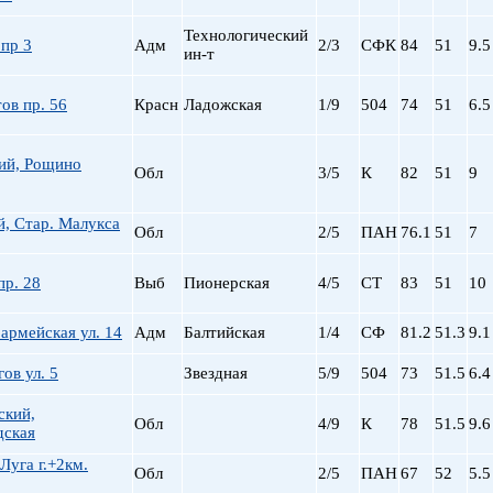
пр. Просвещения
Технологический
Приморская
пр 3
Адм
2/3
СФК
84
51
9.5
ин-т
Пролетарская
Пушкинская
ов пр. 56
Красн
Ладожская
1/9
504
74
51
6.5
Рыбацкое
Садовая
ий, Рощино
Сенная пл.
Обл
3/5
К
82
51
9
Спортивная
Старая Деревня
, Стар. Малукса
Обл
2/5
ПАН
76.1
51
7
Технологический ин-
Удельная
пр. 28
Выб
Пионерская
4/5
СТ
83
51
10
ул. Дыбенко
Фрунзенская
армейская ул. 14
Адм
Балтийская
1/4
СФ
81.2
51.3
9.1
Черная речка
Чернышевская
ов ул. 5
Звездная
5/9
504
73
51.5
6.4
Чкаловская
ский,
Электросила
Обл
4/9
К
78
51.5
9.6
дская
Луга г.+2км.
Обл
2/5
ПАН
67
52
5.5