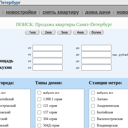
Петербург
новостройки
снять квартиру
дома дачи
нов
|
|
|
|
ПОИСК: Продажа квартиры Санкт-Петербург
от
до
от
до
тыс. рубле
ощадь
от
до
кухни
от
до
орода:
Типы домов:
Станции метро:
 все
выбрать все
выбрать все
лтейский
1.090.1 серия
Автово
островский
121 серия
Академическая
ожский
137 серия
Балтийская
ский
504 серия
Василеостровская
нский
504Д серия
Владимирская