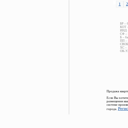
1
БР – 
КОТ –
ИНД –
СФ – 
Б – б
ПП – 
СВОБ 
ХС – 
ОК-УЛ
Продажа кварти
Если Вы хотите
размещения ква
системе произв
Реги
города.