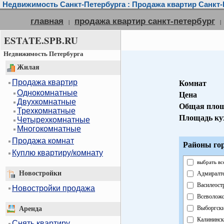
Недвижимость Санкт-Петербурга : Продажа квартир Санкт-
главная
продажа квартир санкт-петербург
|
|
ESTATE.SPB.RU
Недвижимость Петербурга
Жилая
Продажа квартир
Комнат
Однокомнатные
Цена
Двухкомнатные
Общая пло
Трехкомнатные
Площадь ку
Четырехкомнатные
Многокомнатные
Продажа комнат
Районы гор
Куплю квартиру/комнату
выбрать вс
Новостройки
Адмиралт
Василеост
Новостройки продажа
Всеволож
Выборгск
Аренда
Калининск
Снять квартиру