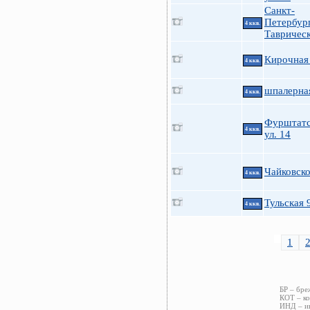
Санкт-
Петербур
4 ккв.
Таврическ
Кирочная 
4 ккв.
шпалерна
4 ккв.
Фурштатс
4 ккв.
ул. 14
Чайковско
4 ккв.
Тульская 
4 ккв.
1
БР – бре
КОТ – ко
ИНД – ин