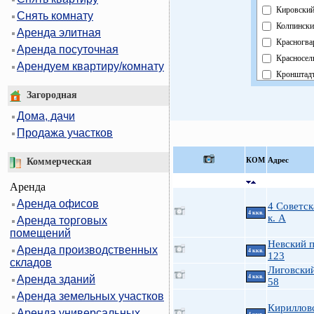
Кировски
Снять комнату
Колпински
Аренда элитная
Красногва
Аренда посуточная
Красносел
Арендуем квартиру/комнату
Кронштад
Курортны
Загородная
Московск
Дома, дачи
Невский
Продажа участков
Область
Павловск
КOМ
Адрес
Коммерческая
Петроград
Аренда
Петродво
Аренда офисов
Приморск
4 Советск
4 ккв.
к. А
Аренда торговых
Пушкинск
помещений
Фрунзенск
Невский п
Аренда производственных
Централь
4 ккв.
123
складов
Лиговский
Аренда зданий
4 ккв.
58
Аренда земельных участков
Кириллов
Аренда универсальных