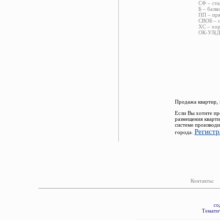
СФ – ста
Б – балко
ПП – пря
СВОБ – с
ХС – хор
ОК-УЛ(ДВ
Продажа квартир, 
Если Вы хотите пр
размещения кварти
системе производи
Регистр
города.
Контакты:
со
Тематич