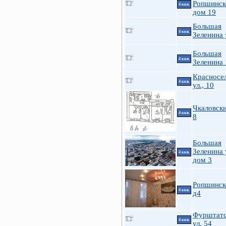
Ропшинск
4 ккв.
дом 19
Большая
4 ккв.
Зеленина 
Большая
4 ккв.
Зеленина 
Красносе
4 ккв.
ул., 10
Чкаловски
4 ккв.
8
Большая
Зеленина 
4 ккв.
дом 3
Ропшинск
4 ккв.
д4
Фурштатс
4 ккв.
ул. 54