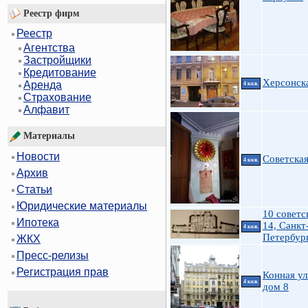
Реестр фирм
Реестр
Агентства
Застройщики
Кредитование
Херсонск
Аренда
4 ккв.
Страхование
Алфавит
Материалы
Новости
Советская
4 ккв.
Архив
Статьи
Юридические материалы
10 советс
Ипотека
14, Санкт
4 ккв.
Петербур
ЖКХ
Пресс-релизы
Регистрация прав
Конная ул
4 ккв.
дом 8