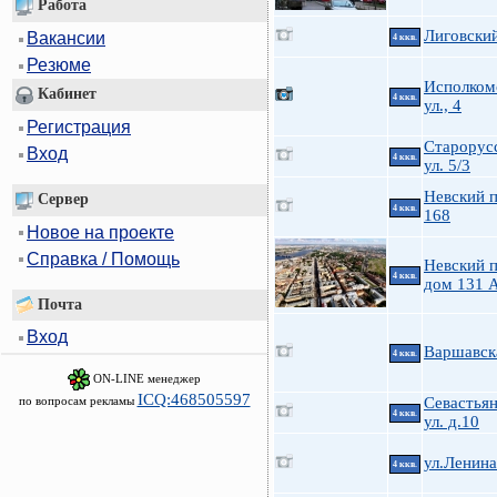
Работа
Лиговский
Вакансии
4 ккв.
Резюме
Исполком
Кабинет
4 ккв.
ул., 4
Регистрация
Старорус
Вход
4 ккв.
ул. 5/3
Невский п
Сервер
4 ккв.
168
Новое на проекте
Справка / Помощь
Невский п
4 ккв.
дом 131 
Почта
Вход
Варшавск
4 ккв.
ON-LINE менеджер
ICQ:468505597
по вопросам рекламы
Севастья
4 ккв.
ул. д.10
ул.Ленин
4 ккв.