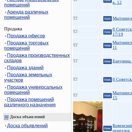
4 ккв.
к. 12
помещений
Аренда различных
помещений
Мытнинск
4 ккв.
Продажа
8 Советск
4 ккв.
17/19
Продажа офисов
Мытнинск
Продажа торговых
4 ккв.
11
помещений
Продажа производственных
складов
Бакунина 
4 ккв.
Продажа зданий
Продажа земельных
8 Советск
участков
4 ккв.
Продажа универсальных
помещений
Мытнинск
4 ккв.
15
Продажа помещений
различного назначения
Доска объявлений
Доска объявлений
Ковенски
4 ккв.
переулок