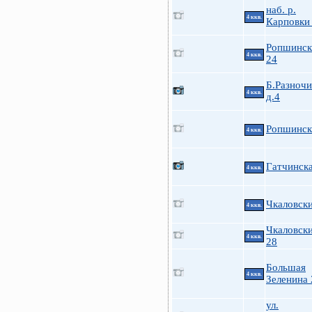
наб. р.
4 ккв.
Карповки
Ропшинска
4 ккв.
24
Б.Разноч
4 ккв.
д.4
Ропшинска
4 ккв.
Гатчинск
4 ккв.
Чкаловски
4 ккв.
Чкаловски
4 ккв.
28
Большая
4 ккв.
Зеленина 
ул.