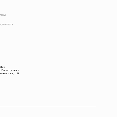
товы,
 – домофон
 Для
 Регистрация в
анием и картой