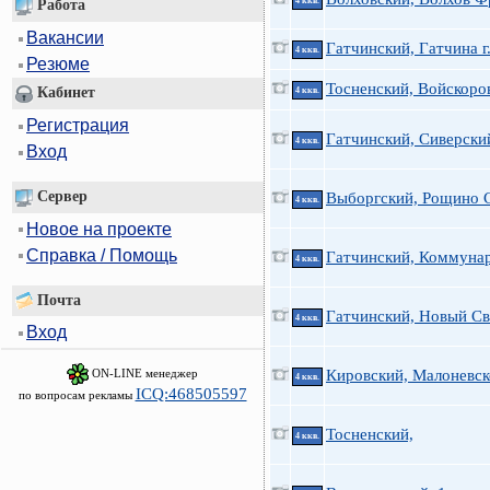
4 ккв.
Работа
Вакансии
Гатчинский, Гатчина г.
4 ккв.
Резюме
Тосненский, Войскоро
Кабинет
4 ккв.
Регистрация
Гатчинский, Сиверски
4 ккв.
Вход
Сервер
Выборгский, Рощино 
4 ккв.
Новое на проекте
Справка / Помощь
Гатчинский, Коммуна
4 ккв.
Почта
Гатчинский, Новый Св
4 ккв.
Вход
ON-LINE менеджер
Кировский, Малоневск
4 ккв.
ICQ:468505597
по вопросам рекламы
Тосненский,
4 ккв.