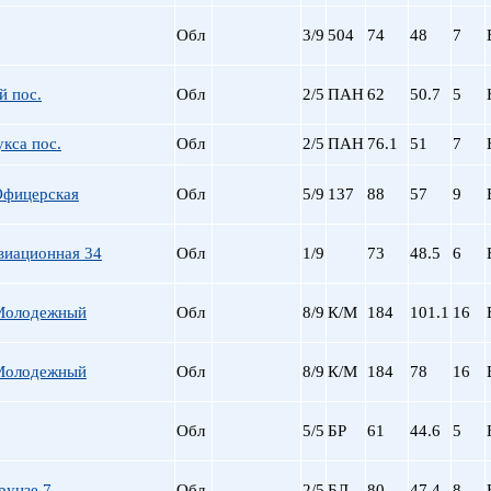
пр. Просвещения
Обл
3/9
504
74
48
7
Приморская
Пролетарская
Пушкинская
й пос.
Обл
2/5
ПАН
62
50.7
5
Рыбацкое
кса пос.
Обл
2/5
ПАН
76.1
Садовая
51
7
Сенная пл.
Офицерская
Обл
5/9
137
88
Спортивная
57
9
Старая Деревня
Технологический ин-
виационная 34
Обл
1/9
73
48.5
6
Удельная
ул. Дыбенко
Молодежный
Обл
8/9
К/М
184
101.1
16
Фрунзенская
Черная речка
Чернышевская
Молодежный
Обл
8/9
К/М
184
78
16
Чкаловская
Электросила
Обл
5/5
БР
61
44.6
5
рунзе 7
Обл
2/5
БЛ
80
47.4
8