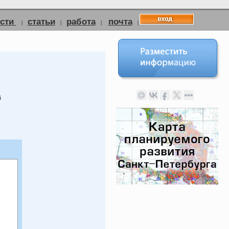
ости
статьи
работа
почта
|
|
|
|
й