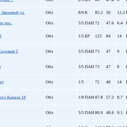
 Зверевой ул.
Обл
8/9
К
85.2
50
12.2
во пос.
Обл
5/5
ПАН
72
47.6
6.4
й
Обл
1/5
БР
125
84
14
Садовый 5
Обл
5/5
ПАН
73
47
9
р
Обл
3/5
ПАН
73
47
8
ет
Обл
1/5
72
48
14
ого Канала 18
Обл
1/9
ПАН
87.8
57.2
8.7
Обл
5/5
ПАН
80.9
48.6
9.1