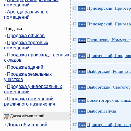
помещений
Приозерский, Приозерс
4 ккв.
Аренда различных
помещений
Приозерский, Приозерс
4 ккв.
Продажа
Продажа офисов
Гатчинский, Коммунар
4 ккв.
Продажа торговых
помещений
Продажа производственных
Приозерский, Плодово
4 ккв.
складов
Продажа зданий
Выборгский, Рощино 
4 ккв.
Продажа земельных
участков
Продажа универсальных
Выборгский, Светогор
4 ккв.
помещений
Продажа помещений
Бокситогорский, Пикал
4 ккв.
различного назначения
Выборг,Папула
4 ккв.
Доска объявлений
Доска объявлений
Приозерский, Приозер
4 ккв.