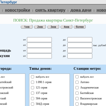
Петербург
новостройки
снять квартиру
дома дачи
нов
|
|
|
|
ПОИСК: Продажа квартиры Санкт-Петербург
от
до
от
до
тыс. рубле
ощадь
от
до
кухни
от
до
орода:
Типы домов:
Станции метро:
 все
выбрать все
выбрать все
лтейский
1.090.1 серия
Автово
островский
121 серия
Академическая
ожский
137 серия
Балтийская
ский
504 серия
Василеостровская
нский
504Д серия
Владимирская