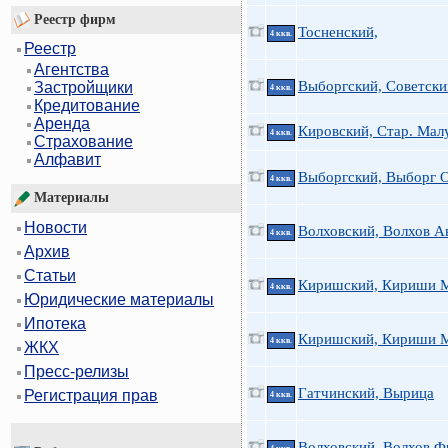
Реестр фирм
Тосненский,
4 ккв.
Реестр
Агентства
Выборгский, Советски
Застройщики
4 ккв.
Кредитование
Аренда
Кировский, Стар. Малу
4 ккв.
Страхование
Алфавит
Выборгский, Выборг 
4 ккв.
Материалы
Новости
Волховский, Волхов А
4 ккв.
Архив
Статьи
Киришский, Кириши 
4 ккв.
Юридические материалы
Ипотека
Киришский, Кириши 
4 ккв.
ЖКХ
Пресс-релизы
Гатчинский, Вырица
Регистрация прав
4 ккв.
Волховский, Волхов Ф