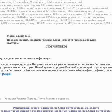
 коттедж, КР – корабль, М – монолит, К/М – кирпично-монолитный,
 индивидуальное строительство, ПН – панельный, СТ – сталинский,
старый фонд, СФК – старый фонд с кап. ремонтом, Р, С – С/У (раздельный, совмещенный),
алкон, Л (ЗЛ) – лоджия (застекленная), Б/В – без ванны, В/К – ванна на кухне, Д – душ,
прямая продажа, ХС – хорошее состояние, ВП – встречная покупка, Д/ГОТ – документы го
– свободна, СТ/ПАК – стеклопакеты, ПРИВ - приватизирована, 2СТ – двухсторонняя,
хорошее состояние, ОТД/ВХ – отдельный вход, ВХ-УЛ(ДВ) – вход с улицы (со двора),
(ДВ) – окна на улицу (двор), П/РЕМ – после ремонта, М/ДВ – металлическая дверь, ДМФ
Материалы по теме:
Продажа квартир, квартиры продажа Санкт- Петербург,продажа покупка
квартиры.
{NOTFOUNDED}
р, продажа комнат полезная информация:
 продать квартиру, то для Вас размещение информации являются совершенно бесплатными.
ртиры или комнаты которую Вы собираетесь продать Вам необходимо пройти регистрацию.
одится бесплатно. Любая поставленная квартира может быть снабжена фотографиями, опис
страция
:
Контакты
Реклама
Помощь
Почта
Реклама в изданиях
Региональный сервер недвижимости Санкт-Петербурга и Лен. области
содержит информацию о продаже покупке или аренде недвижимости в Санкт-Петербурге.