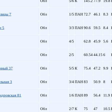
Обл
5/6
К
145.2
77.9
19.8
лицы 7
Обл
1/5
ПАН
72.7
46.1
8.3
и 5
Обл
3/3
ПАН
90.6
59.5
8.4
Обл
4/5
62.8
45.9
5.6
Обл
2/5
60.54
44.15
6
нный 37
Обл
5/5
К
75.4
47.2
9.9
льная 3
Обл
3/4
ПАН
83
50.9
8
ндровская 81
Обл
1/6
ПАН
89
56.4
11.9
Обл
2/7
К
75
47
10.5