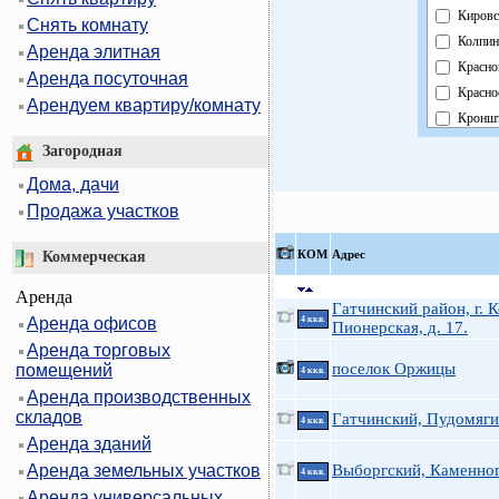
Кировс
Снять комнату
Колпин
Аренда элитная
Красно
Аренда посуточная
Красно
Арендуем квартиру/комнату
Кроншт
Курорт
Загородная
Москов
Дома, дачи
Невски
Продажа участков
Област
Павлов
КOМ
Адрес
Коммерческая
Петрог
Аренда
Петрод
Гатчинский район, г. 
Аренда офисов
4 ккв.
Примо
Пионерская, д. 17.
Аренда торговых
Пушки
поселок Оржицы
помещений
4 ккв.
Фрунзе
Аренда производственных
Центра
складов
Гатчинский, Пудомяги
4 ккв.
Аренда зданий
Аренда земельных участков
Выборгский, Каменног
4 ккв.
Аренда универсальных