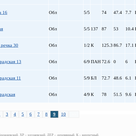
а 16
Обл
5/5
74
47.4
7.7
ая
Обл
5/5
137
87
53
10.4
 речка 30
Обл
1/2
К
125.3
86.7
17.1
радская 13
Обл
6/9
ПАН
72.6
0
6
радская 11
Обл
5/9
БЛ
72.7
48.6
6.1
радская
Обл
4/9
К
78
51.5
9.6
2
3
4
5
6
7
8
9
10
>>
брежневский, ХР – хрущевский, ДЕР – деревянный, К – кирпичный,