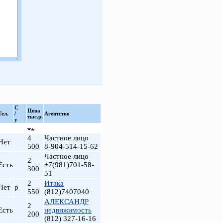
С
Цена
Тел.
/
Агентство
тыс.р.
у
4
Частное лицо
Нет
500
8-904-514-15-62
Частное лицо
2
Есть
+7(981)701-58-
300
51
2
Итака
Нет
р
550
(812)7407040
АЛЕКСАНДР
2
Есть
недвижимость
200
(812) 327-16-16