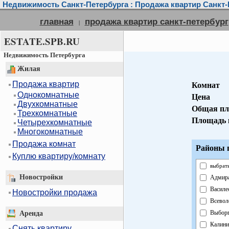
Недвижимость Санкт-Петербурга : Продажа квартир Санкт-
главная
продажа квартир санкт-петербург
|
ESTATE.SPB.RU
Недвижимость Петербурга
Жилая
Продажа квартир
Комнат
Однокомнатные
Цена
Двухкомнатные
Общая пл
Трехкомнатные
Площадь 
Четырехкомнатные
Многокомнатные
Продажа комнат
Районы г
Куплю квартиру/комнату
выбрать
Новостройки
Адмира
Василе
Новостройки продажа
Всевол
Выборг
Аренда
Калини
Снять квартиру