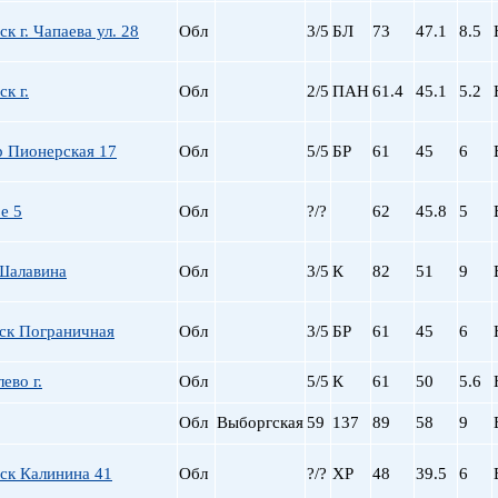
Сталинский
Маяковская
Старый фонд (СФ)
Московская
к г. Чапаева ул. 28
Обл
3/5
БЛ
73
47.1
8.5
Хрущевка
Московские ворота
Нарвская
к г.
Обл
2/5
ПАН
61.4
45.1
5.2
Невский пр.
Новочеркасская
 Пионерская 17
Обл
5/5
БР
61
45
6
Обводный Канал
Обухово
Озерки
е 5
Обл
?/?
62
45.8
5
Парк Победы
Парнас
Шалавина
Обл
3/5
К
82
51
9
Петроградская
Пионерская
ск Пограничная
Обл
3/5
БР
61
45
6
пл. Ал. Невского
пл. Восстания
ево г.
Обл
5/5
К
61
50
5.6
пл. Ленина
пл. Мужества
Обл
Выборгская
59
137
89
58
9
Политехническая
пр. Большевиков
ск Калинина 41
Обл
?/?
ХР
48
39.5
6
пр. Ветеранов