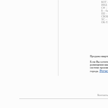
КОТ –
ИНД –
СФ – 
Б – б
ПП – 
СВОБ 
ХС – 
ОК-УЛ
Продажа кварти
Если Вы хотите
размещения ква
системе произв
Реги
города.
Контакты