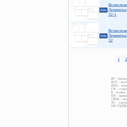
Всеволожс
Ленинград
4 ккв.
32-1
Всеволож
Ленинград
4 ккв.
32
1
БР – брежн
КОТ – котт
ИНД – инди
СФ – стары
Б – балкон,
ПП – пряма
СВОБ – сво
ХС – хорош
ОК-УЛ(ДВ) 