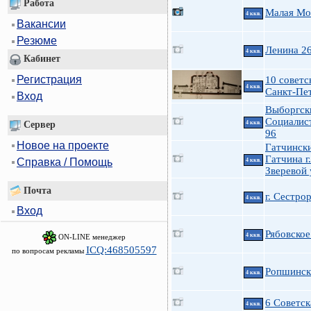
Работа
Малая Мо
4 ккв.
Вакансии
Резюме
Ленина 2
4 ккв.
Кабинет
Регистрация
10 советск
4 ккв.
Санкт-Пе
Вход
Выборгск
Социалис
Сервер
4 ккв.
96
Новое на проекте
Гатчинск
Гатчина г.
Справка / Помощь
4 ккв.
Зверевой 
Почта
г. Сестро
4 ккв.
Вход
Рябовское
4 ккв.
ON-LINE менеджер
ICQ:468505597
по вопросам рекламы
Ропшинска
4 ккв.
6 Советск
4 ккв.