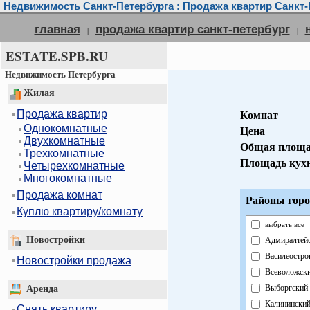
Недвижимость Санкт-Петербурга : Продажа квартир Санкт-
главная
продажа квартир санкт-петербург
|
|
ESTATE.SPB.RU
Недвижимость Петербурга
Жилая
Продажа квартир
Комнат
Однокомнатные
Цена
Двухкомнатные
Общая площа
Трехкомнатные
Площадь кух
Четырехкомнатные
Многокомнатные
Продажа комнат
Районы горо
Куплю квартиру/комнату
выбрать все
Новостройки
Адмиралтей
Василеостро
Новостройки продажа
Всеволожск
Выборгский
Аренда
Калинински
Снять квартиру