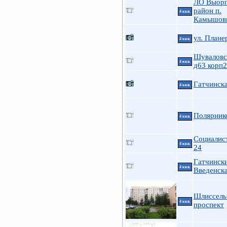
ЛО Выорг
район п.
4 ккв.
Камышов
ул. Плане
4 ккв.
Шуваловс
4 ккв.
д63 корп2
Гатчинск
4 ккв.
Полярник
4 ккв.
Социалис
4 ккв.
24
Гатчинск
4 ккв.
Введенск
Шлиссель
4 ккв.
проспект