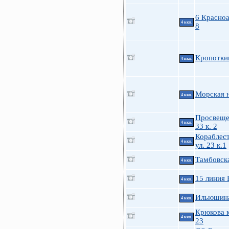
6 Красно
4 ккв.
8
Кропотки
4 ккв.
Морская н
4 ккв.
Просвеще
4 ккв.
33 к. 2
Кораблес
4 ккв.
ул. 23 к.1
Тамбовска
4 ккв.
15 линия 
4 ккв.
Ильюшина
4 ккв.
Крюкова к
4 ккв.
23