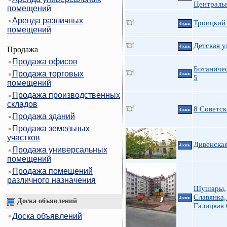
Централь
помещений
Аренда различных
Троицкий 
4 ккв.
помещений
Детская у
4 ккв.
Продажа
Продажа офисов
Ботаничес
Продажа торговых
4 ккв.
5
помещений
Продажа производственных
складов
8 Советск
4 ккв.
Продажа зданий
Продажа земельных
участков
Дивенская
4 ккв.
Продажа универсальных
помещений
Продажа помещений
различного назначения
Шушары,
Славянка,
4 ккв.
Доска объявлений
Галицкая 
Доска объявлений