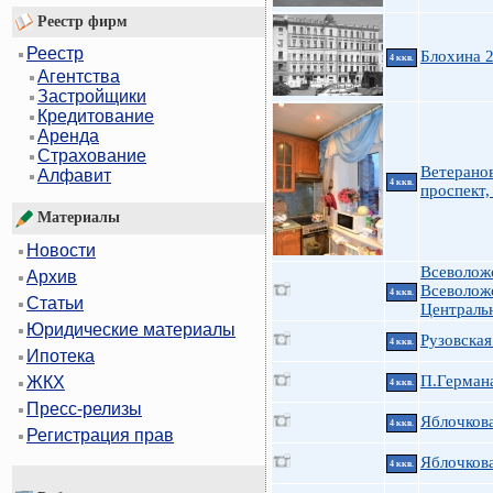
Реестр фирм
Реестр
Блохина 
4 ккв.
Агентства
Застройщики
Кредитование
Аренда
Страхование
Ветерано
Алфавит
4 ккв.
проспект,
Материалы
Новости
Всеволож
Архив
Всеволож
4 ккв.
Статьи
Централь
Юридические материалы
Рузовская
4 ккв.
Ипотека
П.Германа
ЖКХ
4 ккв.
Пресс-релизы
Яблочкова
4 ккв.
Регистрация прав
Яблочкова
4 ккв.