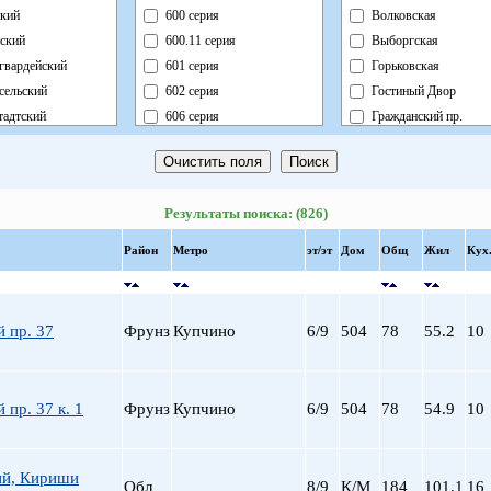
кий
600 серия
Волковская
ский
600.11 серия
Выборгская
гвардейский
601 серия
Горьковская
сельский
602 серия
Гостиный Двор
адтский
606 серия
Гражданский пр.
ный
Блочный
Девяткино
ский
Брежневка
Достоевская
й
Деревянный
Елизаровская
Результаты поиска: (826)
ь
Индивидуальный
Звездная
ский
Кирпично-Монолитный
Звенигородская
Район
Метро
эт/эт
Дом
Общ
Жил
Кух
радский
Кирпичный
Кировский завод
ворцовый
Корабль
Комендантский пр.
рский
Коттедж
Крестовский о-в
 пр. 37
Фрунз
Купчино
6/9
504
78
55.2
10
нский
Монолит
Купчино
нский
Немецкий
Ладожская
льный
Новый Блочный
Ленинский пр.
 пр. 37 к. 1
Фрунз
Купчино
6/9
504
78
54.9
10
Панельный
Лесная
Реконструкция
Лиговский пр.
Ст.Фонд Кап.Рем.
Ломоносовская
й, Кириши
Обл
8/9
К/М
184
101.1
16