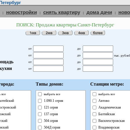
Петербург
новостройки
снять квартиру
дома дачи
нов
|
|
|
|
ПОИСК: Продажа квартиры Санкт-Петербург
от
до
от
до
тыс. рубле
ощадь
от
до
кухни
от
до
орода:
Типы домов:
Станции метро:
 все
выбрать все
выбрать все
лтейский
1.090.1 серия
Автово
островский
121 серия
Академическая
ожский
137 серия
Балтийская
ский
504 серия
Василеостровская
нский
504Д серия
Владимирская