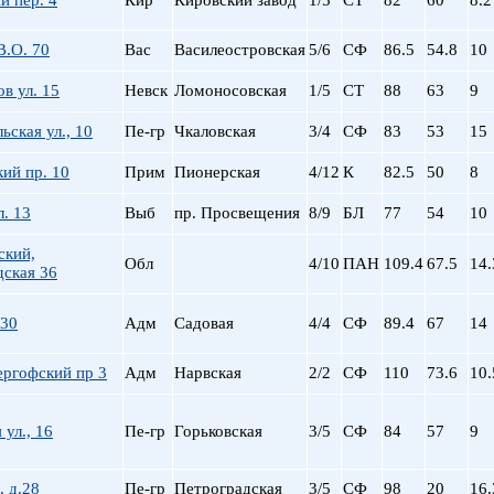
й пер. 4
Кир
Кировский завод
1/5
СТ
82
60
8.2
пр. Просвещения
Приморская
В.О. 70
Вас
Василеостровская
5/6
СФ
86.5
54.8
10
Пролетарская
в ул. 15
Невск
Ломоносовская
1/5
СТ
88
63
9
Пушкинская
Рыбацкое
ьская ул., 10
Пе-гр
Чкаловская
3/4
СФ
83
53
15
Садовая
Сенная пл.
ий пр. 10
Прим
Пионерская
4/12
К
82.5
50
8
Спортивная
л. 13
Выб
пр. Просвещения
8/9
БЛ
77
54
10
Старая Деревня
Технологический ин-
ский,
Обл
4/10
ПАН
109.4
67.5
14.
Удельная
дская 36
ул. Дыбенко
Фрунзенская
 30
Адм
Садовая
4/4
СФ
89.4
67
14
Черная речка
ергофский пр 3
Адм
Нарвская
2/2
СФ
Чернышевская
110
73.6
10.
Чкаловская
Электросила
 ул., 16
Пе-гр
Горьковская
3/5
СФ
84
57
9
, д.28
Пе-гр
Петроградская
3/5
СФ
98
20
16.