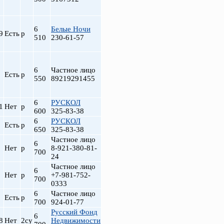
6
Белые Ночи
9
Есть
р
510
230-61-57
6
Частное лицо
Есть
р
550
89219291455
6
РУСКОЛ
1
Нет
р
600
325-83-38
6
РУСКОЛ
Есть
р
650
325-83-38
Частное лицо
6
Нет
р
8-921-380-81-
700
24
Частное лицо
6
Нет
р
+7-981-752-
700
0333
6
Частное лицо
Есть
р
700
924-01-77
Русский Фонд
6
8
Нет
2су
Недвижимости