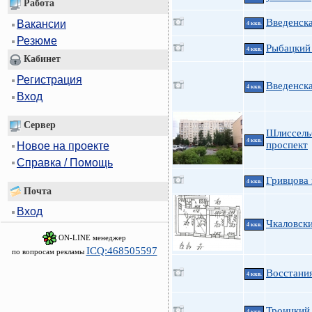
Работа
Введенска
Вакансии
4 ккв.
Резюме
Рыбацкий 
4 ккв.
Кабинет
Регистрация
Введенск
4 ккв.
Вход
Сервер
Шлиссель
4 ккв.
проспект
Новое на проекте
Справка / Помощь
Гривцова 
4 ккв.
Почта
Вход
Чкаловски
4 ккв.
ON-LINE менеджер
ICQ:468505597
по вопросам рекламы
Восстания
4 ккв.
Троицкий 
4 ккв.