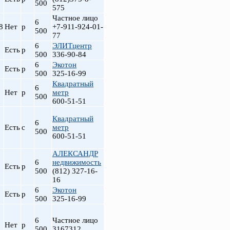
500
575
Частное лицо
6
8
Нет
р
+7-911-924-01-
500
77
6
ЭЛИТцентр
Есть
р
500
336-90-84
6
Экотон
Есть
р
500
325-16-99
Квадратный
6
Нет
р
метр
500
600-51-51
Квадратный
6
Есть
с
метр
500
600-51-51
АЛЕКСАНДР
6
недвижимость
Есть
р
500
(812) 327-16-
16
6
Экотон
Есть
р
500
325-16-99
6
Частное лицо
Нет
р
500
3167312