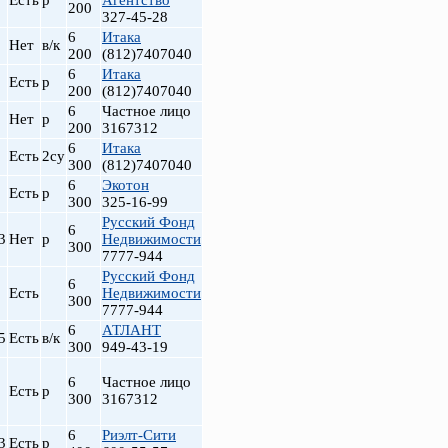
Есть
р
Агентство
200
327-45-28
6
Итака
Нет
в/к
200
(812)7407040
6
Итака
Есть
р
200
(812)7407040
6
Частное лицо
Нет
р
200
3167312
6
Итака
Есть
2су
300
(812)7407040
6
Экотон
Есть
р
300
325-16-99
Русский Фонд
т
6
3
Нет
р
Недвижимости
300
7777-944
Русский Фонд
6
Есть
Недвижимости
300
7777-944
6
АТЛАНТ
5
Есть
в/к
300
949-43-19
6
Частное лицо
Есть
р
300
3167312
6
Риэлт-Сити
3
Есть
р