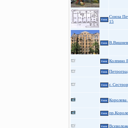
Союза Печ
4 ккв.
15
В.Вишневс
4 ккв.
Колпино Р
4 ккв.
Петроград
4 ккв.
г. Сестро
4 ккв.
Королева
4 ккв.
пр.Короле
4 ккв.
Всеволожс
4 ккв.