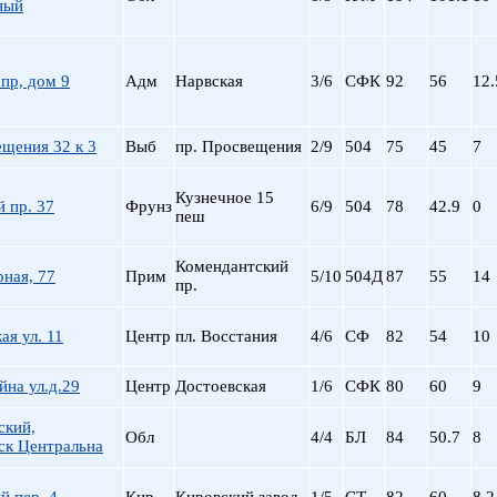
Сталинский
Маяковская
ный
Старый фонд (СФ)
Московская
Хрущевка
Московские ворота
пр, дом 9
Адм
Нарвская
3/6
СФК
Нарвская
92
56
12.
Невский пр.
Новочеркасская
щения 32 к 3
Выб
пр. Просвещения
2/9
504
75
45
7
Обводный Канал
Обухово
Кузнечное 15
 пр. 37
Фрунз
6/9
504
78
42.9
0
Озерки
пеш
Парк Победы
Парнас
Комендантский
рная, 77
Прим
5/10
504Д
87
55
14
пр.
Петроградская
Пионерская
я ул. 11
Центр
пл. Восстания
4/6
СФ
пл. Ал. Невского
82
54
10
пл. Восстания
на ул.д.29
Центр
Достоевская
1/6
СФК
80
60
9
пл. Ленина
пл. Мужества
ский,
Обл
4/4
БЛ
84
50.7
8
Политехническая
ск Центральна
пр. Большевиков
пр. Ветеранов