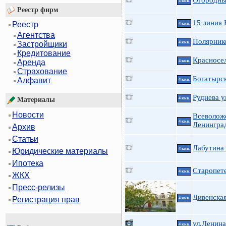
Огородны
4 ккв.
Реестр фирм
15 линия 
Реестр
4 ккв.
Агентства
Полярнико
4 ккв.
Застройщики
Кредитование
Красносел
Аренда
4 ккв.
Страхование
Богатырск
Алфавит
4 ккв.
Руднева у
4 ккв.
Материалы
Новости
Всеволож
4 ккв.
Ленингра
Архив
Статьи
Лабутина
4 ккв.
Юридические материалы
Ипотека
Старопет
4 ккв.
ЖКХ
Пресс-релизы
Дивенская
Регистрация прав
4 ккв.
ул.Ленина
4 ккв.