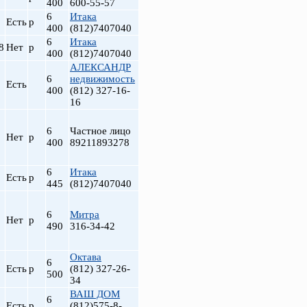
400
600-55-57
6
Итака
Есть
р
400
(812)7407040
6
Итака
8
Нет
р
400
(812)7407040
АЛЕКСАНДР
6
недвижимость
Есть
400
(812) 327-16-
16
6
Частное лицо
Нет
р
400
89211893278
6
Итака
Есть
р
445
(812)7407040
6
Митра
Нет
р
490
316-34-42
Октава
6
Есть
р
(812) 327-26-
500
34
ВАШ ДОМ
6
Есть
р
(812)575-8-