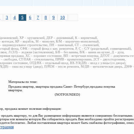
2
3
4
5
6
7
8
9
10
>>
брежневский, ХР – хрущевский, ДЕР – деревянный, К – кирпичный,
 коттедж, КР – корабль, М – монолит, К/М – кирпично-монолитный,
 индивидуальное строительство, ПН – панельный, СТ – сталинский,
старый фонд, СФК – старый фонд с кап. ремонтом, Р, С – С/У (раздельный, совмещенный),
алкон, Л (ЗЛ) – лоджия (застекленная), Б/В – без ванны, В/К – ванна на кухне, Д – душ,
прямая продажа, ХС – хорошее состояние, ВП – встречная покупка, Д/ГОТ – документы го
– свободна, СТ/ПАК – стеклопакеты, ПРИВ - приватизирована, 2СТ – двухсторонняя,
хорошее состояние, ОТД/ВХ – отдельный вход, ВХ-УЛ(ДВ) – вход с улицы (со двора),
(ДВ) – окна на улицу (двор), П/РЕМ – после ремонта, М/ДВ – металлическая дверь, ДМФ
Материалы по теме:
Продажа квартир, квартиры продажа Санкт- Петербург,продажа покупка
квартиры.
{NOTFOUNDED}
р, продажа комнат полезная информация:
 продать квартиру, то для Вас размещение информации являются совершенно бесплатными.
ртиры или комнаты которую Вы собираетесь продать Вам необходимо пройти регистрацию.
одится бесплатно. Любая поставленная квартира может быть снабжена фотографиями, опис
страция