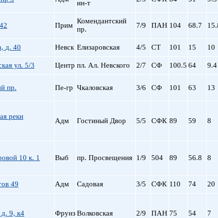
ин-т
Комендантский
 42
Прим
7/9
ПАН
104
68.7
15.
пр.
, д. 40
Невск
Елизаровская
4/5
СТ
101
15
10
кая ул. 5/3
Центр
пл. Ал. Невского
2/7
СФ
100.5
64
9.4
й пр.
Пе-гр
Чкаловская
3/6
СФ
101
63
13
ая реки
Адм
Гостиный Двор
5/5
СФК
89
59
8
овой 10 к. 1
Выб
пр. Просвещения
1/9
504
89
56.8
8
тов 49
Адм
Садовая
3/5
СФК
110
74
20
 д. 9, к4
Фрунз
Волковская
2/9
ПАН
75
54
7