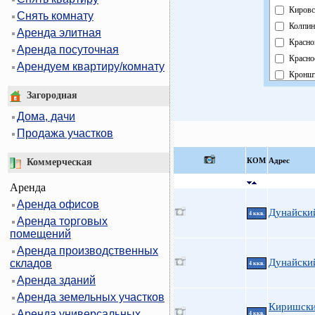
Кировс
Снять комнату
Колпин
Аренда элитная
Красно
Аренда посуточная
Красно
Арендуем квартиру/комнату
Кроншт
Курорт
Загородная
Москов
Дома, дачи
Невски
Продажа участков
Област
Павлов
КOМ
Адрес
Коммерческая
Петрог
Аренда
Петрод
Аренда офисов
Примо
Дунайский
4 ккв.
Аренда торговых
Пушки
помещений
Фрунзе
Аренда производственных
Центра
Дунайский
складов
4 ккв.
Аренда зданий
Аренда земельных участков
Киришски
Аренда универсальных
4 ккв.