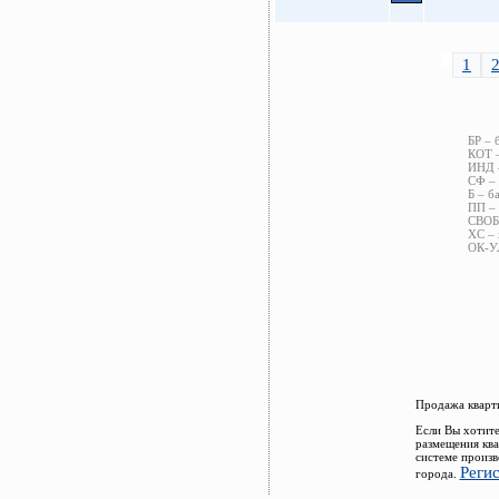
1
БР – 
КОТ –
ИНД –
СФ – 
Б – б
ПП – 
СВОБ 
ХС – 
ОК-УЛ
Продажа кварти
Если Вы хотите
размещения ква
системе произв
Реги
города.