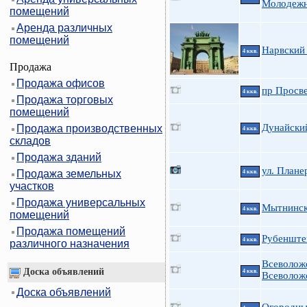
Молодеж
помещений
Аренда различных
помещений
Нарвский 
4 ккв.
Продажа
Продажа офисов
пр Просве
4 ккв.
Продажа торговых
помещений
Дунайский
Продажа производственных
4 ккв.
складов
Продажа зданий
ул. Плане
Продажа земельных
4 ккв.
участков
Продажа универсальных
Мытнинска
4 ккв.
помещений
Продажа помещений
Рубенштей
4 ккв.
различного назначения
Всеволож
Доска объявлений
4 ккв.
Всеволож
Доска объявлений