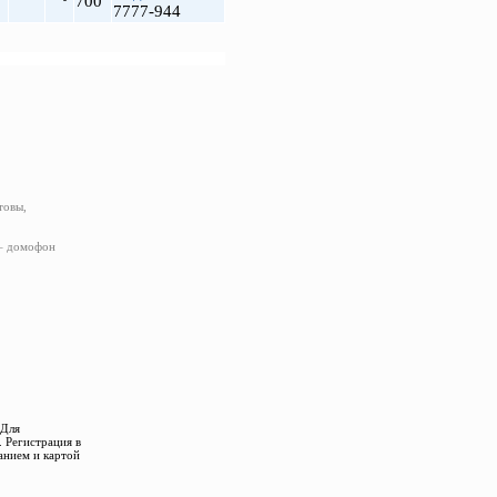
700
7777-944
товы,
 – домофон
 Для
 Регистрация в
анием и картой