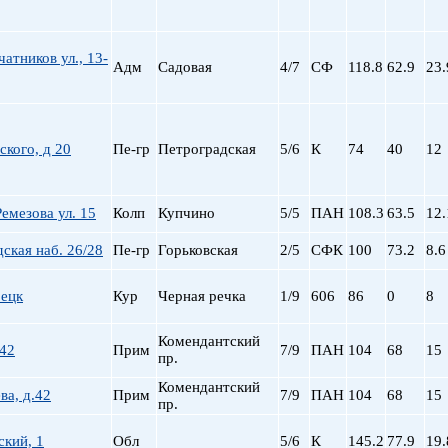
атников ул., 13-
Адм
Садовая
4/7
СФ
118.8
62.9
23.
кого, д 20
Пе-гр
Петроградская
5/6
К
74
40
12
емезова ул. 15
Колп
Купчино
5/5
ПАН
108.3
63.5
12.
ская наб. 26/28
Пе-гр
Горьковская
2/5
СФК
100
73.2
8.6
рецк
Кур
Черная речка
1/9
606
86
0
8
Комендантский
 42
Прим
7/9
ПАН
104
68
15
пр.
Комендантский
ва, д.42
Прим
7/9
ПАН
104
68
15
пр.
кий, 1
Обл
5/6
К
145.2
77.9
19.