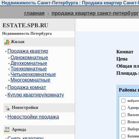
Недвижимость Санкт-Петербурга : Продажа квартир Санкт-
главная
продажа квартир санкт-петербург
|
ESTATE.SPB.RU
Недвижимость Петербурга
Жилая
Продажа квартир
Комнат
Однокомнатные
Цена
Двухкомнатные
Общая пл
Трехкомнатные
Площадь 
Четырехкомнатные
Многокомнатные
Продажа комнат
Районы г
Куплю квартиру/комнату
выбрать
Новостройки
Адмира
Василе
Новостройки продажа
Всевол
Выборг
Аренда
Калини
Снять квартиру