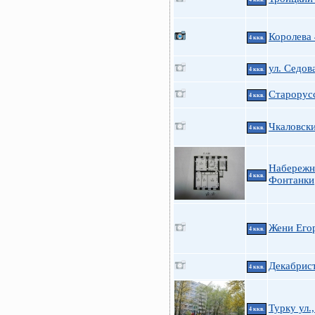
Королева
4 ккв.
ул. Седова
4 ккв.
Старорусс
4 ккв.
Чкаловски
4 ккв.
Набережн
4 ккв.
Фонтанки
Жени Егор
4 ккв.
Декабрис
4 ккв.
Турку ул.,
4 ккв.