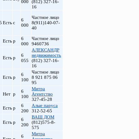
000
(812) 327-16-
16
Частное лицо
6
5
Есть
с
8(911)140-07-
000
40
6
Частное лицо
Есть
р
000
9460736
АЛЕКСАНДР
6
недвижимость
Есть
р
055
(812) 327-16-
16
Частное лицо
6
Есть
р
8 921 875 06
100
95
Митра
6
Нет
р
Агентство
100
327-45-28
6
Алые паруса
Есть
р
200
312-52-65
ВАШ ДОМ
6
Есть
р
(812)575-8-
200
575
Митра
6