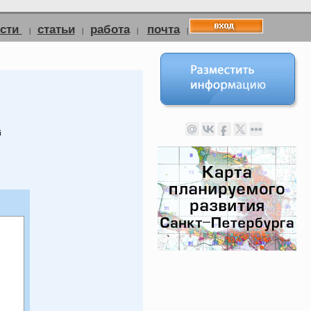
ости
статьи
работа
почта
|
|
|
|
й