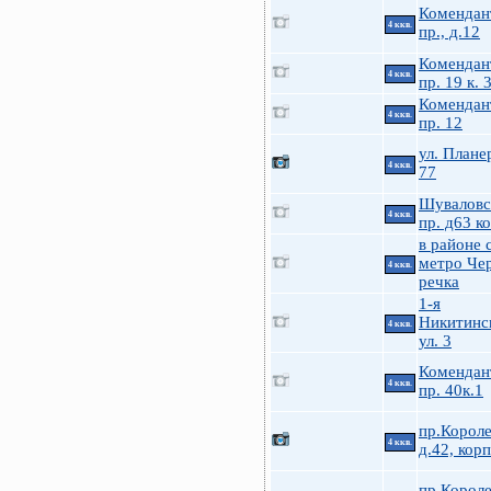
Комендан
4 ккв.
пр., д.12
Комендан
4 ккв.
пр. 19 к. 
Комендан
4 ккв.
пр. 12
ул. Плане
4 ккв.
77
Шуваловс
4 ккв.
пр. д63 к
в районе с
метро Че
4 ккв.
речка
1-я
Никитинс
4 ккв.
ул. 3
Комендан
4 ккв.
пр. 40к.1
пр.Короле
4 ккв.
д.42, корп
пр.Короле