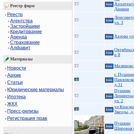
Архитект
4 ккв.
Реестр фирм
Данини
Реестр
Ленсовет
Агентства
4 ккв.
ул. 3
Застройщики
Кредитование
Хазова ул
Аренда
4 ккв.
Страхование
Алфавит
Октябрьск
4 ккв.
р 8
Материалы
Малиновс
4 ккв.
Новости
г. Пушкин
Архив
Павловско
4 ккв.
Статьи
д.31
Юридические материалы
Пушкин
Ленингра
Ипотека
4 ккв.
ул. 2
ЖКХ
ул Красн
4 ккв.
Пресс-релизы
Звезды, д
Регистрация прав
Пушкин
4 ккв.
Широкая