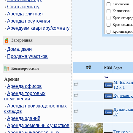
Кировский
Снять комнату
Колпинский
Аренда элитная
Красногвард
Аренда посуточная
Красносельск
Арендуем квартиру/комнату
Кронштадтск
Курортный
Загородная
Московский
Дома, дачи
Невский
Продажа участков
Область
Павловский
КOМ
Адрес
Коммерческая
Петроградск
Аренда
Петродворцо
М. Балкан
Аренда офисов
4 ккв.
Приморский
12 к.1
Аренда торговых
Пушкинский
Курская у
4 ккв.
помещений
Фрунзенский
Аренда производственных
Центральный
Дунайский
складов
4 ккв.
37
Аренда зданий
Аренда земельных участков
Турку ул.,
Аренда универсальных