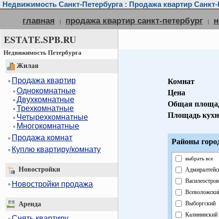
Недвижимость Санкт-Петербурга : Продажа квартир Санкт-
главная
продажа квартир санкт-петербург
н
|
|
ESTATE.SPB.RU
Недвижимость Петербурга
Жилая
Продажа квартир
Комнат
Однокомнатные
Цена
Двухкомнатные
Общая площа
Трехкомнатные
Площадь кух
Четырехкомнатные
Многокомнатные
Продажа комнат
Районы горо
Куплю квартиру/комнату
выбрать все
Новостройки
Адмиралтейс
Василеостров
Новостройки продажа
Всеволожски
Выборгский
Аренда
Калининский
Снять квартиру