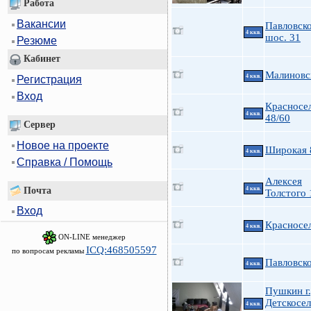
Работа
Вакансии
Павловск
4 ккв.
шос. 31
Резюме
Кабинет
Малиновс
4 ккв.
Регистрация
Вход
Красносе
4 ккв.
48/60
Сервер
Новое на проекте
Широкая 
4 ккв.
Справка / Помощь
Алексея
Почта
4 ккв.
Толстого 
Вход
Красносе
4 ккв.
ON-LINE менеджер
ICQ:468505597
по вопросам рекламы
Павловско
4 ккв.
Пушкин г.
Детскосе
4 ккв.