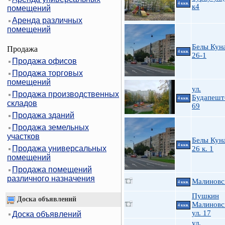
4 ккв.
к4
помещений
Аренда различных
помещений
Белы Куна
Продажа
4 ккв.
26-1
Продажа офисов
Продажа торговых
помещений
ул.
Продажа производственных
Будапешт
4 ккв.
складов
69
Продажа зданий
Продажа земельных
участков
Белы Куна
4 ккв.
Продажа универсальных
26 к. 1
помещений
Продажа помещений
различного назначения
Малиновс
4 ккв.
Пушкин
Доска объявлений
Малиновс
4 ккв.
ул. 17
Доска объявлений
ул.