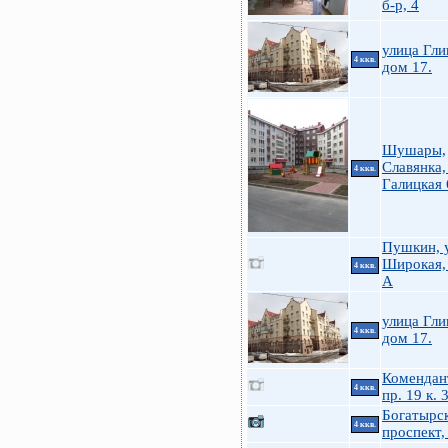
б-р, 4
улица Гли
4 ккв.
дом 17.
Шушары,
Славянка,
4 ккв.
Галицкая 
Пушкин, у
Широкая,
4 ккв.
А
улица Гли
4 ккв.
дом 17.
Комендан
4 ккв.
пр. 19 к. 
Богатырс
4 ккв.
проспект,