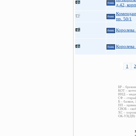
4 ккв.
д.42, корп
Комендан
4 ккв.
пр. 50/1
Королева
4 ккв.
Королева
4 ккв.
1
БР – брежне
КОТ – котте
ИНД – индив
СФ – старый
Б – балкон, 
ПП – прямая
СВОБ – своб
ХС – хороше
ОК-УЛ(ДВ) –