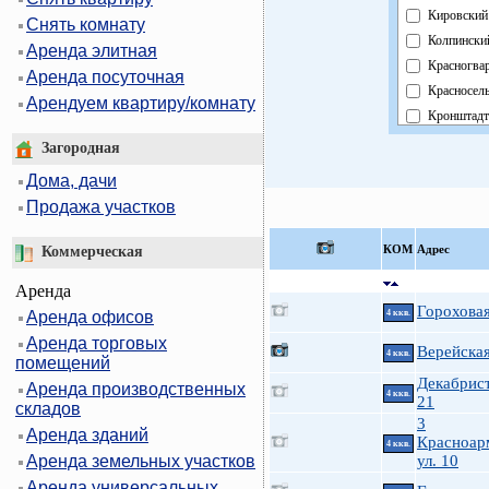
Кировский
Снять комнату
Колпински
Аренда элитная
Красногва
Аренда посуточная
Красносел
Арендуем квартиру/комнату
Кронштадт
Курортный
Загородная
Московски
Дома, дачи
Невский
Продажа участков
Область
Павловски
КOМ
Адрес
Коммерческая
Петроград
Аренда
Петродвор
Гороховая
Аренда офисов
4 ккв.
Приморск
Аренда торговых
Пушкинск
Верейская
4 ккв.
помещений
Фрунзенск
Декабрист
Аренда производственных
Центральн
4 ккв.
21
складов
3
Аренда зданий
Красноар
4 ккв.
Аренда земельных участков
ул. 10
Аренда универсальных