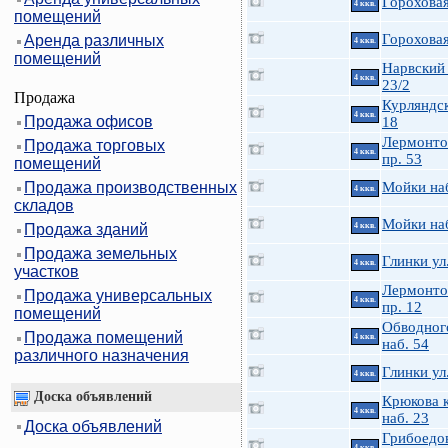
Гороховая
4 ккв.
помещений
Гороховая
Аренда различных
4 ккв.
помещений
Нарвский 
4 ккв.
23/2
Продажа
Курляндск
4 ккв.
Продажа офисов
18
Лермонто
Продажа торговых
4 ккв.
пр. 53
помещений
Продажа производственных
Мойки на
4 ккв.
складов
Мойки на
Продажа зданий
4 ккв.
Продажа земельных
Глинки ул
4 ккв.
участков
Лермонто
Продажа универсальных
4 ккв.
пр. 12
помещений
Обводного
Продажа помещений
4 ккв.
наб. 54
различного назначения
Глинки ул
4 ккв.
Доска объявлений
Крюкова к
4 ккв.
наб. 23
Доска объявлений
Грибоедов
4 ккв.