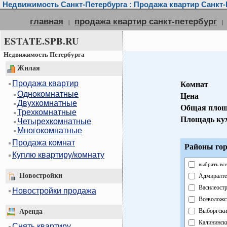
Недвижимость Санкт-Петербурга : Продажа квартир Санкт-
главная
продажа квартир санкт-петербург
|
|
ESTATE.SPB.RU
Недвижимость Петербурга
Жилая
Продажа квартир
Комнат
Однокомнатные
Цена
Двухкомнатные
Общая площ
Трехкомнатные
Площадь ку
Четырехкомнатные
Многокомнатные
Продажа комнат
Районы гор
Куплю квартиру/комнату
выбрать вс
Новостройки
Адмиралте
Василеост
Новостройки продажа
Всеволожс
Выборгски
Аренда
Калининск
Снять квартиру