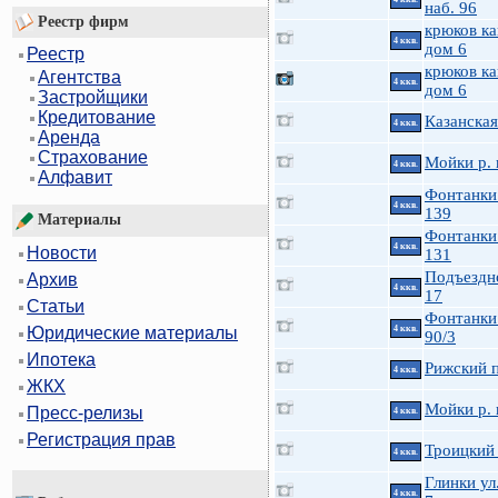
наб. 96
Реестр фирм
крюков ка
4 ккв.
дом 6
Реестр
крюков ка
Агентства
4 ккв.
дом 6
Застройщики
Кредитование
Казанская
4 ккв.
Аренда
Страхование
Мойки р. 
4 ккв.
Алфавит
Фонтанки 
4 ккв.
139
Материалы
Фонтанки 
4 ккв.
Новости
131
Подъездн
Архив
4 ккв.
17
Статьи
Фонтанки 
4 ккв.
Юридические материалы
90/3
Ипотека
Рижский п
4 ккв.
ЖКХ
Мойки р. 
Пресс-релизы
4 ккв.
Регистрация прав
Троицкий 
4 ккв.
Глинки ул.
4 ккв.