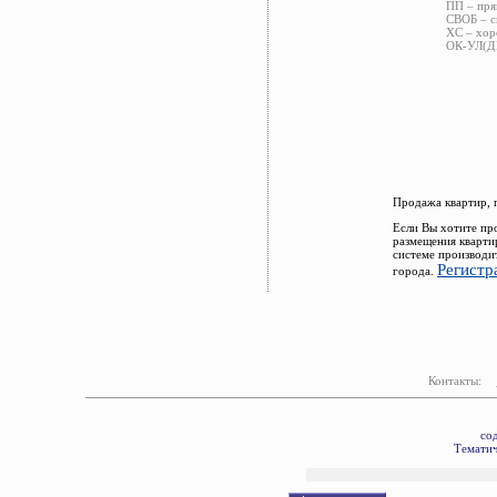
ПП – пря
СВОБ – с
ХС – хор
ОК-УЛ(ДВ
Продажа квартир, 
Если Вы хотите пр
размещения кварти
системе производи
Регистр
города.
Контакты:
со
Тематич