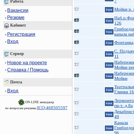
7
Работа
Мойки р. 
Вакансии
4 ккв.
Резюме
Наб.р.Фо
4 ккв.
126
Кабинет
Грибоедо
4 ккв.
Регистрация
канала наб
Вход
Фонтанка
4 ккв.
С. Подъя
Сервер
4 ккв.
11
Набережн
Новое на проекте
4 ккв.
Мойки рек
Справка / Помощь
Набережн
4 ккв.
Мойки
Почта
Театральн
Вход
4 ккв.
Глинки 16
Лермонто
ON-LINE менеджер
4 ккв.
пр-т. д.8а
ICQ:468505597
по вопросам рекламы
Декабрист
4 ккв.
49
Канала
Грибоедов
4 ккв.
96