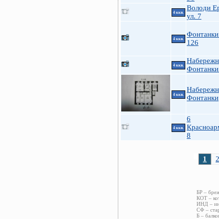
Володи Е
4 ккв.
ул. 7
Фонтанки 
4 ккв.
126
Набережн
4 ккв.
Фонтанки
Набережн
4 ккв.
Фонтанки
6
Красноар
4 ккв.
8
1
БР – бре
КОТ – ко
ИНД – ин
СФ – ста
Б – балко