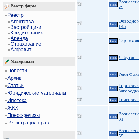
Вознесенс
4 ккв.
Реестр фирм
29
Реестр
Обводног
Агентства
4 ккв.
145
Застройщики
Кредитование
Аренда
Серпухов
4 ккв.
Страхование
Алфавит
Лабутина
4 ккв.
Материалы
Новости
Реки Фон
4 ккв.
Архив
Статьи
Гороховая
4 ккв.
Загородн
Юридические материалы
Гривцова 
Ипотека
4 ккв.
ЖКХ
Вознесенс
Пресс-релизы
4 ккв.
31
Регистрация прав
Вознесенс
4 ккв.
55