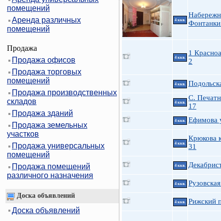
помещений
Набережн
Аренда различных
4 ккв.
Фонтанки 
помещений
Продажа
1 Красно
4 ккв.
Продажа офисов
2
Продажа торговых
помещений
Подольска
4 ккв.
Продажа производственных
С. Печатн
складов
4 ккв.
17
Продажа зданий
Ефимова у
4 ккв.
Продажа земельных
участков
Крюкова к
4 ккв.
Продажа универсальных
31
помещений
Декабрис
Продажа помещений
4 ккв.
различного назначения
Рузовская
4 ккв.
Доска объявлений
Рижский п
4 ккв.
Доска объявлений