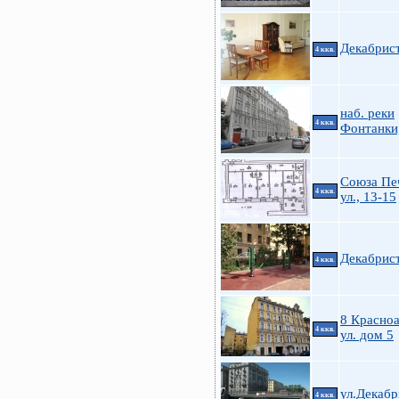
Декабрис
4 ккв.
наб. реки
4 ккв.
Фонтанки
Союза Пе
4 ккв.
ул., 13-15
Декабрист
4 ккв.
8 Красно
4 ккв.
ул. дом 5
ул.Декабр
4 ккв.