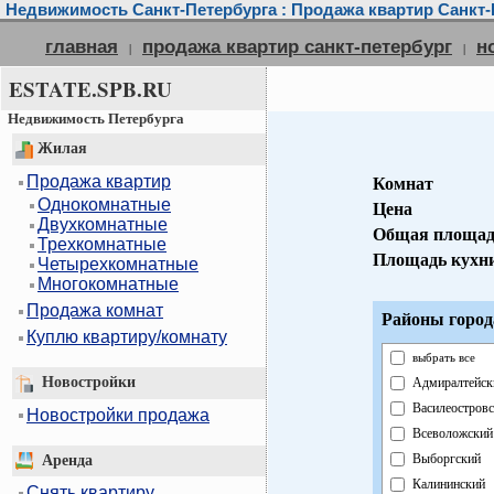
Недвижимость Санкт-Петербурга : Продажа квартир Санкт-
главная
продажа квартир санкт-петербург
н
|
|
ESTATE.SPB.RU
Недвижимость Петербурга
Жилая
Продажа квартир
Комнат
Однокомнатные
Цена
Двухкомнатные
Общая площад
Трехкомнатные
Площадь кухн
Четырехкомнатные
Многокомнатные
Продажа комнат
Районы город
Куплю квартиру/комнату
выбрать все
Новостройки
Адмиралтейск
Василеостров
Новостройки продажа
Всеволожский
Выборгский
Аренда
Калининский
Снять квартиру