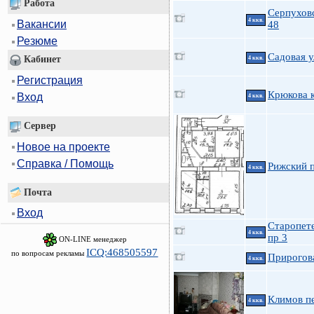
Работа
Серпуховс
4 ккв.
Вакансии
48
Резюме
Садовая у
Кабинет
4 ккв.
Регистрация
Крюкова к
Вход
4 ккв.
Сервер
Новое на проекте
Справка / Помощь
Рижский п
4 ккв.
Почта
Вход
Старопет
4 ккв.
пр 3
ON-LINE менеджер
ICQ:468505597
по вопросам рекламы
Прирогова
4 ккв.
Климов пе
4 ккв.