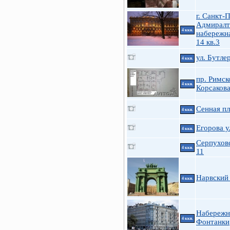
г. Санкт-
Адмиралт
4 ккв.
набережна
14 кв.3
ул. Бутле
4 ккв.
пр. Римск
4 ккв.
Корсаков
Сенная пл
4 ккв.
Егорова у
4 ккв.
Серпуховс
4 ккв.
11
Нарвский 
4 ккв.
Набережн
4 ккв.
Фонтанки