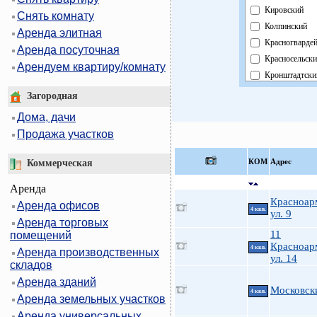
Кировский
Снять комнату
Колпинский
Аренда элитная
Красногварде
Аренда посуточная
Красносельск
Арендуем квартиру/комнату
Кронштадтски
Курортный
Загородная
Московский
Дома, дачи
Невский
Продажа участков
Область
Павловский
КOМ
Адрес
Коммерческая
Петроградски
Аренда
Петродворцо
Красноар
Аренда офисов
Приморский
4 ккв.
ул. 9
Аренда торговых
Пушкинский
11
помещений
Фрунзенский
Красноар
4 ккв.
Аренда производственных
Центральный
ул. 14
складов
Аренда зданий
Московски
4 ккв.
Аренда земельных участков
Аренда универсальных