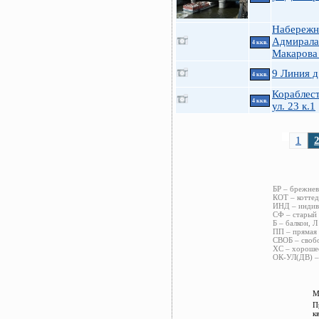
Набережн
Адмирала
4 ккв.
Макарова
9 Линия д
4 ккв.
Кораблес
4 ккв.
ул. 23 к.1
1
БР – брежнев
КОТ – коттед
ИНД – индиви
СФ – старый 
Б – балкон, Л
ПП – прямая 
СВОБ – свобо
ХС – хорошее
ОК-УЛ(ДВ) – 
М
П
к