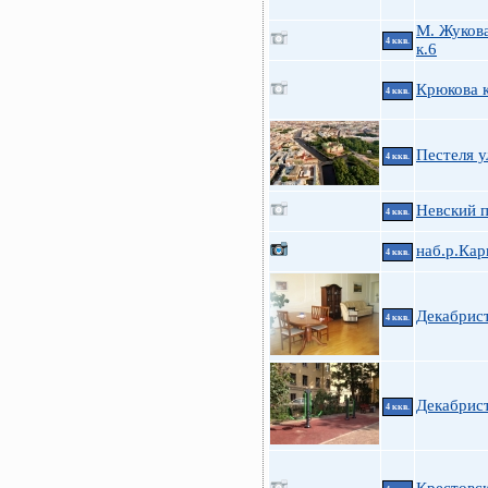
М. Жукова
4 ккв.
к.6
Крюкова к
4 ккв.
Пестеля у
4 ккв.
Невский п
4 ккв.
наб.р.Кар
4 ккв.
Декабрис
4 ккв.
Декабрист
4 ккв.