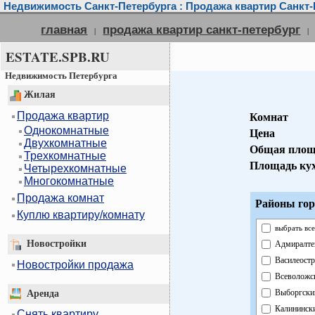
Недвижимость Санкт-Петербурга : Продажа квартир Санкт-
главная
продажа квартир санкт-петербург
|
|
ESTATE.SPB.RU
Недвижимость Петербурга
Жилая
Продажа квартир
Комнат
Однокомнатные
Цена
Двухкомнатные
Общая площ
Трехкомнатные
Площадь ку
Четырехкомнатные
Многокомнатные
Продажа комнат
Районы гор
Куплю квартиру/комнату
выбрать вс
Новостройки
Адмиралте
Василеост
Новостройки продажа
Всеволожс
Выборгски
Аренда
Калининск
Снять квартиру