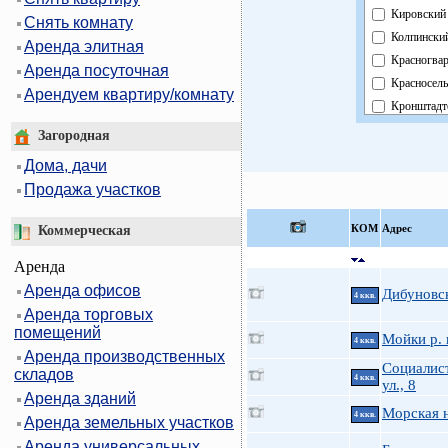
Кировский
Снять комнату
Колпински
Аренда элитная
Красногва
Аренда посуточная
Красносел
Арендуем квартиру/комнату
Кронштадт
Курортный
Загородная
Московски
Дома, дачи
Невский
Продажа участков
Область
Павловски
КOМ
Адрес
Коммерческая
Петроград
Аренда
Петродвор
Аренда офисов
Приморск
Дибуновск
4 ккв.
Аренда торговых
Пушкинск
помещений
Фрунзенск
Мойки р. 
4 ккв.
Аренда производственных
Центральн
Социалис
складов
4 ккв.
ул., 8
Аренда зданий
Морская н
4 ккв.
Аренда земельных участков
Аренда универсальных