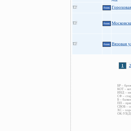
Гороховая
4 ккв.
Московски
4 ккв.
Вязовая у
4 ккв.
1
БР – бре
КОТ – ко
ИНД – ин
СФ – стар
Б – балко
ПП – пря
СВОБ – с
ХС – хор
ОК-УЛ(ДВ