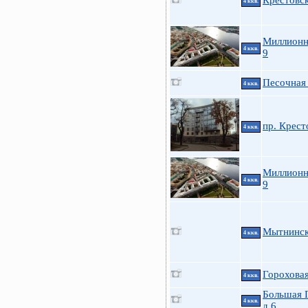
Крестовс
4 ккв.
Миллионн
4 ккв.
9
Песочная 
4 ккв.
пр. Крест
4 ккв.
Миллионн
4 ккв.
9
Мытнинска
4 ккв.
Гороховая
4 ккв.
Большая 
4 ккв.
д.6