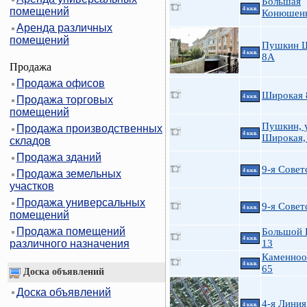
Большая
помещений
4 ккв.
Конюшенн
Аренда различных
помещений
Пушкин 
4 ккв.
8А
Продажа
Продажа офисов
Широкая 
4 ккв.
Продажа торговых
помещений
Пушкин, у
Продажа производственных
4 ккв.
Широкая,
складов
Продажа зданий
9-я Советс
4 ккв.
Продажа земельных
участков
Продажа универсальных
9-я Советс
4 ккв.
помещений
Продажа помещений
Большой П
4 ккв.
различного назначения
13
Каменноо
4 ккв.
65
Доска объявлений
Доска объявлений
4-я Линия
4 ккв.