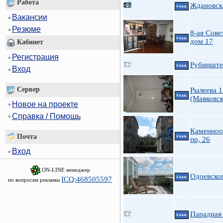
Работа
Ждановска
4 ккв.
Вакансии
Резюме
8-ая Совет
4 ккв.
дом 17
Кабинет
Регистрация
Рубинштей
4 ккв.
Вход
Сервер
Рылеева 1
4 ккв.
(Маяковск
Новое на проекте
Справка / Помощь
Каменноо
Почта
4 ккв.
пр, 26
Вход
ON-LINE менеджер
Одоевско
4 ккв.
ICQ:468505597
по вопросам рекламы
Парадная 
4 ккв.