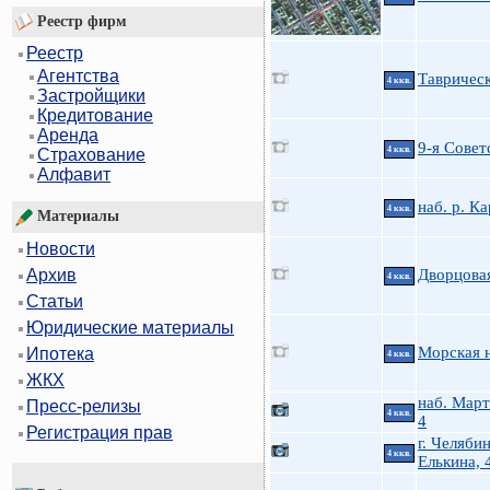
Реестр фирм
Реестр
Агентства
Таврическ
4 ккв.
Застройщики
Кредитование
Аренда
9-я Советс
4 ккв.
Страхование
Алфавит
наб. р. К
4 ккв.
Материалы
Новости
Дворцовая
Архив
4 ккв.
Статьи
Юридические материалы
Морская н
Ипотека
4 ккв.
ЖКХ
наб. Март
Пресс-релизы
4 ккв.
4
Регистрация прав
г. Челябин
4 ккв.
Елькина, 