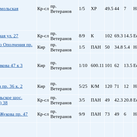
пр.
омольская
Кр-сл
1/5
ХР
49.5
44
7
Н
Ветеранов
пр.
ая ул. 27
Кр-сл
8/9
К
102
69.3
14.5
Е
Ветеранов
о Ополчения пр.
пр.
Кир
1/5
ПАН
50
34.8
5.4
Н
Ветеранов
пр.
кова 47 к 3
Кир
1/10
600.11
101
62
13.5
Е
Ветеранов
пр.
 пр. 36 к. 2
Кир
5/25
К/М
120
71
12
Н
Ветеранов
ьское шос.
пр.
Кр-сл
3/5
ПАН
49
42.3
20.8
Е
) 38
Ветеранов
пр.
Жукова пр. 47
Кр-сл
9/9
ПАН
73
49
6
Н
Ветеранов