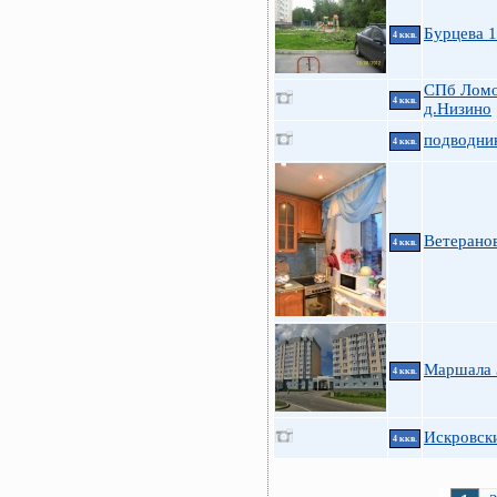
Бурцева 
4 ккв.
СПб Ломо
4 ккв.
д.Низино
подводни
4 ккв.
Ветеранов
4 ккв.
Маршала З
4 ккв.
Искровски
4 ккв.