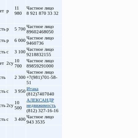
11
Частное лицо
ет
р
980
8 921 870 33 32
Частное лицо
сть
р
5 700
89602468050
Частное лицо
сть
р
6 000
9460736
Частное лицо
сть
с
3 100
9218832155
10
Частное лицо
ет
2су
700
89859291000
т
Частное лицо
сть
2 300
+7(981)701-58-
51
Итака
сть
с
3 950
(812)7407040
АЛЕКСАНДР
10
сть
2су
недвижимость
500
(812) 327-16-16
Частное лицо
сть
с
3 400
943 3535