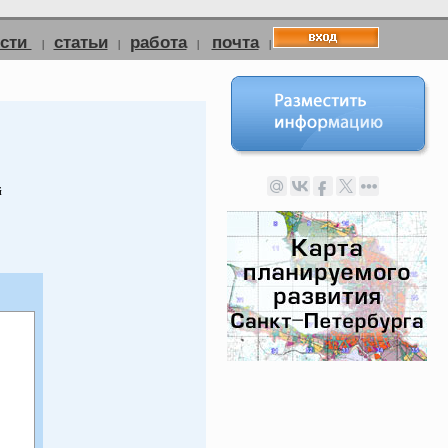
ости
статьи
работа
почта
|
|
|
|
й