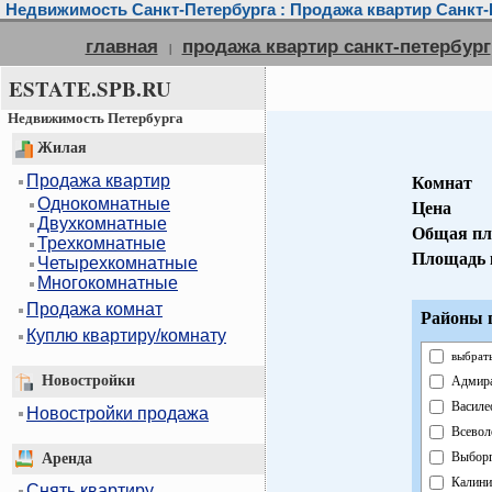
Недвижимость Санкт-Петербурга : Продажа квартир Санкт-
главная
продажа квартир санкт-петербург
|
ESTATE.SPB.RU
Недвижимость Петербурга
Жилая
Продажа квартир
Комнат
Однокомнатные
Цена
Двухкомнатные
Общая пл
Трехкомнатные
Площадь 
Четырехкомнатные
Многокомнатные
Продажа комнат
Районы г
Куплю квартиру/комнату
выбрать
Новостройки
Адмира
Василе
Новостройки продажа
Всевол
Выборг
Аренда
Калини
Снять квартиру