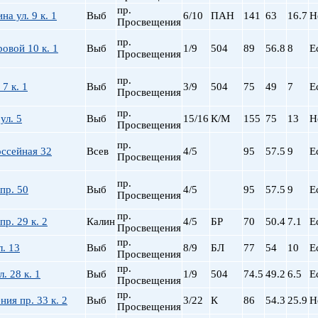
Сталинский
Маяковская
пр.
а ул. 9 к. 1
Выб
6/10
ПАН
141
63
16.7
Н
Старый фонд (СФ)
Московская
Просвещения
Хрущевка
Московские ворота
пр.
овой 10 к. 1
Выб
1/9
504
89
56.8
8
Е
Нарвская
Просвещения
Невский пр.
пр.
Новочеркасская
7 к. 1
Выб
3/9
504
75
49
7
Е
Просвещения
Обводный Канал
пр.
Обухово
ул. 5
Выб
15/16
К/М
155
75
13
Н
Просвещения
Озерки
пр.
Парк Победы
ссейная 32
Всев
4/5
95
57.5
9
Е
Просвещения
Парнас
Петроградская
пр.
пр. 50
Выб
4/5
95
57.5
9
Е
Просвещения
Пионерская
пл. Ал. Невского
пр.
пр. 29 к. 2
Калин
4/5
БР
70
50.4
7.1
Е
Просвещения
пл. Восстания
пр.
л. 13
Выб
8/9
БЛ
пл. Ленина
77
54
10
Е
Просвещения
пл. Мужества
пр.
. 28 к. 1
Выб
1/9
504
74.5
49.2
6.5
Е
Просвещения
Политехническая
пр.
пр. Большевиков
ия пр. 33 к. 2
Выб
3/22
К
86
54.3
25.9
Н
Просвещения
пр. Ветеранов