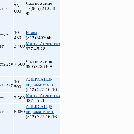
Частное лицо
33
ет
с
+7(905) 210 38
000
93
10
Итака
сть
р
450
(812)7407040
Митра Агентство
ет
3 400
327-45-28
Частное лицо
сть
2су
7 500
89052223369
АЛЕКСАНДР
10
ет
2су
недвижимость
500
(812) 327-16-16
Митра Агентство
сть
3 500
327-45-28
АЛЕКСАНДР
ет
р
5 650
недвижимость
(812) 327-16-16