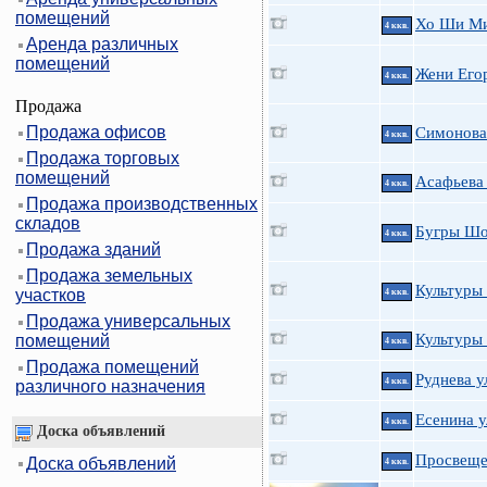
помещений
Хо Ши Мин
4 ккв.
Аренда различных
помещений
Жени Егор
4 ккв.
Продажа
Продажа офисов
Симонова 
4 ккв.
Продажа торговых
помещений
Асафьева 
4 ккв.
Продажа производственных
складов
Бугры Шо
4 ккв.
Продажа зданий
Продажа земельных
Культуры 
участков
4 ккв.
Продажа универсальных
Культуры 
помещений
4 ккв.
Продажа помещений
Руднева у
4 ккв.
различного назначения
Есенина ул
4 ккв.
Доска объявлений
Просвещен
Доска объявлений
4 ккв.