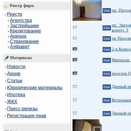
Реестр фирм
пр. Просв
4 ккв.
Реестр
Агентства
пр. Энгел
Застройщики
4 ккв.
корпус 3
Кредитование
Аренда
пр Просве
4 ккв.
Страхование
Алфавит
2-я Комсо
4 ккв.
Материалы
Маршала 
4 ккв.
Новости
поселок 
Архив
4 ккв.
Статьи
Дачный пр
Юридические материалы
4 ккв.
Ипотека
Ветеранов
4 ккв.
ЖКХ
Пресс-релизы
Дачный пр
4 ккв.
Регистрация прав