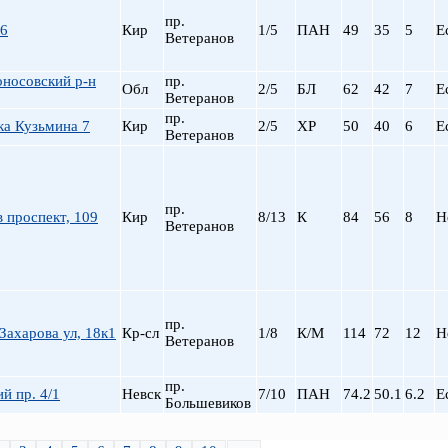
пр.
16
Кир
1/5
ПАН
49
35
5
Е
Ветеранов
носовский р-н
пр.
Обл
2/5
БЛ
62
42
7
Е
Ветеранов
пр.
ка Кузьмина 7
Кир
2/5
ХР
50
40
6
Е
Ветеранов
пр.
 проспект, 109
Кир
8/13
К
84
56
8
Н
Ветеранов
пр.
ахарова ул, 18к1
Кр-сл
1/8
К/М
114
72
12
Н
Ветеранов
пр.
й пр. 4/1
Невск
7/10
ПАН
74.2
50.1
6.2
Е
Большевиков