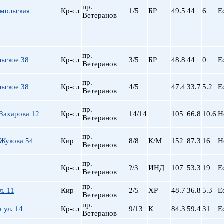
пр.
омольская
Кр-сл
1/5
БР
49.5
44
6
Е
Ветеранов
пр.
ьское 38
Кр-сл
3/5
БР
48.8
44
0
Е
Ветеранов
пр.
ьское 38
Кр-сл
4/5
47.4
33.7
5.2
Е
Ветеранов
пр.
Захарова 12
Кр-сл
14/14
105
66.8
10.6
Н
Ветеранов
пр.
Жукова 54
Кир
8/8
К/М
152
87.3
16
Н
Ветеранов
пр.
Кр-сл
?/3
ИНД
107
53.3
19
Е
Ветеранов
пр.
л. 11
Кир
2/5
ХР
48.7
36.8
5.3
Е
Ветеранов
пр.
 ул. 14
Кр-сл
9/13
К
84.3
59.4
31
Е
Ветеранов