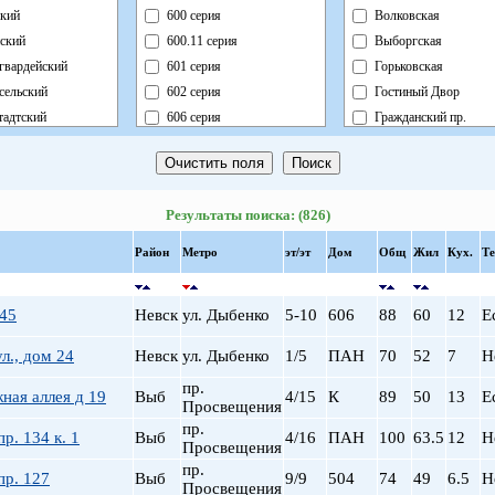
кий
600 серия
Волковская
ский
600.11 серия
Выборгская
гвардейский
601 серия
Горьковская
сельский
602 серия
Гостиный Двор
адтский
606 серия
Гражданский пр.
ный
Блочный
Девяткино
ский
Брежневка
Достоевская
й
Деревянный
Елизаровская
Результаты поиска: (826)
ь
Индивидуальный
Звездная
ский
Кирпично-Монолитный
Звенигородская
Район
Метро
эт/эт
Дом
Общ
Жил
Кух.
Те
радский
Кирпичный
Кировский завод
ворцовый
Корабль
Комендантский пр.
 45
Невск
ул. Дыбенко
5-10
606
88
60
12
Е
рский
Коттедж
Крестовский о-в
нский
Монолит
Купчино
л., дом 24
Невск
ул. Дыбенко
1/5
ПАН
70
52
7
Н
нский
Немецкий
Ладожская
пр.
ная аллея д 19
Выб
4/15
К
89
50
13
Е
льный
Новый Блочный
Ленинский пр.
Просвещения
Панельный
Лесная
пр.
р. 134 к. 1
Выб
4/16
ПАН
100
63.5
12
Н
Просвещения
Реконструкция
Лиговский пр.
пр.
Ст.Фонд Кап.Рем.
Ломоносовская
пр. 127
Выб
9/9
504
74
49
6.5
Н
Просвещения