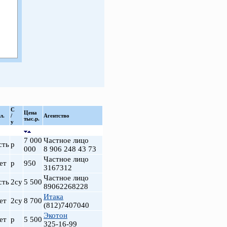
С
Цена
л.
/
Агентство
тыс.р.
у
7 000
Частное лицо
сть
р
000
8 906 248 43 73
Частное лицо
ет
р
950
3167312
Частное лицо
сть
2су
5 500
89062268228
Итака
ет
2су
8 700
(812)7407040
Экотон
ет
р
5 500
325-16-99