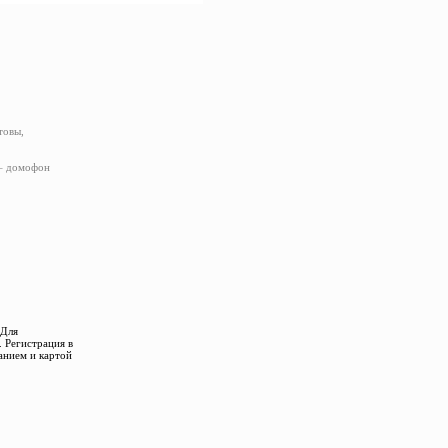
товы,
 – домофон
 Для
 Регистрация в
анием и картой