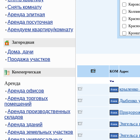
Кировс
Снять комнату
Колпин
Аренда элитная
Красно
Аренда посуточная
Красно
Арендуем квартиру/комнату
Кроншт
Курорт
Загородная
Москов
Дома, дачи
Невски
Продажа участков
Област
Павлов
КOМ
Адрес
Коммерческая
Петрог
Аренда
Петрод
крыленко
Аренда офисов
4 ккв.
Примо
Аренда торговых
Пушки
Дыбенко у
4 ккв.
помещений
Фрунзе
Аренда производственных
Придорож
Центра
4 ккв.
складов
Энгельса п
Аренда зданий
4 ккв.
Аренда земельных участков
Энгельса 
4 ккв.
Аренда универсальных