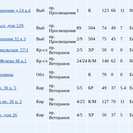
пр. Просвещения
пр.
ещения д.14 к.4
Выб
1
К
123
66
11
Н
Приморская
Просвещения
Пролетарская
Пушкинская
ьса, дом 129,
пр.
Выб
89
504
74
49
7
Е
Просвещения
Рыбацкое
пр.
щения 32 к 3
Выб
2/9
504
Садовая
75
45
7
Е
Просвещения
Сенная пл.
пр.
мольская, 57/1
Кр-сл
2/5
ХР
50
0
0
Е
Ветеранов
Спортивная
пр.
Старая Деревня
Жукова 48 к.1
Кр-сл
24/24
К/М
146
62
0
Н
Ветеранов
Технологический ин-
пр.
Удельная
Оржицы
Обл
К
70
0
0
Е
Ветеранов
ул. Дыбенко
пр.
Фрунзенская
. 36 к. 5
Кир
5/5
БР
49
37
5.4
Е
Ветеранов
Черная речка
пр.
Чернышевская
 пр. 36 к. 2
Кир
4/25
К/М
127
70
11
Е
Ветеранов
Чкаловская
пр.
Электросила
.,дом 26
Кир
4/5
ХР
50
37
5
Е
Ветеранов