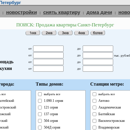
Петербург
новостройки
снять квартиру
дома дачи
нов
|
|
|
|
ПОИСК: Продажа квартиры Санкт-Петербург
от
до
от
до
тыс. рубле
ощадь
от
до
кухни
от
до
орода:
Типы домов:
Станции метро:
 все
выбрать все
выбрать все
лтейский
1.090.1 серия
Автово
островский
121 серия
Академическая
ожский
137 серия
Балтийская
ский
504 серия
Василеостровская
нский
504Д серия
Владимирская