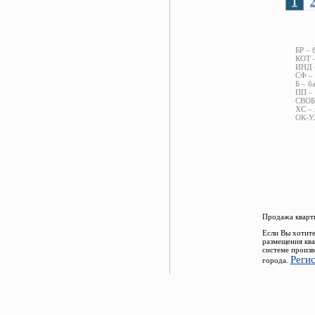
1
БР – 
КОТ –
ИНД –
СФ – 
Б – б
ПП – 
СВОБ 
ХС – 
ОК-УЛ
Продажа кварти
Если Вы хотите
размещения ква
системе произв
Реги
города.