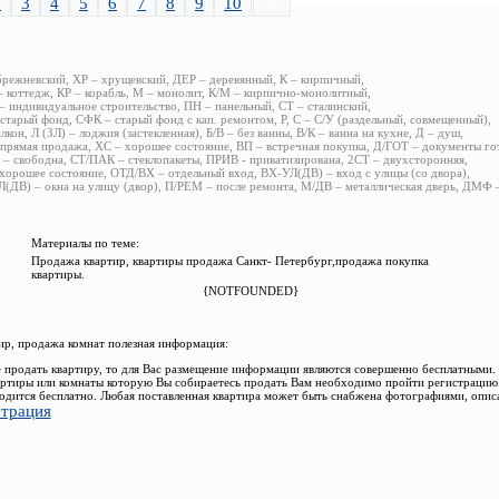
2
3
4
5
6
7
8
9
10
>>
брежневский, ХР – хрущевский, ДЕР – деревянный, К – кирпичный,
 коттедж, КР – корабль, М – монолит, К/М – кирпично-монолитный,
 индивидуальное строительство, ПН – панельный, СТ – сталинский,
старый фонд, СФК – старый фонд с кап. ремонтом, Р, С – С/У (раздельный, совмещенный),
алкон, Л (ЗЛ) – лоджия (застекленная), Б/В – без ванны, В/К – ванна на кухне, Д – душ,
прямая продажа, ХС – хорошее состояние, ВП – встречная покупка, Д/ГОТ – документы го
– свободна, СТ/ПАК – стеклопакеты, ПРИВ - приватизирована, 2СТ – двухсторонняя,
хорошее состояние, ОТД/ВХ – отдельный вход, ВХ-УЛ(ДВ) – вход с улицы (со двора),
(ДВ) – окна на улицу (двор), П/РЕМ – после ремонта, М/ДВ – металлическая дверь, ДМФ
Материалы по теме:
Продажа квартир, квартиры продажа Санкт- Петербург,продажа покупка
квартиры.
{NOTFOUNDED}
р, продажа комнат полезная информация:
 продать квартиру, то для Вас размещение информации являются совершенно бесплатными.
ртиры или комнаты которую Вы собираетесь продать Вам необходимо пройти регистрацию.
одится бесплатно. Любая поставленная квартира может быть снабжена фотографиями, опис
страция