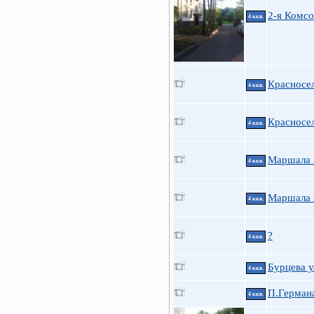
2-я Комс
4 ккв.
Красносел
4 ккв.
Красносел
4 ккв.
Маршала 
4 ккв.
Маршала 
4 ккв.
?
4 ккв.
Бурцева у
4 ккв.
П.Германа
4 ккв.