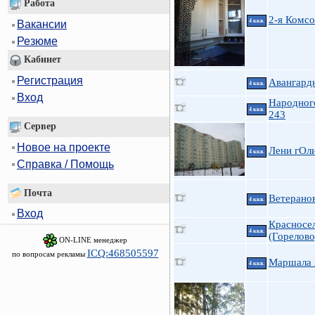
Работа
2-я Комс
4 ккв.
Вакансии
Резюме
Кабинет
Регистрация
Авангардн
4 ккв.
Вход
Народног
4 ккв.
243
Сервер
Новое на проекте
Лени гОли
4 ккв.
Справка / Помощь
Почта
Ветеранов
4 ккв.
Вход
Красносел
4 ккв.
(Горелово
ON-LINE менеджер
ICQ:468505597
по вопросам рекламы
Маршала 
4 ккв.