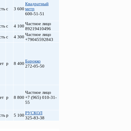
Квадратный
сть
с
3 600
метр
600-51-51
Частное лицо
сть
с
4 100
89219410496
Частное лицо
сть
с
4 300
+79045592843
Барокко
ет
р
8 400
272-05-50
Частное лицо
ет
р
8 800
+7 (965) 010-31-
55
РУСКОЛ
сть
р
5 100
325-83-38