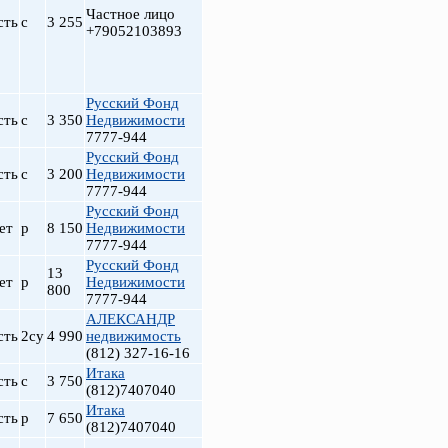
Частное лицо
сть
с
3 255
+79052103893
Русский Фонд
сть
с
3 350
Недвижимости
7777-944
Русский Фонд
сть
с
3 200
Недвижимости
7777-944
Русский Фонд
ет
р
8 150
Недвижимости
7777-944
Русский Фонд
13
ет
р
Недвижимости
800
7777-944
АЛЕКСАНДР
сть
2су
4 990
недвижимость
(812) 327-16-16
Итака
сть
с
3 750
(812)7407040
Итака
сть
р
7 650
(812)7407040