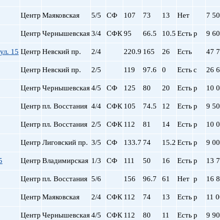
Центр
Маяковская
5/5
СФ
107
73
13
Нет
7 5
Центр
Чернышевская
3/4
СФК
95
66.5
10.5
Есть
р
9 6
ул. 15
Центр
Невский пр.
2/4
220.9
165
26
Есть
47 
Центр
Невский пр.
2/5
119
97.6
0
Есть
с
26 
Центр
Чернышевская
4/5
СФ
125
80
20
Есть
р
10 
Центр
пл. Восстания
4/4
СФК
105
74.5
12
Есть
р
9 5
Центр
пл. Восстания
2/5
СФК
112
81
14
Есть
р
10 
Центр
Лиговский пр.
3/5
СФ
133.7
74
15.2
Есть
р
9 0
5
Центр
Владимирская
1/3
СФ
111
50
16
Есть
р
13 
Центр
пл. Восстания
5/6
156
96.7
61
Нет
р
16 
Центр
Маяковская
2/4
СФК
112
74
13
Есть
р
11 
Центр
Чернышевская
4/5
СФК
112
80
11
Есть
р
9 9