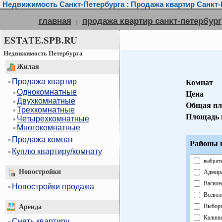
Недвижимость Санкт-Петербурга : Продажа квартир Санкт-
главная
продажа квартир санкт-петербург
|
ESTATE.SPB.RU
Недвижимость Петербурга
Жилая
Продажа квартир
Комнат
Однокомнатные
Цена
Двухкомнатные
Общая пл
Трехкомнатные
Площадь 
Четырехкомнатные
Многокомнатные
Продажа комнат
Районы г
Куплю квартиру/комнату
выбрать
Новостройки
Адмира
Василе
Новостройки продажа
Всевол
Выборг
Аренда
Калини
Снять квартиру