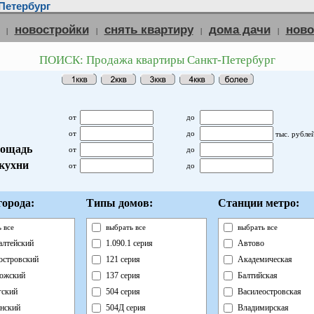
Петербург
новостройки
снять квартиру
дома дачи
нов
|
|
|
|
ПОИСК: Продажа квартиры Санкт-Петербург
от
до
от
до
тыс. рубле
ощадь
от
до
кухни
от
до
орода:
Типы домов:
Станции метро:
 все
выбрать все
выбрать все
лтейский
1.090.1 серия
Автово
островский
121 серия
Академическая
ожский
137 серия
Балтийская
ский
504 серия
Василеостровская
нский
504Д серия
Владимирская