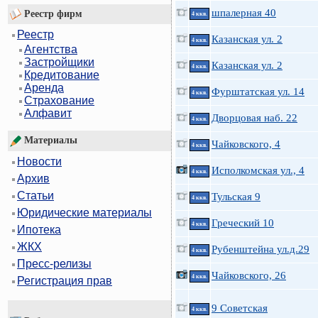
шпалерная 40
Реестр фирм
4 ккв.
Реестр
Казанская ул. 2
4 ккв.
Агентства
Застройщики
Казанская ул. 2
4 ккв.
Кредитование
Аренда
Фурштатская ул. 14
4 ккв.
Страхование
Алфавит
Дворцовая наб. 22
4 ккв.
Материалы
Чайковского, 4
4 ккв.
Новости
Исполкомская ул., 4
4 ккв.
Архив
Статьи
Тульская 9
4 ккв.
Юридические материалы
Греческий 10
4 ккв.
Ипотека
ЖКХ
Рубенштейна ул.д.29
4 ккв.
Пресс-релизы
Чайковского, 26
4 ккв.
Регистрация прав
9 Советская
4 ккв.