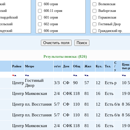
кий
600 серия
Волковская
ский
600.11 серия
Выборгская
гвардейский
601 серия
Горьковская
сельский
602 серия
Гостиный Двор
адтский
606 серия
Гражданский пр.
ный
Блочный
Девяткино
ский
Брежневка
Достоевская
й
Деревянный
Елизаровская
Результаты поиска: (826)
ь
Индивидуальный
Звездная
С
ский
Кирпично-Монолитный
Звенигородская
Цена
Район
Метро
эт/эт
Дом
Общ
Жил
Кух.
Тел.
/
тыс.р
у
радский
Кирпичный
Кировский завод
ворцовый
Корабль
Комендантский пр.
Гостиный
Центр
3/3
СФ
90
57
12
Есть
р
10 
рский
Коттедж
Крестовский о-в
Двор
нский
Монолит
Купчино
Центр
Маяковская
2/4
СФК
118
81
16
Есть
19 
нский
Немецкий
Ладожская
Центр
пл. Восстания
5/7
СФ
110
81
12
Есть
б/в
8 3
льный
Новый Блочный
Ленинский пр.
Панельный
Лесная
Центр
пл. Восстания
5/7
СФ
110
81
12
Есть
б/в
8 5
Реконструкция
Лиговский пр.
Ст.Фонд Кап.Рем.
Ломоносовская
Центр
Маяковская
2/4
СФК
118
81
16
Есть
19 