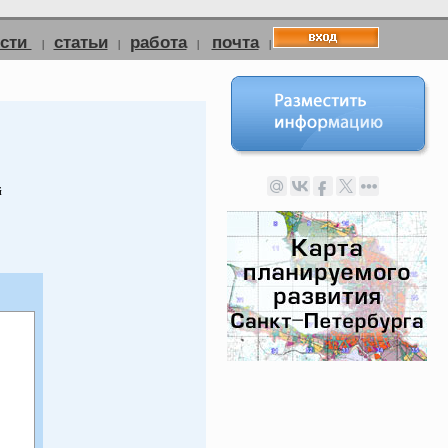
ости
статьи
работа
почта
|
|
|
|
й