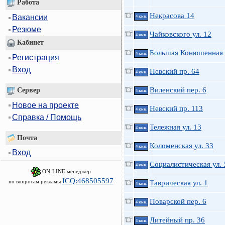
Работа
Некрасова 14
Вакансии
4 ккв.
Резюме
Чайковского ул. 12
4 ккв.
Кабинет
Большая Конюшенная 
4 ккв.
Регистрация
Вход
Невский пр. 64
4 ккв.
Виленский пер. 6
Сервер
4 ккв.
Новое на проекте
Невский пр. 113
4 ккв.
Справка / Помощь
Тележная ул. 13
4 ккв.
Почта
Коломенская ул. 33
4 ккв.
Вход
Социалистическая ул. 
4 ккв.
ON-LINE менеджер
ICQ:468505597
по вопросам рекламы
Таврическая ул. 1
4 ккв.
Поварской пер. 6
4 ккв.
Литейный пр. 36
4 ккв.