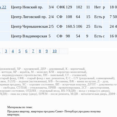
а 22
Центр
Невский пр.
3/4
СФК
129
102
11
Нет
р
18 
Центр
Лиговский пр.
2/4
СФ
108
64
15
Есть
р
7 5
Центр
Чернышевская
2/5
СФ
160.5
106
25
Есть
24 
Центр
Владимирская
5
СФ
98
54
9
Есть
с
16 
2
3
4
5
6
7
8
9
10
>>
брежневский, ХР – хрущевский, ДЕР – деревянный, К – кирпичный,
 коттедж, КР – корабль, М – монолит, К/М – кирпично-монолитный,
 индивидуальное строительство, ПН – панельный, СТ – сталинский,
старый фонд, СФК – старый фонд с кап. ремонтом, Р, С – С/У (раздельный, совмещенный),
алкон, Л (ЗЛ) – лоджия (застекленная), Б/В – без ванны, В/К – ванна на кухне, Д – душ,
прямая продажа, ХС – хорошее состояние, ВП – встречная покупка, Д/ГОТ – документы го
– свободна, СТ/ПАК – стеклопакеты, ПРИВ - приватизирована, 2СТ – двухсторонняя,
хорошее состояние, ОТД/ВХ – отдельный вход, ВХ-УЛ(ДВ) – вход с улицы (со двора),
(ДВ) – окна на улицу (двор), П/РЕМ – после ремонта, М/ДВ – металлическая дверь, ДМФ
Материалы по теме:
Продажа квартир, квартиры продажа Санкт- Петербург,продажа покупка
квартиры.