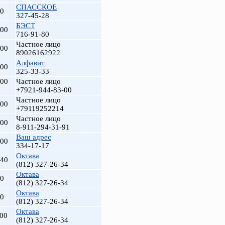
СПАССКОЕ
00
327-45-28
БЭСТ
600
716-91-80
Частное лицо
500
89026162922
Алфавит
500
325-33-33
500
Частное лицо
+7921-944-83-00
Частное лицо
500
+79119252214
Частное лицо
000
8-911-294-31-91
Ваш адрес
000
334-17-17
Октава
140
(812) 327-26-34
Октава
90
(812) 327-26-34
Октава
00
(812) 327-26-34
Октава
500
(812) 327-26-34