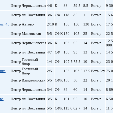
Сталинский
Маяковская
Центр
Чернышевская
4/6
К
88
59.5
8.5
Есть
р
9 3
Старый фонд (СФ)
Московская
Хрущевка
Московские ворота
Центр
пл. Восстания
3/6
СФ
118
85
11
Есть
р
15 
Нарвская
на, 43
Центр
Автово
2/10
К
130
130
130
Невский пр.
Есть
с
17 
Новочеркасская
Центр
Маяковская
5/5
СФК
150
105
25
Есть
р
22 
Обводный Канал
12 
Обухово
Центр
Чернышевская
3/6
К
103
65
14
Есть
р
000
Озерки
Центр
пл. Восстания
4/7
СФ
138
95
13
Есть
р
14 
Парк Победы
Парнас
Гостиный
Центр
1/4
СФ
107.5
75.5
10
Есть
р
23 
Двор
Петроградская
Гостиный
Пионерская
нка
Центр
2/5
153
103.5
17.5
Есть
2су
75 
Двор
пл. Ал. Невского
Центр
Владимирская
5/5
СФК
130
58
22
Есть
р
20 
пл. Восстания
пл. Ленина
Центр
Чернышевская
3/4
СФ
89
60
14
Есть
с
8 8
пл. Мужества
ва
Центр
пл. Восстания
3/5
К
101
65
10
Есть
р
6 5
Политехническая
пр. Большевиков
Центр
пл. Восстания
5/5
СФК
115.8
82.7
14
Есть
р
11 
пр. Ветеранов