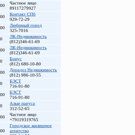
Частное лицо
000
89117279927
Контакт СПб
900
929-72-29
Любимый город
900
325-7016
ЛК-Недвижимость
00
(812)346-61-69
ЛК-Недвижимость
000
(812)346-61-69
Бонус
00
(812) 680-10-80
т
Дорадоз Недвижимость
900
(812) 986-10-55
БЭСТ
00
716-91-80
БЭСТ
900
716-91-80
Алые паруса
00
312-52-65
Частное лицо
000
+79119319765
Городское жилищное
000
агентство