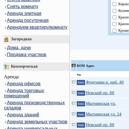
Кировс
Снять комнату
Колпин
Аренда элитная
Красно
Аренда посуточная
Красно
Арендуем квартиру/комнату
Кроншт
Курорт
Загородная
Москов
Дома, дачи
Невски
Продажа участков
Област
Павлов
КOМ
Адрес
Коммерческая
Петрог
Аренда
Петрод
Фонтанки р. наб. 40
Аренда офисов
4 ккв.
Примо
Аренда торговых
Пушки
Невский пр. 88
4 ккв.
помещений
Фрунзе
Аренда производственных
Мытнинская ул.
Центра
4 ккв.
складов
Мытнинская ул. 24
Аренда зданий
4 ккв.
Аренда земельных участков
Невский пр. 88
4 ккв.
Аренда универсальных