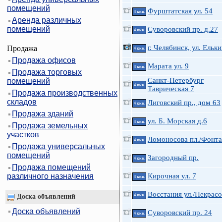
помещений
Фурштатская ул. 54
4 ккв.
Аренда различных
помещений
Суворовский пр. д.27
4 ккв.
г. Челябинск, ул. Ельки
Продажа
4 ккв.
Продажа офисов
Марата ул. 9
4 ккв.
Продажа торговых
Санкт-Петербург
помещений
4 ккв.
Таврическая 7
Продажа производственных
складов
Лиговский пр., дом 63
4 ккв.
Продажа зданий
ул. Б. Морская д.6
4 ккв.
Продажа земельных
участков
Ломоносова пл./Фонта
4 ккв.
Продажа универсальных
помещений
Загородный пр.
4 ккв.
Продажа помещений
различного назначения
Кирочная ул. 7
4 ккв.
Восстания ул./Некрасо
Доска объявлений
4 ккв.
Доска объявлений
Суворовский пр. 24
4 ккв.