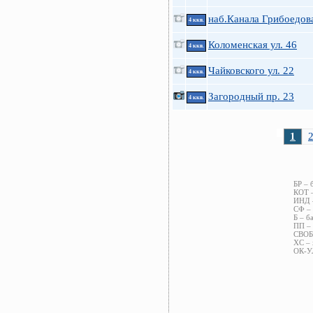
наб.Канала Грибоедов
4 ккв.
Коломенская ул. 46
4 ккв.
Чайковского ул. 22
4 ккв.
Загородный пр. 23
4 ккв.
1
БР – 
КОТ –
ИНД –
СФ – 
Б – б
ПП – 
СВОБ 
ХС – 
ОК-УЛ