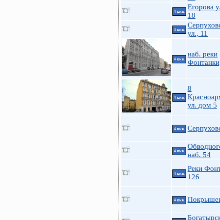
Егорова у
4 ккв.
18
Серпухов
4 ккв.
ул., 11
наб. реки
4 ккв.
Фонтанки
8
Красноар
4 ккв.
ул. дом 5
Серпухов
4 ккв.
Обводного
4 ккв.
наб. 54
Реки Фон
4 ккв.
126
Покрышев
4 ккв.
Богатырск