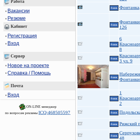
Работа
Фонтанка
4 ккв.
Вакансии
Резюме
Фонтанки 
4 ккв.
Кабинет
126
Регистрация
6
Вход
Красноар
4 ккв.
8
Красноар
Сервер
4 ккв.
3 ул. 9
Новое на проекте
Справка / Помощь
Набережн
4 ккв.
Фонтанки 
Почта
1
Вход
Красноар
4 ккв.
2
ON-LINE менеджер
Подольска
ICQ:468505597
по вопросам рекламы
4 ккв.
Рижский п
4 ккв.
Серпуховс
4 ккв.
48