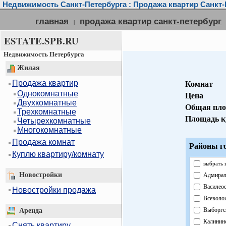
Недвижимость Санкт-Петербурга : Продажа квартир Санкт-
главная
продажа квартир санкт-петербург
|
ESTATE.SPB.RU
Недвижимость Петербурга
Жилая
Продажа квартир
Комнат
Однокомнатные
Цена
Двухкомнатные
Общая пл
Трехкомнатные
Площадь к
Четырехкомнатные
Многокомнатные
Продажа комнат
Районы г
Куплю квартиру/комнату
выбрать 
Новостройки
Адмирал
Василео
Новостройки продажа
Всеволо
Выборгс
Аренда
Калинин
Снять квартиру