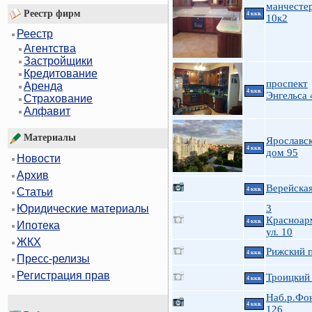
манчесте
Реестр фирм
4 ккв.
10к2
Реестр
Агентства
Застройщики
Кредитование
проспект
Аренда
4 ккв.
Энгельса 
Страхование
Алфавит
Материалы
Ярославск
4 ккв.
дом 95
Новости
Архив
Верейская
4 ккв.
Статьи
3
Юридические материалы
Красноар
4 ккв.
Ипотека
ул. 10
ЖКХ
Рижский п
4 ккв.
Пресс-релизы
Регистрация прав
Троицкий 
4 ккв.
Наб.р.Фо
4 ккв.
126