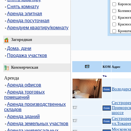
Кировск
Снять комнату
Колпинс
Аренда элитная
Красног
Аренда посуточная
Краснос
Арендуем квартиру/комнату
Кроншта
Курортн
Загородная
Московс
Дома, дачи
Невский
Продажа участков
Область
Павловс
КOМ
Адрес
Коммерческая
Петрогр
Аренда
Петродв
Аренда офисов
Примор
Володарс
4 ккв.
Аренда торговых
Пушкин
помещений
Фрунзен
Сестроре
Аренда производственных
Централ
Приморск
4 ккв.
складов
шоссе
Аренда зданий
Сестроре
4 ккв.
Аренда земельных участков
ул.Токарев
Московск
Аренда универсальных