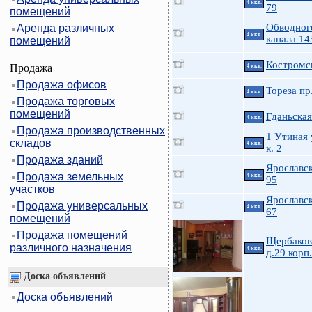
4 ккв.
79
помещений
Обводног
Аренда различных
4 ккв.
канала 14
помещений
Костромс
Продажа
4 ккв.
Продажа офисов
Тореза пр
4 ккв.
Продажа торговых
помещений
Гданьская
4 ккв.
Продажа производственных
1 Утиная 
складов
4 ккв.
к. 2
Продажа зданий
Ярославск
Продажа земельных
4 ккв.
95
участков
Ярославск
Продажа универсальных
4 ккв.
67
помещений
Продажа помещений
Щербакова
различного назначения
4 ккв.
д.29 корп
Доска объявлений
Доска объявлений