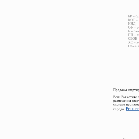
БР – б
КОТ – 
ИНД – 
СФ – с
Б – бал
ПП – п
СВОБ –
ХС – х
ОК-УЛ(
Продажа квартир
Если Вы хотите 
размещения квар
системе произво
Регис
города.