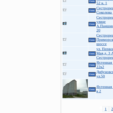
4 ккв.
52 к. 1
Сестроре
4 ккв.
Соколова 
Сестроре
улице
4 ккв.
А.Паншин
20
Сестроре
Приморск
4 ккв.
шоссе
ул. Перво
Мая,д. 3 
4 ккв.
Сестроре
Яхтенная 
4 ккв.
22к2
Дибуновс
4 ккв.
ул.50
Яхтенная 
4 ккв.
к 2
1