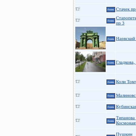
Стачек пр
4 ккв.
Старопет
4 ккв.
пр 3
Нарвский 
4 ккв.
Гладкова,
4 ккв.
Коли Томч
4 ккв.
Малиновс
4 ккв.
Кубинска
4 ккв.
Типанова 
4 ккв.
Космонав
Пушкин