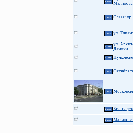
4 ккв.
Малиновск
Славы пр.
4 ккв.
ул. Типан
4 ккв.
ул. Архит
4 ккв.
Данини
Пулковско
4 ккв.
Октябрьск
4 ккв.
Московски
4 ккв.
Белградск
4 ккв.
Малиновс
4 ккв.