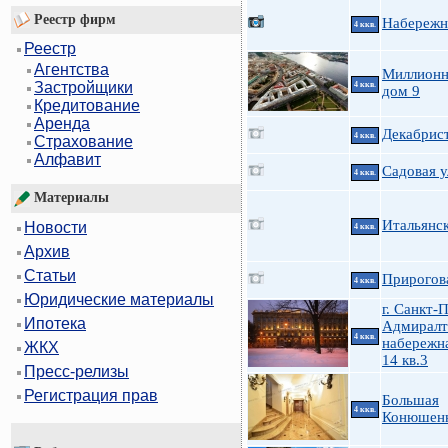
Реестр фирм
Набережн
4 ккв.
Реестр
Агентства
Миллионн
Застройщики
4 ккв.
дом 9
Кредитование
Аренда
Декабрист
4 ккв.
Страхование
Алфавит
Садовая у
4 ккв.
Материалы
Итальянск
Новости
4 ккв.
Архив
Статьи
Прирогова
4 ккв.
Юридические материалы
г. Санкт-
Ипотека
Адмиралт
4 ккв.
набережна
ЖКХ
14 кв.3
Пресс-релизы
Регистрация прав
Большая
4 ккв.
Конюшенн