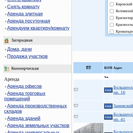
Кировский
Снять комнату
Колпински
Аренда элитная
Красногвар
Аренда посуточная
Красносель
Арендуем квартиру/комнату
Кронштадт
Курортный
Загородная
Московски
Дома, дачи
Невский
Продажа участков
Область
Павловски
КOМ
Адрес
Коммерческая
Петроград
Аренда
Петродвор
Аренда офисов
Приморски
Большеох
4 ккв.
пр. 16
Аренда торговых
Пушкинск
помещений
Фрунзенск
Аренда производственных
Заневский
Центральн
4 ккв.
складов
Большеох
Аренда зданий
4 ккв.
пр. 41
Аренда земельных участков
Большеох
Аренда универсальных