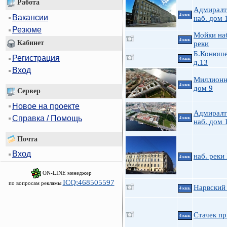
Работа
Адмиралт
4 ккв.
Вакансии
наб. дом 
Резюме
Мойки на
4 ккв.
Кабинет
реки
Б.Конюше
Регистрация
4 ккв.
д.13
Вход
Миллионн
4 ккв.
дом 9
Сервер
Новое на проекте
Адмиралт
Справка / Помощь
4 ккв.
наб. дом 
Почта
Вход
наб. реки
4 ккв.
ON-LINE менеджер
ICQ:468505597
по вопросам рекламы
Нарвский 
4 ккв.
Стачек пр.
4 ккв.