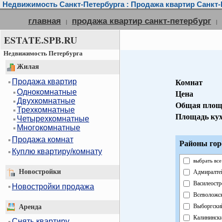
Недвижимость Санкт-Петербурга : Продажа квартир Санкт-
главная
продажа квартир санкт-петербург
|
|
ESTATE.SPB.RU
Недвижимость Петербурга
Жилая
Продажа квартир
Комнат
Однокомнатные
Цена
Двухкомнатные
Общая площ
Трехкомнатные
Площадь ку
Четырехкомнатные
Многокомнатные
Продажа комнат
Районы гор
Куплю квартиру/комнату
выбрать все
Новостройки
Адмиралте
Василеостр
Новостройки продажа
Всеволожс
Выборгски
Аренда
Калининск
Снять квартиру