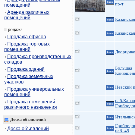
4 ккв.
пр-т
помещений
Аренда различных
помещений
Казанская
4 ккв.
Продажа
Казанская
4 ккв.
Продажа офисов
Продажа торговых
помещений
Дворцовая
4 ккв.
Продажа производственных
складов
Большая
Продажа зданий
4 ккв.
Конюшенн
Продажа земельных
участков
Невский п
4 ккв.
Продажа универсальных
помещений
наб.Канал
Продажа помещений
4 ккв.
Грибоедо
различного назначения
Итальянск
4 ккв.
Доска объявлений
Грибоедов
Доска объявлений
4 ккв.
наб. 49