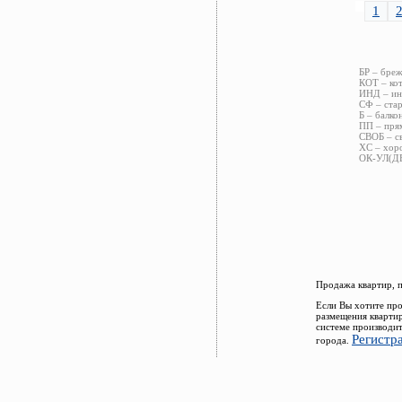
1
БР – бреж
КОТ – кот
ИНД – инд
СФ – стар
Б – балко
ПП – прям
СВОБ – св
ХС – хоро
ОК-УЛ(ДВ)
Продажа квартир, 
Если Вы хотите про
размещения кварти
системе производит
Регистр
города.