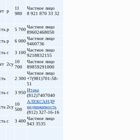
11
Частное лицо
ет
р
980
8 921 870 33 32
Частное лицо
сть
р
5 700
89602468050
Частное лицо
сть
р
6 000
9460736
Частное лицо
сть
с
3 100
9218832155
10
Частное лицо
ет
2су
700
89859291000
т
Частное лицо
сть
2 300
+7(981)701-58-
51
Итака
сть
с
3 950
(812)7407040
АЛЕКСАНДР
10
сть
2су
недвижимость
500
(812) 327-16-16
Частное лицо
сть
с
3 400
943 3535