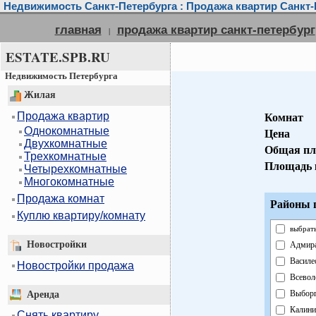
Недвижимость Санкт-Петербурга : Продажа квартир Санкт-
главная
продажа квартир санкт-петербург
|
ESTATE.SPB.RU
Недвижимость Петербурга
Жилая
Продажа квартир
Комнат
Однокомнатные
Цена
Двухкомнатные
Общая пл
Трехкомнатные
Площадь 
Четырехкомнатные
Многокомнатные
Продажа комнат
Районы г
Куплю квартиру/комнату
выбрать
Новостройки
Адмира
Василе
Новостройки продажа
Всевол
Выборг
Аренда
Калини
Снять квартиру