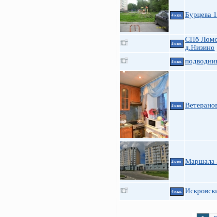
Бурцева 
4 ккв.
СПб Ломо
4 ккв.
д.Низино
подводни
4 ккв.
Ветеранов
4 ккв.
Маршала З
4 ккв.
Искровски
4 ккв.