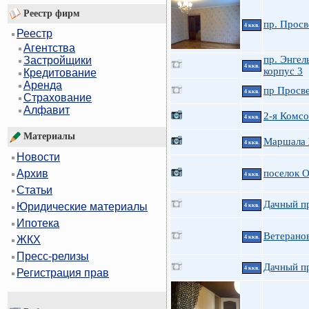
Реестр фирм
пр. Просв
4 ккв.
Реестр
Агентства
пр. Энгел
Застройщики
4 ккв.
корпус 3
Кредитование
Аренда
пр Просве
4 ккв.
Страхование
Алфавит
2-я Комсо
4 ккв.
Материалы
Маршала 
4 ккв.
Новости
поселок 
Архив
4 ккв.
Статьи
Дачный пр
Юридические материалы
4 ккв.
Ипотека
Ветеранов
4 ккв.
ЖКХ
Пресс-релизы
Дачный пр
4 ккв.
Регистрация прав