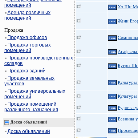
помещений
Хо Ши Мин
4 ккв.
Аренда различных
помещений
Жени Егор
4 ккв.
Продажа
Продажа офисов
Симонова 
4 ккв.
Продажа торговых
помещений
Асафьева 
4 ккв.
Продажа производственных
складов
Бугры Шо
4 ккв.
Продажа зданий
Продажа земельных
Культуры 
участков
4 ккв.
Продажа универсальных
Культуры 
помещений
4 ккв.
Продажа помещений
Руднева у
4 ккв.
различного назначения
Есенина ул
4 ккв.
Доска объявлений
Просвещен
Доска объявлений
4 ккв.