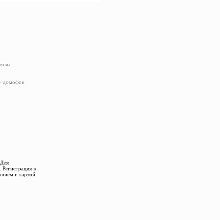
товы,
 – домофон
 Для
 Регистрация в
анием и картой