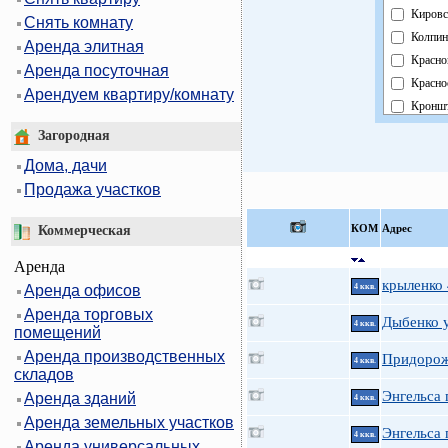
Кировс
Снять комнату
Колпин
Аренда элитная
Красно
Аренда посуточная
Красно
Арендуем квартиру/комнату
Кроншт
Курорт
Загородная
Москов
Дома, дачи
Невски
Продажа участков
Област
Павлов
КOМ
Адрес
Коммерческая
Петрог
Аренда
Петрод
крыленко
Аренда офисов
4 ккв.
Примо
Аренда торговых
Пушки
Дыбенко у
4 ккв.
помещений
Фрунзе
Аренда производственных
Придорож
Центра
4 ккв.
складов
Энгельса п
Аренда зданий
4 ккв.
Аренда земельных участков
Энгельса 
4 ккв.
Аренда универсальных