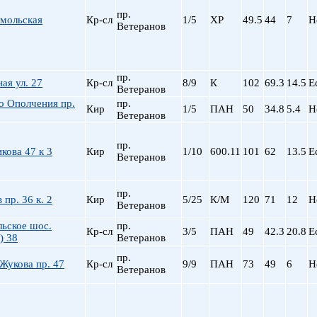
пр.
омольская
Кр-сл
1/5
ХР
49.5
44
7
Н
Ветеранов
пр.
ая ул. 27
Кр-сл
8/9
К
102
69.3
14.5
Е
Ветеранов
о Ополчения пр.
пр.
Кир
1/5
ПАН
50
34.8
5.4
Н
Ветеранов
пр.
кова 47 к 3
Кир
1/10
600.11
101
62
13.5
Е
Ветеранов
пр.
 пр. 36 к. 2
Кир
5/25
К/М
120
71
12
Н
Ветеранов
ьское шос.
пр.
Кр-сл
3/5
ПАН
49
42.3
20.8
Е
) 38
Ветеранов
пр.
Жукова пр. 47
Кр-сл
9/9
ПАН
73
49
6
Н
Ветеранов