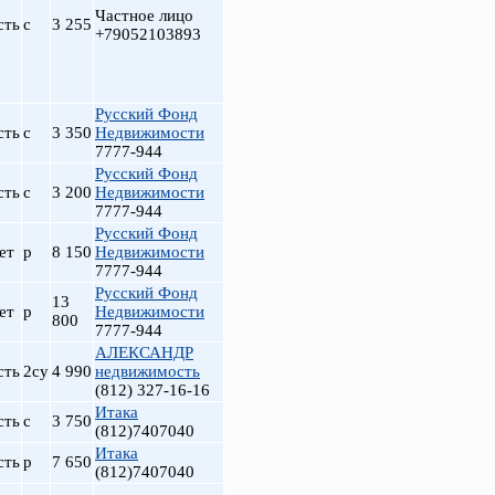
Частное лицо
сть
с
3 255
+79052103893
Русский Фонд
сть
с
3 350
Недвижимости
7777-944
Русский Фонд
сть
с
3 200
Недвижимости
7777-944
Русский Фонд
ет
р
8 150
Недвижимости
7777-944
Русский Фонд
13
ет
р
Недвижимости
800
7777-944
АЛЕКСАНДР
сть
2су
4 990
недвижимость
(812) 327-16-16
Итака
сть
с
3 750
(812)7407040
Итака
сть
р
7 650
(812)7407040