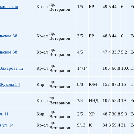
пр.
омольская
Кр-сл
1/5
БР
49.5
44
6
Е
Ветеранов
пр.
ьское 38
Кр-сл
3/5
БР
48.8
44
0
Е
Ветеранов
пр.
ьское 38
Кр-сл
4/5
47.4
33.7
5.2
Е
Ветеранов
пр.
Захарова 12
Кр-сл
14/14
105
66.8
10.6
Н
Ветеранов
пр.
Жукова 54
Кир
8/8
К/М
152
87.3
16
Н
Ветеранов
пр.
Кр-сл
?/3
ИНД
107
53.3
19
Е
Ветеранов
пр.
л. 11
Кир
2/5
ХР
48.7
36.8
5.3
Е
Ветеранов
пр.
 ул. 14
Кр-сл
9/13
К
84.3
59.4
31
Е
Ветеранов