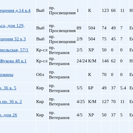
пр. Просвещения
пр.
ещения д.14 к.4
Выб
1
К
123
66
11
Н
Приморская
Просвещения
Пролетарская
Пушкинская
ьса, дом 129,
пр.
Выб
89
504
74
49
7
Е
Просвещения
Рыбацкое
пр.
щения 32 к 3
Выб
2/9
504
Садовая
75
45
7
Е
Просвещения
Сенная пл.
пр.
мольская, 57/1
Кр-сл
2/5
ХР
50
0
0
Е
Ветеранов
Спортивная
пр.
Старая Деревня
Жукова 48 к.1
Кр-сл
24/24
К/М
146
62
0
Н
Ветеранов
Технологический ин-
пр.
Удельная
Оржицы
Обл
К
70
0
0
Е
Ветеранов
ул. Дыбенко
пр.
Фрунзенская
. 36 к. 5
Кир
5/5
БР
49
37
5.4
Е
Ветеранов
Черная речка
пр.
Чернышевская
 пр. 36 к. 2
Кир
4/25
К/М
127
70
11
Е
Ветеранов
Чкаловская
пр.
Электросила
.,дом 26
Кир
4/5
ХР
50
37
5
Е
Ветеранов