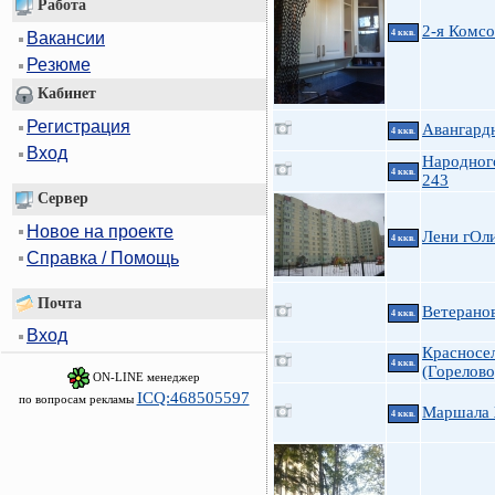
Работа
2-я Комс
4 ккв.
Вакансии
Резюме
Кабинет
Регистрация
Авангардн
4 ккв.
Вход
Народног
4 ккв.
243
Сервер
Новое на проекте
Лени гОли
4 ккв.
Справка / Помощь
Почта
Ветеранов
4 ккв.
Вход
Красносел
4 ккв.
(Горелово
ON-LINE менеджер
ICQ:468505597
по вопросам рекламы
Маршала 
4 ккв.