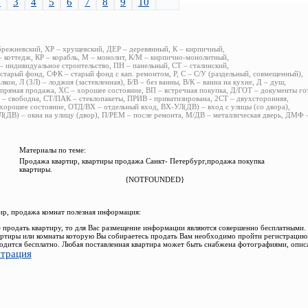
2
3
4
5
6
7
8
9
10
>>
брежневский, ХР – хрущевский, ДЕР – деревянный, К – кирпичный,
 коттедж, КР – корабль, М – монолит, К/М – кирпично-монолитный,
 индивидуальное строительство, ПН – панельный, СТ – сталинский,
старый фонд, СФК – старый фонд с кап. ремонтом, Р, С – С/У (раздельный, совмещенный),
алкон, Л (ЗЛ) – лоджия (застекленная), Б/В – без ванны, В/К – ванна на кухне, Д – душ,
прямая продажа, ХС – хорошее состояние, ВП – встречная покупка, Д/ГОТ – документы го
– свободна, СТ/ПАК – стеклопакеты, ПРИВ - приватизирована, 2СТ – двухсторонняя,
хорошее состояние, ОТД/ВХ – отдельный вход, ВХ-УЛ(ДВ) – вход с улицы (со двора),
(ДВ) – окна на улицу (двор), П/РЕМ – после ремонта, М/ДВ – металлическая дверь, ДМФ
Материалы по теме:
Продажа квартир, квартиры продажа Санкт- Петербург,продажа покупка
квартиры.
{NOTFOUNDED}
р, продажа комнат полезная информация:
 продать квартиру, то для Вас размещение информации являются совершенно бесплатными.
ртиры или комнаты которую Вы собираетесь продать Вам необходимо пройти регистрацию.
одится бесплатно. Любая поставленная квартира может быть снабжена фотографиями, опис
страция