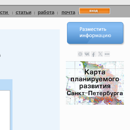
ости
статьи
работа
почта
|
|
|
|
й