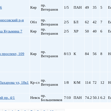
пр.
16
Кир
1/5
ПАН
49
35
5
Е
Ветеранов
носовский р-н
пр.
Обл
2/5
БЛ
62
42
7
Е
Ветеранов
пр.
ка Кузьмина 7
Кир
2/5
ХР
50
40
6
Е
Ветеранов
пр.
 проспект, 109
Кир
8/13
К
84
56
8
Н
Ветеранов
пр.
ахарова ул, 18к1
Кр-сл
1/8
К/М
114
72
12
Н
Ветеранов
пр.
й пр. 4/1
Невск
7/10
ПАН
74.2
50.1
6.2
Е
Большевиков