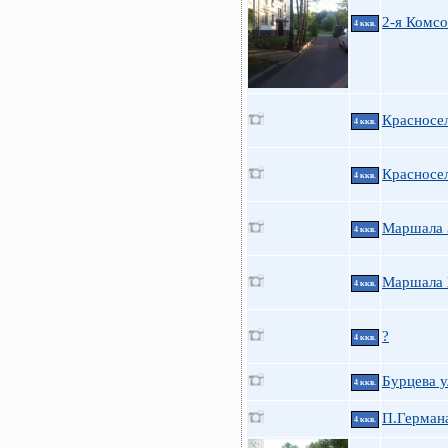
2-я Комс
4 ккв.
Красносел
4 ккв.
Красносел
4 ккв.
Маршала 
4 ккв.
Маршала 
4 ккв.
?
4 ккв.
Бурцева у
4 ккв.
П.Германа
4 ккв.