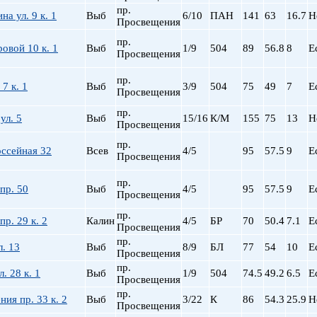
Сталинский
Маяковская
пр.
а ул. 9 к. 1
Выб
6/10
ПАН
141
63
16.7
Н
Старый фонд (СФ)
Московская
Просвещения
Хрущевка
Московские ворота
пр.
овой 10 к. 1
Выб
1/9
504
89
56.8
8
Е
Нарвская
Просвещения
Невский пр.
пр.
Новочеркасская
7 к. 1
Выб
3/9
504
75
49
7
Е
Просвещения
Обводный Канал
пр.
Обухово
ул. 5
Выб
15/16
К/М
155
75
13
Н
Просвещения
Озерки
пр.
Парк Победы
ссейная 32
Всев
4/5
95
57.5
9
Е
Просвещения
Парнас
Петроградская
пр.
пр. 50
Выб
4/5
95
57.5
9
Е
Просвещения
Пионерская
пл. Ал. Невского
пр.
пр. 29 к. 2
Калин
4/5
БР
70
50.4
7.1
Е
Просвещения
пл. Восстания
пр.
л. 13
Выб
8/9
БЛ
пл. Ленина
77
54
10
Е
Просвещения
пл. Мужества
пр.
. 28 к. 1
Выб
1/9
504
74.5
49.2
6.5
Е
Просвещения
Политехническая
пр.
пр. Большевиков
ия пр. 33 к. 2
Выб
3/22
К
86
54.3
25.9
Н
Просвещения
пр. Ветеранов