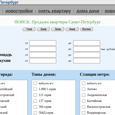
Петербург
новостройки
снять квартиру
дома дачи
нов
|
|
|
|
ПОИСК: Продажа квартиры Санкт-Петербург
от
до
от
до
тыс. рубле
ощадь
от
до
кухни
от
до
орода:
Типы домов:
Станции метро:
 все
выбрать все
выбрать все
лтейский
1.090.1 серия
Автово
островский
121 серия
Академическая
ожский
137 серия
Балтийская
ский
504 серия
Василеостровская
нский
504Д серия
Владимирская