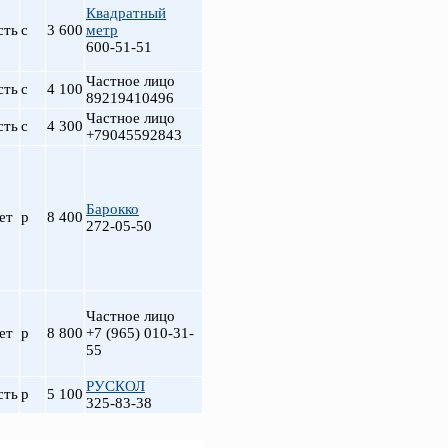
Квадратный
сть
с
3 600
метр
600-51-51
Частное лицо
сть
с
4 100
89219410496
Частное лицо
сть
с
4 300
+79045592843
Барокко
ет
р
8 400
272-05-50
Частное лицо
ет
р
8 800
+7 (965) 010-31-
55
РУСКОЛ
сть
р
5 100
325-83-38