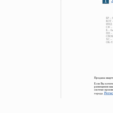
1
БР – 
КОТ –
ИНД –
СФ – 
Б – б
ПП – 
СВОБ 
ХС – 
ОК-УЛ
Продажа кварти
Если Вы хотите
размещения ква
системе произв
Реги
города.