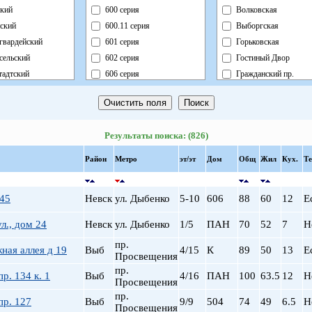
кий
600 серия
Волковская
ский
600.11 серия
Выборгская
гвардейский
601 серия
Горьковская
сельский
602 серия
Гостиный Двор
адтский
606 серия
Гражданский пр.
ный
Блочный
Девяткино
ский
Брежневка
Достоевская
й
Деревянный
Елизаровская
Результаты поиска: (826)
ь
Индивидуальный
Звездная
ский
Кирпично-Монолитный
Звенигородская
Район
Метро
эт/эт
Дом
Общ
Жил
Кух.
Те
радский
Кирпичный
Кировский завод
ворцовый
Корабль
Комендантский пр.
 45
Невск
ул. Дыбенко
5-10
606
88
60
12
Е
рский
Коттедж
Крестовский о-в
нский
Монолит
Купчино
л., дом 24
Невск
ул. Дыбенко
1/5
ПАН
70
52
7
Н
нский
Немецкий
Ладожская
пр.
ная аллея д 19
Выб
4/15
К
89
50
13
Е
льный
Новый Блочный
Ленинский пр.
Просвещения
Панельный
Лесная
пр.
р. 134 к. 1
Выб
4/16
ПАН
100
63.5
12
Н
Просвещения
Реконструкция
Лиговский пр.
пр.
Ст.Фонд Кап.Рем.
Ломоносовская
пр. 127
Выб
9/9
504
74
49
6.5
Н
Просвещения