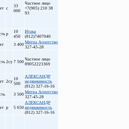
Частное лицо
33
ет
с
+7(905) 210 38
000
93
10
Итака
сть
р
450
(812)7407040
Митра Агентство
ет
3 400
327-45-28
Частное лицо
сть
2су
7 500
89052223369
АЛЕКСАНДР
10
ет
2су
недвижимость
500
(812) 327-16-16
Митра Агентство
сть
3 500
327-45-28
АЛЕКСАНДР
ет
р
5 650
недвижимость
(812) 327-16-16