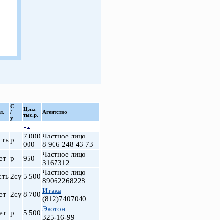
С
Цена
л.
/
Агентство
тыс.р.
у
7 000
Частное лицо
сть
р
000
8 906 248 43 73
Частное лицо
ет
р
950
3167312
Частное лицо
сть
2су
5 500
89062268228
Итака
ет
2су
8 700
(812)7407040
Экотон
ет
р
5 500
325-16-99