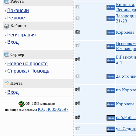
Работа
Кроншта
4 ккв.
Ленина ул
Вакансии
Загородн
Резюме
4 ккв.
21-23
Кабинет
Королева
4 ккв.
Регистрация
Вход
Всеволожс
4 ккв.
Южная до
Сервер
Б.Разноч
4 ккв.
д.4
Новое на проекте
Справка / Помощь
2я Уточк
4 ккв.
Почта
пр.Короле
4 ккв.
Вход
Королева
ON-LINE менеджер
4 ккв.
ICQ:468505597
по вопросам рекламы
наб.Робес
4 ккв.
ул. Седова
4 ккв.