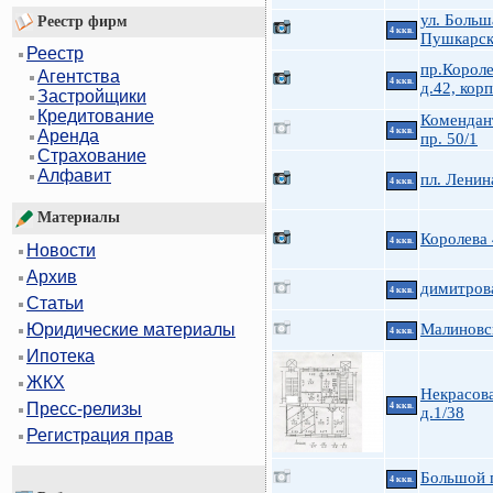
ул. Больш
Реестр фирм
4 ккв.
Пушкарск
Реестр
пр.Короле
Агентства
4 ккв.
д.42, корп
Застройщики
Кредитование
Комендан
4 ккв.
Аренда
пр. 50/1
Страхование
Алфавит
пл. Ленин
4 ккв.
Материалы
Королева
4 ккв.
Новости
Архив
димитров
4 ккв.
Статьи
Малиновс
Юридические материалы
4 ккв.
Ипотека
ЖКХ
Некрасова
Пресс-релизы
4 ккв.
д.1/38
Регистрация прав
Большой п
4 ккв.