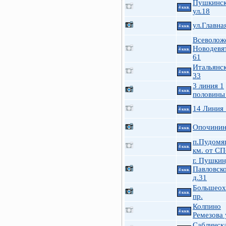
Пушкинск
4 ккв.
ул.18
ул.Главна
4 ккв.
Всеволож
Новодевя
4 ккв.
61
Итальянск
4 ккв.
33
3 линия 1
4 ккв.
половины
14 Линия
4 ккв.
Опочинина
4 ккв.
п.Пудомя
4 ккв.
км. от СП
г. Пушкин
Павловско
4 ккв.
д.31
Большеох
4 ккв.
пр.
Колпино
4 ккв.
Ремезова 
Саблинска