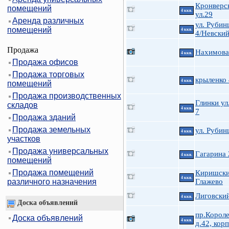
Кронверс
помещений
4 ккв.
ул.29
Аренда различных
ул. Руби
помещений
4 ккв.
4/Невский
Продажа
Нахимова 
4 ккв.
Продажа офисов
Продажа торговых
крыленко
4 ккв.
помещений
Продажа производственных
Глинки ул.
складов
4 ккв.
7
Продажа зданий
Продажа земельных
ул. Руби
4 ккв.
участков
Продажа универсальных
Гагарина 
4 ккв.
помещений
Продажа помещений
Киришски
4 ккв.
различного назначения
Глажево
Лиговский
4 ккв.
Доска объявлений
пр.Короле
Доска объявлений
4 ккв.
д.42, корп