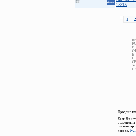
4 ккв.
13/15
1
БР
КО
ИН
СФ
Б 
ПП
СВ
ХС
ОК
Продажа ква
Если Вы хот
размещения 
системе про
Ре
города.