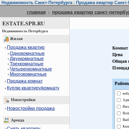
Недвижимость Санкт-Петербурга : Продажа квартир Санкт-
главная
продажа квартир санкт-петербу
|
ESTATE.SPB.RU
Недвижимость Петербурга
Жилая
Продажа квартир
Комнат
Однокомнатные
Цена
Двухкомнатные
Общая 
Трехкомнатные
Площад
Четырехкомнатные
Многокомнатные
Продажа комнат
Районы
Куплю квартиру/комнату
выбр
Новостройки
Адм
Вас
Новостройки продажа
Все
Выб
Аренда
Кал
Снять квартиру