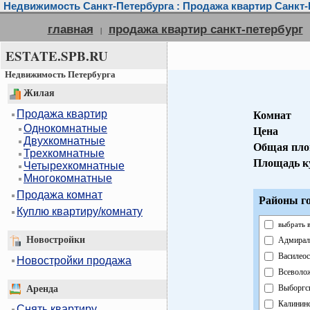
Недвижимость Санкт-Петербурга : Продажа квартир Санкт-
главная
продажа квартир санкт-петербург
|
ESTATE.SPB.RU
Недвижимость Петербурга
Жилая
Продажа квартир
Комнат
Однокомнатные
Цена
Двухкомнатные
Общая пло
Трехкомнатные
Площадь к
Четырехкомнатные
Многокомнатные
Продажа комнат
Районы го
Куплю квартиру/комнату
выбрать 
Новостройки
Адмирал
Василеос
Новостройки продажа
Всеволо
Выборгс
Аренда
Калинин
Снять квартиру