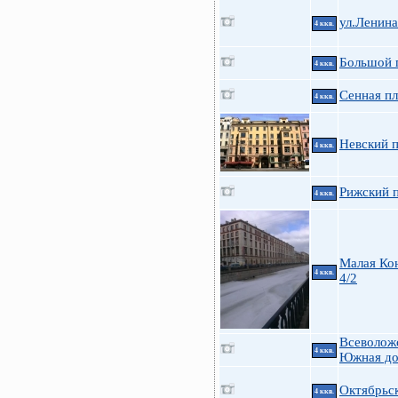
ул.Ленин
4 ккв.
Большой п
4 ккв.
Сенная пл
4 ккв.
Невский п
4 ккв.
Рижский п
4 ккв.
Малая Ко
4 ккв.
4/2
Всеволожс
4 ккв.
Южная до
Октябрьск
4 ккв.