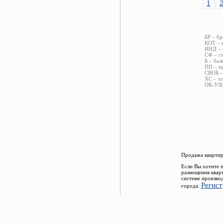
1
БР – б
КОТ – 
ИНД – 
СФ – ст
Б – бал
ПП – п
СВОБ –
ХС – х
ОК-УЛ(
Продажа квартир
Если Вы хотите 
размещения квар
системе произво
Регист
города.