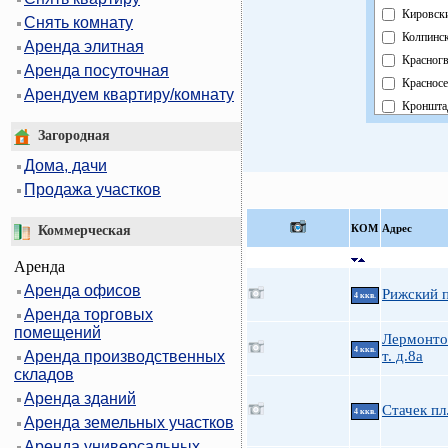
Кировск
Снять комнату
Колпинс
Аренда элитная
Красногв
Аренда посуточная
Красносе
Арендуем квартиру/комнату
Кроншта
Курортн
Загородная
Московс
Дома, дачи
Невский
Продажа участков
Область
Павловс
КOМ
Адрес
Коммерческая
Петрогр
Аренда
Петродв
Аренда офисов
Приморс
Рижский п
4 ккв.
Аренда торговых
Пушкинс
помещений
Фрунзен
Лермонто
4 ккв.
Аренда производственных
т. д.8а
Централ
складов
Аренда зданий
Стачек пл
4 ккв.
Аренда земельных участков
Аренда универсальных