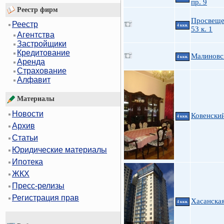
пр. 9
Реестр фирм
Просвеще
Реестр
4 ккв.
53 к. 1
Агентства
Застройщики
Кредитование
Малиновс
4 ккв.
Аренда
Страхование
Алфавит
Материалы
Новости
Ковенский
4 ккв.
Архив
Статьи
Юридические материалы
Ипотека
ЖКХ
Пресс-релизы
Регистрация прав
Хасанска
4 ккв.