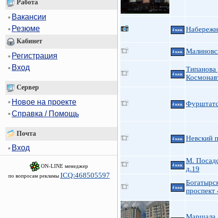
Работа
Вакансии
Резюме
Набережн
4 ккв.
Кабинет
Малиновс
4 ккв.
Регистрация
Вход
Типанова 
4 ккв.
Космонав
Сервер
Новое на проекте
Фурштатск
4 ккв.
Справка / Помощь
Почта
Невский п
4 ккв.
Вход
М. Посадс
ON-LINE менеджер
4 ккв.
д.19
ICQ:468505597
по вопросам рекламы
Богатырс
4 ккв.
проспект 
Маршала 