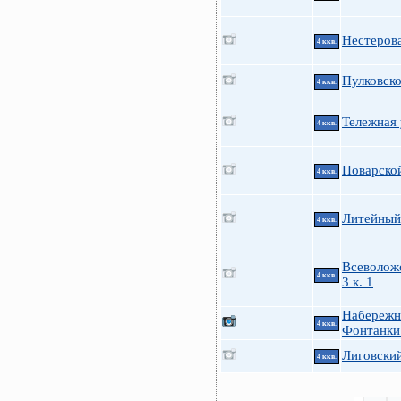
Нестерова
4 ккв.
Пулковско
4 ккв.
Тележная 
4 ккв.
Поварской
4 ккв.
Литейный 
4 ккв.
Всеволож
4 ккв.
3 к. 1
Набережн
4 ккв.
Фонтанки
Лиговский
4 ккв.