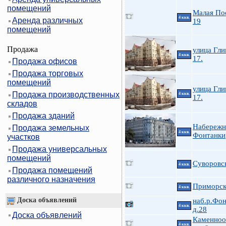
помещений
Малая По
4 ккв.
Аренда различных
19
помещений
Продажа
улица Гли
4 ккв.
17.
Продажа офисов
Продажа торговых
помещений
улица Гли
Продажа производственных
4 ккв.
17.
складов
Продажа зданий
Набережн
Продажа земельных
4 ккв.
Фонтанки
участков
Продажа универсальных
помещений
Суворовск
4 ккв.
Продажа помещений
различного назначения
Приморск
4 ккв.
Доска объявлений
наб.р.Фон
4 ккв.
д.28
Доска объявлений
Каменноо
4 ккв.