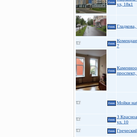
4 ккв.
ул, 18к1
Гладкова,
4 ккв.
Комендан
4 ккв.
7
Каменноо
4 ккв.
проспект,
Мойки на
4 ккв.
3 Красно
4 ккв.
ул. 10
Греческий
4 ккв.