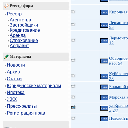
Реестр фирм
Кирочная 
4 ккв.
Реестр
Агентства
Лермонто
Застройщики
4 ккв.
53
Кредитование
Аренда
Лермонто
Страхование
4 ккв.
12
Алфавит
Материалы
Обводного
4 ккв.
наб. 54
Новости
Архив
Куйбышева
4 ккв.
23
Статьи
Юридические материалы
Большой п
4 ккв.
Ипотека
Морская н
4 ккв.
ЖКХ
ул Красно
Пресс-релизы
4 ккв.
д 2/7
Регистрация прав
Невский п
4 ккв.