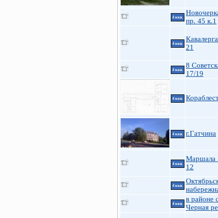
Новочерк
4 ккв.
пр. 45 к.1
Кавалерга
4 ккв.
21
8 Советск
4 ккв.
17/19
Кораблес
4 ккв.
г.Гатчина
4 ккв.
Маршала 
4 ккв.
12
Октябрьс
4 ккв.
набережна
в районе 
4 ккв.
Черная ре