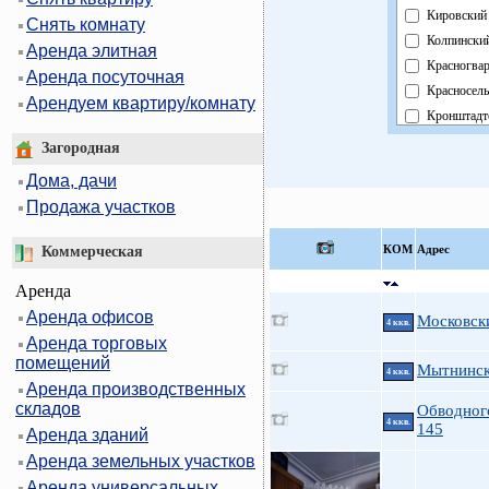
Кировский
Снять комнату
Колпински
Аренда элитная
Красногва
Аренда посуточная
Красносель
Арендуем квартиру/комнату
Кронштадт
Курортный
Загородная
Московски
Дома, дачи
Невский
Продажа участков
Область
Павловски
КOМ
Адрес
Коммерческая
Петроград
Аренда
Петродвор
Аренда офисов
Приморск
Московски
4 ккв.
Аренда торговых
Пушкинск
помещений
Фрунзенск
Мытнинска
4 ккв.
Аренда производственных
Центральн
складов
Обводног
4 ккв.
145
Аренда зданий
Аренда земельных участков
Аренда универсальных