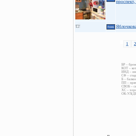
проспект,
Яблочкова
4 ккв.
1
БР – бреж
КОТ – кот
ИНД – инд
СФ – стар
Б – балко
ПП – прям
СВОБ – св
ХС – хоро
ОК-УЛ(ДВ