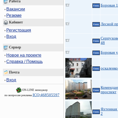
Работа
Боровая 
4 ккв.
Вакансии
Резюме
Кабинет
Лесной пр
4 ккв.
Регистрация
Вход
Серпуховс
4 ккв.
48
Сервер
Боровая у
4 ккв.
Новое на проекте
Справка / Помощь
оскаленко
4 ккв.
Почта
Вход
Комендан
ON-LINE менеджер
4 ккв.
проспект
ICQ:468505597
по вопросам рекламы
Яхтенная 
4 ккв.
2