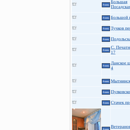
Большая
4 ккв.
Посадская
Большой п
4 ккв.
Тучков пе
4 ккв.
Подольска
4 ккв.
С. Печатн
4 ккв.
17
Ланское ш
4 ккв.
4
Мытнинск
4 ккв.
Пулковско
4 ккв.
Стачек пр
4 ккв.
Ветерано
4 ккв.