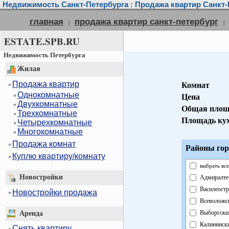
Недвижимость Санкт-Петербурга : Продажа квартир Санкт-
главная
продажа квартир санкт-петербург
|
|
ESTATE.SPB.RU
Недвижимость Петербурга
Жилая
Продажа квартир
Комнат
Однокомнатные
Цена
Двухкомнатные
Общая площ
Трехкомнатные
Площадь ку
Четырехкомнатные
Многокомнатные
Продажа комнат
Районы гор
Куплю квартиру/комнату
выбрать все
Новостройки
Адмиралте
Василеостр
Новостройки продажа
Всеволожс
Выборгски
Аренда
Калининск
Снять квартиру