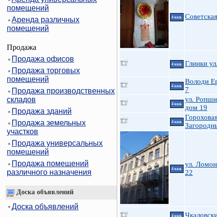
помещений
Советская
4 ккв.
Аренда различных
помещений
Продажа
Продажа офисов
Глинки ул.
4 ккв.
Продажа торговых
помещений
Володи Ер
4 ккв.
7
Продажа производственных
складов
ул. Ропши
4 ккв.
дом 19
Продажа зданий
Гороховая
Продажа земельных
4 ккв.
Загородн
участков
Продажа универсальных
помещений
Продажа помещений
ул. Ломон
4 ккв.
различного назначения
22
Доска объявлений
Доска объявлений
Чкаловски
4 ккв.