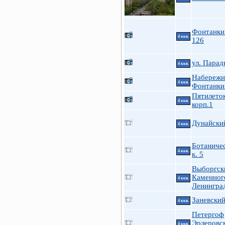
Фонтанки 
4 ккв.
126
ул. Парад
4 ккв.
Набережн
4 ккв.
Фонтанки
Пятилеток
4 ккв.
корп.1
Дунайский
4 ккв.
Ботаничес
4 ккв.
к. 5
Выборгск
Каменног
4 ккв.
Ленингра
Заневский
4 ккв.
Петергоф
Эрлеровск
4 ккв.