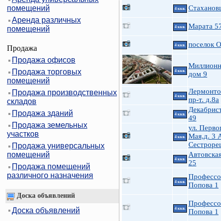
помещений
Стаханов
4 ккв.
Аренда различных
Марата 5
помещений
4 ккв.
поселок 
4 ккв.
Продажа
Продажа офисов
Миллионн
Продажа торговых
4 ккв.
дом 9
помещений
Лермонто
Продажа производственных
4 ккв.
пр-т. д.8а
складов
Декабрист
Продажа зданий
4 ккв.
49
Продажа земельных
ул. Перво
участков
Мая,д. 3 
4 ккв.
Сестроре
Продажа универсальных
помещений
Автовская
4 ккв.
25
Продажа помещений
различного назначения
Профессо
4 ккв.
Попова 1
Доска объявлений
Профессо
Доска объявлений
4 ккв.
Попова 1