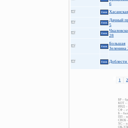
6
Хасанская
4 ккв.
Дачный пр
4 ккв.
5
Чкаловски
4 ккв.
28
Большая
4 ккв.
Зеленина 
Доблести 
4 ккв.
1
БР – б
КОТ – 
ИНД – 
СФ – с
Б – бал
ПП – п
СВОБ –
ХС – х
ОК-УЛ(