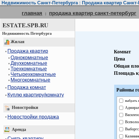
Недвижимость Санкт-Петербурга : Продажа квартир Санкт-
главная
продажа квартир санкт-петербург
|
ESTATE.SPB.RU
Недвижимость Петербурга
Жилая
Продажа квартир
Комнат
Однокомнатные
Цена
Двухкомнатные
Общая пл
Трехкомнатные
Площадь к
Четырехкомнатные
Многокомнатные
Продажа комнат
Районы г
Куплю квартиру/комнату
выбрать 
Новостройки
Адмирал
Василео
Новостройки продажа
Всеволо
Выборгс
Аренда
Калинин
Снять квартиру