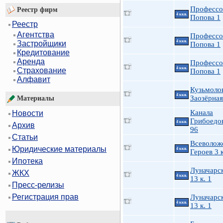
Профессо
Реестр фирм
4 ккв.
Попова 1
Реестр
Агентства
Профессо
4 ккв.
Застройщики
Попова 1
Кредитование
Аренда
Профессо
4 ккв.
Страхование
Попова 1
Алфавит
Кузьмоло
4 ккв.
Заозёрная
Материалы
Канала
Новости
Грибоедов
4 ккв.
Архив
96
Статьи
Всеволож
Юридические материалы
4 ккв.
Героев 3 к
Ипотека
Луначарск
ЖКХ
4 ккв.
13 к. 1
Пресс-релизы
Регистрация прав
Луначарск
4 ккв.
13 к. 1