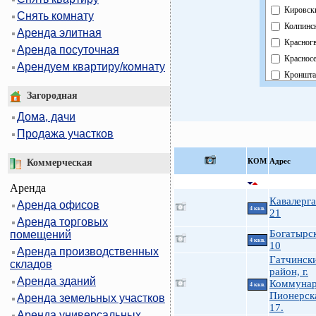
Кировск
Снять комнату
Колпинс
Аренда элитная
Красног
Аренда посуточная
Краснос
Арендуем квартиру/комнату
Кроншта
Курортн
Загородная
Московс
Дома, дачи
Невский
Продажа участков
Область
Павловс
КOМ
Адрес
Коммерческая
Петрогр
Аренда
Петродв
Кавалерга
Аренда офисов
Примор
4 ккв.
21
Аренда торговых
Пушкин
Богатырск
помещений
Фрунзен
4 ккв.
10
Аренда производственных
Централ
Гатчинск
складов
район, г.
Аренда зданий
Коммунар
4 ккв.
Пионерска
Аренда земельных участков
17.
Аренда универсальных