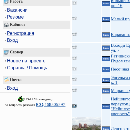
Большеох
Работа
4 ккв.
пр. 16
Вакансии
Резюме
Малый пр
4 ккв.
Кабинет
Регистрация
Караванн
4 ккв.
Вход
Володи Е
4 ккв.
ул. 7
Сервер
Гатчинск
4 ккв.
Новое на проекте
Пудомяги
Справка / Помощь
Песочная 
4 ккв.
Энгельса 
Почта
4 ккв.
к. 1
Вход
Маркина у
4 ккв.
Нейшлотс
ON-LINE менеджер
переулок 
ICQ:468505597
по вопросам рекламы
4 ккв.
"Нейшлот
крепость"
Ленсовета
4 ккв.