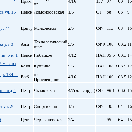
Прим
4/16
137
97
63
15
пр.
пр. Просвещения
Приморская
в ул. 15
Невск
Ломоносовская
1/5
СТ
88
63
9
Пролетарская
Пушкинская
р, 74
Центр
Маяковская
2/5
СФ
113
63
16
Рыбацкое
Садовая
Технологический
я ул. 8
Адм
5/6
СФК
100
63.2
11
Сенная пл.
ин-т
Спортивная
пр. 5 к. 1
Невск
Рыбацкое
4/12
ПАН
95.5
63.3
14
Старая Деревня
Ремезова
Технологический ин-
Колп
Купчино
5/5
ПАН
108.3
63.5
12
Удельная
пр. 134 к.
пр.
Выб
4/16
ПАН
100
63.5
12
ул. Дыбенко
Просвещения
Фрунзенская
нная д.4
Пе-гр
Чкаловская
4/7(мансарда)
СФ
96.1
63.6
15
Черная речка
Чернышевская
я ул. 20
Пе-гр
Спортивная
1/5
СФ
Чкаловская
103
64
16
Электросила
9
Центр
Чернышевская
2/4
95
64
15