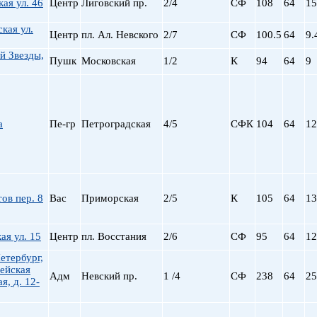
ая ул. 46
Центр
Лиговский пр.
2/4
СФ
108
64
15
кая ул.
Центр
пл. Ал. Невского
2/7
СФ
100.5
64
9.
й Звезды,
Пушк
Московская
1/2
К
94
64
9
а
Пе-гр
Петроградская
4/5
СФК
104
64
12
ов пер. 8
Вас
Приморская
2/5
К
105
64
13
я ул. 15
Центр
пл. Восстания
2/6
СФ
95
64
12
Петербург,
ейская
Адм
Невский пр.
1 /4
СФ
238
64
25
я, д. 12-