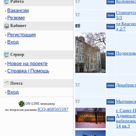
Коломенск
Работа
4 ккв.
Вакансии
Старорусс
4 ккв.
5/3
Резюме
ул Красно
Кабинет
4 ккв.
д 2/7
Регистрация
Вход
Подрезов
Сервер
4 ккв.
Новое на проекте
Справка / Помощь
Почта
Декабрист
4 ккв.
Вход
Мытнинска
4 ккв.
ON-LINE менеджер
ICQ:468505597
по вопросам рекламы
г. Санкт-
Адмиралт
4 ккв.
набережна
14 кв.3