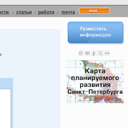
ости
статьи
работа
почта
|
|
|
|
й