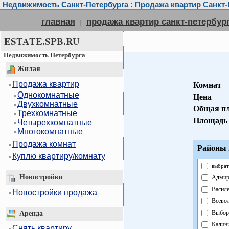
Недвижимость Санкт-Петербурга : Продажа квартир Санкт-
главная
продажа квартир санкт-петербур
|
ESTATE.SPB.RU
Недвижимость Петербурга
Жилая
Продажа квартир
Комнат
Однокомнатные
Цена
Двухкомнатные
Общая п
Трехкомнатные
Площадь 
Четырехкомнатные
Многокомнатные
Продажа комнат
Районы 
Куплю квартиру/комнату
выбрат
Новостройки
Адмир
Василе
Новостройки продажа
Всево
Выбор
Аренда
Калин
Снять квартиру