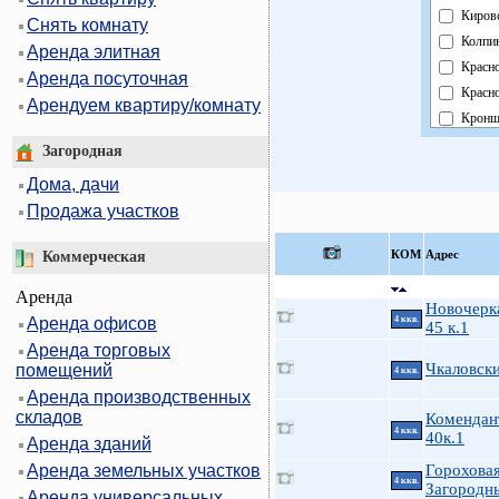
Киров
Снять комнату
Колпи
Аренда элитная
Красн
Аренда посуточная
Красно
Арендуем квартиру/комнату
Кронш
Курор
Загородная
Моско
Дома, дачи
Невск
Продажа участков
Облас
Павло
КOМ
Адрес
Коммерческая
Петро
Аренда
Петро
Новочерка
Аренда офисов
4 ккв.
Примо
45 к.1
Аренда торговых
Пушки
Чкаловск
помещений
4 ккв.
Фрунз
Аренда производственных
Центр
складов
Комендан
4 ккв.
40к.1
Аренда зданий
Аренда земельных участков
Гороховая
4 ккв.
Загородн
Аренда универсальных