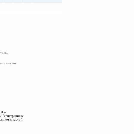
отовы,
 – домофон
 Для
. Регистрация в
санием и картой