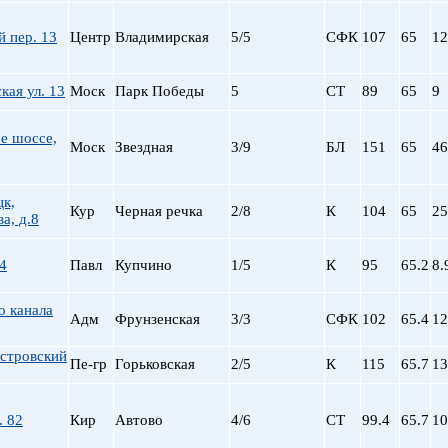
 пер. 13
Центр
Владимирская
5/5
СФК
107
65
12
кая ул. 13
Моск
Парк Победы
5
СТ
89
65
9
е шоссе,
Моск
Звездная
3/9
БЛ
151
65
46
цк,
Кур
Черная речка
2/8
К
104
65
25
а, д.8
4
Павл
Купчино
1/5
К
95
65.2
8.
о канала
Адм
Фрунзенская
3/3
СФК
102
65.4
12
стровский
Пе-гр
Горьковская
2/5
К
115
65.7
13
. 82
Кир
Автово
4/6
СТ
99.4
65.7
10