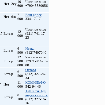
10
Частное лицо
Нет
2су
600
+79045580956
7
Ваш адрес
Нет
б/в
600
334-17-17
Частное лицо
12
.7
Есть
р
(921) 741-17-
000
23
6
Итака
Есть
р
900
(812)7407040
12
Частное лицо
Есть
р
500
+7921-944-83-
000
00
Октава
6
Есть
р
(812) 327-26-
500
34
11
КОМИЛЬФО
7
Нет
000
542-94-46
АЛЕКСАНДР
8
недвижимость
Есть
р
100
(812) 327-16-
16