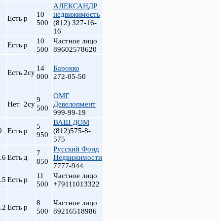
АЛЕКСАНДР
10
недвижимость
Есть
р
500
(812) 327-16-
16
10
Частное лицо
Есть
р
500
89602578620
14
Барокко
Есть
2су
000
272-05-50
ОМГ
9
Нет
2су
Девелопмент
500
999-99-19
ВАШ ДОМ
5
9
Есть
р
(812)575-8-
950
575
Русский Фонд
7
.6
Есть
д
Недвижимости
850
7777-944
11
Частное лицо
.5
Есть
р
500
+79111013322
8
Частное лицо
.2
Есть
р
500
89216518986