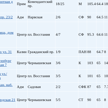
шютная д
Комендантский
Прим
18/25
М
105.4
64.4
18
пр.
пр. 23/2
Адм
Нарвская
2/6
СФ
90
64.5
11
ица, дом
Центр
пл. Восстания
4/7
СФ
95.3
64.6
11
 ул. 31
Калин
Гражданский пр.
1/9
ПАН
88
64.7
8
тербург
Центр
Чернышевская
3/6
К
103
65
14
ая 7
 ул./
Центр
пл. Восстания
3/5
К
101
65
10
а
ан. наб.
Адм
Садовая
2/2
СФК
87
65
7.
рдская 21
Центр
Чернышевская
5/5
СТ
90
65
8