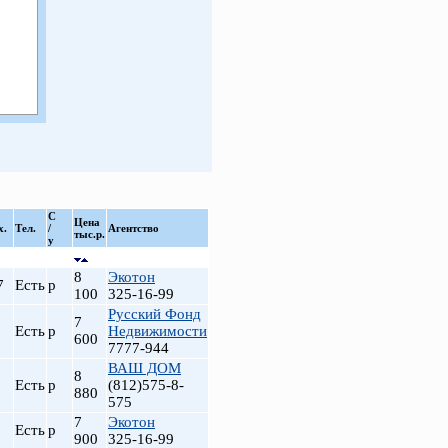
С
Цена
х.
Тел.
/
Агентство
тыс.р.
у
8
Экотон
7
Есть
р
100
325-16-99
Русский Фонд
7
Есть
р
Недвижимости
600
7777-944
ВАШ ДОМ
8
Есть
р
(812)575-8-
880
575
7
Экотон
Есть
р
900
325-16-99