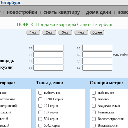
Петербург
г
новостройки
снять квартиру
дома дачи
нов
|
|
|
|
ПОИСК: Продажа квартиры Санкт-Петербург
от
до
от
до
тыс. рубле
лощадь
от
до
кухни
от
до
города:
Типы домов:
Станции метро:
ь все
выбрать все
выбрать все
алтейский
1.090.1 серия
Автово
островский
121 серия
Академическая
ложский
137 серия
Балтийская
гский
504 серия
Василеостровская
инский
504Д серия
Владимирская