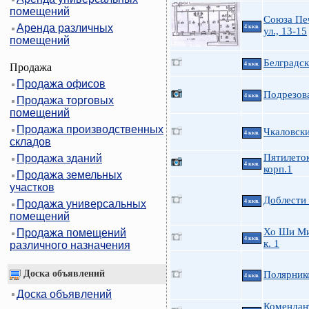
помещений
Союза Пе
Аренда различных
4 ккв.
ул., 13-15
помещений
Белградск
4 ккв.
Продажа
Продажа офисов
Подрезова
4 ккв.
Продажа торговых
помещений
Продажа производственных
Чкаловски
4 ккв.
складов
Пятилеток
Продажа зданий
4 ккв.
корп.1
Продажа земельных
участков
Доблести 
Продажа универсальных
4 ккв.
помещений
Хо Ши Ми
Продажа помещений
4 ккв.
к. 1
различного назначения
Доска объявлений
Полярник
4 ккв.
Доска объявлений
Комендан