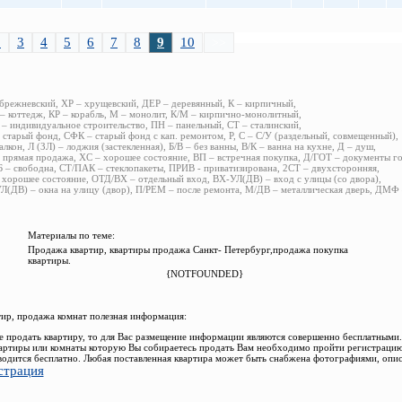
2
3
4
5
6
7
8
9
10
>>
 брежневский, ХР – хрущевский, ДЕР – деревянный, К – кирпичный,
– коттедж, КР – корабль, М – монолит, К/М – кирпично-монолитный,
– индивидуальное строительство, ПН – панельный, СТ – сталинский,
 старый фонд, СФК – старый фонд с кап. ремонтом, Р, С – С/У (раздельный, совмещенный),
алкон, Л (ЗЛ) – лоджия (застекленная), Б/В – без ванны, В/К – ванна на кухне, Д – душ,
 прямая продажа, ХС – хорошее состояние, ВП – встречная покупка, Д/ГОТ – документы г
 – свободна, СТ/ПАК – стеклопакеты, ПРИВ - приватизирована, 2СТ – двухсторонняя,
 хорошее состояние, ОТД/ВХ – отдельный вход, ВХ-УЛ(ДВ) – вход с улицы (со двора),
Л(ДВ) – окна на улицу (двор), П/РЕМ – после ремонта, М/ДВ – металлическая дверь, ДМФ
Материалы по теме:
Продажа квартир, квартиры продажа Санкт- Петербург,продажа покупка
квартиры.
{NOTFOUNDED}
ир, продажа комнат полезная информация:
е продать квартиру, то для Вас размещение информации являются совершенно бесплатными.
артиры или комнаты которую Вы собираетесь продать Вам необходимо пройти регистрацию
водится бесплатно. Любая поставленная квартира может быть снабжена фотографиями, опи
страция