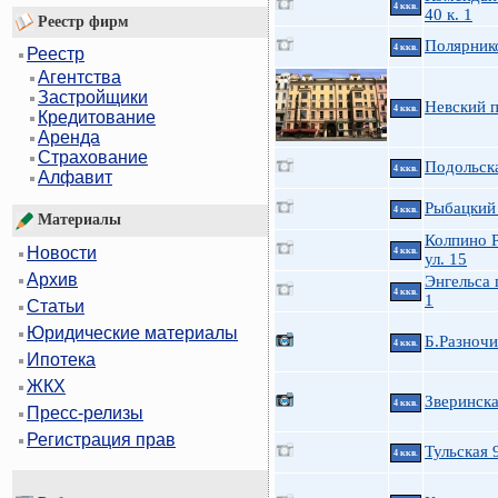
4 ккв.
40 к. 1
Реестр фирм
Полярнико
4 ккв.
Реестр
Агентства
Застройщики
Невский п
4 ккв.
Кредитование
Аренда
Страхование
Подольска
4 ккв.
Алфавит
Рыбацкий 
4 ккв.
Материалы
Колпино 
Новости
4 ккв.
ул. 15
Архив
Энгельса 
4 ккв.
1
Статьи
Юридические материалы
Б.Разночи
4 ккв.
Ипотека
ЖКХ
Зверинска
4 ккв.
Пресс-релизы
Регистрация прав
Тульская 
4 ккв.