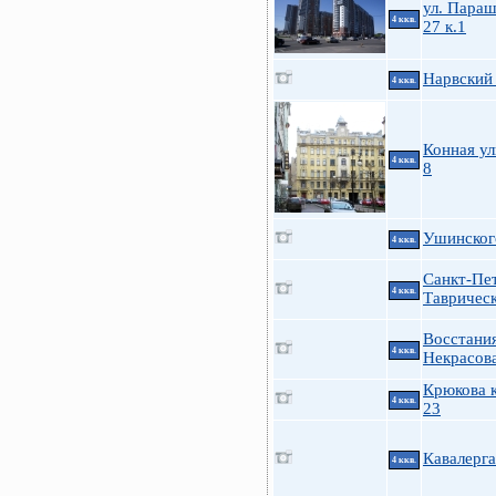
ул. Пара
4 ккв.
27 к.1
Нарвский 
4 ккв.
Конная ул
4 ккв.
8
Ушинского
4 ккв.
Санкт-Пе
4 ккв.
Таврическ
Восстания
4 ккв.
Некрасов
Крюкова к
4 ккв.
23
Кавалерга
4 ккв.