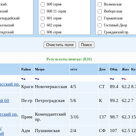
ский
600 серия
Волковская
нский
600.11 серия
Выборгская
огвардейский
601 серия
Горьковская
сельский
602 серия
Гостиный Двор
тадтский
606 серия
Гражданский пр.
тный
Блочный
Девяткино
вский
Брежневка
Достоевская
ий
Деревянный
Елизаровская
Результаты поиска: (826)
ть
Индивидуальный
Звездная
вский
Кирпично-Монолитный
Звенигородская
Район
Метро
эт/эт
Дом
Общ
Жил
Ку
градский
Кирпичный
Кировский завод
дворцовый
Корабль
Комендантский пр.
сский пр.
Красн
Новочеркасская
4/5
СТ
89.4
62.2
8.
рский
Коттедж
Крестовский о-в
нский
Монолит
Купчино
ий 60
Пе-гр
Петроградская
5/6
К
99.2
62.2
7
енский
Немецкий
Ладожская
альный
Новый Блочный
Ленинский пр.
тский пр.
Комендантский
Панельный
Лесная
Прим
3/16
137
98.7
62.3
15
пр.
Реконструкция
Лиговский пр.
/
Ст.Фонд Кап.Рем.
Ломоносовская
Адм
Пушкинская
2/4
СФ
107
62.5
12
ый