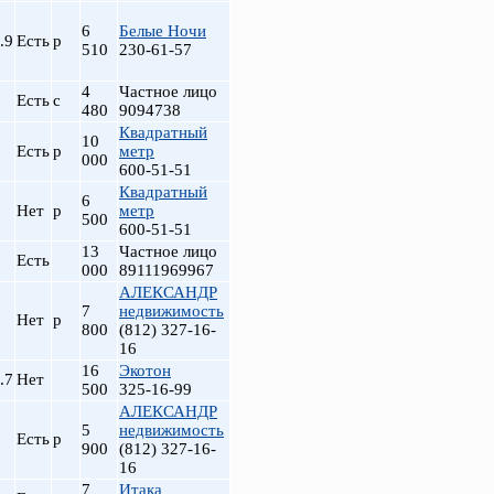
6
Белые Ночи
.9
Есть
р
510
230-61-57
4
Частное лицо
Есть
с
480
9094738
Квадратный
10
Есть
р
метр
000
600-51-51
Квадратный
6
Нет
р
метр
500
600-51-51
13
Частное лицо
Есть
000
89111969967
АЛЕКСАНДР
7
недвижимость
Нет
р
800
(812) 327-16-
16
16
Экотон
.7
Нет
500
325-16-99
АЛЕКСАНДР
5
недвижимость
Есть
р
900
(812) 327-16-
16
7
Итака