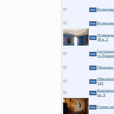
Кузнечный
4 ккв.
Кузнецовс
4 ккв.
Пулковско
4 ккв.
30 к. 2
Сестроре
4 ккв.
ул.Токарев
Обороны 
4 ккв.
Обводног
4 ккв.
145
Каменноо
4 ккв.
пр. 9
Стачек пр
4 ккв.