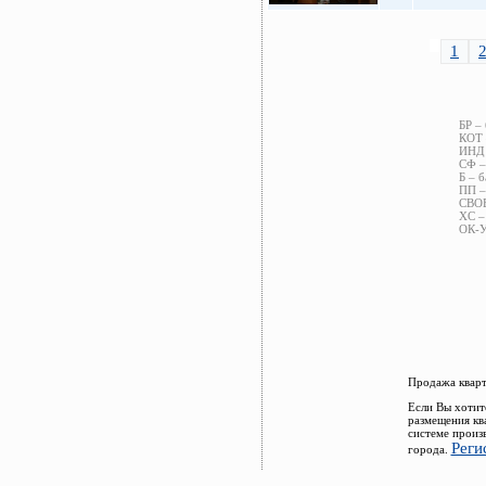
1
БР –
КОТ 
ИНД 
СФ –
Б – б
ПП –
СВОБ
ХС –
ОК-У
Продажа кварт
Если Вы хотит
размещения кв
системе произ
Реги
города.