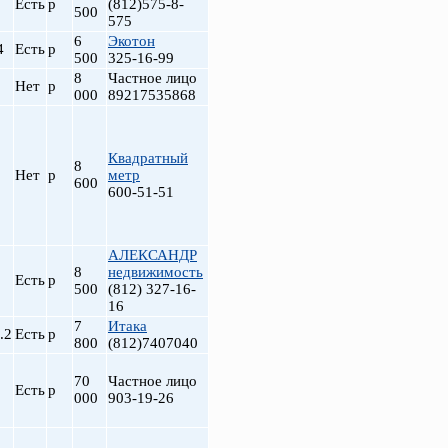
Есть
р
(812)575-8-
500
575
6
Экотон
4
Есть
р
500
325-16-99
8
Частное лицо
Нет
р
000
89217535868
Квадратный
8
Нет
р
метр
600
600-51-51
АЛЕКСАНДР
8
недвижимость
Есть
р
500
(812) 327-16-
16
7
Итака
.2
Есть
р
800
(812)7407040
70
Частное лицо
Есть
р
000
903-19-26