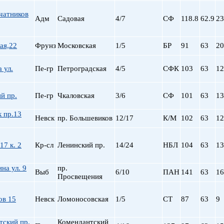
Сталинский
Маяковская
Старый фонд (СФ)
Московская
чатников
Адм
Садовая
4/7
СФ
118.8
62.9
23
Хрущевка
Московские ворота
Нарвская
ая,22
Фрунз
Московская
1/5
БР
91
63
20
Невский пр.
Новочеркасская
 ул.
Пе-гр
Петроградская
4/5
СФК
103
63
12
Обводный Канал
Обухово
Озерки
й пр.
Пе-гр
Чкаловская
3/6
СФ
101
63
13
Парк Победы
 пр.13
Парнас
Невск
пр. Большевиков
12/17
К/М
102
63
12
Петроградская
Пионерская
17 к. 2
Кр-сл
Ленинский пр.
14/24
НБЛ
104
63
13
пл. Ал. Невского
пл. Восстания
на ул. 9
пр.
Выб
6/10
ПАН
141
63
16
пл. Ленина
Просвещения
пл. Мужества
Политехническая
ов 15
Невск
Ломоносовская
1/5
СТ
87
63
9
пр. Большевиков
пр. Ветеранов
тский пр.
Комендантский