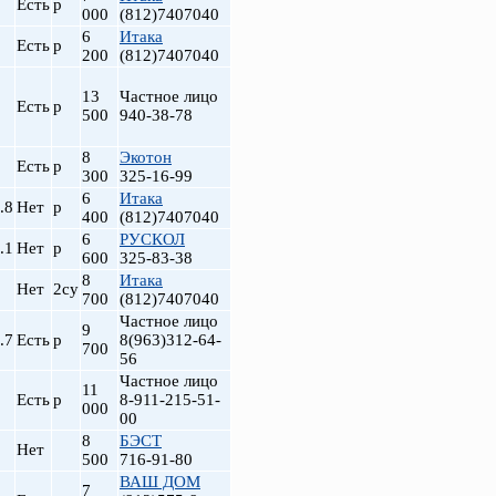
Есть
р
000
(812)7407040
6
Итака
Есть
р
200
(812)7407040
13
Частное лицо
Есть
р
500
940-38-78
8
Экотон
Есть
р
300
325-16-99
6
Итака
.8
Нет
р
400
(812)7407040
6
РУСКОЛ
т
.1
Нет
р
600
325-83-38
8
Итака
Нет
2су
700
(812)7407040
Частное лицо
9
.7
Есть
р
8(963)312-64-
700
56
Частное лицо
11
Есть
р
8-911-215-51-
000
00
8
БЭСТ
Нет
500
716-91-80
ВАШ ДОМ
7