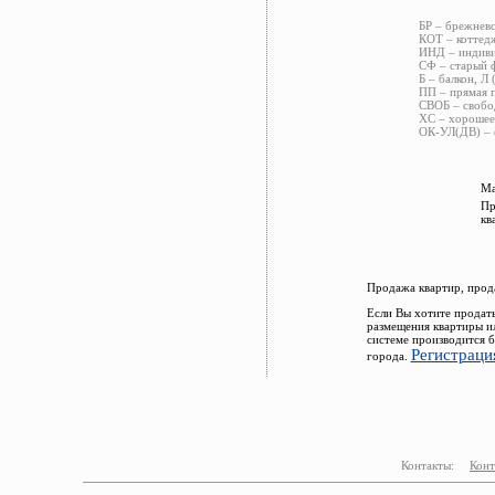
БР – брежневс
КОТ – коттед
ИНД – индиви
СФ – старый ф
Б – балкон, Л 
ПП – прямая 
СВОБ – свобо
ХС – хорошее 
ОК-УЛ(ДВ) – 
Ма
Пр
кв
Продажа квартир, прод
Если Вы хотите продат
размещения квартиры и
системе производится 
Регистраци
города.
Контакты:
Конт