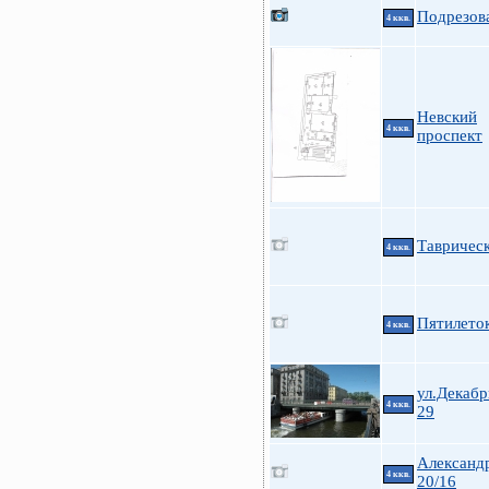
Подрезова
4 ккв.
Невский
4 ккв.
проспект
Таврическ
4 ккв.
Пятилеток
4 ккв.
ул.Декабр
4 ккв.
29
Александ
4 ккв.
20/16