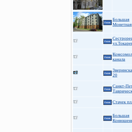
Большая
4 ккв.
Монетная
Сестроре
4 ккв.
ул.Токарев
Комсомол
4 ккв.
канала
Зверинска
4 ккв.
20
Санкт-Пе
4 ккв.
Таврическ
Стачек пл
4 ккв.
Большая
4 ккв.
Конюшенн