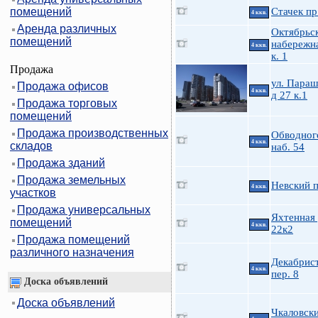
помещений
Стачек пр
4 ккв.
Аренда различных
Октябрьс
помещений
набережна
4 ккв.
к. 1
Продажа
ул. Пара
Продажа офисов
4 ккв.
д 27 к.1
Продажа торговых
помещений
Продажа производственных
Обводного
4 ккв.
складов
наб. 54
Продажа зданий
Продажа земельных
Невский п
4 ккв.
участков
Продажа универсальных
Яхтенная 
помещений
4 ккв.
22к2
Продажа помещений
различного назначения
Декабрис
4 ккв.
пер. 8
Доска объявлений
Доска объявлений
Чкаловски