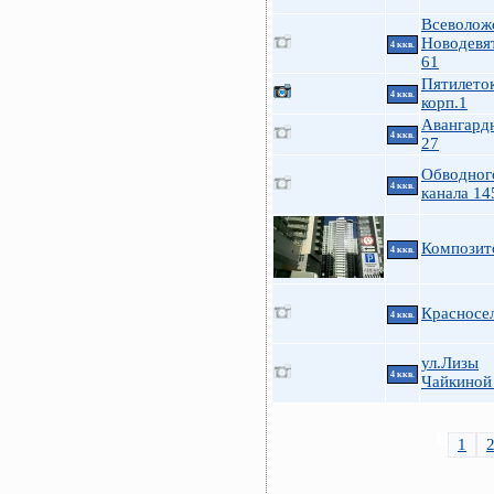
Всеволож
Новодевя
4 ккв.
61
Пятилеток
4 ккв.
корп.1
Авангардн
4 ккв.
27
Обводног
4 ккв.
канала 14
Композит
4 ккв.
Красносе
4 ккв.
ул.Лизы
4 ккв.
Чайкиной
1