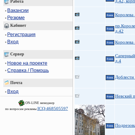
д.42, корп
Работа
Вакансии
Королева
4 ккв.
Резюме
Кабинет
пр.Короле
4 ккв.
д.42
Регистрация
Вход
Королева
4 ккв.
Сервер
Саперный 
4 ккв.
д.4
Новое на проекте
Справка / Помощь
Доблести 
4 ккв.
Почта
Вход
Невский п
4 ккв.
ON-LINE менеджер
ICQ:468505597
по вопросам рекламы
Подрезов
4 ккв.