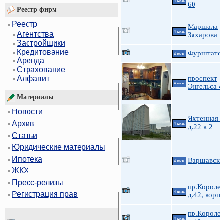
4 ккв.
60
Реестр фирм
Реестр
Маршала
4 ккв.
Агентства
Захарова 
Застройщики
Кредитование
Фурштатс
4 ккв.
Аренда
Страхование
проспект
Алфавит
4 ккв.
Энгельса 
Материалы
Новости
Яхтенная 
Архив
4 ккв.
д.22 к 2
Статьи
Юридические материалы
Ипотека
Варшавск
4 ккв.
ЖКХ
Пресс-релизы
пр.Короле
4 ккв.
Регистрация прав
д.42, корп
пр.Короле
4 ккв.