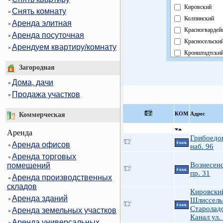
Кировский
Снять комнату
Колпинский
Аренда элитная
Красногвардей
Аренда посуточная
Красносельски
Арендуем квартиру/комнату
Кронштадтски
Курортный
Загородная
Московский
Дома, дачи
Невский
Продажа участков
Область
Павловский
КOМ
Адрес
Коммерческая
Петроградский
Аренда
Петродворцов
Грибоедов
Аренда офисов
4 ккв.
Приморский
наб. 96
Аренда торговых
Пушкинский
Вознесен
помещений
Фрунзенский
4 ккв.
пр. 31
Аренда производственных
Центральный
складов
Кировски
Аренда зданий
Шлиссельб
4 ккв.
Старолад
Аренда земельных участков
Канал ул.
Аренда универсальных