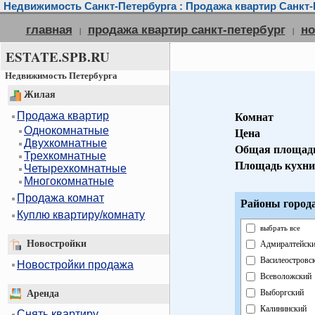
Недвижимость Санкт-Петербурга : Продажа квартир Санкт-
главная
продажа квартир санкт-петербург
но
|
|
ESTATE.SPB.RU
Недвижимость Петербурга
Жилая
Продажа квартир
Комнат
Однокомнатные
Цена
Двухкомнатные
Общая площад
Трехкомнатные
Площадь кухни
Четырехкомнатные
Многокомнатные
Продажа комнат
Районы города
Куплю квартиру/комнату
выбрать все
Новостройки
Адмиралтейск
Василеостровс
Новостройки продажа
Всеволожский
Выборгский
Аренда
Калининский
Снять квартиру