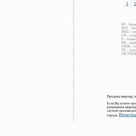
1
БР – бреж
КОТ – кот
ИНД – инд
СФ – стар
Б – балко
ПП – прям
СВОБ – св
ХС – хоро
ОК-УЛ(ДВ)
Продажа квартир, 
Если Вы хотите про
размещения кварти
системе производит
Регистр
города.