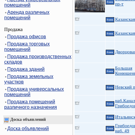
4 ккв.
пр-т
помещений
Аренда различных
помещений
Казанская
4 ккв.
Продажа
Казанская
4 ккв.
Продажа офисов
Продажа торговых
помещений
Дворцовая
4 ккв.
Продажа производственных
складов
Большая
Продажа зданий
4 ккв.
Конюшенн
Продажа земельных
участков
Невский п
4 ккв.
Продажа универсальных
помещений
наб.Канал
Продажа помещений
4 ккв.
Грибоедо
различного назначения
Итальянск
4 ккв.
Доска объявлений
Грибоедов
Доска объявлений
4 ккв.
наб. 49