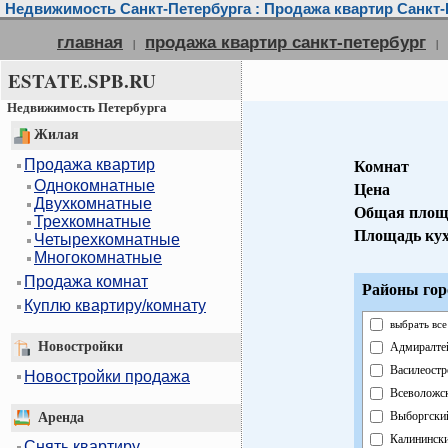
Недвижимость Санкт-Петербурга : Продажа квартир Санкт-
главная
продажа квартир санкт-петербург
|
|
ESTATE.SPB.RU
Недвижимость Петербурга
Жилая
Продажа квартир
Комнат
Однокомнатные
Цена
Двухкомнатные
Общая площ
Трехкомнатные
Площадь ку
Четырехкомнатные
Многокомнатные
Продажа комнат
Районы гор
Куплю квартиру/комнату
выбрать все
Новостройки
Адмиралте
Василеостр
Новостройки продажа
Всеволожс
Выборгски
Аренда
Калининск
Снять квартиру