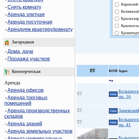
Кировский
Снять комнату
Колпински
Аренда элитная
Красногвар
Аренда посуточная
Красносель
Арендуем квартиру/комнату
Кронштадт
Курортный
Загородная
Московски
Дома, дачи
Невский
Продажа участков
Область
Павловски
КOМ
Адрес
Коммерческая
Петроград
Аренда
Петродвор
Аренда офисов
Приморски
Большеох
4 ккв.
пр. 16
Аренда торговых
Пушкинск
помещений
Фрунзенск
Аренда производственных
Заневский
Центральн
4 ккв.
складов
Большеох
Аренда зданий
4 ккв.
пр. 41
Аренда земельных участков
Большеох
Аренда универсальных