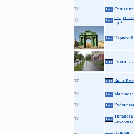
Стачек пр
4 ккв.
Старопет
4 ккв.
пр 3
Нарвский 
4 ккв.
Гладкова,
4 ккв.
Коли Томч
4 ккв.
Малиновс
4 ккв.
Кубинска
4 ккв.
Типанова 
4 ккв.
Космонав
Пушкин