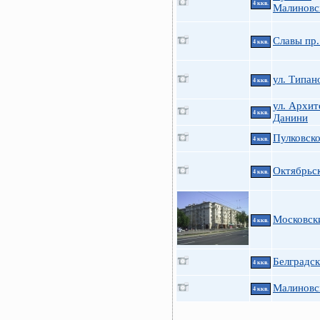
4 ккв.
Малиновск
Славы пр.
4 ккв.
ул. Типан
4 ккв.
ул. Архит
4 ккв.
Данини
Пулковско
4 ккв.
Октябрьск
4 ккв.
Московски
4 ккв.
Белградск
4 ккв.
Малиновс
4 ккв.