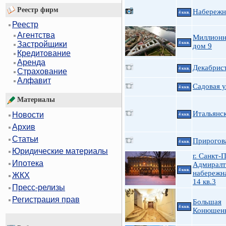
Реестр фирм
Набережн
4 ккв.
Реестр
Агентства
Миллионн
Застройщики
4 ккв.
дом 9
Кредитование
Аренда
Декабрист
4 ккв.
Страхование
Алфавит
Садовая у
4 ккв.
Материалы
Итальянск
Новости
4 ккв.
Архив
Статьи
Прирогова
4 ккв.
Юридические материалы
г. Санкт-
Ипотека
Адмиралт
4 ккв.
набережна
ЖКХ
14 кв.3
Пресс-релизы
Регистрация прав
Большая
4 ккв.
Конюшенн