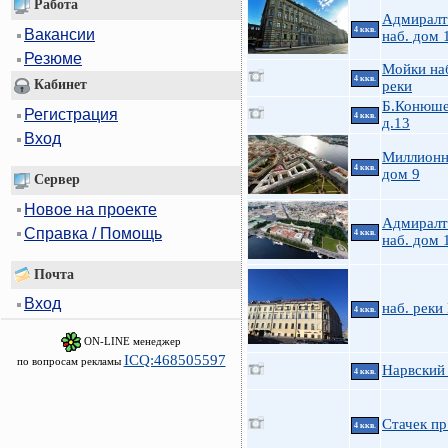
Работа
Адмиралт
4 ккв.
Вакансии
наб. дом 
Резюме
Мойки на
4 ккв.
Кабинет
реки
Б.Конюше
Регистрация
4 ккв.
д.13
Вход
Миллионн
4 ккв.
дом 9
Сервер
Новое на проекте
Адмиралт
Справка / Помощь
4 ккв.
наб. дом 
Почта
Вход
наб. реки
4 ккв.
ON-LINE менеджер
ICQ:468505597
по вопросам рекламы
Нарвский 
4 ккв.
Стачек пр.
4 ккв.