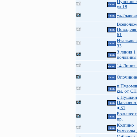
Пушкинск
4 ккв.
ул.18
ул.Главна
4 ккв.
Всеволож
Новодевя
4 ккв.
61
Итальянск
4 ккв.
33
3 линия 1
4 ккв.
половины
14 Линия
4 ккв.
Опочинина
4 ккв.
п.Пудомя
4 ккв.
км. от СП
г. Пушкин
Павловско
4 ккв.
д.31
Большеох
4 ккв.
пр.
Колпино
4 ккв.
Ремезова 
Саблинска