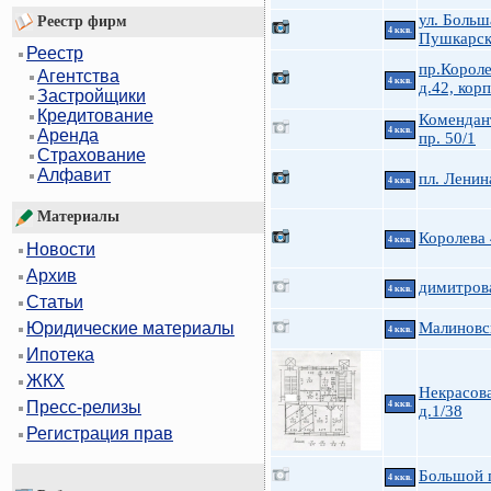
ул. Больш
Реестр фирм
4 ккв.
Пушкарск
Реестр
пр.Короле
Агентства
4 ккв.
д.42, корп
Застройщики
Кредитование
Комендан
4 ккв.
Аренда
пр. 50/1
Страхование
Алфавит
пл. Ленин
4 ккв.
Материалы
Королева
4 ккв.
Новости
Архив
димитров
4 ккв.
Статьи
Малиновс
Юридические материалы
4 ккв.
Ипотека
ЖКХ
Некрасова
Пресс-релизы
4 ккв.
д.1/38
Регистрация прав
Большой п
4 ккв.