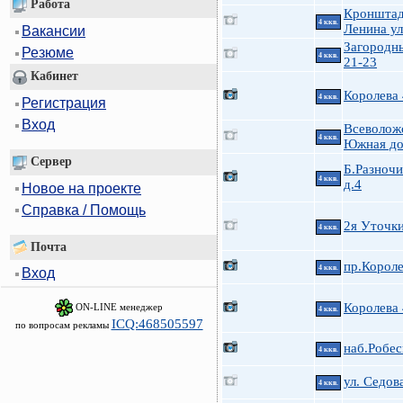
Работа
Кроншта
4 ккв.
Ленина ул
Вакансии
Загородн
Резюме
4 ккв.
21-23
Кабинет
Королева
4 ккв.
Регистрация
Вход
Всеволожс
4 ккв.
Южная до
Сервер
Б.Разноч
4 ккв.
д.4
Новое на проекте
Справка / Помощь
2я Уточк
4 ккв.
Почта
пр.Короле
4 ккв.
Вход
Королева
ON-LINE менеджер
4 ккв.
ICQ:468505597
по вопросам рекламы
наб.Робес
4 ккв.
ул. Седова
4 ккв.