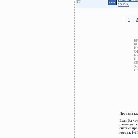
4 ккв.
13/15
1
БР
КО
ИН
СФ
Б 
ПП
СВ
ХС
ОК
Продажа ква
Если Вы хот
размещения 
системе про
Ре
города.