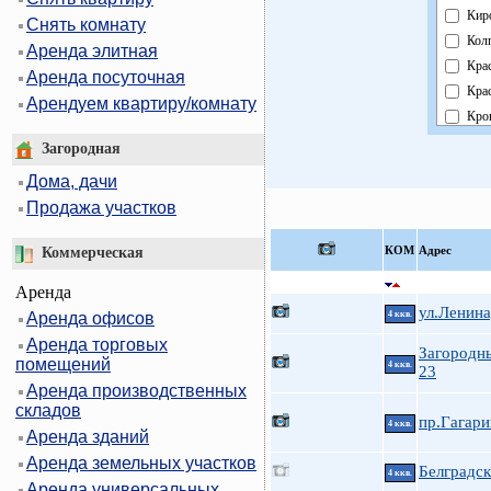
Кир
Снять комнату
Кол
Аренда элитная
Кра
Аренда посуточная
Кра
Арендуем квартиру/комнату
Кро
Кур
Загородная
Мос
Дома, дачи
Нев
Продажа участков
Обл
Пав
КOМ
Адрес
Коммерческая
Пет
Аренда
Пет
ул.Ленина
Аренда офисов
4 ккв.
При
Аренда торговых
Пуш
Загородн
помещений
4 ккв.
Фру
23
Аренда производственных
Цен
складов
пр.Гагари
4 ккв.
Аренда зданий
Аренда земельных участков
Белградск
4 ккв.
Аренда универсальных