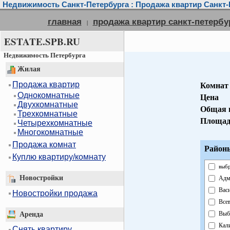
Недвижимость Санкт-Петербурга : Продажа квартир Санкт-
главная
продажа квартир санкт-петербу
|
ESTATE.SPB.RU
Недвижимость Петербурга
Жилая
Продажа квартир
Комнат
Однокомнатные
Цена
Двухкомнатные
Общая 
Трехкомнатные
Площад
Четырехкомнатные
Многокомнатные
Продажа комнат
Районы
Куплю квартиру/комнату
выбр
Новостройки
Адм
Вас
Новостройки продажа
Все
Выб
Аренда
Кал
Снять квартиру