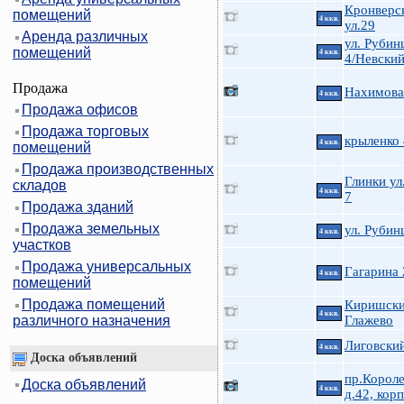
Кронверс
помещений
4 ккв.
ул.29
Аренда различных
ул. Руби
помещений
4 ккв.
4/Невский
Продажа
Нахимова 
4 ккв.
Продажа офисов
Продажа торговых
крыленко
4 ккв.
помещений
Продажа производственных
Глинки ул.
складов
4 ккв.
7
Продажа зданий
Продажа земельных
ул. Руби
4 ккв.
участков
Продажа универсальных
Гагарина 
4 ккв.
помещений
Продажа помещений
Киришски
4 ккв.
различного назначения
Глажево
Лиговский
4 ккв.
Доска объявлений
пр.Короле
Доска объявлений
4 ккв.
д.42, корп