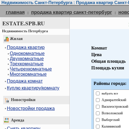
Недвижимость Санкт-Петербурга : Продажа квартир Санкт-
главная
продажа квартир санкт-петербург
нов
|
|
ESTATE.SPB.RU
Недвижимость Петербурга
Жилая
Продажа квартир
Комнат
Однокомнатные
Цена
Двухкомнатные
Общая площадь
Трехкомнатные
Площадь кухни
Четырехкомнатные
Многокомнатные
Продажа комнат
Районы города:
Куплю квартиру/комнату
выбрать все
Новостройки
Адмиралтейский
Василеостровский
Новостройки продажа
Всеволожский
Выборгский
Аренда
Калининский
Снять квартиру