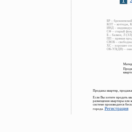
1
БР – брежневский
КОТ – коттедж, К
ИНД – индивидуал
СФ – старый фонд
Б – балкон, Л (ЗЛ
ПП – прямая прод
СВОБ – свободна,
ХС – хорошее сос
ОК-УЛ(ДВ) – окна
Матер
Прода
кварт
Продажа квартир, продажа
Если Вы хотите продать кв
размещения квартиры или 
системе производится бесп
Регистрация
города.