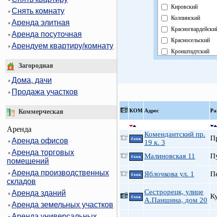
Кировский
Снять комнату
Колпинский
Аренда элитная
Красногвардейски
Аренда посуточная
Красносельский
Арендуем квартиру/комнату
Кронштадтский
Курортный
Загородная
Московский
Дома, дачи
Невский
Продажа участков
Область
Павловский
КOМ
Адрес
Ра
Коммерческая
Петроградский
Аренда
Петродворцовый
Комендантский пр.
П
Аренда офисов
4 ккв.
Приморский
19 к. 3
Аренда торговых
Пушкинский
Малиновская 11
П
4 ккв.
помещений
Фрунзенский
Аренда производственных
Яблочкова ул. 1
П
Центральный
4 ккв.
складов
Сестрорецк, улице
Аренда зданий
К
4 ккв.
А.Паншина, дом 20
Аренда земельных участков
Аренда универсальных