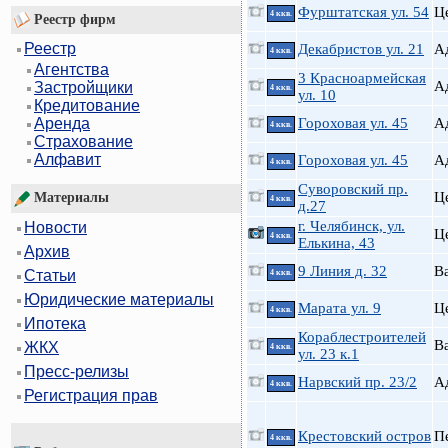
Фурштатская ул. 54
Ц
4 ккв.
Реестр фирм
Реестр
Декабристов ул. 21
А
4 ккв.
Агентства
3 Красноармейская
А
Застройщики
4 ккв.
ул. 10
Кредитование
Гороховая ул. 45
А
Аренда
4 ккв.
Страхование
Алфавит
Гороховая ул. 45
А
4 ккв.
Суворовский пр.
Ц
Материалы
4 ккв.
д.27
г. Челябинск, ул.
Новости
Ц
4 ккв.
Елькина, 43
Архив
9 Линия д. 32
В
Статьи
4 ккв.
Юридические материалы
Марата ул. 9
Ц
4 ккв.
Ипотека
Кораблестроителей
В
ЖКХ
4 ккв.
ул. 23 к.1
Пресс-релизы
Нарвский пр. 23/2
А
4 ккв.
Регистрация прав
Крестовский остров
П
4 ккв.