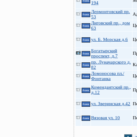
М
4 ккв.
194
Лермонтовский пр.
А
4 ккв.
53
Лиговский пр., дом
Ц
4 ккв.
63
ул. Б. Морская д.6
Ц
4 ккв.
Богатырский
П
4 ккв.
проспект, д.7
пр. Луначарского д.
К
4 ккв.
82
Ломоносова пл./
Ц
4 ккв.
Фонтанка
Комендантский пр.,
П
4 ккв.
д.12
ул. Зверинская д.42
П
4 ккв.
Вязовая ул. 10
П
4 ккв.