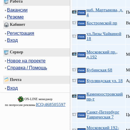
Работа
наб. Мартынова, д.
Вакансии
П
4 ккв.
4
Резюме
Костромской пр
В
4 ккв.
Кабинет
Регистрация
ул.Лизы Чайкиной
П
4 ккв.
18
Вход
Московский пр.,
Сервер
М
4 ккв.
д.192
Новое на проекте
Справка / Помощь
Кубинская 68
М
4 ккв.
Почта
Курляндская ул. 18
А
4 ккв.
Вход
Каменоостровский
П
4 ккв.
пр-т
ON-LINE менеджер
ICQ:468505597
по вопросам рекламы
Санкт-Петербург
Ц
4 ккв.
Таврическая 7
Московский 192-