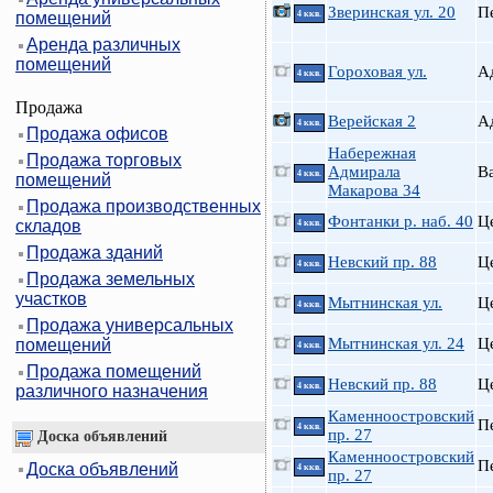
Зверинская ул. 20
П
помещений
4 ккв.
Аренда различных
помещений
Гороховая ул.
А
4 ккв.
Продажа
Верейская 2
А
4 ккв.
Продажа офисов
Набережная
Продажа торговых
Адмирала
В
4 ккв.
помещений
Макарова 34
Продажа производственных
Фонтанки р. наб. 40
Ц
складов
4 ккв.
Продажа зданий
Невский пр. 88
Ц
4 ккв.
Продажа земельных
участков
Мытнинская ул.
Ц
4 ккв.
Продажа универсальных
Мытнинская ул. 24
Ц
помещений
4 ккв.
Продажа помещений
Невский пр. 88
Ц
4 ккв.
различного назначения
Каменноостровский
П
4 ккв.
пр. 27
Доска объявлений
Каменноостровский
П
Доска объявлений
4 ккв.
пр. 27