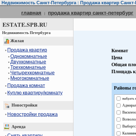
Недвижимость Санкт-Петербурга : Продажа квартир Санкт-
главная
продажа квартир санкт-петербург
|
ESTATE.SPB.RU
Недвижимость Петербурга
Жилая
Продажа квартир
Комнат
Однокомнатные
Цена
Двухкомнатные
Общая пл
Трехкомнатные
Площадь к
Четырехкомнатные
Многокомнатные
Продажа комнат
Районы г
Куплю квартиру/комнату
выбрать 
Новостройки
Адмирал
Василео
Новостройки продажа
Всеволо
Выборгс
Аренда
Калинин
Снять квартиру