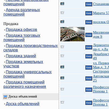
помещений
Стаханов
4 ккв.
Аренда различных
Марата 5
помещений
4 ккв.
поселок 
4 ккв.
Продажа
Продажа офисов
Миллионн
Продажа торговых
4 ккв.
дом 9
помещений
Лермонто
Продажа производственных
4 ккв.
пр-т. д.8а
складов
Декабрист
Продажа зданий
4 ккв.
49
Продажа земельных
ул. Перво
участков
Мая,д. 3 
4 ккв.
Сестроре
Продажа универсальных
помещений
Автовская
4 ккв.
25
Продажа помещений
различного назначения
Профессо
4 ккв.
Попова 1
Доска объявлений
Профессо
Доска объявлений
4 ккв.
Попова 1