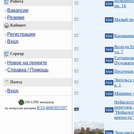
Большеох
Работа
4 ккв.
пр. 16
Вакансии
Резюме
Малый пр
4 ккв.
Кабинет
Регистрация
Караванн
4 ккв.
Вход
Володи Е
4 ккв.
ул. 7
Сервер
Гатчинск
4 ккв.
Новое на проекте
Пудомяги
Справка / Помощь
Песочная 
4 ккв.
Энгельса 
Почта
4 ккв.
к. 1
Вход
Маркина у
4 ккв.
Нейшлотс
ON-LINE менеджер
переулок 
ICQ:468505597
по вопросам рекламы
4 ккв.
"Нейшлот
крепость"
Ленсовета
4 ккв.