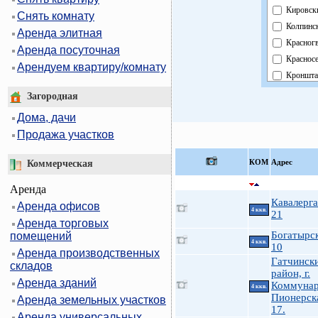
Кировск
Снять комнату
Колпинс
Аренда элитная
Красног
Аренда посуточная
Краснос
Арендуем квартиру/комнату
Кроншта
Курортн
Загородная
Московс
Дома, дачи
Невский
Продажа участков
Область
Павловс
КOМ
Адрес
Коммерческая
Петрогр
Аренда
Петродв
Кавалерга
Аренда офисов
Примор
4 ккв.
21
Аренда торговых
Пушкин
Богатырск
помещений
Фрунзен
4 ккв.
10
Аренда производственных
Централ
Гатчинск
складов
район, г.
Аренда зданий
Коммунар
4 ккв.
Пионерска
Аренда земельных участков
17.
Аренда универсальных