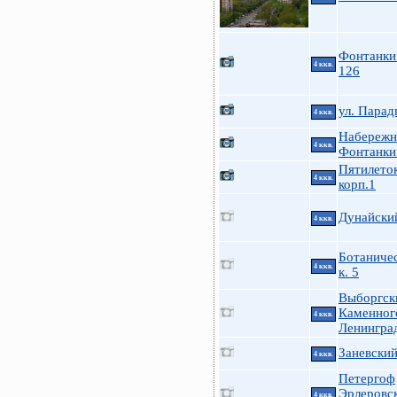
Фонтанки 
4 ккв.
126
ул. Парад
4 ккв.
Набережн
4 ккв.
Фонтанки
Пятилеток
4 ккв.
корп.1
Дунайский
4 ккв.
Ботаничес
4 ккв.
к. 5
Выборгск
Каменног
4 ккв.
Ленингра
Заневский
4 ккв.
Петергоф
Эрлеровск
4 ккв.