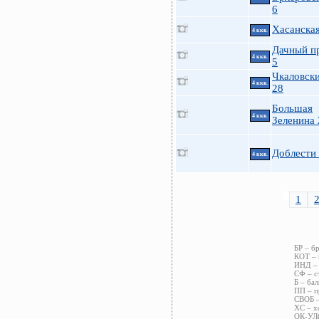
6
Хасанская
4 ккв.
Дачный пр
4 ккв.
5
Чкаловски
4 ккв.
28
Большая
4 ккв.
Зеленина 
Доблести 
4 ккв.
1
БР – б
КОТ – 
ИНД – 
СФ – с
Б – бал
ПП – п
СВОБ –
ХС – х
ОК-УЛ(