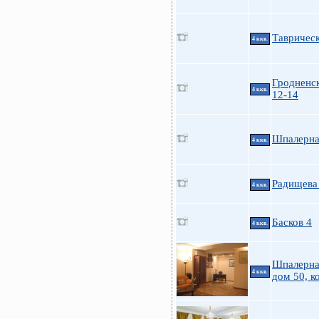
Таврическ
4 ккв.
Гродненск
4 ккв.
12-14
Шпалерна
4 ккв.
Радищева
4 ккв.
Басков 4
4 ккв.
Шпалерна
4 ккв.
дом 50, к