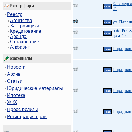
Кавалерга
Реестр фирм
4 ккв.
21
Реестр
Агентства
ул. Парад
4 ккв.
Застройщики
наб. Робе
Кредитование
4 ккв.
дом 4-6
Аренда
Страхование
Алфавит
Парадная 
4 ккв.
Материалы
Новости
Парадная 
4 ккв.
Архив
Статьи
Юридические материалы
Парадная 
4 ккв.
Ипотека
ЖКХ
Пресс-релизы
Парадная 
4 ккв.
Регистрация прав