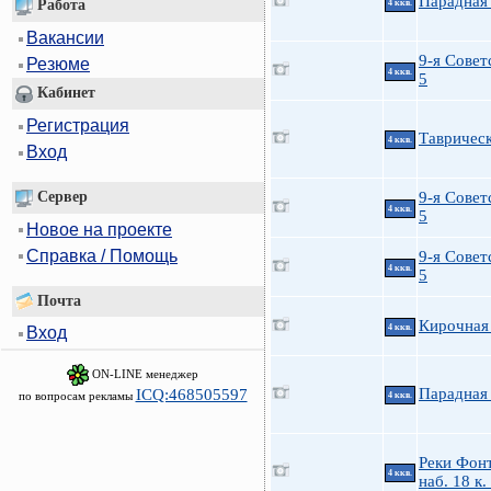
Парадная 
Работа
4 ккв.
Вакансии
9-я Совет
Резюме
4 ккв.
5
Кабинет
Регистрация
Таврическ
4 ккв.
Вход
Сервер
9-я Совет
4 ккв.
5
Новое на проекте
Справка / Помощь
9-я Совет
4 ккв.
5
Почта
Кирочная 
4 ккв.
Вход
ON-LINE менеджер
Парадная 
ICQ:468505597
по вопросам рекламы
4 ккв.
Реки Фон
4 ккв.
наб. 18 к.