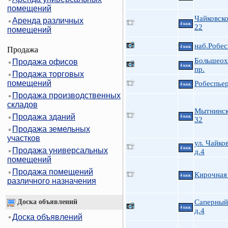
помещений
Чайковско
Аренда различных
4 ккв.
22
помещений
наб.Робес
4 ккв.
Продажа
Большеох
Продажа офисов
4 ккв.
пр.
Продажа торговых
помещений
Робеспьер
4 ккв.
Продажа производственных
складов
Мытнинск
Продажа зданий
4 ккв.
32
Продажа земельных
участков
ул. Чайко
4 ккв.
Продажа универсальных
д.4
помещений
Продажа помещений
Кирочная
4 ккв.
различного назначения
Доска объявлений
Саперный 
4 ккв.
д.4
Доска объявлений