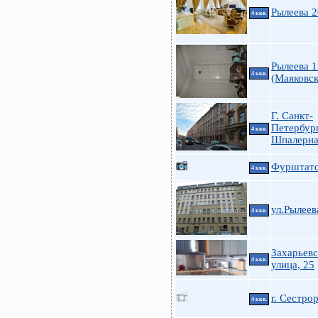
Рылеева 2
4 ккв.
Рылеева 1
4 ккв.
(Маяковск
Г. Санкт-
Петербург
4 ккв.
Шпалерная
Фурштатс
4 ккв.
ул.Рылеев
4 ккв.
Захарьевс
4 ккв.
улица, 25
г. Сестро
4 ккв.