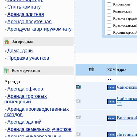
Кировский
Снять комнату
Колпинский
Аренда элитная
Красногвардей
Аренда посуточная
Красносельски
Арендуем квартиру/комнату
Кронштадтски
Курортный
Загородная
Московский
Дома, дачи
Невский
Продажа участков
Область
Павловский
КOМ
Адрес
Коммерческая
Петроградский
Аренда
Петродворцов
Чайковско
Аренда офисов
4 ккв.
Приморский
Аренда торговых
Пушкинский
Чайковско
помещений
4 ккв.
Фрунзенский
12
Аренда производственных
Центральный
складов
Виленский
4 ккв.
Аренда зданий
Аренда земельных участков
Литейный 
4 ккв.
Аренда универсальных