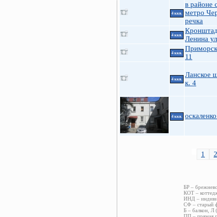
в районе с
метро Че
4 ккв.
речка
Кроншта
4 ккв.
Ленина ул
Приморск
4 ккв.
11
Ланское ш
4 ккв.
к. 4
оскаленко
4 ккв.
1
БР – брежневс
КОТ – коттед
ИНД – индиви
СФ – старый ф
Б – балкон, Л 
ПП – прямая 