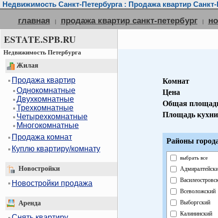
Недвижимость Санкт-Петербурга : Продажа квартир Санкт-
главная
продажа квартир санкт-петербург
но
|
|
ESTATE.SPB.RU
Недвижимость Петербурга
Жилая
Продажа квартир
Комнат
Однокомнатные
Цена
Двухкомнатные
Общая площад
Трехкомнатные
Площадь кухни
Четырехкомнатные
Многокомнатные
Продажа комнат
Районы города
Куплю квартиру/комнату
выбрать все
Новостройки
Адмиралтейск
Василеостровс
Новостройки продажа
Всеволожский
Выборгский
Аренда
Калининский
Снять квартиру