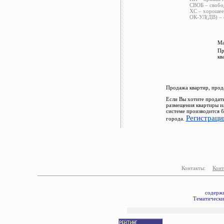
СВОБ – свобо
ХС – хорошее 
ОК-УЛ(ДВ) – 
Ма
Пр
кв
Продажа квартир, прод
Если Вы хотите продат
размещения квартиры и
системе производится 
Регистраци
города.
Контакты:
Конт
содерж
Тематически