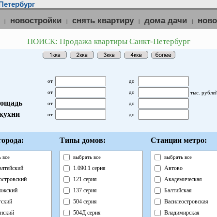
Петербург
новостройки
снять квартиру
дома дачи
нов
|
|
|
|
ПОИСК: Продажа квартиры Санкт-Петербург
от
до
от
до
тыс. рубле
ощадь
от
до
кухни
от
до
орода:
Типы домов:
Станции метро:
 все
выбрать все
выбрать все
лтейский
1.090.1 серия
Автово
островский
121 серия
Академическая
ожский
137 серия
Балтийская
ский
504 серия
Василеостровская
нский
504Д серия
Владимирская