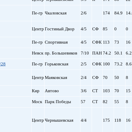
пр. Просвещения
Приморская
Пе-гр
Чкаловская
2/6
174
84.9
14.
Пролетарская
Пушкинская
Центр
Гостиный Двор
4/5
СФ
85
0
0
Рыбацкое
Садовая
Пе-гр
Спортивная
4/5
СФК
113
73
16
Сенная пл.
Спортивная
Невск
пр. Большевиков
7/10
ПАН
74.2
50.1
6.2
Старая Деревня
/28
Пе-гр
Горьковская
2/5
СФК
100
73.2
8.6
Технологический ин-
Удельная
Центр
Маяковская
2/4
СФ
70
50
8
ул. Дыбенко
Фрунзенская
Кир
Автово
3/6
СТ
103
70
15
Черная речка
Чернышевская
Моск
Парк Победы
57
СТ
82
55
8
Чкаловская
Электросила
Центр
Чернышевская
4/4
175
118
16