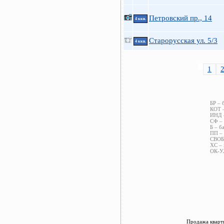
Петровский пр., 14
4 ккв.
Старорусская ул. 5/3
4 ккв.
1
БР – 
КОТ –
ИНД –
СФ – 
Б – б
ПП – 
СВОБ 
ХС – 
ОК-УЛ
Продажа кварти