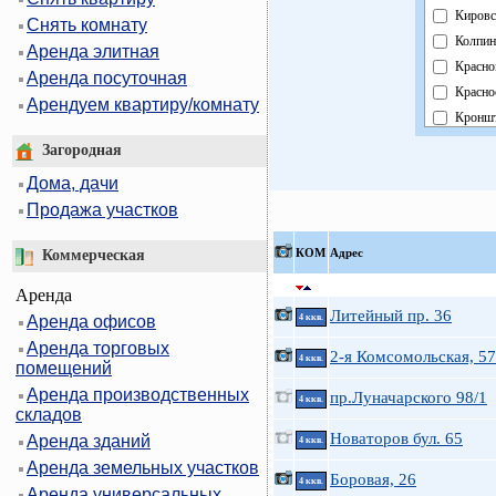
Кировс
Снять комнату
Колпин
Аренда элитная
Красно
Аренда посуточная
Красно
Арендуем квартиру/комнату
Кроншт
Курорт
Загородная
Москов
Дома, дачи
Невски
Продажа участков
Област
Павлов
КOМ
Адрес
Коммерческая
Петрог
Аренда
Петрод
Литейный пр. 36
Аренда офисов
4 ккв.
Примо
Аренда торговых
Пушки
2-я Комсомольская, 57
4 ккв.
помещений
Фрунзе
Аренда производственных
пр.Луначарского 98/1
Центра
4 ккв.
складов
Новаторов бул. 65
Аренда зданий
4 ккв.
Аренда земельных участков
Боровая, 26
4 ккв.
Аренда универсальных