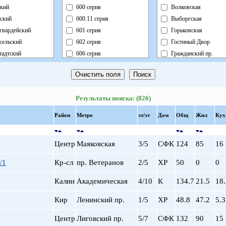
кий
600 серия
Волковская
ский
600.11 серия
Выборгская
гвардейский
601 серия
Горьковская
сельский
602 серия
Гостиный Двор
адтский
606 серия
Гражданский пр.
ный
Блочный
Девяткино
ский
Брежневка
Достоевская
й
Деревянный
Елизаровская
Результаты поиска: (826)
ь
Индивидуальный
Звездная
ский
Кирпично-Монолитный
Звенигородская
Район
Метро
эт/эт
Дом
Общ
Жил
Кух
радский
Кирпичный
Кировский завод
ворцовый
Корабль
Комендантский пр.
Центр
Маяковская
3/5
СФК
124
85
16
рский
Коттедж
Крестовский о-в
нский
Монолит
Купчино
/1
Кр-сл
пр. Ветеранов
2/5
ХР
50
0
0
нский
Немецкий
Ладожская
Калин
Академическая
4/10
К
134.7
21.5
18.
льный
Новый Блочный
Ленинский пр.
Панельный
Лесная
Кир
Ленинский пр.
1/5
ХР
48.8
47.2
5.3
Реконструкция
Лиговский пр.
Ст.Фонд Кап.Рем.
Ломоносовская
Центр
Лиговский пр.
5/7
СФК
132
90
15