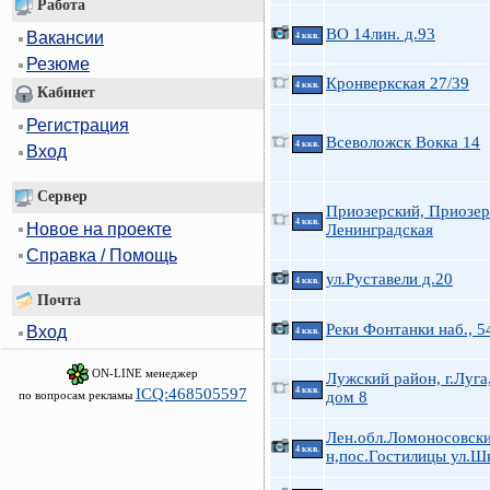
Работа
ВО 14лин. д.93
Вакансии
4 ккв.
Резюме
Кронверкская 27/39
4 ккв.
Кабинет
Регистрация
Всеволожск Вокка 14
4 ккв.
Вход
Сервер
Приозерский, Приозер
4 ккв.
Новое на проекте
Ленинградская
Справка / Помощь
ул.Руставели д.20
4 ккв.
Почта
Реки Фонтанки наб., 5
Вход
4 ккв.
ON-LINE менеджер
Лужский район, г.Луга
ICQ:468505597
4 ккв.
по вопросам рекламы
дом 8
Лен.обл.Ломоносовски
4 ккв.
н,пос.Гостилицы ул.Шк