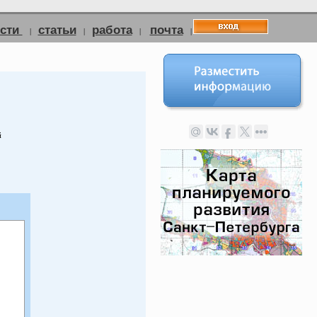
ости
статьи
работа
почта
|
|
|
|
й