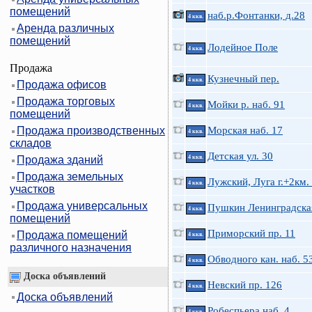
помещений
наб.р.Фонтанки, д.28
4 ккв.
Аренда различных
помещений
Лодейное Поле
4 ккв.
Продажа
Кузнечный пер.
4 ккв.
Продажа офисов
Продажа торговых
Мойки р. наб. 91
4 ккв.
помещений
Продажа производственных
Морская наб. 17
4 ккв.
складов
Детская ул. 30
Продажа зданий
4 ккв.
Продажа земельных
Лужский, Луга г.+2км.
4 ккв.
участков
Продажа универсальных
Пушкин Ленинградская
4 ккв.
помещений
Приморский пр. 11
Продажа помещений
4 ккв.
различного назначения
Обводного кан. наб. 5
4 ккв.
Доска объявлений
Невский пр. 126
4 ккв.
Доска объявлений
Робеспьера наб. 4
4 ккв.