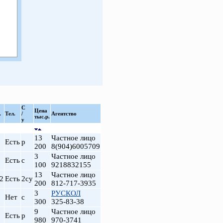
С
Цена
.
Тел.
/
Агентство
тыс.р.
у
13
Частное лицо
Есть
р
200
8(904)6005709
3
Частное лицо
Есть
с
100
9218832155
13
Частное лицо
2
Есть
2су
200
812-717-3935
3
РУСКОЛ
Нет
с
300
325-83-38
9
Частное лицо
Есть
р
980
970-3741