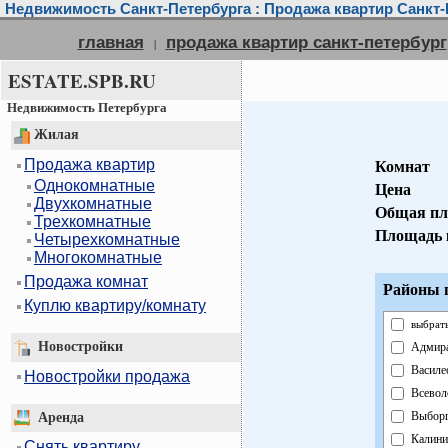
Недвижимость Санкт-Петербурга : Продажа квартир Санкт-
главная
продажа квартир санкт-петербург
|
ESTATE.SPB.RU
Недвижимость Петербурга
Жилая
Продажа квартир
Комнат
Однокомнатные
Цена
Двухкомнатные
Общая пл
Трехкомнатные
Площадь 
Четырехкомнатные
Многокомнатные
Продажа комнат
Районы г
Куплю квартиру/комнату
выбрать
Новостройки
Адмира
Василе
Новостройки продажа
Всевол
Выборг
Аренда
Калини
Снять квартиру