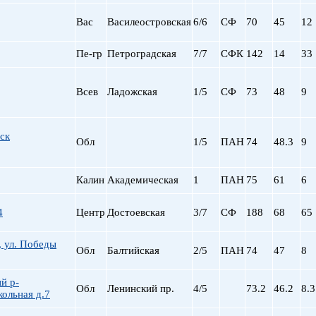
Вас
Василеостровская
6/6
СФ
70
45
12
Пе-гр
Петроградская
7/7
СФК
142
14
33
Всев
Ладожская
1/5
СФ
73
48
9
ск
Обл
1/5
ПАН
74
48.3
9
Калин
Академическая
1
ПАН
75
61
6
4
Центр
Достоевская
3/7
СФ
188
68
65
, ул. Победы
Обл
Балтийская
2/5
ПАН
74
47
8
й р-
Обл
Ленинский пр.
4/5
73.2
46.2
8.3
ольная д.7