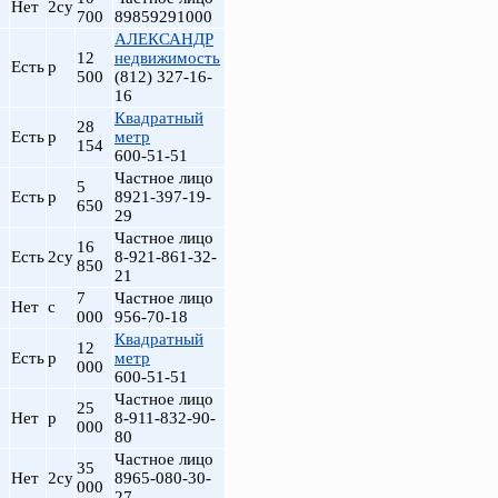
Нет
2су
700
89859291000
АЛЕКСАНДР
12
недвижимость
Есть
р
500
(812) 327-16-
16
Квадратный
28
Есть
р
метр
154
600-51-51
Частное лицо
5
Есть
р
8921-397-19-
650
29
Частное лицо
16
Есть
2су
8-921-861-32-
850
21
7
Частное лицо
Нет
с
000
956-70-18
Квадратный
12
Есть
р
метр
000
600-51-51
Частное лицо
25
Нет
р
8-911-832-90-
000
80
Частное лицо
35
Нет
2су
8965-080-30-
000
27