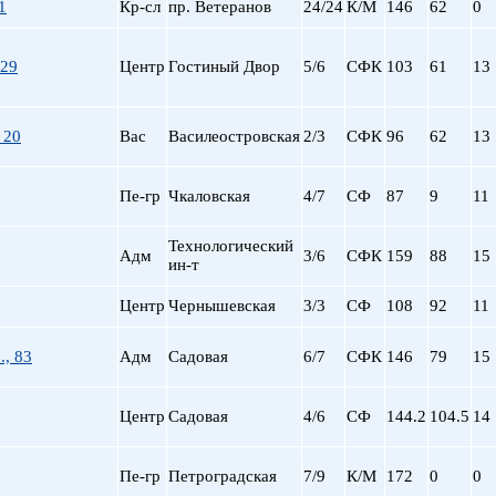
1
Кр-сл
пр. Ветеранов
24/24
К/М
146
62
0
 29
Центр
Гостиный Двор
5/6
СФК
103
61
13
 20
Вас
Василеостровская
2/3
СФК
96
62
13
Пе-гр
Чкаловская
4/7
СФ
87
9
11
Технологический
Адм
3/6
СФК
159
88
15
ин-т
Центр
Чернышевская
3/3
СФ
108
92
11
., 83
Адм
Садовая
6/7
СФК
146
79
15
Центр
Садовая
4/6
СФ
144.2
104.5
14
Пе-гр
Петроградская
7/9
К/М
172
0
0