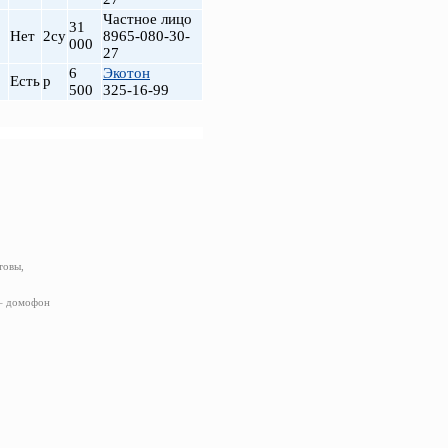
Частное лицо
31
Нет
2су
8965-080-30-
000
27
6
Экотон
Есть
р
500
325-16-99
товы,
 – домофон