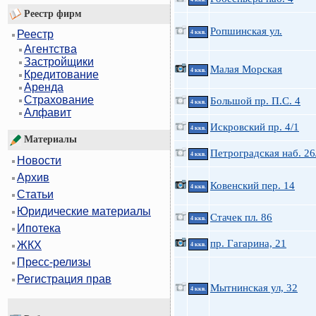
Реестр фирм
Ропшинская ул.
Реестр
4 ккв.
Агентства
Застройщики
Малая Морская
4 ккв.
Кредитование
Аренда
Страхование
Большой пр. П.С. 4
4 ккв.
Алфавит
Искровский пр. 4/1
4 ккв.
Материалы
Петроградская наб. 26
4 ккв.
Новости
Архив
Ковенский пер. 14
4 ккв.
Статьи
Юридические материалы
Стачек пл. 86
4 ккв.
Ипотека
пр. Гагарина, 21
ЖКХ
4 ккв.
Пресс-релизы
Регистрация прав
Мытнинская ул, 32
4 ккв.