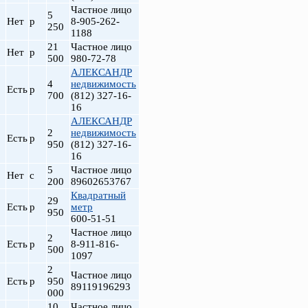
Частное лицо
5
Нет
р
8-905-262-
250
1188
21
Частное лицо
Нет
р
500
980-72-78
АЛЕКСАНДР
4
недвижимость
Есть
р
700
(812) 327-16-
16
АЛЕКСАНДР
2
недвижимость
Есть
р
950
(812) 327-16-
16
5
Частное лицо
Нет
с
200
89602653767
Квадратный
29
Есть
р
метр
950
600-51-51
Частное лицо
2
Есть
р
8-911-816-
500
1097
2
Частное лицо
Есть
р
950
89119196293
000
10
Частное лицо