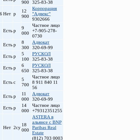
900
325-83-38
Корпорация
12
6
Нет
р
"Адвекс"
900
9302666
Частное лицо
9
Есть
р
+7-905-278-
000
0730
8
Адвокат
Есть
р
300
320-69-99
5
РУСКОЛ
Есть
р
100
325-83-38
6
РУСКОЛ
Есть
р
т
650
325-83-38
Частное лицо
5
Есть
с
8 911 840 11
700
56
11
Адвокат
Есть
р
000
320-69-99
14
Частное лицо
Есть
р
000
+79312351255
ASTERA в
альянсе с BNP
18
Нет
2су
Paribas Real
000
Estate
(812) 703 0003