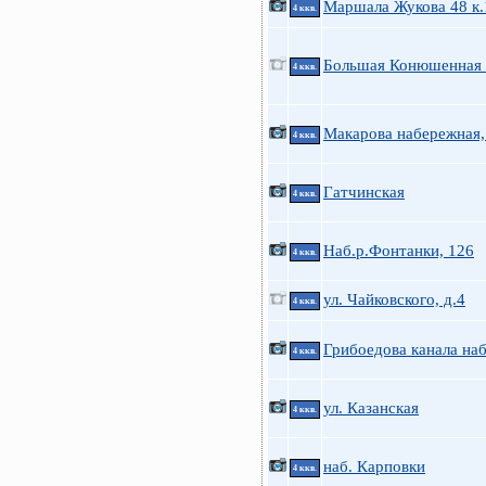
Маршала Жукова 48 к.
4 ккв.
Большая Конюшенная
4 ккв.
Макарова набережная,
4 ккв.
Гатчинская
4 ккв.
Наб.р.Фонтанки, 126
4 ккв.
ул. Чайковского, д.4
4 ккв.
Грибоедова канала наб
4 ккв.
ул. Казанская
4 ккв.
наб. Карповки
4 ккв.