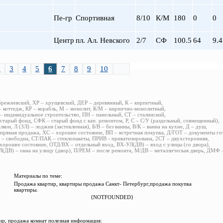
Пе-гр
Спортивная
8/10
К/М
180
0
0
Центр
пл. Ал. Невского
2/7
СФ
100.5
64
9.4
2
3
4
5
6
7
8
9
10
>>
брежневский, ХР – хрущевский, ДЕР – деревянный, К – кирпичный,
 коттедж, КР – корабль, М – монолит, К/М – кирпично-монолитный,
 индивидуальное строительство, ПН – панельный, СТ – сталинский,
старый фонд, СФК – старый фонд с кап. ремонтом, Р, С – С/У (раздельный, совмещенный),
алкон, Л (ЗЛ) – лоджия (застекленная), Б/В – без ванны, В/К – ванна на кухне, Д – душ,
прямая продажа, ХС – хорошее состояние, ВП – встречная покупка, Д/ГОТ – документы го
– свободна, СТ/ПАК – стеклопакеты, ПРИВ - приватизирована, 2СТ – двухсторонняя,
хорошее состояние, ОТД/ВХ – отдельный вход, ВХ-УЛ(ДВ) – вход с улицы (со двора),
(ДВ) – окна на улицу (двор), П/РЕМ – после ремонта, М/ДВ – металлическая дверь, ДМФ
Материалы по теме:
Продажа квартир, квартиры продажа Санкт- Петербург,продажа покупка
квартиры.
{NOTFOUNDED}
р, продажа комнат полезная информация: