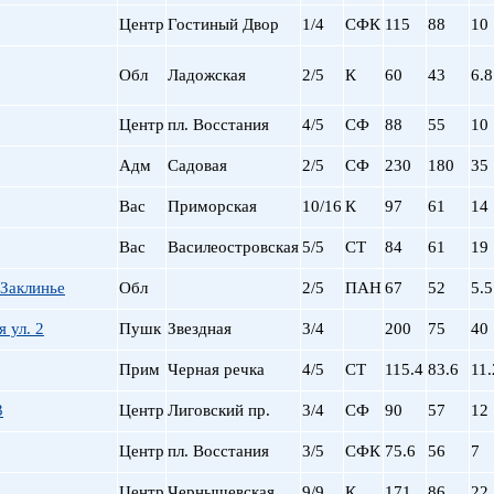
Сталинский
Маяковская
Центр
Гостиный Двор
1/4
СФК
115
88
10
Старый фонд (СФ)
Московская
Хрущевка
Московские ворота
Обл
Ладожская
2/5
К
60
43
6.8
Нарвская
Невский пр.
Центр
пл. Восстания
4/5
СФ
88
55
10
Новочеркасская
Обводный Канал
Адм
Садовая
2/5
СФ
230
180
35
Обухово
Вас
Приморская
10/16
К
97
61
14
Озерки
Парк Победы
Вас
Василеостровская
5/5
СТ
84
61
19
Парнас
Петроградская
 Заклинье
Обл
2/5
ПАН
67
52
5.5
Пионерская
 ул. 2
Пушк
Звездная
3/4
200
75
40
пл. Ал. Невского
пл. Восстания
Прим
Черная речка
4/5
СТ
115.4
83.6
11.
пл. Ленина
3
Центр
Лиговский пр.
3/4
СФ
пл. Мужества
90
57
12
Политехническая
Центр
пл. Восстания
3/5
СФК
75.6
56
7
пр. Большевиков
пр. Ветеранов
Центр
Чернышевская
9/9
К
171
86
22