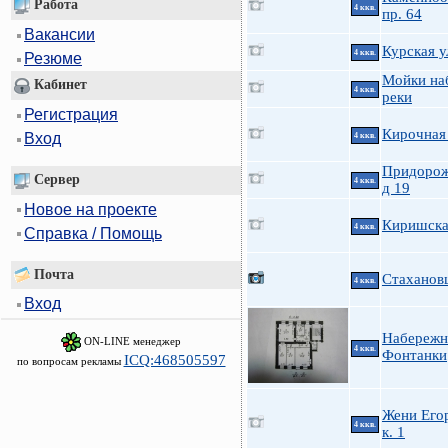
Работа
4 ккв.
пр. 64
Вакансии
Курская у
4 ккв.
Резюме
Мойки на
Кабинет
4 ккв.
реки
Регистрация
Кирочная 
Вход
4 ккв.
Придорож
Сервер
4 ккв.
д 19
Новое на проекте
Киришская
4 ккв.
Справка / Помощь
Почта
Стаханов
4 ккв.
Вход
Набережн
ON-LINE менеджер
4 ккв.
Фонтанки
ICQ:468505597
по вопросам рекламы
Жени Его
4 ккв.
к. 1