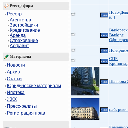
Реестр фирм
Ново-Дев
Реестр
4 ккв.
к. 1
Агентства
Застройщики
Выборгск
Кредитование
Выборг
Аренда
4 ккв.
Офицерск
Страхование
Алфавит
Полярнико
4 ккв.
Материалы
СПБ
4 ккв.
Кронштад
Новости
Архив
Статьи
Шаврова 
4 ккв.
Юридические материалы
Ипотека
ЖКХ
Пресс-релизы
наб. реки
4 ккв.
Регистрация прав
Каменноо