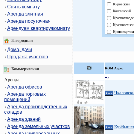
Кировский
Снять комнату
Колпинский
Аренда элитная
Красногварде
Аренда посуточная
Красносельск
Арендуем квартиру/комнату
Кронштадтск
Курортный
Загородная
Московский
Дома, дачи
Невский
Продажа участков
Область
Павловский
КOМ
Адрес
Коммерческая
Петроградск
Аренда
Петродворцо
Аренда офисов
Приморский
Чкаловски
Аренда торговых
Пушкинский
4 ккв.
помещений
Фрунзенский
Аренда производственных
Центральный
складов
Аренда зданий
Аренда земельных участков
Куйбышев
4 ккв.
Аренда универсальных