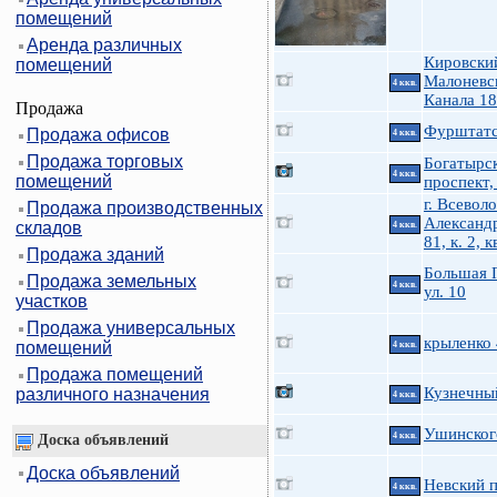
помещений
Аренда различных
Кировски
помещений
Малоневс
4 ккв.
Канала 18
Продажа
Фурштатск
Продажа офисов
4 ккв.
Продажа торговых
Богатырс
4 ккв.
помещений
проспект,
г. Всеволо
Продажа производственных
Александр
складов
4 ккв.
81, к. 2, к
Продажа зданий
Большая 
Продажа земельных
4 ккв.
ул. 10
участков
Продажа универсальных
крыленко
помещений
4 ккв.
Продажа помещений
Кузнечны
различного назначения
4 ккв.
Ушинского
4 ккв.
Доска объявлений
Доска объявлений
Невский п
4 ккв.