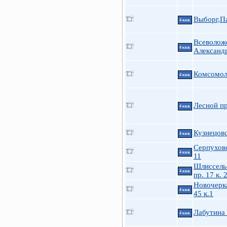
Выборг,П
4 ккв.
Всеволож
4 ккв.
Александ
Комсомол
4 ккв.
Лесной пр
4 ккв.
Кузнецовс
4 ккв.
Серпуховс
4 ккв.
11
Шлиссель
4 ккв.
пр. 17 к. 
Новочерка
4 ккв.
45 к.1
Лабутина
4 ккв.