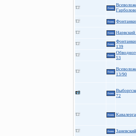
Всеволож
4 ккв.
Гарболово
Фонтанки 
4 ккв.
Нарвский 
4 ккв.
Фонтанки 
4 ккв.
139
Обводного
4 ккв.
53
Всеволож
4 ккв.
13/90
Выборгско
4 ккв.
72
Кавалерга
4 ккв.
Заневский
4 ккв.