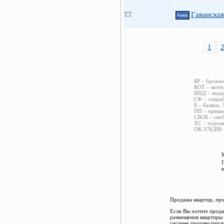
Гаванская
4 ккв.
1
БР – брежне
КОТ – котте
ИНД – индив
СФ – старый
Б – балкон, 
ПП – прямая
СВОБ – своб
ХС – хороше
ОК-УЛ(ДВ) –
Продажа квартир, про
Если Вы хотите прода
размещения квартиры 
системе производится