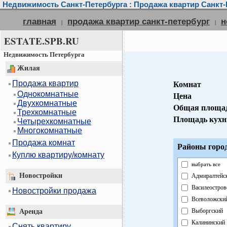
Недвижимость Санкт-Петербурга : Продажа квартир Санкт-
главная
продажа квартир санкт-петербург
н
|
|
ESTATE.SPB.RU
Недвижимость Петербурга
Жилая
Продажа квартир
Комнат
Однокомнатные
Цена
Двухкомнатные
Общая площа
Трехкомнатные
Площадь кухн
Четырехкомнатные
Многокомнатные
Продажа комнат
Районы город
Куплю квартиру/комнату
выбрать все
Новостройки
Адмиралтейс
Василеостров
Новостройки продажа
Всеволожски
Выборгский
Аренда
Калининский
Снять квартиру