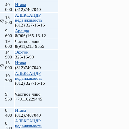
40
Итака
000
(812)7407040
АЛЕКСАНДР
15
су
недвижимость
500
(812) 327-16-16
9
Аренда
600
8(906)165-13-12
19
Частное лицо
000
8(911)213-9555
14
Экотон
900
325-16-99
13
Итака
су
000
(812)7407040
АЛЕКСАНДР
10
недвижимость
700
(812) 327-16-16
9
Частное лицо
950
+79110229445
8
Итака
400
(812)7407040
АЛЕКСАНДР
8
недвижимость
300