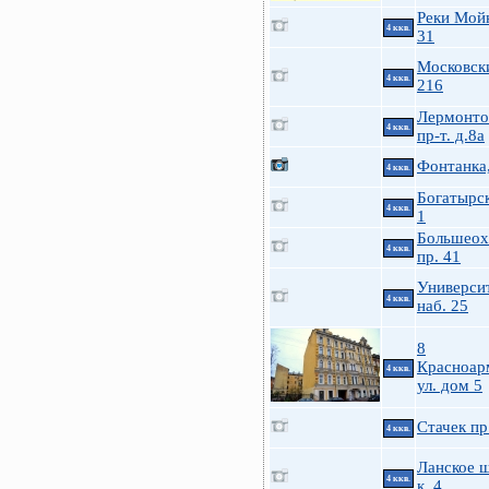
Реки Мойк
4 ккв.
31
Московск
4 ккв.
216
Лермонто
4 ккв.
пр-т. д.8а
Фонтанка
4 ккв.
Богатырск
4 ккв.
1
Большеох
4 ккв.
пр. 41
Универси
4 ккв.
наб. 25
8
Красноар
4 ккв.
ул. дом 5
Стачек пр
4 ккв.
Ланское ш
4 ккв.
к. 4