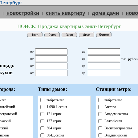
Петербург
новостройки
снять квартиру
дома дачи
нов
|
|
|
|
ПОИСК: Продажа квартиры Санкт-Петербург
от
до
от
до
тыс. рубле
ощадь
от
до
кухни
от
до
орода:
Типы домов:
Станции метро:
 все
выбрать все
выбрать все
лтейский
1.090.1 серия
Автово
островский
121 серия
Академическая
ожский
137 серия
Балтийская
ский
504 серия
Василеостровская
нский
504Д серия
Владимирская