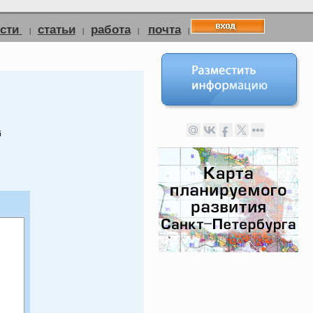
ости
статьи
работа
почта
|
|
|
|
й