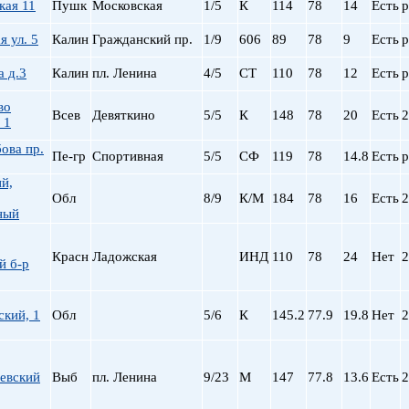
кая 11
Пушк
Московская
1/5
К
114
78
14
Есть
р
 ул. 5
Калин
Гражданский пр.
1/9
606
89
78
9
Есть
р
а д.3
Калин
пл. Ленина
4/5
СТ
110
78
12
Есть
р
во
Всев
Девяткино
5/5
К
148
78
20
Есть
2
 1
ова пр.
Пе-гр
Спортивная
5/5
СФ
119
78
14.8
Есть
р
й,
Обл
8/9
К/М
184
78
16
Есть
2
ный
Красн
Ладожская
ИНД
110
78
24
Нет
2
й б-р
кий, 1
Обл
5/6
К
145.2
77.9
19.8
Нет
2
евский
Выб
пл. Ленина
9/23
М
147
77.8
13.6
Есть
2