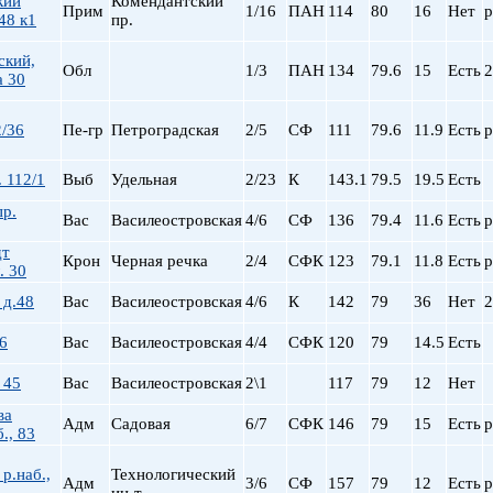
кий
Комендантский
Сталинский
Маяковская
Прим
1/16
ПАН
114
80
16
Нет
р
48 к1
пр.
Старый фонд (СФ)
Московская
Хрущевка
Московские ворота
ский,
Обл
1/3
ПАН
134
79.6
15
Есть
2
а 30
Нарвская
Невский пр.
/36
Пе-гр
Петроградская
2/5
СФ
111
79.6
11.9
Есть
р
Новочеркасская
Обводный Канал
. 112/1
Выб
Удельная
2/23
К
143.1
79.5
19.5
Есть
Обухово
Озерки
пр.
Вас
Василеостровская
4/6
СФ
136
79.4
11.6
Есть
р
Парк Победы
дт
Парнас
Крон
Черная речка
2/4
СФК
123
79.1
11.8
Есть
р
. 30
Петроградская
 д.48
Вас
Василеостровская
4/6
К
142
79
36
Нет
2
Пионерская
пл. Ал. Невского
6
Вас
Василеостровская
4/4
СФК
120
79
14.5
Есть
пл. Восстания
 45
Вас
Василеостровская
2\1
117
79
12
Нет
пл. Ленина
пл. Мужества
ва
Адм
Садовая
6/7
СФК
146
79
15
Есть
р
., 83
Политехническая
пр. Большевиков
р.наб.,
Технологический
Адм
3/6
СФ
157
79
12
Есть
р
пр. Ветеранов