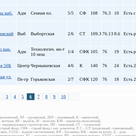
а наб.
Адм
Сенная пл.
5/5
СФ
108
76.3
10
Есть
с
евский
Выб
Выборгская
2/6
СТ
109.3
76.13
8.6
Есть
р
 кан.
Технологич. ин-т
Адм
1/4
СФК
105
76
19
Есть
р
10 пеш
я 50Б
Центр
Чернышевская
4/6
К
140
76
24
Есть
2
ая ул.
Пе-гр
Горьковская
2/7
СФК
120
76
18
Есть
2
2
3
4
5
6
7
8
9
10
>>
брежневский, ХР – хрущевский, ДЕР – деревянный, К – кирпичный,
 коттедж, КР – корабль, М – монолит, К/М – кирпично-монолитный,
 индивидуальное строительство, ПН – панельный, СТ – сталинский,
старый фонд, СФК – старый фонд с кап. ремонтом, Р, С – С/У (раздельный, совмещенный),
алкон, Л (ЗЛ) – лоджия (застекленная), Б/В – без ванны, В/К – ванна на кухне, Д – душ,
прямая продажа, ХС – хорошее состояние, ВП – встречная покупка, Д/ГОТ – документы го