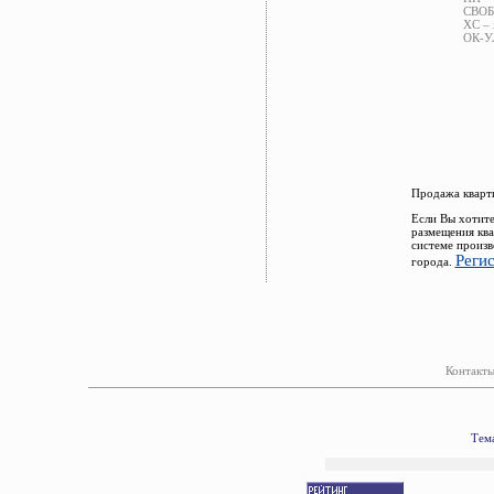
СВОБ 
ХС – 
ОК-УЛ
Продажа кварти
Если Вы хотите
размещения ква
системе произв
Реги
города.
Контакты
Тема