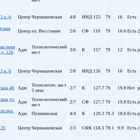
ин-т
пр. Просвещения
Приморская
3 к. 6
Центр
Чернышевская
4/8
ИНД
125
79
16
Есть
Пролетарская
Пушкинская
тская
Центр
пл. Восстания
2/6
СФ
110
79
16.6
Есть
2
Рыбацкое
Садовая
ая реки
Технологический
Сенная пл.
Адм
3/6
К
157
79
12
Есть
р
д. 126
ин-т
Спортивная
Старая Деревня
Технологический ин-
3 к. 6
Центр
Чернышевская
2/8
ИНД
126
79
16
Есть
Удельная
ул. Дыбенко
Технологич. ин-т
ская 48
Адм
2/7
К
127.7
79
19.8
Нет
р
5 пеш
Фрунзенская
Черная речка
кая ул.
Технологический
Адм
2/7
СФ
127.7
79
19.8
Есть
р
ин-т
Чернышевская
ой пер.
Чкаловская
Адм
Пушкинская
4/4
К
120.3
78.3
18.6
Есть
р
Электросила
 35
Центр
Чернышевская
2/3
СФК
118.3
78.1
9.9
Есть
с