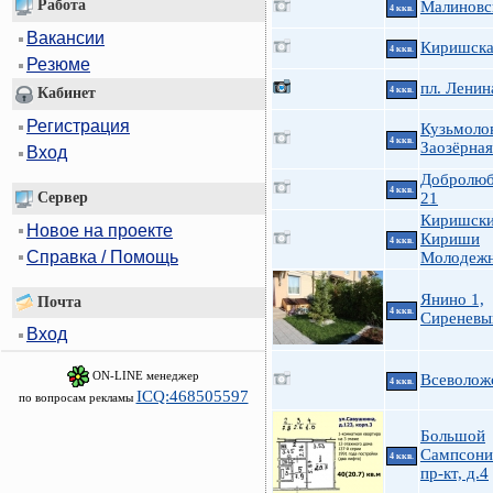
Работа
Малиновс
4 ккв.
Вакансии
Киришская
4 ккв.
Резюме
пл. Ленин
4 ккв.
Кабинет
Регистрация
Кузьмоло
4 ккв.
Заозёрная
Вход
Добролюб
4 ккв.
Сервер
21
Киришски
Новое на проекте
Кириши
4 ккв.
Справка / Помощь
Молодеж
Янино 1,
Почта
4 ккв.
Сиреневы
Вход
ON-LINE менеджер
Всеволожс
4 ккв.
ICQ:468505597
по вопросам рекламы
Большой
Сампсони
4 ккв.
пр-кт, д.4