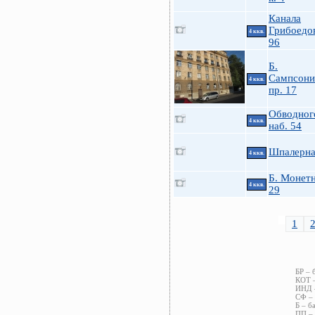
Канала
Грибоедов
4 ккв.
96
Б.
Сампсони
4 ккв.
пр. 17
Обводного
4 ккв.
наб. 54
Шпалерна
4 ккв.
Б. Монетн
4 ккв.
29
1
БР – 
КОТ –
ИНД –
СФ – 
Б – б
ПП – 