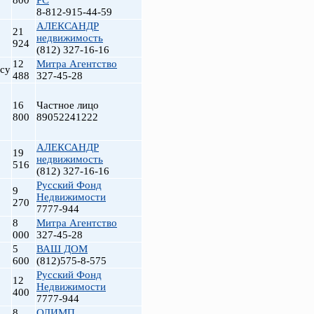
800
РС
8-812-915-44-59
АЛЕКСАНДР
21
недвижимость
924
(812) 327-16-16
12
Митра Агентство
су
488
327-45-28
16
Частное лицо
800
89052241222
АЛЕКСАНДР
19
т
недвижимость
516
(812) 327-16-16
Русский Фонд
9
Недвижимости
270
7777-944
8
Митра Агентство
000
327-45-28
5
ВАШ ДОМ
600
(812)575-8-575
Русский Фонд
12
Недвижимости
400
7777-944
8
ОЛИМП