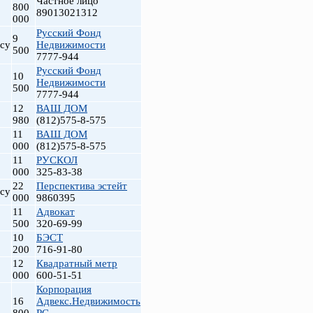
Частное лицо
800
89013021312
000
Русский Фонд
9
су
Недвижимости
500
7777-944
Русский Фонд
10
Недвижимости
500
7777-944
12
ВАШ ДОМ
980
(812)575-8-575
11
ВАШ ДОМ
000
(812)575-8-575
11
РУСКОЛ
000
325-83-38
22
Перспектива эстейт
су
000
9860395
11
Адвокат
500
320-69-99
10
БЭСТ
200
716-91-80
12
Квадратный метр
000
600-51-51
Корпорация
16
Адвекс.Недвижимость