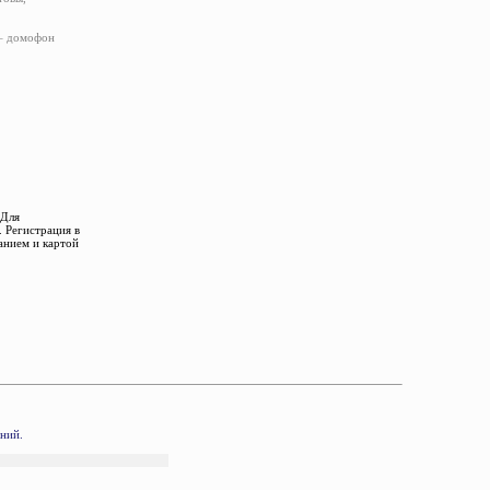
 – домофон
 Для
 Регистрация в
анием и картой
аний.