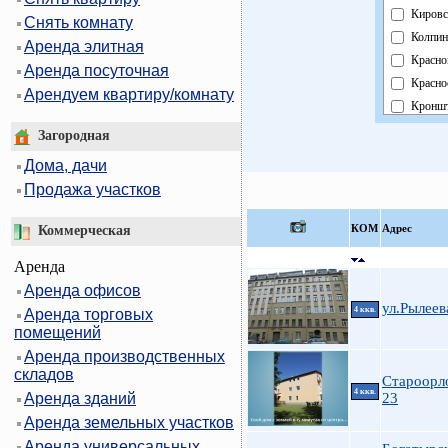
Кировс
Снять комнату
Колпин
Аренда элитная
Красно
Аренда посуточная
Красно
Арендуем квартиру/комнату
Кроншт
Курорт
Загородная
Москов
Дома, дачи
Невски
Продажа участков
Област
Павлов
КOМ
Адрес
Коммерческая
Петрог
Аренда
Петрод
Аренда офисов
Примо
ул.Рылеев
4 ккв.
Аренда торговых
Пушки
помещений
Фрунзе
Аренда производственных
Центра
складов
Староорл
4 ккв.
Аренда зданий
23
Аренда земельных участков
Аренда универсальных