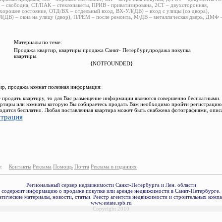
– свободна, СТ/ПАК – стеклопакеты, ПРИВ - приватизирована, 2СТ – двухсторонняя,
хорошее состояние, ОТД/ВХ – отдельный вход, ВХ-УЛ(ДВ) – вход с улицы (со двора),
(ДВ) – окна на улицу (двор), П/РЕМ – после ремонта, М/ДВ – металлическая дверь, ДМФ
Материалы по теме:
Продажа квартир, квартиры продажа Санкт- Петербург,продажа покупка
квартиры.
{NOTFOUNDED}
р, продажа комнат полезная информация:
 продать квартиру, то для Вас размещение информации являются совершенно бесплатными.
ртиры или комнаты которую Вы собираетесь продать Вам необходимо пройти регистрацию.
одится бесплатно. Любая поставленная квартира может быть снабжена фотографиями, опис
страция
:
Контакты
Реклама
Помощь
Почта
Реклама в изданиях
Региональный сервер недвижимости Санкт-Петербурга и Лен. области
содержит информацию о продаже покупке или аренде недвижимости в Санкт-Петербурге.
тические материалы, новости, статьи. Реестр агентств недвижимости и строительных комп
www.estate.spb.ru
Copyright 2010