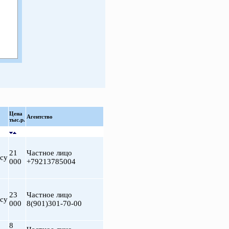
Цена
Агентство
тыс.р.
21
Частное лицо
су
000
+79213785004
23
Частное лицо
су
000
8(901)301-70-00
8