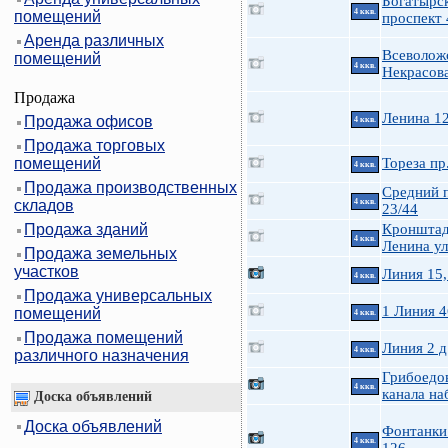
Богатырс
4 ккв.
помещений
проспект 
Аренда различных
Всеволож
помещений
4 ккв.
Некрасов
Продажа
Ленина 12
Продажа офисов
4 ккв.
Продажа торговых
помещений
Тореза пр
4 ккв.
Продажа производственных
Средний 
складов
4 ккв.
23/44
Продажа зданий
Кроншта
4 ккв.
Ленина ул
Продажа земельных
участков
Линия 15,
4 ккв.
Продажа универсальных
1 Линия 4
помещений
4 ккв.
Продажа помещений
Линия 2 д
4 ккв.
различного назначения
Грибоедо
4 ккв.
канала наб
Доска объявлений
Доска объявлений
Фонтанки 
4 ккв.