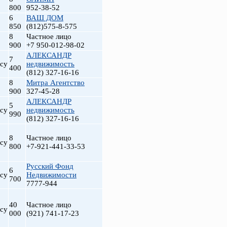
800
952-38-52
6
ВАШ ДОМ
850
(812)575-8-575
8
Частное лицо
900
+7 950-012-98-02
АЛЕКСАНДР
7
су
недвижимость
400
(812) 327-16-16
8
Митра Агентство
900
327-45-28
АЛЕКСАНДР
5
су
недвижимость
990
(812) 327-16-16
8
Частное лицо
су
800
+7-921-441-33-53
Русский Фонд
6
су
Недвижимости
700
7777-944
40
Частное лицо
су
000
(921) 741-17-23