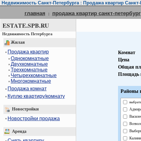
Недвижимость Санкт-Петербурга : Продажа квартир Санкт-
главная
продажа квартир санкт-петербург
|
ESTATE.SPB.RU
Недвижимость Петербурга
Жилая
Продажа квартир
Комнат
Однокомнатные
Цена
Двухкомнатные
Общая пл
Трехкомнатные
Площадь 
Четырехкомнатные
Многокомнатные
Продажа комнат
Районы г
Куплю квартиру/комнату
выбрать
Новостройки
Адмира
Василе
Новостройки продажа
Всевол
Выборг
Аренда
Калини
Снять квартиру