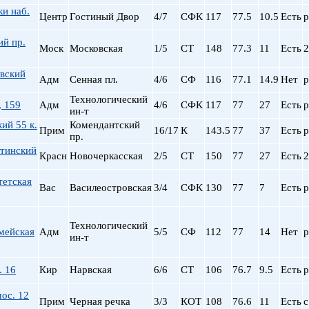
и наб.
Центр
Гостиный Двор
4/7
СФК
117
77.5
10.5
Есть
р
ий пр.
Моск
Московская
1/5
СТ
148
77.3
11
Есть
2
вский
Адм
Сенная пл.
4/6
СФ
116
77.1
14.9
Нет
р
Технологический
, 159
Адм
4/6
СФК
117
77
27
Есть
р
ин-т
ий 55 к.
Комендантский
Прим
16/17
К
143.5
77
37
Есть
р
пр.
тинский
Красн
Новочеркасская
2/5
СТ
150
77
27
Есть
2
тетская
Вас
Василеостровская
3/4
СФК
130
77
7
Есть
р
Технологический
мейская
Адм
5/5
СФ
112
77
14
Нет
р
ин-т
. 16
Кир
Нарвская
6/6
СТ
106
76.7
9.5
Есть
р
ос. 12
Прим
Черная речка
3/3
КОТ
108
76.6
11
Есть
с