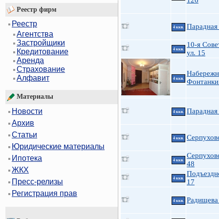
126
Реестр фирм
Реестр
Парадная 
4 ккв.
Агентства
Застройщики
10-я Сове
4 ккв.
Кредитование
ул. 15
Аренда
Страхование
Набережн
Алфавит
4 ккв.
Фонтанки 
Материалы
Парадная 
Новости
4 ккв.
Архив
Статьи
Серпухов
4 ккв.
Юридические материалы
Серпуховс
Ипотека
4 ккв.
48
ЖКХ
Подъездн
4 ккв.
Пресс-релизы
17
Регистрация прав
Радищева
4 ккв.