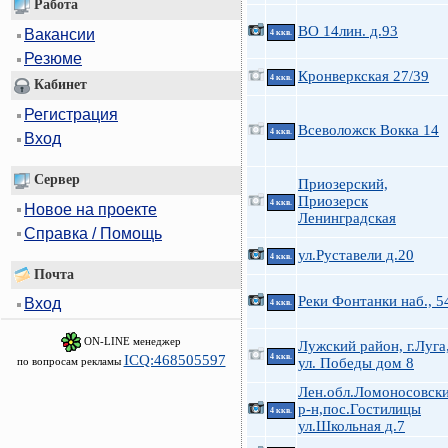
Работа
ВО 14лин. д.93
Вакансии
4 ккв.
Резюме
Кронверкская 27/39
4 ккв.
Кабинет
Регистрация
Всеволожск Вокка 14
4 ккв.
Вход
Сервер
Приозерский,
Приозерск
4 ккв.
Новое на проекте
Ленинградская
Справка / Помощь
ул.Руставели д.20
4 ккв.
Почта
Реки Фонтанки наб., 5
Вход
4 ккв.
ON-LINE менеджер
Лужский район, г.Луга
ICQ:468505597
4 ккв.
по вопросам рекламы
ул. Победы дом 8
Лен.обл.Ломоносовск
р-н,пос.Гостилицы
4 ккв.
ул.Школьная д.7