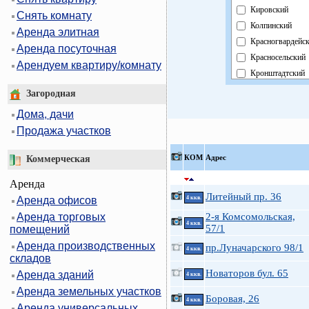
Кировский
Снять комнату
Колпинский
Аренда элитная
Красногвардейс
Аренда посуточная
Красносельский
Арендуем квартиру/комнату
Кронштадтский
Курортный
Загородная
Московский
Дома, дачи
Невский
Продажа участков
Область
Павловский
КOМ
Адрес
Коммерческая
Петроградский
Аренда
Петродворцовы
Литейный пр. 36
Аренда офисов
4 ккв.
Приморский
Аренда торговых
2-я Комсомольская,
Пушкинский
4 ккв.
57/1
помещений
Фрунзенский
Аренда производственных
пр.Луначарского 98/1
Центральный
4 ккв.
складов
Новаторов бул. 65
Аренда зданий
4 ккв.
Аренда земельных участков
Боровая, 26
4 ккв.
Аренда универсальных