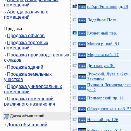
помещений
наб.р.Фонтанки, д.28
4 ккв.
Аренда различных
помещений
Лодейное Поле
4 ккв.
Продажа
Кузнечный пер.
4 ккв.
Продажа офисов
Продажа торговых
Мойки р. наб. 91
4 ккв.
помещений
Продажа производственных
Морская наб. 17
4 ккв.
складов
Детская ул. 30
Продажа зданий
4 ккв.
Продажа земельных
Лужский, Луга г.+2км.
4 ккв.
Заклинье
участков
Пушкин Ленинградска
Продажа универсальных
4 ккв.
ул. 2
помещений
Приморский пр. 11
Продажа помещений
4 ккв.
различного назначения
Обводного кан. наб. 5
4 ккв.
Доска объявлений
Невский пр. 126
4 ккв.
Доска объявлений
Робеспьера наб. 4
4 ккв.