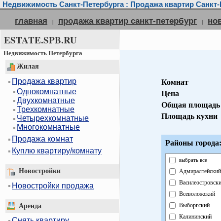
Недвижимость Санкт-Петербурга : Продажа квартир Санкт-
главная
продажа квартир санкт-петербург
но
|
|
ESTATE.SPB.RU
Недвижимость Петербурга
Жилая
Продажа квартир
Комнат
Однокомнатные
Цена
Двухкомнатные
Общая площадь
Трехкомнатные
Площадь кухни
Четырехкомнатные
Многокомнатные
Продажа комнат
Районы города
Куплю квартиру/комнату
выбрать все
Новостройки
Адмиралтейский
Василеостровск
Новостройки продажа
Всеволожский
Выборгский
Аренда
Калининский
Снять квартиру