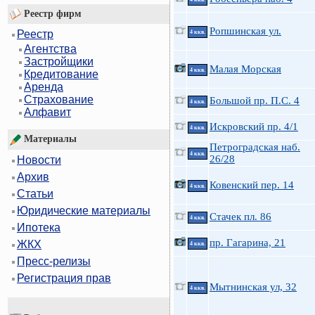
Реестр фирм
Ропшинская ул.
Реестр
4 ккв.
Агентства
Застройщики
Малая Морская
4 ккв.
Кредитование
Аренда
Страхование
Большой пр. П.С. 4
4 ккв.
Алфавит
Искровский пр. 4/1
4 ккв.
Материалы
Петроградская наб.
4 ккв.
26/28
Новости
Архив
Ковенский пер. 14
4 ккв.
Статьи
Юридические материалы
Стачек пл. 86
4 ккв.
Ипотека
пр. Гагарина, 21
ЖКХ
4 ккв.
Пресс-релизы
Регистрация прав
Мытнинская ул, 32
4 ккв.