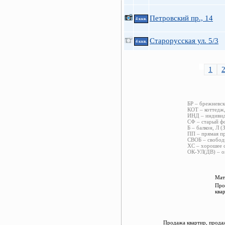
Петровский пр., 14
4 ккв.
Старорусская ул. 5/3
4 ккв.
1
БР – брежневск
КОТ – коттедж,
ИНД – индивиду
СФ – старый фо
Б – балкон, Л (
ПП – прямая пр
СВОБ – свободн
ХС – хорошее с
ОК-УЛ(ДВ) – ок
Мат
Про
ква
Продажа квартир, прода