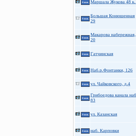
Маршала Жукова 48 к.
4 ккв.
Большая Конюшенная
4 ккв.
29
Макарова набережная,
4 ккв.
20
Гатчинская
4 ккв.
Наб.р.Фонтанки, 126
4 ккв.
ул. Чайковского, д.4
4 ккв.
Грибоедова канала наб
4 ккв.
83
ул. Казанская
4 ккв.
наб. Карповки
4 ккв.