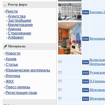
Реестр фирм
Реестр
Блохина 
4 ккв.
Агентства
Застройщики
Кредитование
Аренда
Страхование
Алфавит
Ветеранов
4 ккв.
Материалы
Новости
Архив
Всеволож
4 ккв.
Централь
Статьи
Юридические материалы
Рузовская
4 ккв.
Ипотека
П.Германа
ЖКХ
4 ккв.
Пресс-релизы
Яблочкова
4 ккв.
Регистрация прав
Яблочкова
4 ккв.