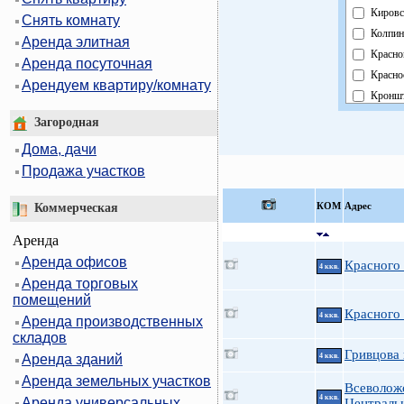
Кировс
Снять комнату
Колпин
Аренда элитная
Красно
Аренда посуточная
Красно
Арендуем квартиру/комнату
Кроншт
Курорт
Загородная
Москов
Дома, дачи
Невски
Продажа участков
Област
Павлов
КOМ
Адрес
Коммерческая
Петрог
Аренда
Петрод
Аренда офисов
Примо
Красного
4 ккв.
Аренда торговых
Пушки
помещений
Фрунзе
Красного
4 ккв.
Аренда производственных
Центра
складов
Гривцова 
Аренда зданий
4 ккв.
Аренда земельных участков
Всеволож
4 ккв.
Аренда универсальных
Централь