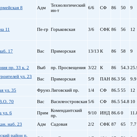
Технологический
армейская 8
Адм
6/6
СФ
86
50
9
ин-т
на 11
Пе-гр
Горьковская
3/6
СФК
86
56
12
аб. 17
Вас
Приморская
13/13
К
86
58
9
ия пр. 33 к. 2
Выб
пр. Просвещения
3/22
К
86
54.3
25.
роителей ул. 23
Вас
Приморская
5/9
ПАН
86.3
56
9.9
я ул. 35
Фрунз
Лиговский пр.
1/4
СФ
86.5
55
12
В.О. 70
Вас
Василеостровская
5/6
СФ
86.5
54.8
10
Комендантский
 ул. 6
Прим
9/10
ИНД
86.6
0
11.
пр.
ан. наб. 23
Адм
Садовая
2/2
СФК
87
65
7.7
ский район п.