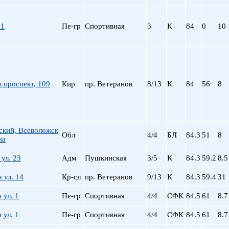
пр. Просвещения
Приморская
21
Пе-гр
Спортивная
3
К
84
0
10
Пролетарская
Пушкинская
Рыбацкое
Садовая
Сенная пл.
 проспект, 109
Кир
пр. Ветеранов
8/13
К
84
56
8
Спортивная
Старая Деревня
Технологический ин-
Удельная
ский, Всеволожск
Обл
4/4
БЛ
84.3
51
8
ул. Дыбенко
на
Фрунзенская
 ул. 23
Адм
Пушкинская
3/5
К
84.3
59.2
8.5
Черная речка
Чернышевская
 ул. 14
Кр-сл
пр. Ветеранов
9/13
К
84.3
59.4
31
Чкаловская
 ул. 1
Пе-гр
Спортивная
4/4
СФК
84.5
61
8.7
Электросила
 ул. 1
Пе-гр
Спортивная
4/4
СФК
84.5
61
8.7