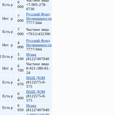
Частное лицо
9
Есть
р
+7-905-278-
000
0730
Русский Фонд
7
Нет
р
Недвижимости
600
7777-944
7
Частное лицо
Есть
р
000
+79111432396
Русский Фонд
4
Нет
р
Недвижимости
000
7777-944
5
Итака
2
Есть
р
100
(812)7407040
Частное лицо
6
Нет
р
8-921-380-81-
700
24
ВАШ ДОМ
4
Есть
р
(812)575-8-
970
575
ВАШ ДОМ
6
Есть
р
(812)575-8-
000
575
6
Итака
Есть
р
950
(812)7407040