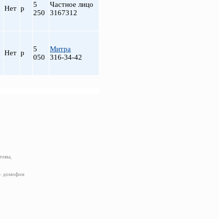
5
Частное лицо
Нет
р
250
3167312
5
Митра
Нет
р
050
316-34-42
товы,
 – домофон