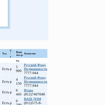
С
Цена
.
Тел.
/
Агентство
тыс.р.
у
Русский Фонд
5
Есть
р
Недвижимости
900
7777-944
Русский Фонд
4
Есть
р
Недвижимости
150
7777-944
6
Итака
Есть
р
445
(812)7407040
ВАШ ДОМ
6
Есть
р
(812)575-8-
200