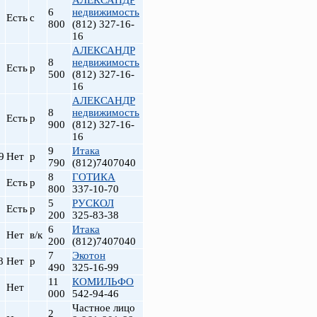
АЛЕКСАНДР
6
недвижимость
Есть
с
800
(812) 327-16-
16
АЛЕКСАНДР
8
недвижимость
Есть
р
500
(812) 327-16-
16
АЛЕКСАНДР
8
недвижимость
Есть
р
900
(812) 327-16-
16
9
Итака
9
Нет
р
790
(812)7407040
8
ГОТИКА
Есть
р
800
337-10-70
5
РУСКОЛ
Есть
р
200
325-83-38
6
Итака
Нет
в/к
200
(812)7407040
7
Экотон
8
Нет
р
490
325-16-99
11
КОМИЛЬФО
Нет
000
542-94-46
Частное лицо
2