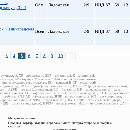
к г.,
Обл
Ладожская
2/9
ИНД
87
59
13
ская ул., 32-1
ск, Ленинградская
Всев
Ладожская
2/9
ИНД
87
59
13
2
3
4
5
6
7
8
9
10
>>
брежневский, ХР – хрущевский, ДЕР – деревянный, К – кирпичный,
 коттедж, КР – корабль, М – монолит, К/М – кирпично-монолитный,
 индивидуальное строительство, ПН – панельный, СТ – сталинский,
старый фонд, СФК – старый фонд с кап. ремонтом, Р, С – С/У (раздельный, совмещенный),
алкон, Л (ЗЛ) – лоджия (застекленная), Б/В – без ванны, В/К – ванна на кухне, Д – душ,
прямая продажа, ХС – хорошее состояние, ВП – встречная покупка, Д/ГОТ – документы го
– свободна, СТ/ПАК – стеклопакеты, ПРИВ - приватизирована, 2СТ – двухсторонняя,
хорошее состояние, ОТД/ВХ – отдельный вход, ВХ-УЛ(ДВ) – вход с улицы (со двора),
(ДВ) – окна на улицу (двор), П/РЕМ – после ремонта, М/ДВ – металлическая дверь, ДМФ
Материалы по теме:
Продажа квартир, квартиры продажа Санкт- Петербург,продажа покупка
квартиры.