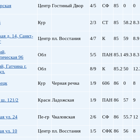
рская
Центр
Гостиный Двор
4/5
СФ
85
0
0
6
Кур
2/3
СТ
85
58.2
8.3
кая д. 14, Санкт-
Центр
пл. Восстания
4/7
К
85
59
8.9
г
ий,
Обл
5/5
ПАН
85.1
49.3
8.3
тическая 96
й, Гатчина г.
Обл
8/9
К
85.2
50
12.
ул.
рецк
Кур
Черная речка
1/9
606
86
0
8
 ш. 121/2
Красн
Ладожская
1/9
ПАН
86
57
9
я ул. 24
Пе-гр
Чкаловская
2/6
СФ
86
55.7
12
ая ул. 10
Центр
пл. Восстания
1/5
СФК
86
56
8