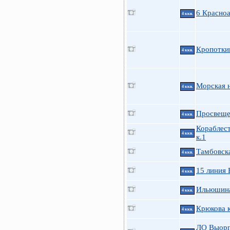
6 Красно
4 ккв.
Кропотки
4 ккв.
Морская н
4 ккв.
Просвещен
4 ккв.
Кораблест
4 ккв.
к.1
Тамбовска
4 ккв.
15 линия 
4 ккв.
Ильюшина
4 ккв.
Крюкова к
4 ккв.
ЛО Выорг