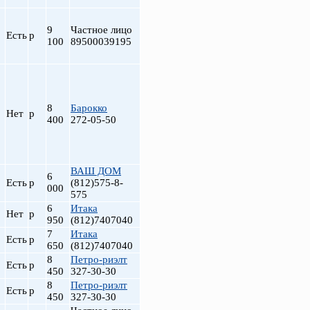
9
Частное лицо
Есть
р
100
89500039195
8
Барокко
Нет
р
400
272-05-50
т
ВАШ ДОМ
6
Есть
р
(812)575-8-
000
575
6
Итака
Нет
р
950
(812)7407040
7
Итака
Есть
р
650
(812)7407040
8
Петро-риэлт
Есть
р
450
327-30-30
8
Петро-риэлт
Есть
р
450
327-30-30