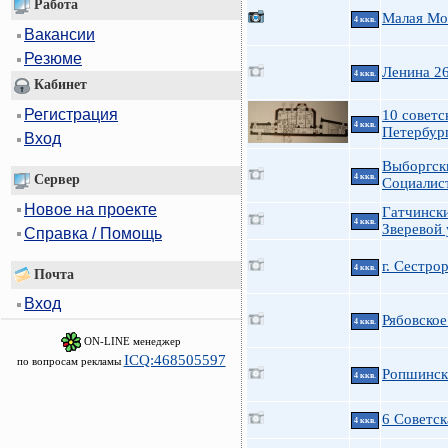
Работа
Малая Мо
4 ккв.
Вакансии
Резюме
Ленина 2
4 ккв.
Кабинет
Регистрация
10 советс
4 ккв.
Петербур
Вход
Выборгск
Сервер
4 ккв.
Социалис
Новое на проекте
Гатчински
4 ккв.
Зверевой 
Справка / Помощь
г. Сестро
4 ккв.
Почта
Вход
Рябовское
4 ккв.
ON-LINE менеджер
ICQ:468505597
по вопросам рекламы
Ропшинска
4 ккв.
6 Советск
4 ккв.