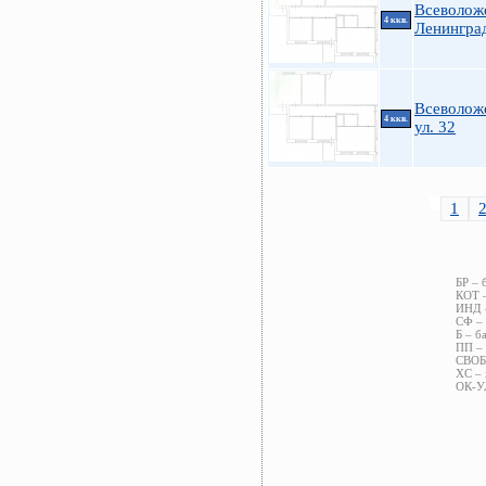
Всеволожс
4 ккв.
Ленинград
Всеволож
4 ккв.
ул. 32
1
БР – 
КОТ –
ИНД –
СФ – 
Б – б
ПП – 
СВОБ 
ХС – 
ОК-УЛ