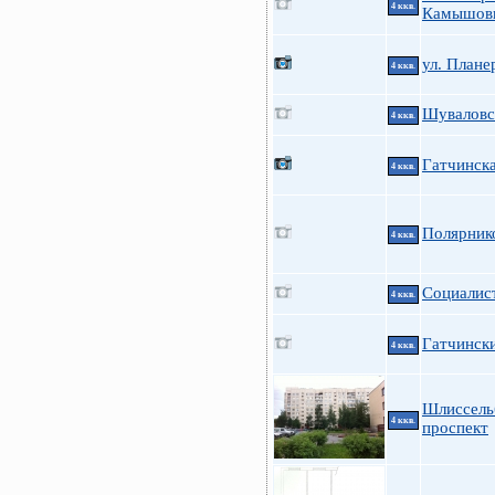
4 ккв.
Камышов
ул. Плане
4 ккв.
Шуваловск
4 ккв.
Гатчинск
4 ккв.
Полярник
4 ккв.
Социалис
4 ккв.
Гатчински
4 ккв.
Шлиссель
4 ккв.
проспект