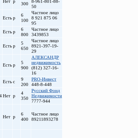
Нет
р
8-961-801-88-
300
50
Частное лицо
6
Есть
р
8 921 875 06
100
95
6
Частное лицо
Есть
р
800
3439853
Частное лицо
5
Есть
р
8921-397-19-
650
29
АЛЕКСАНДР
5
недвижимость
Есть
р
900
(812) 327-16-
16
9
PRO-Инвест
Есть
с
200
448-8-448
Русский Фонд
4
4
Нет
р
Недвижимости
350
7777-944
6
Частное лицо
Нет
р
400
89211893278