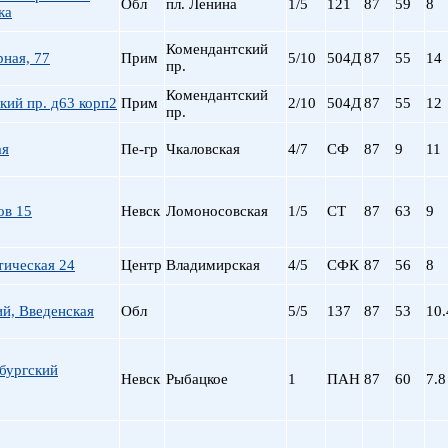
Обл
пл. Ленина
1/5
121
87
59
8
ка
Комендантский
рная, 77
Прим
5/10
504Д
87
55
14
пр.
Комендантский
ий пр. д63 корп2
Прим
2/10
504Д
87
55
12
пр.
ая
Пе-гр
Чкаловская
4/7
СФ
87
9
11
ов 15
Невск
Ломоносовская
1/5
СТ
87
63
9
тическая 24
Центр
Владимирская
4/5
СФК
87
56
8
й, Введенская
Обл
5/5
137
87
53
10.
бургский
Невск
Рыбацкое
1
ПАН
87
60
7.8