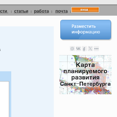
ости
статьи
работа
почта
|
|
|
|
й