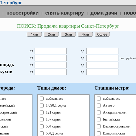
Петербург
новостройки
снять квартиру
дома дачи
нов
|
|
|
|
ПОИСК: Продажа квартиры Санкт-Петербург
от
до
от
до
тыс. рубле
ощадь
от
до
кухни
от
до
орода:
Типы домов:
Станции метро:
 все
выбрать все
выбрать все
лтейский
1.090.1 серия
Автово
островский
121 серия
Академическая
ожский
137 серия
Балтийская
ский
504 серия
Василеостровская
нский
504Д серия
Владимирская