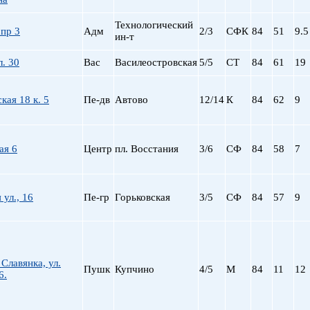
Сталинский
Маяковская
Старый фонд (СФ)
Московская
Технологический
пр 3
Адм
2/3
СФК
84
51
9.5
Хрущевка
Московские ворота
ин-т
Нарвская
л. 30
Вас
Василеостровская
5/5
СТ
84
61
19
Невский пр.
Новочеркасская
Обводный Канал
кая 18 к. 5
Пе-дв
Автово
12/14
К
84
62
9
Обухово
Озерки
Парк Победы
ая 6
Центр
пл. Восстания
3/6
СФ
84
58
7
Парнас
Петроградская
Пионерская
 ул., 16
Пе-гр
Горьковская
3/5
СФ
84
57
9
пл. Ал. Невского
пл. Восстания
пл. Ленина
пл. Мужества
лавянка, ул.
Пушк
Купчино
4/5
М
84
11
12
Политехническая
6.
пр. Большевиков
пр. Ветеранов