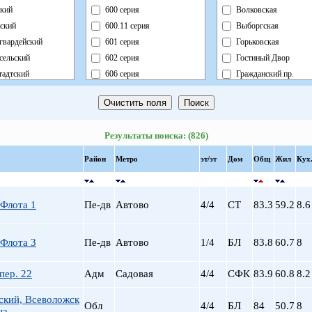
кий
600 серия
Волковская
ский
600.11 серия
Выборгская
гвардейский
601 серия
Горьковская
сельский
602 серия
Гостиный Двор
адтский
606 серия
Гражданский пр.
ный
Блочный
Девяткино
ский
Брежневка
Достоевская
й
Деревянный
Елизаровская
Результаты поиска: (826)
ь
Индивидуальный
Звездная
ский
Кирпично-Монолитный
Звенигородская
Район
Метро
эт/эт
Дом
Общ
Жил
Кух
радский
Кирпичный
Кировский завод
ворцовый
Корабль
Комендантский пр.
рский
Коттедж
Крестовский о-в
 Флота 1
Пе-дв
Автово
4/4
СТ
83.3
59.2
8.6
нский
Монолит
Купчино
нский
Немецкий
Ладожская
 Флота 3
Пе-дв
Автово
1/4
БЛ
83.8
60.7
8
льный
Новый Блочный
Ленинский пр.
Панельный
Лесная
пер. 22
Адм
Садовая
4/4
СФК
83.9
60.8
8.2
Реконструкция
Лиговский пр.
Ст.Фонд Кап.Рем.
Ломоносовская
ский, Всеволожск
Обл
4/4
БЛ
84
50.7
8
на