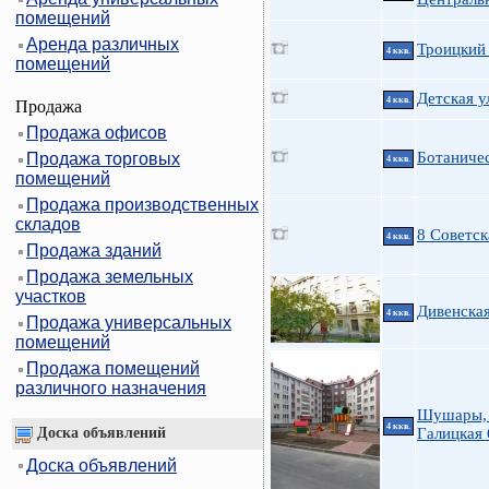
помещений
Аренда различных
Троицкий 
4 ккв.
помещений
Детская у
4 ккв.
Продажа
Продажа офисов
Ботаничес
Продажа торговых
4 ккв.
помещений
Продажа производственных
складов
8 Советск
4 ккв.
Продажа зданий
Продажа земельных
участков
Дивенская
4 ккв.
Продажа универсальных
помещений
Продажа помещений
различного назначения
Шушары, С
4 ккв.
Доска объявлений
Галицкая 
Доска объявлений