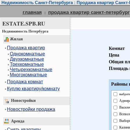
Недвижимость Санкт-Петербурга : Продажа квартир Санкт-
главная
продажа квартир санкт-петербург
|
ESTATE.SPB.RU
Недвижимость Петербурга
Жилая
Продажа квартир
Комнат
Однокомнатные
Цена
Двухкомнатные
Общая пл
Трехкомнатные
Площадь 
Четырехкомнатные
Многокомнатные
Продажа комнат
Районы г
Куплю квартиру/комнату
выбрать
Новостройки
Адмира
Василе
Новостройки продажа
Всевол
Выборг
Аренда
Калини
Снять квартиру