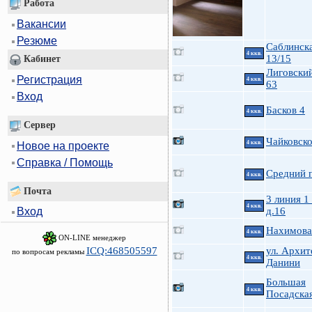
Работа
Вакансии
Резюме
Саблинска
4 ккв.
13/15
Кабинет
Лиговский
Регистрация
4 ккв.
63
Вход
Басков 4
4 ккв.
Сервер
Чайковско
4 ккв.
Новое на проекте
Справка / Помощь
Средний п
4 ккв.
Почта
3 линия 1
4 ккв.
д.16
Вход
Нахимова 
4 ккв.
ON-LINE менеджер
ICQ:468505597
ул. Архит
по вопросам рекламы
4 ккв.
Данини
Большая
4 ккв.
Посадская