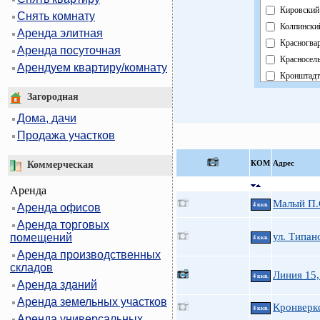
Кировский
Снять комнату
Колпински
Аренда элитная
Красногва
Аренда посуточная
Красносел
Арендуем квартиру/комнату
Кронштадт
Курортный
Загородная
Московски
Дома, дачи
Невский
Продажа участков
Область
Павловски
КOМ
Адрес
Коммерческая
Петроград
Аренда
Петродвор
Малый П.С
Аренда офисов
4 ккв.
Приморск
Аренда торговых
Пушкинск
ул. Типан
помещений
4 ккв.
Фрунзенск
Аренда производственных
Центральн
складов
Линия 15,
4 ккв.
Аренда зданий
Аренда земельных участков
Кронверкс
4 ккв.
Аренда универсальных