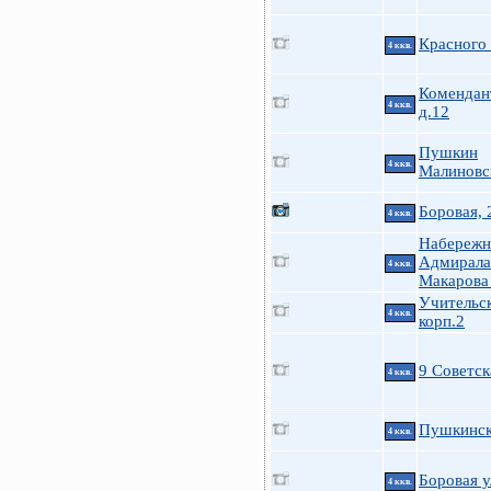
Красного
4 ккв.
Комендант
4 ккв.
д.12
Пушкин
4 ккв.
Малиновск
Боровая, 
4 ккв.
Набережн
Адмирала
4 ккв.
Макарова
Учительск
4 ккв.
корп.2
9 Советск
4 ккв.
Пушкинск
4 ккв.
Боровая у
4 ккв.