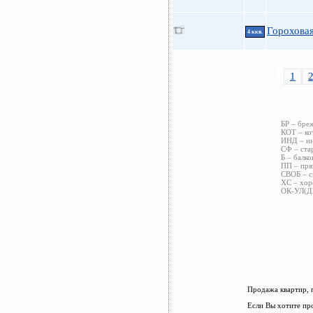
Гороховая
4 ккв.
1
БР – бре
КОТ – ко
ИНД – ин
СФ – ста
Б – балко
ПП – пря
СВОБ – с
ХС – хор
ОК-УЛ(ДВ
Продажа квартир, 
Если Вы хотите пр