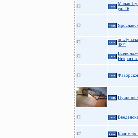
Малая Пу
4 ккв.
ул. 26
Ярославск
4 ккв.
пр.Лунача
4 ккв.
98/1
Всеволож
4 ккв.
Некрасов
Фаворског
4 ккв.
Пушкинска
4 ккв.
Введенска
4 ккв.
Коломенск
4 ккв.