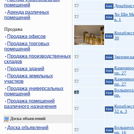
помещений
Декабрист
4 ккв.
Аренда различных
Хо Ши Ми
помещений
4 ккв.
к. 1
Продажа
Кораблес
Продажа офисов
4 ккв.
30
Продажа торговых
помещений
Продажа производственных
Зверинска
4 ккв.
складов
Каменноо
Продажа зданий
4 ккв.
пр. 27
Продажа земельных
Каменноо
участков
4 ккв.
пр. 27
Продажа универсальных
Большеох
помещений
4 ккв.
пр.
Продажа помещений
различного назначения
Кораблес
4 ккв.
32 к. 3
Доска объявлений
Доска объявлений
Большеох
4 ккв.
пр. 16