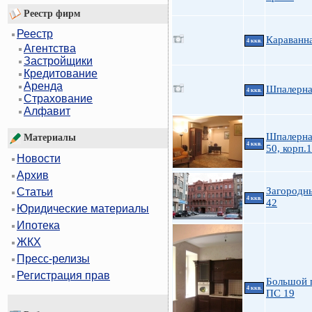
Реестр фирм
Реестр
Караванн
4 ккв.
Агентства
Застройщики
Кредитование
Аренда
Шпалерна
4 ккв.
Страхование
Алфавит
Шпалерна
Материалы
4 ккв.
50, корп.1
Новости
Архив
Загородны
Статьи
4 ккв.
42
Юридические материалы
Ипотека
ЖКХ
Пресс-релизы
Регистрация прав
Большой 
4 ккв.
ПС 19