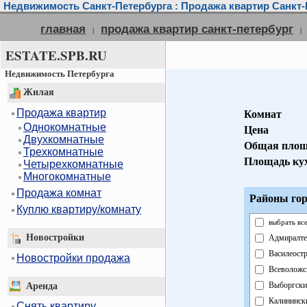
Недвижимость Санкт-Петербурга : Продажа квартир Санкт-
главная
продажа квартир санкт-петербург
|
|
ESTATE.SPB.RU
Недвижимость Петербурга
Жилая
Продажа квартир
Комнат
Однокомнатные
Цена
Двухкомнатные
Общая площ
Трехкомнатные
Площадь ку
Четырехкомнатные
Многокомнатные
Продажа комнат
Районы гор
Куплю квартиру/комнату
выбрать вс
Новостройки
Адмиралте
Василеост
Новостройки продажа
Всеволожс
Выборгски
Аренда
Калининск
Снять квартиру